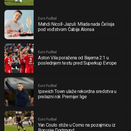
Euro Fudbal
Mahdi Nicoll-Jazuli: Mlada nada Čelsija
pod vođstvom Ćabija Alonsa
Euro Fudbal
Aston Vila poražena od Bajerna 2:1 u
poslednjem testu pred Superkup Evrope
Euro Fudbal
Ipswich Town ulaže rekordna sredstva u
prelazni rok Premijer lige
Euro Fudbal
Yan Couto stiže u Como na pozajmicu iz
Borusije Dortmund