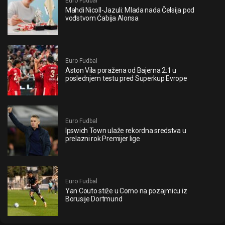
Euro Fudbal
Mahdi Nicoll-Jazuli: Mlada nada Čelsija pod
vođstvom Ćabija Alonsa
Euro Fudbal
Aston Vila poražena od Bajerna 2:1 u
poslednjem testu pred Superkup Evrope
Euro Fudbal
Ipswich Town ulaže rekordna sredstva u
prelazni rok Premijer lige
Euro Fudbal
Yan Couto stiže u Como na pozajmicu iz
Borusije Dortmund