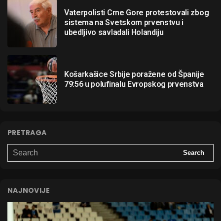
Vaterpolisti Crne Gore protestovali zbog
sistema na Svetskom prvenstvu i
ubedljivo savladali Holandiju
Košarkašice Srbije poražene od Španije
79:56 u polufinalu Evropskog prvenstva
PRETRAGA
NAJNOVIJE