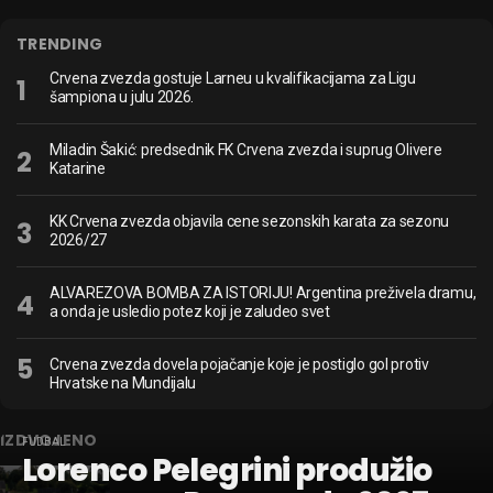
TRENDING
Crvena zvezda gostuje Larneu u kvalifikacijama za Ligu
šampiona u julu 2026.
Miladin Šakić: predsednik FK Crvena zvezda i suprug Olivere
Katarine
KK Crvena zvezda objavila cene sezonskih karata za sezonu
2026/27
ALVAREZOVA BOMBA ZA ISTORIJU! Argentina preživela dramu,
a onda je usledio potez koji je zaludeo svet
Crvena zvezda dovela pojačanje koje je postiglo gol protiv
Hrvatske na Mundijalu
IZDVOJENO
FUDBAL
Lorenco Pelegrini produžio