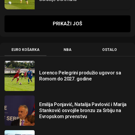
PRIKAŽI JOŠ
EURO KOŠARKA
NBA
OSTALO
Lorenco Pelegrini produžio ugovor sa
Romom do 2027. godine
Emilija Ponjavić, Natalija Pavlović i Marija
Stanković osvojile bronzu za Srbiju na
Evropskom prvenstvu