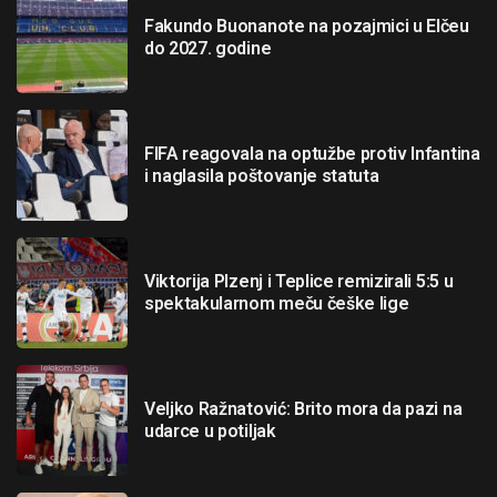
Fakundo Buonanote na pozajmici u Elčeu
do 2027. godine
FIFA reagovala na optužbe protiv Infantina
i naglasila poštovanje statuta
Viktorija Plzenj i Teplice remizirali 5:5 u
spektakularnom meču češke lige
Veljko Ražnatović: Brito mora da pazi na
udarce u potiljak