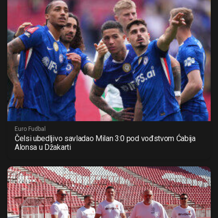
Euro Fudbal
Čelsi ubedljivo savladao Milan 3:0 pod vođstvom Ćabija
Alonsa u Džakarti