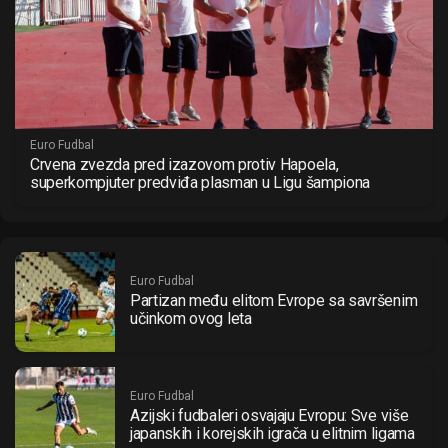
Euro Fudbal
Crvena zvezda pred izazovom protiv Hapoela,
superkompjuter predviđa plasman u Ligu šampiona
Euro Fudbal
Partizan među elitom Evrope sa savršenim
učinkom ovog leta
Euro Fudbal
Azijski fudbaleri osvajaju Evropu: Sve više
japanskih i korejskih igrača u elitnim ligama