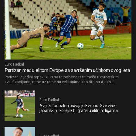
Euro Fudbal
Partizan među elitom Evrope sa savršenim učinkom ovog leta
Partizan je jedini srpski klub sa tri pobede iz tri meča u evropskim
kvalifikacijama, rame uz rame sa velikanima kao što su Ajaks i...
Euro Fudbal
Azijski fudbaleri osvajaju Evropu: Sve više
japanskih i korejskih igrača u elitnim ligama