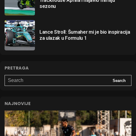
Trackhouse Aprilia i najavio mirniju
sezonu
Lance Stroll: Šumaher mi je bio inspiracija
za ulazak u Formulu 1
PRETRAGA
NAJNOVIJE