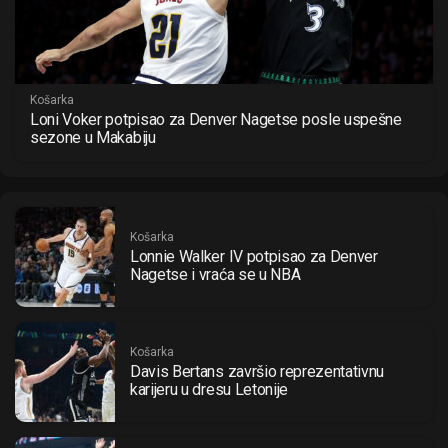
Košarka
Loni Voker potpisao za Denver Nagetse posle uspešne
sezone u Makabiju
Košarka
Lonnie Walker IV potpisao za Denver
Nagetse i vraća se u NBA
Košarka
Davis Bertans završio reprezentativnu
karijeru u dresu Letonije