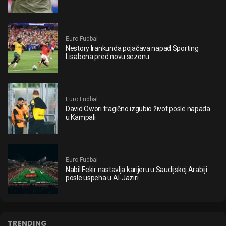
Euro Fudbal
Nestory Irankunda pojačava napad Sporting
Lisabona pred novu sezonu
Euro Fudbal
David Owori tragično izgubio život posle napada
u Kampali
Euro Fudbal
Nabil Fekir nastavlja karijeru u Saudijskoj Arabiji
posle uspeha u Al-Jaziri
TRENDING