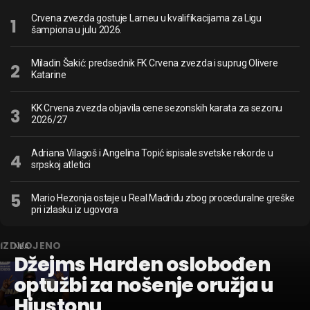
Crvena zvezda gostuje Larneu u kvalifikacijama za Ligu
šampiona u julu 2026.
Miladin Šakić: predsednik FK Crvena zvezda i suprug Olivere
Katarine
KK Crvena zvezda objavila cene sezonskih karata za sezonu
2026/27
Adriana Vilagoš i Angelina Topić ispisale svetske rekorde u
srpskoj atletici
Mario Hezonja ostaje u Real Madridu zbog proceduralne greške
pri izlasku iz ugovora
IZDVOJENO
NBA
Džejms Harden oslobođen
optužbi za nošenje oružja u
Hjustonu