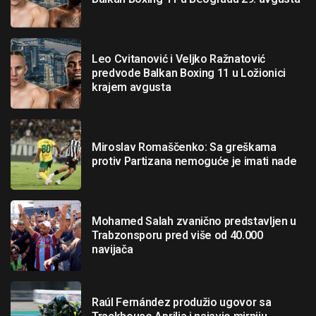
Leo Cvitanović i Veljko Ražnatović
predvode Balkan Boxing 11 u Ložionici
krajem avgusta
Miroslav Romaščenko: Sa greškama
protiv Partizana nemoguće je imati nade
Mohamed Salah zvanično predstavljen u
Trabzonsporu pred više od 40.000
navijača
Raúl Fernández produžio ugovor sa