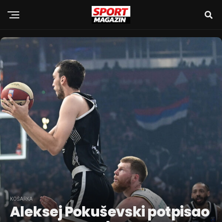
KOŠARKA
Aleksej Pokuševski potpisao