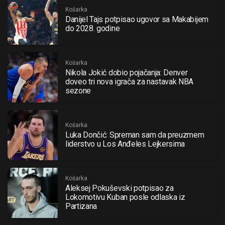
Košarka
Danijel Tajs potpisao ugovor sa Makabijem
do 2028. godine
Košarka
Nikola Jokić dobio pojačanja: Denver
doveo tri nova igrača za nastavak NBA
sezone
Košarka
Luka Dončić: Spreman sam da preuzmem
liderstvo u Los Anđeles Lejkersima
Košarka
Aleksej Pokuševski potpisao za
Lokomotivu Kuban posle odlaska iz
Partizana