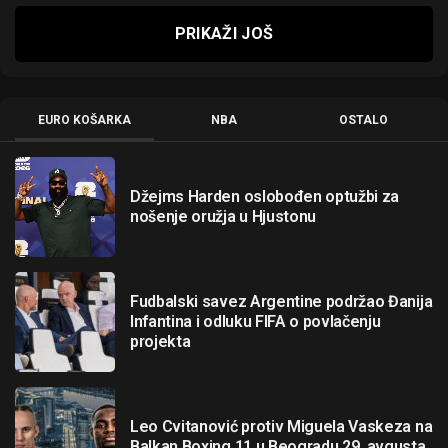
PRIKAŽI JOŠ
EURO KOŠARKA
NBA
OSTALO
Džejms Harden oslobođen optužbi za
nošenje oružja u Hjustonu
Fudbalski savez Argentine podržao Đanija
Infantina i odluku FIFA o povlačenju
projekta
Leo Cvitanović protiv Miguela Vaskeza na
Balkan Boxing 11 u Beogradu 29. avgusta