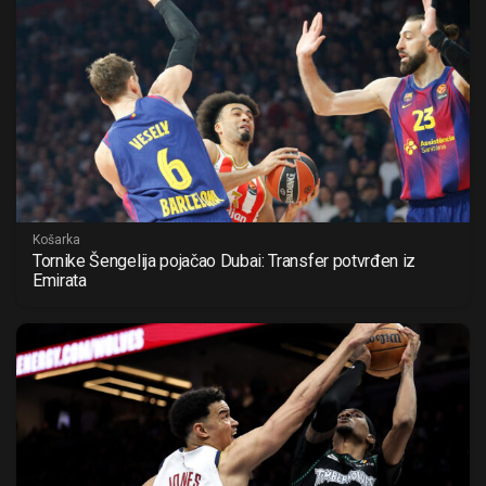
Košarka
Tornike Šengelija pojačao Dubai: Transfer potvrđen iz
Emirata