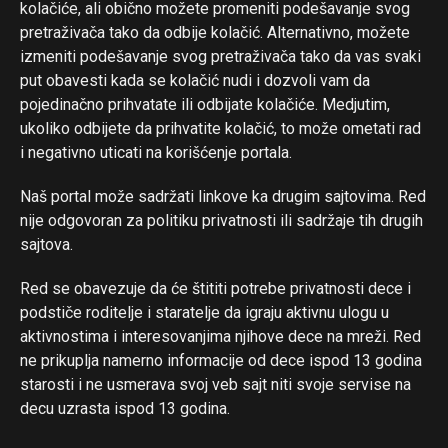
kolačiće, ali obično možete promeniti podešavanje svog
pretraživača tako da odbije kolačić. Alternativno, možete
izmeniti podešavanje svog pretraživača tako da vas svaki
put obavesti kada se kolačić nudi i dozvoli vam da
pojedinačno prihvatate ili odbijate kolačiće. Medjutim,
ukoliko odbijete da prihvatite kolačić, to može ometati rad
i negativno uticati na korišćenje portala.
Naš portal može sadržati linkove ka drugim sajtovima. Red
nije odgovoran za politiku privatnosti ili sadržaje tih drugih
sajtova.
Red se obavezuje da će štititi potrebe privatnosti dece i
podstiče roditelje i staratelje da igraju aktivnu ulogu u
aktivnostima i interesovanjima njihove dece na mreži. Red
ne prikuplja namerno informacije od dece ispod 13 godina
starosti i ne usmerava svoj veb sajt niti svoje servise na
decu uzrasta ispod 13 godina.