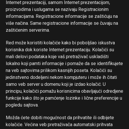
Internet prezentaciji, samom Internet prezentacijom,
proizvodima i uslugama se nazivaju Registracionim
informacijama. Registracione informacije se zaštićuju na
više načina. Same registracione informacije se čuvaju na
zaštićenim serverima.
Red može koristiti kolačiće kako bi poboljšao iskustva
korisnika dok koriste Internet prezentaciju. Kolačići su
mali delovi podataka koje vaš pretraživač uskladišti
lokalno koji pamti informacije i pomaže da se identifikujete
na veb sajtovima prilikom kasnijih poseta. Kolačići su
jedinstveno dodeljeni nekom kompjuteru i može ih čitati
samo veb server u domenu koji je izdao kolačić. U
principu, kolačići pomažu korisnicima obavljajući odredjene
funkcije kako što je pamćenje lozinke i lične preferencije u
pogledu sajtova.
Možda ćete dobiti mogućnost da prihvatite ili odbijete
kolačiće. Većina veb pretraživača automatski prihvata