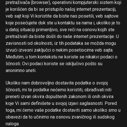
pretraživača (browser), operativni kompjuterski sistem koji
je korišćen da bi se pristupilo našoj internet prezentaciji,
veb sajt koji Vi koristite da biste nas posetili, veb sajtove
koje posećujete dok ste u kontaktu sa nama i, ukoliko je to
u datoj situaciji primenljivo, sve reči na osnovu kojih ste
pretraživali da biste došli do naše internet prezentacije. U
zavisnosti od okolnosti, iz tih podataka se možda mogu
izvući izvesni zaključci o nekim posetiocima veb sajta.
Međutim, u tom kontekstu ne koriste se nikakvi podaci o
ličnosti. Ovi podaci koriste se isključivo pošto su
anonimno uneti.
Ukoliko nam dobrovoljno dostavite podatke o svojoj
ličnosti, mi te podatke nećemo koristiti, obrađivati niti
preneti izvan okvira dopuštenih zakonom ili onih okvira
koje Vi sami definišete u svojoj izjavi saglasnosti. Pored
toga, mi ćemo vaše podatke dostaviti samo ukoliko smo u
obavezi da to učinimo na osnovu zvaničnog ili sudskog
naloga.