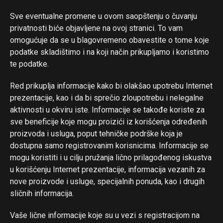
Sve eventualne promene u ovom saopštenju o čuvanju
privatnosti biće objavljene na ovoj stranici. To vam
omogućuje da se u blagovremeno obavestite o tome koje
podatke skladištimo i na koji način prikupljamo i koristimo
te podatke.
Red prikuplja informacije kako bi olakšao upotrebu Internet
prezentacije, kao i da bi sprečio zloupotrebu i nelegalne
aktivnosti u okviru iste. Informacije se takođe koriste za
sve beneficije koje mogu proizići iz korišćenja određenih
proizvoda i usluga, poput tehničke podrške koja je
dostupna samo registrovanim korisnicima. Informacije se
mogu koristiti i u cilju pružanja lično prilagođenog iskustva
u korišćenju Internet prezentacije, informacija vezanih za
nove proizvode i usluge, specijalnih ponuda, kao i drugih
sličnih informacija.
Vaše lične informacije koje su u vezi s registracijom na