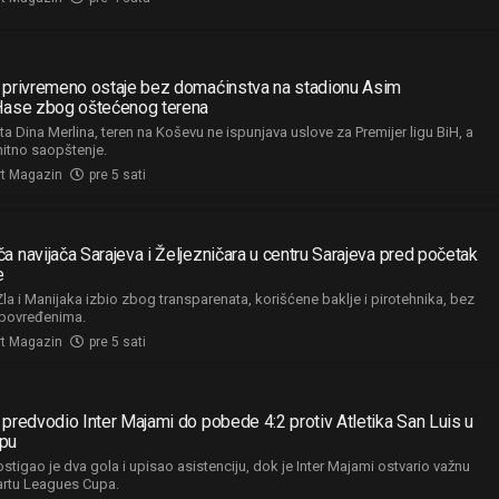
 privremeno ostaje bez domaćinstva na stadionu Asim
Hase zbog oštećenog terena
 Dina Merlina, teren na Koševu ne ispunjava uslove za Premijer ligu BiH, a
hitno saopštenje.
rt Magazin
pre 5 sati
 navijača Sarajeva i Željezničara u centru Sarajeva pred početak
e
a i Manijaka izbio zbog transparenata, korišćene baklje i pirotehnika, bez
 povređenima.
rt Magazin
pre 5 sati
predvodio Inter Majami do pobede 4:2 protiv Atletika San Luis u
pu
stigao je dva gola i upisao asistenciju, dok je Inter Majami ostvario važnu
artu Leagues Cupa.