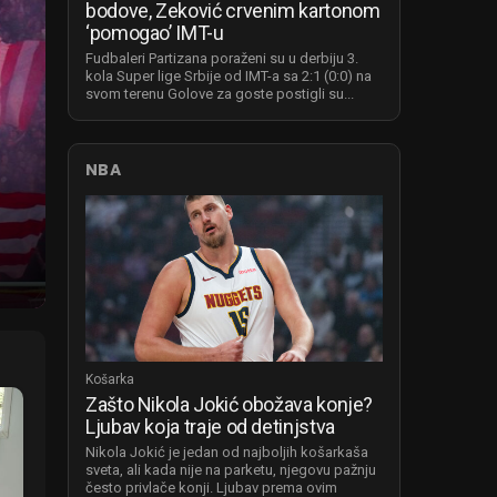
bodove, Zeković crvenim kartonom
‘pomogao’ IMT-u
Fudbaleri Partizana poraženi su u derbiju 3.
kola Super lige Srbije od IMT-a sa 2:1 (0:0) na
svom terenu Golove za goste postigli su...
NBA
Košarka
Zašto Nikola Jokić obožava konje?
Ljubav koja traje od detinjstva
Nikola Jokić je jedan od najboljih košarkaša
sveta, ali kada nije na parketu, njegovu pažnju
često privlače konji. Ljubav prema ovim