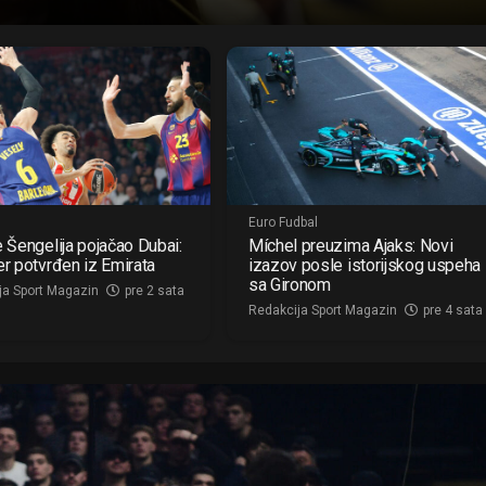
Euro Fudbal
e Šengelija pojačao Dubai:
Míchel preuzima Ajaks: Novi
er potvrđen iz Emirata
izazov posle istorijskog uspeha
sa Gironom
ja Sport Magazin
pre 2 sata
Redakcija Sport Magazin
pre 4 sata