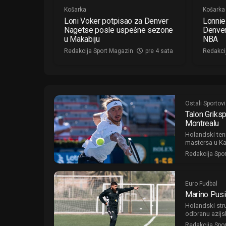
Košarka
Košarka
Loni Voker potpisao za Denver
Lonnie
Nagetse posle uspešne sezone
Denver
u Makabiju
NBA
Redakcija Sport Magazin
pre 4 sata
Redakci
Ostali Sportovi
Talon Griks
Montrealu
Holandski teni
mastersa u K
Redakcija Spo
Euro Fudbal
Marino Pusi
Holandski stru
odbranu azijsk
Redakcija Spo