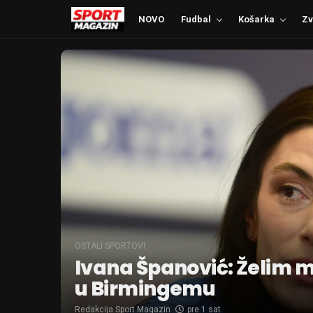
NOVO
Fudbal
Košarka
Zv
OSTALI SPORTOVI
Ivana Španović: Želim 
u Birmingemu
Redakcija Sport Magazin
pre 1 sat