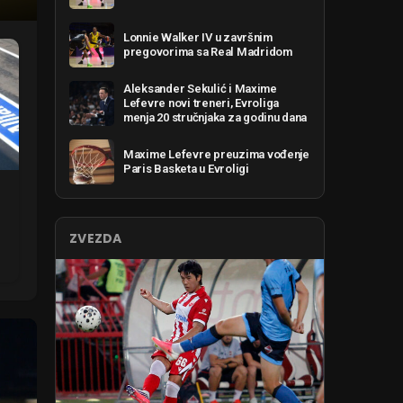
Lonnie Walker IV u završnim
pregovorima sa Real Madridom
Aleksander Sekulić i Maxime
Lefevre novi treneri, Evroliga
menja 20 stručnjaka za godinu dana
Maxime Lefevre preuzima vođenje
Paris Basketa u Evroligi
ZVEZDA