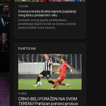
Zvezda
Crvena zvezda dovela najveće pojačanje
ovog leta u prelaznom roku
Dolazak novog igrača na Marakanu
predstavlja ključni korak za Crvenu zvezdu
pred početak nove sezone.
PARTIZAN
Fudbal
CRNO-BELI PORAŽENI NA SVOM
TERENU! Partizan ponovo prosuo