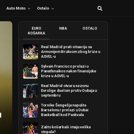
Auto Moto
Ostalo
EURO
NBA
OSTALO
KOŠARKA
Real Madrid prati situaciju sa
Armonijem Bruksom zbog krize u
ASVEL-u
Sylvain Francisco prelazi u
Panathinaikos nakon finansijske
krize u ASVEL-u
Real Madrid otvara sezonu
Evrolige duelom protiv Dubaja u
septembru
Tornike Šengelija napušta
Barselonu i prelazi u Dubai
u
Basketball kod Paskvala
Zašto košarkaši imaju velika
stopala?