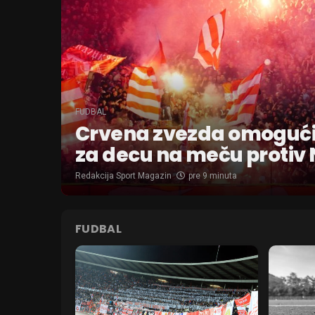
FUDBAL
Crvena zvezda omogućil
za decu na meču protiv
Redakcija Sport Magazin
pre 9 minuta
FUDBAL