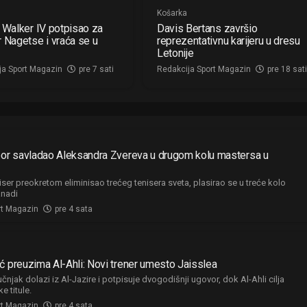
Košarka
 Walker IV potpisao za
Davis Bertans završio
 Nagetse i vraća se u
reprezentativnu karijeru u dresu
Letonije
ja Sport Magazin
pre 7 sati
Redakcija Sport Magazin
pre 18 sati
por savladao Aleksandra Zvereva u drugom kolu mastersa u
ser preokretom eliminisao trećeg tenisera sveta, plasirao se u treće kolo
anadi
rt Magazin
pre 4 sata
ć preuzima Al-Ahli: Novi trener umesto Jaisslea
čnjak dolazi iz Al-Jazire i potpisuje dvogodišnji ugovor, dok Al-Ahli cilja
e titule.
rt Magazin
pre 4 sata