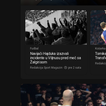
Fudbal
Košarka
Navijači Hajduka izazvali
Tornik
incidente u Viljnusu pred meč sa
Transf
Žalgirisom
Redakci
Redakcija Sport Magazin
pre 2 sata