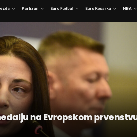
ezda
Partizan
Euro Fudbal
Euro Košarka
NBA
medalju na Evropskom prvenstv