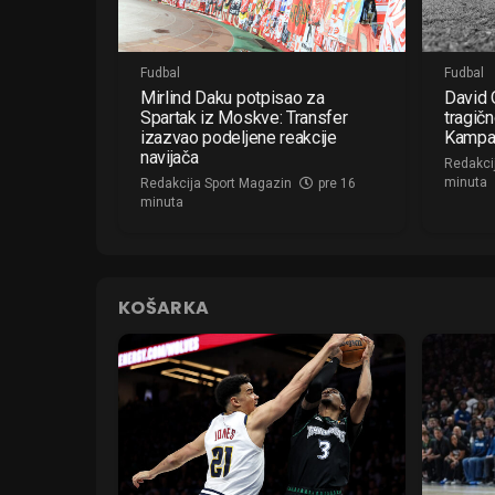
Fudbal
Fudbal
Mirlind Daku potpisao za
David O
Spartak iz Moskve: Transfer
tragič
izazvao podeljene reakcije
Kampa
navijača
Redakci
minuta
Redakcija Sport Magazin
pre 16
minuta
KOŠARKA