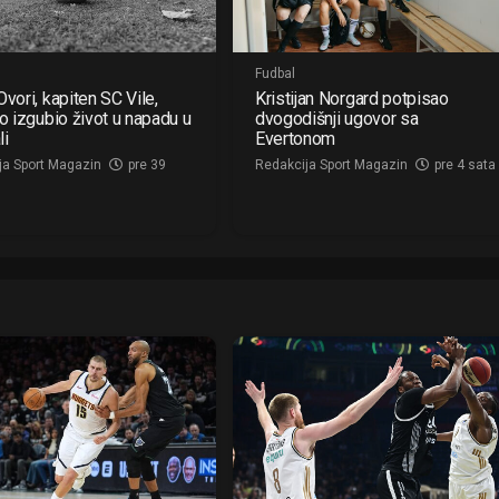
Fudbal
vori, kapiten SC Vile,
Kristijan Norgard potpisao
no izgubio život u napadu u
dvogodišnji ugovor sa
li
Evertonom
ja Sport Magazin
pre 39
Redakcija Sport Magazin
pre 4 sata