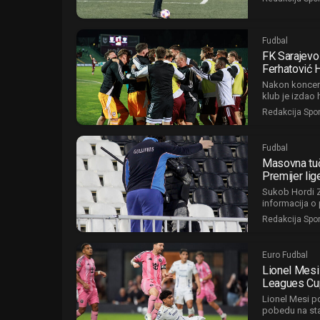
Fudbal
FK Sarajevo
Ferhatović 
Nakon koncerta
klub je izdao 
Redakcija Spo
Fudbal
Masovna tuča
Premijer lig
Sukob Hordi Zl
informacija o
Redakcija Spo
Euro Fudbal
Lionel Mesi 
Leagues Cu
Lionel Mesi po
pobedu na st