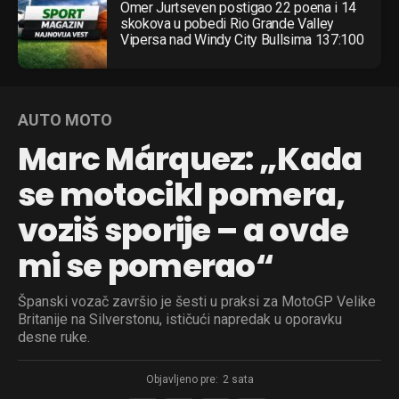
Omer Jurtseven postigao 22 poena i 14
skokova u pobedi Rio Grande Valley
Vipersa nad Windy City Bullsima 137:100
AUTO MOTO
Marc Márquez: „Kada
se motocikl pomera,
voziš sporije – a ovde
mi se pomerao“
Španski vozač završio je šesti u praksi za MotoGP Velike
Britanije na Silverstonu, ističući napredak u oporavku
desne ruke.
Objavljeno pre:
2 sata