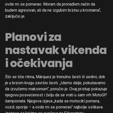
ovde mi se pomerao. Moram da pronađem način da
budem agresivan, ali da ne izgubim brzinu u krivinama“,
zaključio je.
Planovi za
nastavak vikenda
i očekivanja
Što se tiče ritma, Márquez je trenutno šesti ili sedmi, dok
je u brzom krugu završio šesti. „Idemo dalje, pokušavamo
da izvučemo maksimum“, poručio je. Ovaj pristup pokazuje
njegovu posvećenost i želju da se vrati u sam vrh MotoGP
šampionata. Njegova izjava „kada se motocikl pomera,
voziš sporije – a ovde mi se pomerao“ najbolje oslikava