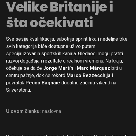
Velike Britanije i
šta očekivati
Sve sesije kvalifikacija, subotnja sprint trka i nedeljne trke
svih kategorija biće dostupne uživo putem
specijalizovanih sportskih kanala. Gledaoci mogu pratiti
razvoj događaja i rezultate u realnom vremenu. Na kraju,
očekuje se da će
Jorge Martín
i
Marc Márquez
biti u
centru pažnje, dok će rekord
Marco Bezzecchija
i
povratak
Pecco Bagnaie
dodatno začiniti vikend na
Silverstonu.
U ovom članku:
naslovna