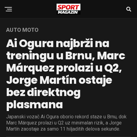
AUTO MOTO
Ai Ogura najbrži na
treningu u Brnu, Marc
Márquez prolazi u Q2,
Jorge Martín ostaje
bez direktnog
plasmana
Japanski vozač Ai Ogura oborio rekord staze u Brnu, dok
Marc Márquez prolazi u Q2 uz minimalan rizik, a Jorge
Martín zaostaje za samo 11 hiljaditih delova sekunde.