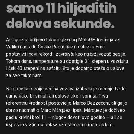
samo 11 hiljaditih
delova sekunde.
Ai Ogura je briljirao tokom glavnog MotoGP treninga za
Veliku nagradu Češke Republike na stazi u Brnu,
postavivši novi rekord i završivši kao najbrži vozač sesije.
Tokom dana, temperature su dostigle 31 stepen u vazduhu
i čak 48 stepeni na asfaltu, što je dodatno otežalo uslove
za sve takmičare.
Na početku sesije većina vozača izabrala je srednje tvrde
gume kako bi simulirali uslove trke i sprinta. Prvu
referentnu vrednost postavio je Marco Bezzecchi, ali ga je
ubrzo nadmašio Marc Márquez. Ipak, Márquez je doživeo
pad u krivini broj 11 — njegov deveti ove godine — ali se
uspešno vratio do boksa sa oštećenim motociklom.