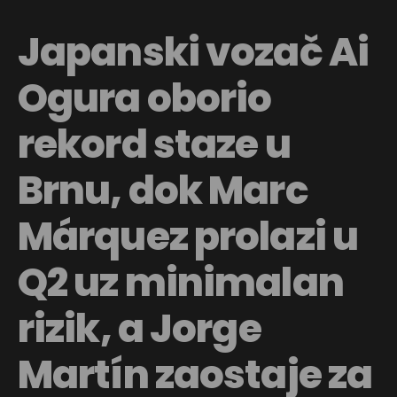
Japanski vozač Ai
Ogura oborio
rekord staze u
Brnu, dok Marc
Márquez prolazi u
Q2 uz minimalan
rizik, a Jorge
Martín zaostaje za