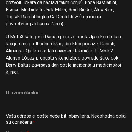
dozvolu lekara da nastavi takmičenje), Enea Bastianini,
Franco Morbidelli, Jack Miller, Brad Binder, Álex Rins,
Toprak Razgatlioglu i Cal Crutchlow (koji menja
povređenog Johanna Zarca).
U Moto3 kategoriji Danish ponovo postavlja rekord staze
koji je sam prethodno držao; direktno prolaze: Danish,
Almansa, Quiles i ostali navedeni takmičari. U Moto2
Alonso López propušta vikend zbog povrede šake dok
Barry Baltus završava dan posle incidenta u medicinskoj
klinici.
U ovom članku:
Flipboard
Vaša adresa e-pošte neće biti objavljena.
Neophodna polja
Reddit
su označena
*
Pinterest