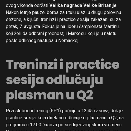
ovog vikenda održati
Velika nagrada Velike Britanije
.
Nakon letnje pauze, borba za titulu ulazi u drugu polovinu
sezone, a ključni treninzi i practice sesija zakazani su za
petak, 7. avgusta. Fokus je na lideru šampionata Martinu,
koji želi da odbrani prednost, i Markesu, koji je u naletu
posle odličnog nastupa u Nemačkoj.
Treninzi i practice
sesija odlučuju
plasman u Q2
Prvi slobodni trening (FP1) počinje u 12:45 časova, dok je
practice sesija, koja direktno odlučuje o plasmanu u Q2, na
programu u 17:00 časova po srednjeevropskom vremenu.