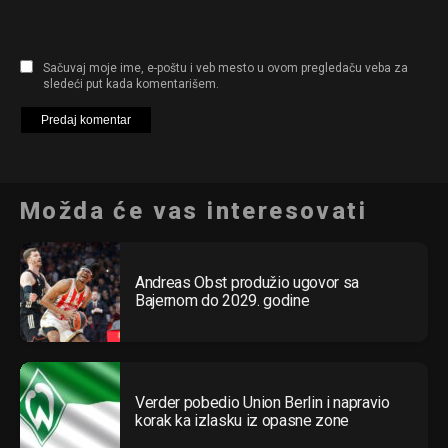
Sačuvaj moje ime, e-poštu i veb mesto u ovom pregledaču veba za
sledeći put kada komentarišem.
Možda će vas interesovati
Andreas Obst produžio ugovor sa
Bajernom do 2029. godine
Verder pobedio Union Berlin i napravio
korak ka izlasku iz opasne zone