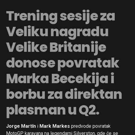
Trening sesije za
Veliku nagradu
Velike Britanije
donose povratak
Marka Becekija i
borbu za direktan
plasman u Q2.
Jorge Martín
i
Mark Markes
predvode povratak
MotoGP karavana na legendarni Silverston, gde će se