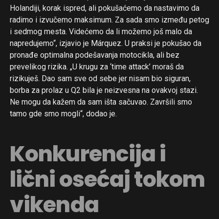
Holandiji, korak ispred, ali pokušaćemo da nastavimo da
radimo i izvučemo maksimum. Za sada smo između petog
i sedmog mesta. Videćemo da li možemo još malo da
napredujemo“, izjavio je Márquez. U praksi je pokušao da
pronađe optimalna podešavanja motocikla, ali bez
prevelikog rizika. „U krugu za ‘time attack’ moraš da
rizikuješ. Dao sam sve od sebe jer nisam bio siguran,
borba za prolaz u Q2 bila je neizvesna na ovakvoj stazi.
Ne mogu da kažem da sam išta sačuvao. Završili smo
tamo gde smo mogli“, dodao je.
Konkurencija i
lični osećaj tokom
vikenda