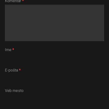
Komentar
*
Whatsapp
Email
Ime
*
E-pošta
*
Veb mesto