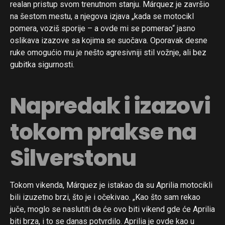
realan pristup svom trenutnom stanju. Márquez je završio
na šestom mestu, a njegova izjava „kada se motocikl
pomera, voziš sporije – a ovde mi se pomerao“ jasno
oslikava izazove sa kojima se suočava. Oporavak desne
ruke omogućio mu je nešto agresivniji stil vožnje, ali bez
gubitka sigurnosti.
Napredak i izazovi
tokom prakse na
Silverstonu
Tokom vikenda, Márquez je istakao da su Aprilia motocikli
bili izuzetno brzi, što je i očekivao. „Kao što sam rekao
juče, moglo se naslutiti da će ovo biti vikend gde će Aprilia
biti brza, i to se danas potvrdilo. Aprilia je ovde kao u