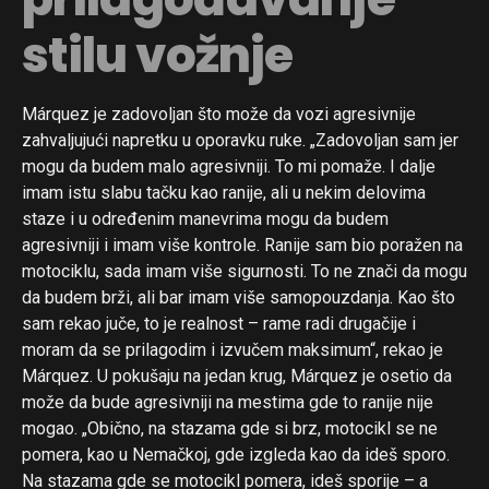
stilu vožnje
Flipboard
Márquez je zadovoljan što može da vozi agresivnije
Reddit
zahvaljujući napretku u oporavku ruke. „Zadovoljan sam jer
Pinterest
mogu da budem malo agresivniji. To mi pomaže. I dalje
imam istu slabu tačku kao ranije, ali u nekim delovima
Whatsapp
staze i u određenim manevrima mogu da budem
Email
agresivniji i imam više kontrole. Ranije sam bio poražen na
motociklu, sada imam više sigurnosti. To ne znači da mogu
da budem brži, ali bar imam više samopouzdanja. Kao što
sam rekao juče, to je realnost – rame radi drugačije i
moram da se prilagodim i izvučem maksimum“, rekao je
Márquez. U pokušaju na jedan krug, Márquez je osetio da
može da bude agresivniji na mestima gde to ranije nije
mogao. „Obično, na stazama gde si brz, motocikl se ne
pomera, kao u Nemačkoj, gde izgleda kao da ideš sporo.
Na stazama gde se motocikl pomera, ideš sporije – a