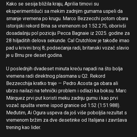
Kako se sesija bližila kraju, Aprilia timovi su
eksperimentišući sa mekim zadnjim gumama uspeli da
smanje vremena po krugu. Marco Bezzecchi potom obara
istorijski rekord Brna sa vremenom od 1:52.275, oborivši
dosadašnju pol poziciju Pecca Bagnaie iz 2025. godine za
28 hiljaditih delova sekunde. Cal Crutchlow je takođe imao
pad u krivini broj 8; podsećanja radi, britanski vozač slavio
je u Brnu pre deset godina.
U poslednjih dvadeset minuta kreću napadi na što bolja
vremena radi direktnog plasmana u Q2. Rekord
Bezzecchija kratko traje — Pedro Acosta ga obara ali
ubrzo nailazi na tehnički problem i odlazi ka boksu. Marc
Márquez prvi put koristi meku zadnju gumu i kao prvi
vozač spušta vreme ispod granice od 1:52 (1:51.988).
Međutim, Ai Ogura uspeva da još više poboljša rezultat s
vremenom bržim za dve desetinke od Italijana i završava
trening kao lider.