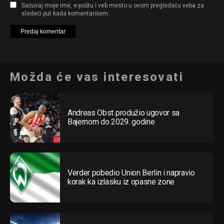
Sačuvaj moje ime, e-poštu i veb mesto u ovom pregledaču veba za
sledeći put kada komentarišem.
Možda će vas interesovati
Andreas Obst produžio ugovor sa
Bajernom do 2029. godine
Verder pobedio Union Berlin i napravio
korak ka izlasku iz opasne zone