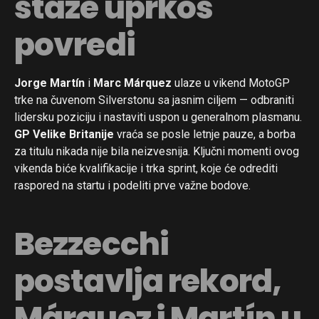
staze uprkos
povredi
Jorge Martín
i
Marc Márquez
ulaze u vikend MotoGP
trke na čuvenom Silverstonu sa jasnim ciljem — odbraniti
lidersku poziciju i nastaviti uspon u generalnom plasmanu.
GP Velike Britanije
vraća se posle letnje pauze, a borba
za titulu nikada nije bila neizvesnija. Ključni momenti ovog
vikenda biće kvalifikacije i trka sprint, koje će odrediti
raspored na startu i podeliti prve važne bodove.
Bezzecchi
postavlja rekord,
Márquez i Martín u