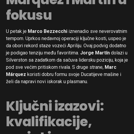
fokusu
U petak je
Marco Bezzecchi
iznenadio sve neverovatnim
tempom. Uprkos nedavnoj operaciji ključne kosti, uspeo je
da obori rekord staze vozeći Apriliju. Ovaj podvig dodatno
je podigao tenziju među favoritima.
Jorge Martín
dolazi u
Silverston sa zadatkom da sačuva lidersku poziciju, koja je
pod sve većim pritiskom rivala. S druge strane,
Marc
Márquez
koristi dobru formu svoje Ducatijeve mašine i
želi da napravi novi iskorak u plasmanu.
Ključni izazovi:
kvalifikacije,