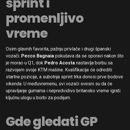
sprint i
promenljivo
vreme
Osim glavnih favorita, pažnju privlače i drugi španski
vozači.
Pecco Bagnaia
pokušava da se oporavi nakon što
je morao u Q1, dok
Pedro Acosta
nastavlja borbu sa
razvojem svoje KTM mašine. Kvalifikacije će odrediti
startne pozicije, a subotnja sprint trka donosi prve bodove
vikenda. U međuvremenu, svi vozači svesni su da će
upravljanje gumama i nepredvidivo britansko vreme igrati
ključnu ulogu u borbi za podijum.
Gde gledati GP