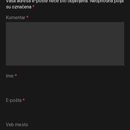
Vaša adresa e-pošte neće biti objavljena.
Neophodna polja
su označena
*
Komentar
*
Ime
*
E-pošta
*
Veb mesto