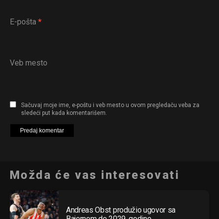
E-pošta
*
Veb mesto
Sačuvaj moje ime, e-poštu i veb mesto u ovom pregledaču veba za
sledeći put kada komentarišem.
Možda će vas interesovati
Andreas Obst produžio ugovor sa
Bajernom do 2029. godine