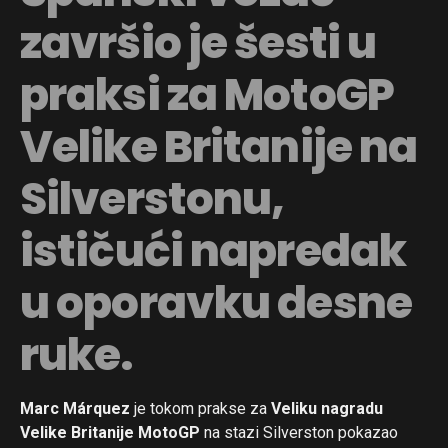
završio je šesti u
praksi za MotoGP
Velike Britanije na
Silverstonu,
ističući napredak
u oporavku desne
ruke.
Marc Márquez
je tokom prakse za
Veliku nagradu
Velike Britanije MotoGP
na stazi Silverston pokazao