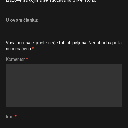
izazove sa kojima se suočava na Silverstonu.
U ovom članku:
Vaša adresa e-pošte neće biti objavljena.
Neophodna polja
su označena
*
Komentar
*
Ime
*