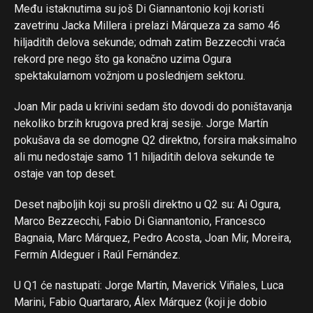
Među istaknutima su još Di Giannantonio koji koristi
zavetrinu Jacka Millera i prelazi Márqueza za samo 46
hiljaditih delova sekunde; odmah zatim Bezzecchi vraća
rekord pre nego što ga konačno uzima Ogura
spektakularnom vožnjom u poslednjem sektoru.
Joan Mir pada u krivini sedam što dovodi do poništavanja
nekoliko brzih krugova pred kraj sesije. Jorge Martín
pokušava da se domogne Q2 direktno, forsira maksimalno
ali mu nedostaje samo 11 hiljaditih delova sekunde te
ostaje van top deset.
Deset najboljih koji su prošli direktno u Q2 su: Ai Ogura,
Marco Bezzecchi, Fabio Di Giannantonio, Francesco
Bagnaia, Marc Márquez, Pedro Acosta, Joan Mir, Moreira,
Fermín Aldeguer i Raúl Fernández.
U Q1 će nastupati: Jorge Martín, Maverick Viñales, Luca
Marini, Fabio Quartararo, Álex Márquez (koji je dobio