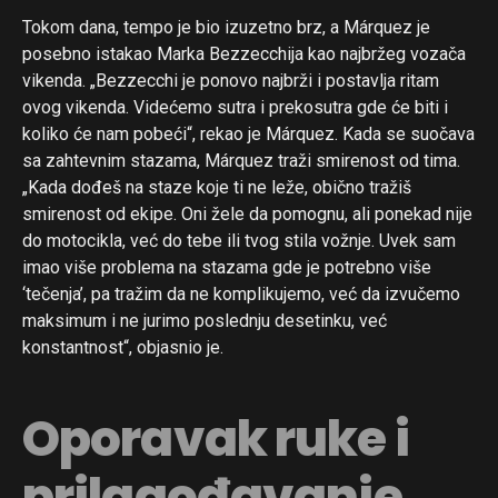
Tokom dana, tempo je bio izuzetno brz, a Márquez je
posebno istakao Marka Bezzecchija kao najbržeg vozača
vikenda. „Bezzecchi je ponovo najbrži i postavlja ritam
ovog vikenda. Videćemo sutra i prekosutra gde će biti i
koliko će nam pobeći“, rekao je Márquez. Kada se suočava
sa zahtevnim stazama, Márquez traži smirenost od tima.
„Kada dođeš na staze koje ti ne leže, obično tražiš
smirenost od ekipe. Oni žele da pomognu, ali ponekad nije
do motocikla, već do tebe ili tvog stila vožnje. Uvek sam
imao više problema na stazama gde je potrebno više
‘tečenja’, pa tražim da ne komplikujemo, već da izvučemo
maksimum i ne jurimo poslednju desetinku, već
konstantnost“, objasnio je.
Oporavak ruke i
prilagođavanje