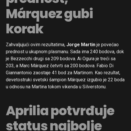
Márquez gubi
korak
Zahvaljujući ovim rezultatima,
Jorge Martin
je povećao
prednost u ukupnom plasmanu. Sada ima 240 bodova, dok
je Bezzecchi drugi sa 209 bodova. Ai Ogura je treći sa
203, a Marc Márquez četvrti sa 200 bodova. Fabio Di
Giannantonio zaostaje 41 bod za Martinom. Kao rezultat,
devetostruki svetski šampion Márquez izgubio je 22 boda
u odnosu na Martina tokom vikenda u Silverstonu.
Aprilia potvrđuje
status najbolje