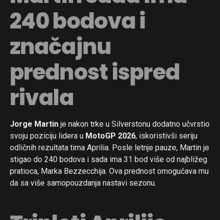
240 bodova i
značajnu
prednost ispred
rivala
Jorge Martin
je nakon trke u Silverstonu dodatno učvrstio
svoju poziciju lidera u
MotoGP 2026
, iskoristivši seriju
odličnih rezultata tima Aprilia. Posle letnje pauze, Martin je
stigao do 240 bodova i sada ima 31 bod više od najbližeg
pratioca, Marka Bezzecchija. Ova prednost omogućava mu
da sa više samopouzdanja nastavi sezonu.