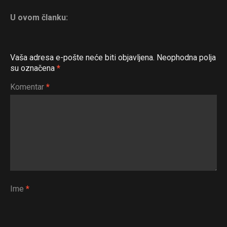
U ovom članku:
Vaša adresa e-pošte neće biti objavljena.
Neophodna polja
su označena
*
Komentar
*
Flipboard
Reddit
Pinterest
Whatsapp
Email
Ime
*