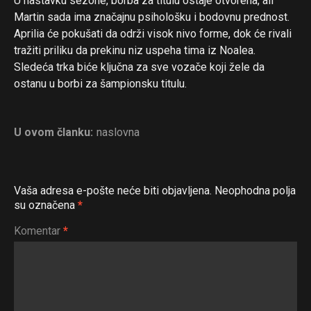
U nastavku sezone, borba za titulu ostaje otvorena, ali
Martin sada ima značajnu psihološku i bodovnu prednost.
Aprilia će pokušati da održi visok nivo forme, dok će rivali
tražiti priliku da prekinu niz uspeha tima iz Noalea.
Sledeća trka biće ključna za sve vozače koji žele da
ostanu u borbi za šampionsku titulu.
U ovom članku:
naslovna
Vaša adresa e-pošte neće biti objavljena.
Neophodna polja
su označena
*
Komentar
*