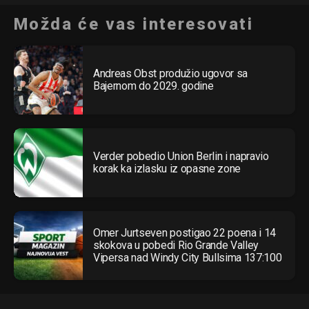
Možda će vas interesovati
Andreas Obst produžio ugovor sa
Bajernom do 2029. godine
Verder pobedio Union Berlin i napravio
korak ka izlasku iz opasne zone
Omer Jurtseven postigao 22 poena i 14
skokova u pobedi Rio Grande Valley
Vipersa nad Windy City Bullsima 137:100