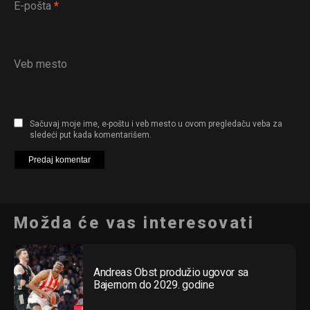
E-pošta
*
Veb mesto
Sačuvaj moje ime, e-poštu i veb mesto u ovom pregledaču veba za
sledeći put kada komentarišem.
Možda će vas interesovati
Andreas Obst produžio ugovor sa
Bajernom do 2029. godine