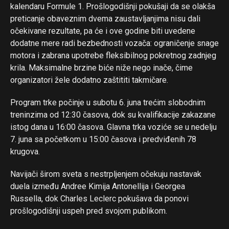
kalendaru Formule 1. Prošlogodišnji pokušaji da se olakša
preticanje obaveznim dvema zaustavljanjima nisu dali
očekivane rezultate, pa će i ove godine biti uvedene
dodatne mere radi bezbednosti vozača: ograničenje snage
motora i zabrana upotrebe fleksibilnog pokretnog zadnjeg
krila. Maksimalne brzine biće niže nego inače, čime
organizatori žele dodatno zaštititi takmičare.
Program trke počinje u subotu 6. juna trećim slobodnim
treninzima od 12:30 časova, dok su kvalifikacije zakazane
istog dana u 16:00 časova. Glavna trka voziće se u nedelju
7. juna sa početkom u 15:00 časova i predviđenih 78
krugova.
Navijači širom sveta s nestrpljenjem očekuju nastavak
duela između Andree Kimija Antonellija i Georgea
Russella, dok Charles Leclerc pokušava da ponovi
prošlogodišnji uspeh pred svojom publikom.