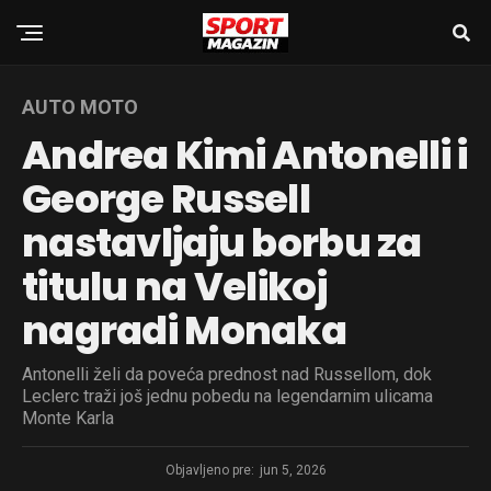
AUTO MOTO
Andrea Kimi Antonelli i
George Russell
nastavljaju borbu za
titulu na Velikoj
nagradi Monaka
Antonelli želi da poveća prednost nad Russellom, dok
Leclerc traži još jednu pobedu na legendarnim ulicama
Monte Karla
Objavljeno pre:
jun 5, 2026