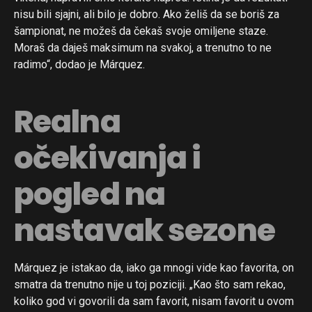
nisu bili sjajni, ali bilo je dobro. Ako želiš da se boriš za
šampionat, ne možeš da čekaš svoje omiljene staze.
Moraš da daješ maksimum na svakoj, a trenutno to ne
radimo“, dodao je Márquez.
Realna
očekivanja i
pogled na
nastavak sezone
Márquez je istakao da, iako ga mnogi vide kao favorita, on
smatra da trenutno nije u toj poziciji. „Kao što sam rekao,
koliko god vi govorili da sam favorit, nisam favorit u ovom