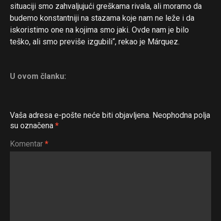
situaciji smo zahvaljujući greškama rivala, ali moramo da
budemo konstantniji na stazama koje nam ne leže i da
iskoristimo one na kojima smo jaki. Ovde nam je bilo
teško, ali smo previše izgubili“, rekao je Márquez.
U ovom članku:
Vaša adresa e-pošte neće biti objavljena.
Neophodna polja
su označena
*
Flipboard
Komentar
*
Reddit
Pinterest
Whatsapp
Email