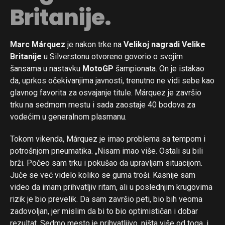
Britanije.
Marc Márquez
je nakon trke na
Velikoj nagradi Velike
Britanije
u Silverstonu otvoreno govorio o svojim
šansama u nastavku
MotoGP
šampionata. On je istakao
da, uprkos očekivanjima javnosti, trenutno ne vidi sebe kao
glavnog favorita za osvajanje titule. Márquez je završio
trku na sedmom mestu i sada zaostaje 40 bodova za
vodećim u generalnom plasmanu.
Tokom vikenda, Márquez je imao problema sa tempom i
potrošnjom pneumatika. „Nisam imao više. Ostali su bili
brži. Počeo sam trku i pokušao da upravljam situacijom.
Juče se već videlo koliko se guma troši. Kasnije sam
video da imam prihvatljiv ritam, ali u poslednjim krugovima
rizik je bio prevelik. Da sam završio peti, bio bih veoma
zadovoljan, jer mislim da bi to bio optimističan i dobar
rezultat. Sedmo mesto je prihvatljivo, ništa više od toga, i