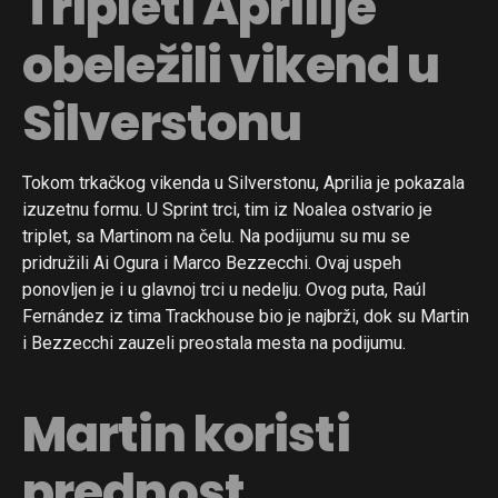
Tripleti Aprilije
obeležili vikend u
Silverstonu
Tokom trkačkog vikenda u Silverstonu, Aprilia je pokazala
izuzetnu formu. U Sprint trci, tim iz Noalea ostvario je
triplet, sa Martinom na čelu. Na podijumu su mu se
pridružili Ai Ogura i Marco Bezzecchi. Ovaj uspeh
ponovljen je i u glavnoj trci u nedelju. Ovog puta, Raúl
Fernández iz tima Trackhouse bio je najbrži, dok su Martin
i Bezzecchi zauzeli preostala mesta na podijumu.
Martin koristi
prednost,