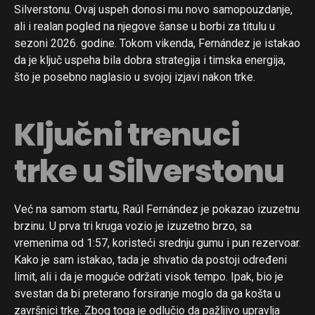
Silverstonu. Ovaj uspeh donosi mu novo samopouzdanje,
ali i realan pogled na njegove šanse u borbi za titulu u
sezoni 2026. godine. Tokom vikenda, Fernández je istakao
da je ključ uspeha bila dobra strategija i timska energija,
što je posebno naglasio u svojoj izjavi nakon trke.
Ključni trenuci
trke u Silverstonu
Već na samom startu, Raúl Fernández je pokazao izuzetnu
brzinu. U prva tri kruga vozio je izuzetno brzo, sa
vremenima od 1:57, koristeći srednju gumu i pun rezervoar.
Kako je sam istakao, tada je shvatio da postoji određeni
limit, ali i da je moguće održati visok tempo. Ipak, bio je
svestan da bi preterano forsiranje moglo da ga košta u
završnici trke. Zbog toga je odlučio da pažljivo upravlja