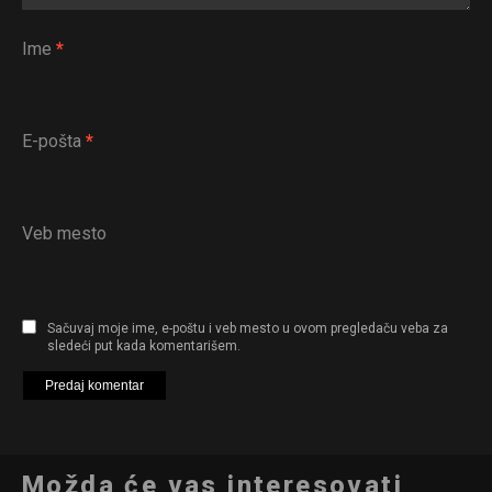
Ime
*
E-pošta
*
Veb mesto
Sačuvaj moje ime, e-poštu i veb mesto u ovom pregledaču veba za
sledeći put kada komentarišem.
Možda će vas interesovati