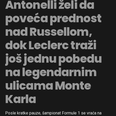
Antonelli želi da
poveća prednost
nad Russellom,
dok Leclerc traži
još jednu pobedu
na legendarnim
ulicama Monte
Karla
Posle kratke pauze, šampionat Formule 1 se vraća na