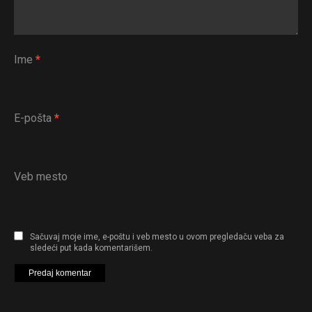
Ime
*
E-pošta
*
Veb mesto
Sačuvaj moje ime, e-poštu i veb mesto u ovom pregledaču veba za
sledeći put kada komentarišem.