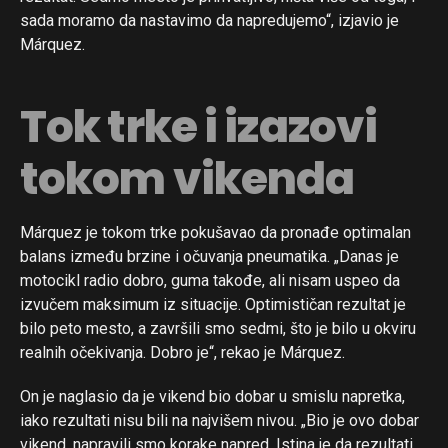
sada moramo da nastavimo da napredujemo“, izjavio je
Márquez.
Tok trke i izazovi
tokom vikenda
Márquez je tokom trke pokušavao da pronađe optimalan
balans između brzine i očuvanja pneumatika. „Danas je
motocikl radio dobro, guma takođe, ali nisam uspeo da
izvučem maksimum iz situacije. Optimističan rezultat je
bilo peto mesto, a završili smo sedmi, što je bilo u okviru
realnih očekivanja. Dobro je“, rekao je Márquez.
On je naglasio da je vikend bio dobar u smislu napretka,
iako rezultati nisu bili na najvišem nivou. „Bio je ovo dobar
vikend, napravili smo korake napred. Istina je da rezultati