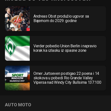
Andreas Obst produžio ugovor sa
Bajernom do 2029. godine
Verder pobedio Union Berlin i napravio
korak ka izlasku iz opasne zone
Omer Jurtseven postigao 22 poena i 14
skokova u pobedi Rio Grande Valley
Vipersa nad Windy City Bullsima 137:100
AUTO MOTO