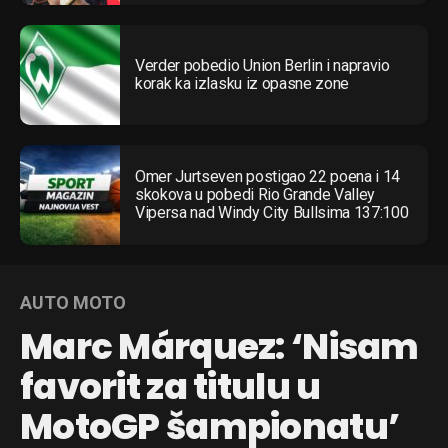
Verder pobedio Union Berlin i napravio
korak ka izlasku iz opasne zone
Omer Jurtseven postigao 22 poena i 14
skokova u pobedi Rio Grande Valley
Vipersa nad Windy City Bullsima 137:100
AUTO MOTO
Marc Márquez: ‘Nisam
favorit za titulu u
MotoGP šampionatu’