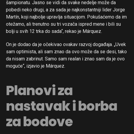
šampionatu. Jasno se vidi da svake nedelje može da
pobedi neko drugi, a za sada je najkonstantniji lider Jorge
Martín, koji najbolje upravlja situacijom. Pokušaćemo da im
otežamo, ali trenutno su tri vozača ispred mene i bili su
bolji u svih 12 trka do sada“, rekao je Márquez.
On je dodao da je očekivao ovakav razvoj događaja. „Uvek
sam optimista, ali sam znao da ovo može da se desi, tako
da nisam zabrinut. Samo sam realan i znao sam da je ovo
moguće“, izjavio je Márquez.
Planovi za
nastavak i borba
za bodove