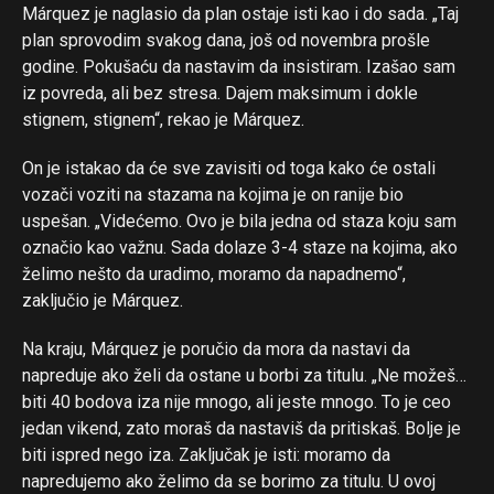
Márquez je naglasio da plan ostaje isti kao i do sada. „Taj
plan sprovodim svakog dana, još od novembra prošle
godine. Pokušaću da nastavim da insistiram. Izašao sam
iz povreda, ali bez stresa. Dajem maksimum i dokle
stignem, stignem“, rekao je Márquez.
On je istakao da će sve zavisiti od toga kako će ostali
vozači voziti na stazama na kojima je on ranije bio
uspešan. „Videćemo. Ovo je bila jedna od staza koju sam
označio kao važnu. Sada dolaze 3-4 staze na kojima, ako
želimo nešto da uradimo, moramo da napadnemo“,
zaključio je Márquez.
Na kraju, Márquez je poručio da mora da nastavi da
napreduje ako želi da ostane u borbi za titulu. „Ne možeš…
biti 40 bodova iza nije mnogo, ali jeste mnogo. To je ceo
jedan vikend, zato moraš da nastaviš da pritiskaš. Bolje je
biti ispred nego iza. Zaključak je isti: moramo da
napredujemo ako želimo da se borimo za titulu. U ovoj