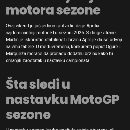
motora sezone
Ovaj vikend je još jednom potvrdio da je Aprilia
najdominantniji motocikl u sezoni 2026. S druge strane,
Martin je iskoristio stabilnost i brzinu Aprilije da se odvoji
na vrhu tabele. U međuvremenu, konkurenti poput Ogure i
Márqueza moraće da pronađu dodatnu brzinu kako bi
smanjili zaostatak u nastavku šampionata.
Šta sledi u
nastavku MotoGP
sezone