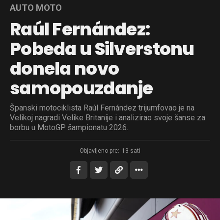
AUTO MOTO
Raúl Fernández:
Pobeda u Silverstonu
donela novo
samopouzdanje
Španski motociklista Raúl Fernández trijumfovao je na
Velikoj nagradi Velike Britanije i analizirao svoje šanse za
borbu u MotoGP šampionatu 2026.
Objavljeno pre:
13 sati