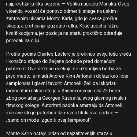
najprestižniju trku sezone — Veliku nagradu Monaka. Ovog
vikenda, vozači će ponovo odmeriti snage na uskim i
zahtevnim ulicama Monte Karla, gde je svaka greška
skupa, a preticanja izuzetno retka. Ključ uspeha leži u
kvalifikacijama, jer pozicija na startu praktično određuje
poredak na cilju.
Prošle godine Charles Leclerc je prekinuo svoju lošu sreću
i konačno stigao do željene pobede pred domaćom
publikom. Ove sezone očekuje se uzbudljiva borba za
prvo mesto, a mladi Andrea Kimi Antonelli dolazi kao lider
šampionata i glavni favorit. Antonelli želi da iskoristi
momentum nakon što je u Kanadi osvojio čak 23 boda
zbog povlačenja Georgea Russella, svog glavnog rivala i
timskog kolege. Autoriteti padoka smatraju da Antonelli
ima sve što je potrebno da osvoji titulu ove godine —
„samo on može izgubiti ovaj šampionat“.
Monte Karlo ostaje jedan od najzahtevnijih staza u