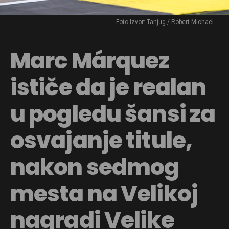
Foto Izvor: Tanjug / Robert Michael
Marc Márquez
ističe da je realan
u pogledu šansi za
osvajanje titule,
nakon sedmog
mesta na Velikoj
nagradi Velike