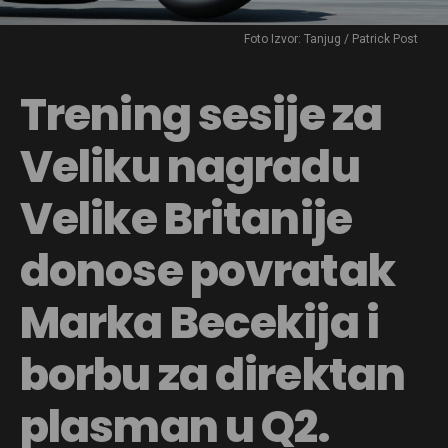
Foto Izvor: Tanjug / Patrick Post
Trening sesije za
Veliku nagradu
Velike Britanije
donose povratak
Marka Becekija i
borbu za direktan
plasman u Q2.