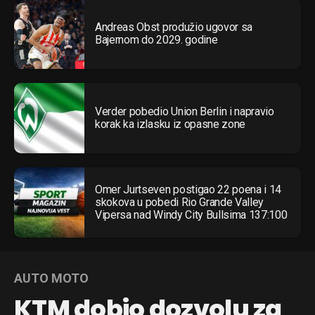
Andreas Obst produžio ugovor sa
Bajernom do 2029. godine
Verder pobedio Union Berlin i napravio
korak ka izlasku iz opasne zone
Omer Jurtseven postigao 22 poena i 14
skokova u pobedi Rio Grande Valley
Vipersa nad Windy City Bullsima 137:100
AUTO MOTO
KTM dobio dozvolu za