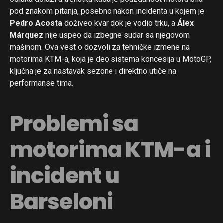
pod znakom pitanja, posebno nakon incidenta u kojem je
Pedro Acosta
doživeo kvar dok je vodio trku, a
Álex
Márquez
nije uspeo da izbegne sudar sa njegovom
mašinom. Ova vest o dozvoli za tehničke izmene na
motorima KTM-a, koja je deo sistema koncesija u MotoGP,
ključna je za nastavak sezone i direktno utiče na
performanse tima.
Problemi sa
motorima KTM-a i
incident u
Barseloni