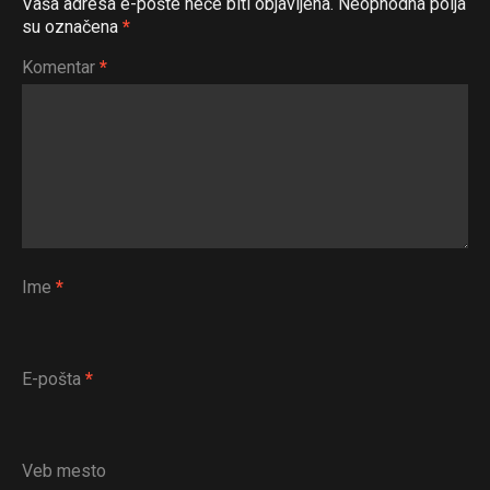
Vaša adresa e-pošte neće biti objavljena.
Neophodna polja
su označena
*
Komentar
*
Ime
*
E-pošta
*
Veb mesto