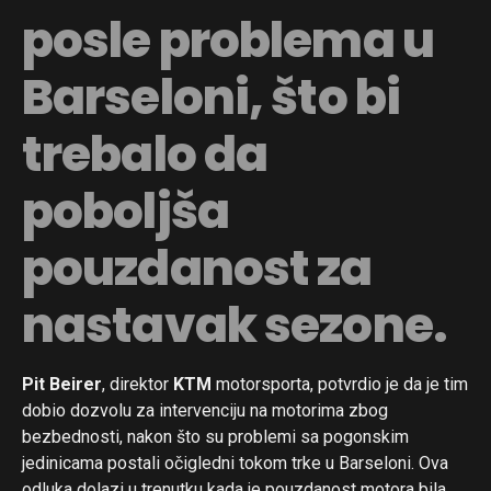
posle problema u
Barseloni, što bi
trebalo da
poboljša
pouzdanost za
nastavak sezone.
Pit Beirer
, direktor
KTM
motorsporta, potvrdio je da je tim
dobio dozvolu za intervenciju na motorima zbog
bezbednosti, nakon što su problemi sa pogonskim
jedinicama postali očigledni tokom trke u Barseloni. Ova
odluka dolazi u trenutku kada je pouzdanost motora bila