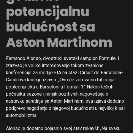
potencijalnu
budućnost sa
Aston Martinom
Fernando Alonso, dvostruki svetski šampion Formule 1,
izazvao je veliko interesovanje tokom zvanične
konferencije za medije FIA na stazi Circuit de Barcelona-
Catalunya kada je izjavio: „Ovo će verovatno biti moja
poslednja trka u Barseloni u Formuli 1.“ Nakon teških
početaka sezone i ranijih pozitivnih nagoveštaja o
nastavku saradnje sa Aston Martinom, ova izjava dodatno
podgreva nagađanja o njegovoj budućnosti u najvišoj klasi
automobilizma.
Alonso je dodatno pojasnio svoj stav rekavši: „Na svaku