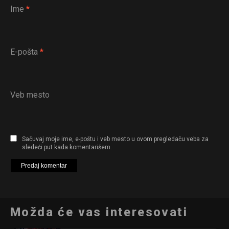
Ime
*
Reddit
Pinterest
Whatsapp
E-pošta
*
Email
Veb mesto
Sačuvaj moje ime, e-poštu i veb mesto u ovom pregledaču veba za
sledeći put kada komentarišem.
Možda će vas interesovati