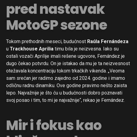
pred nastavak
MotoGP sezone
Tokom prethodnih meseci, budućnost
Raúla Fernándeza
u
Trackhouse Aprilia
timu bila je neizvesna. Iako su
ostali vozači Aprilije imali rešene ugovore, Fernández je
dugo čekao potvrdu. On je istakao da mu je ta neizvesnost
otežavala koncentraciju tokom trkačkih vikenda. „Veoma
sam srećan jer radimo zajedno od 2024. godine i imamo
odličnu radnu dinamiku. Ove godine pravimo nešto zaista
lepo. Najvažnije je što ću u budućnosti dobro poznavati
svoj posao i tim, to mi je najvažnije“, rekao je Fernández.
Mir i fokus kao