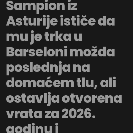
Šampion iz
Asturije ističe da
mu je trka u
Barseloni možda
poslednja na
domaćem tlu, ali
ostavlja otvorena
vrata za 2026.
godinu i