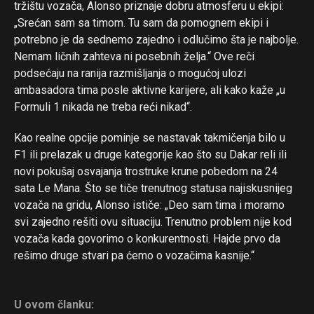
tržištu vozača, Alonso priznaje dobru atmosferu u ekipi:
„Srećan sam sa timom. Tu sam da pomognem ekipi i
potrebno je da sednemo zajedno i odlučimo šta je najbolje.
Nemam ličnih zahteva ni posebnih želja.“ Ove reči
podsećaju na ranija razmišljanja o mogućoj ulozi
ambasadora tima posle aktivne karijere, ali kako kaže „u
Formuli 1 nikada ne treba reći nikad“.
Kao realne opcije pominje se nastavak takmičenja bilo u
F1 ili prelazak u druge kategorije kao što su Dakar reli ili
novi pokušaj osvajanja trostruke krune pobedom na 24
sata Le Mana. Što se tiče trenutnog statusa najiskusnijeg
vozača na gridu, Alonso ističe: „Deo sam tima i moramo
svi zajedno rešiti ovu situaciju. Trenutno problem nije kod
vozača kada govorimo o konkurentnosti. Hajde prvo da
rešimo druge stvari pa ćemo o vozačima kasnije.“
Flipboard
Reddit
U ovom članku: