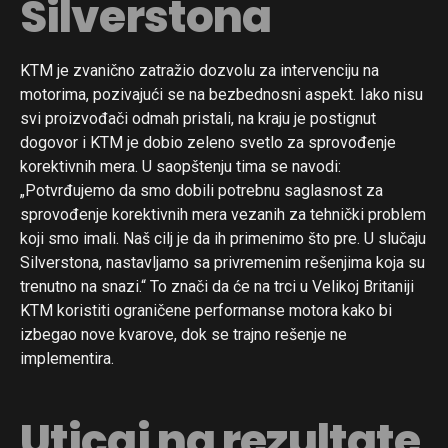
Silverstona
KTM je zvanično zatražio dozvolu za intervenciju na
motorima, pozivajući se na bezbednosni aspekt. Iako nisu
svi proizvođači odmah pristali, na kraju je postignut
dogovor i KTM je dobio zeleno svetlo za sprovođenje
korektivnih mera. U saopštenju tima se navodi:
„Potvrđujemo da smo dobili potrebnu saglasnost za
sprovođenje korektivnih mera vezanih za tehnički problem
koji smo imali. Naš cilj je da ih primenimo što pre. U slučaju
Silverstona, nastavljamo sa privremenim rešenjima koja su
trenutno na snazi.“ To znači da će na trci u Velikoj Britaniji
KTM koristiti ograničene performanse motora kako bi
izbegao nove kvarove, dok se trajno rešenje ne
implementira.
Uticaj na rezultate