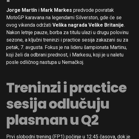
Jorge Martín
i
Mark Markes
predvode povratak
MotoGP karavana na legendarni Silverston, gde će se
ovog vikenda održati
Velika nagrada Velike Britanije
.
Nakon letnje pauze, borba za titulu ulazi u drugu polovinu
sezone, a ključni treninzi i practice sesija zakazani su za
petak, 7. avgusta. Fokus je na lideru šampionata Martinu,
koji želi da odbrani prednost, i Markesu, koji je u naletu
posle odličnog nastupa u Nemačkoj.
Treninzi i practice
sesija odlučuju
plasman u Q2
Prvi slobodni trening (FP1) počinje u 12:45 časova, dok je