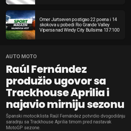
Omer Jurtseven postigao 22 poena i 14
skokova u pobedi Rio Grande Valley
Vipersa nad Windy City Bullsima 137:100
AUTO MOTO
Raúl Fernández
produžio ugovor sa
Trackhouse Aprilia i
najavio mirniju sezonu
Španski motociklista Raúl Fernández potvrdio dvogodišnju
saradnju sa Trackhouse Aprilia timom pred nastavak
MotoGP sezone.