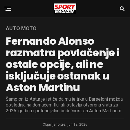
AUTO MOTO
Fernando Alonso
razmatra povlačenje i
ostale opcije, ali ne
isključuje ostanak u
Aston Martinu
Šampion iz Asturije ističe da mu je trka u Barseloni možda
poslednja na domaćem tlu, ali ostavlja otvorena vrata za
2026. godinu i potencijalnu budućnost sa Aston Martinom
Objavljeno pre:
jun 12, 2026