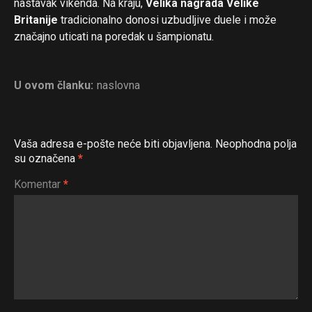
nastavak vikenda. Na kraju,
Velika nagrada Velike
Britanije
tradicionalno donosi uzbudljive duele i može
značajno uticati na poredak u šampionatu.
U ovom članku:
naslovna
Vaša adresa e-pošte neće biti objavljena.
Neophodna polja
su označena
*
Komentar
*
Flipboard