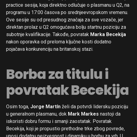
practice sesija, koja direktno odlučuje o plasmanu u Q2, na
programu u 17:00 časova po srednjeevropskom vremenu.
Ove sesije su od presudnog značaja za sve vozače, jer
direktan prolaz u Q2 omogućava bolju startnu poziciju za
subotnje kvalifikacije. Takođe, povratak
Marka Becekija
nakon oporavka od preloma ključne kosti dodatno
pojačava konkurenciju na britanskoj stazi.
Borba za titulu i
povratak Becekija
Osim toga,
Jorge Martín
želi da potvrdi lidersku poziciju
u generalnom plasmanu, dok
Mark Markes
nastoji da
iskoristi dobru formu i smanji zaostatak. Povratak
Becekija, koji je propustio prethodne trke zbog povrede,
unosi dodatnu neizvesnost i dinamiku u borbu za vrh. U