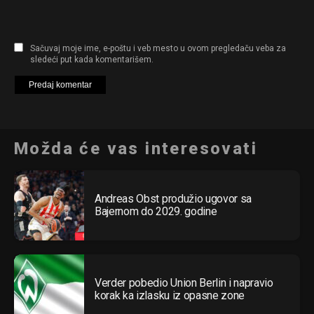
Sačuvaj moje ime, e-poštu i veb mesto u ovom pregledaču veba za
sledeći put kada komentarišem.
Možda će vas interesovati
Andreas Obst produžio ugovor sa
Bajernom do 2029. godine
Verder pobedio Union Berlin i napravio
korak ka izlasku iz opasne zone