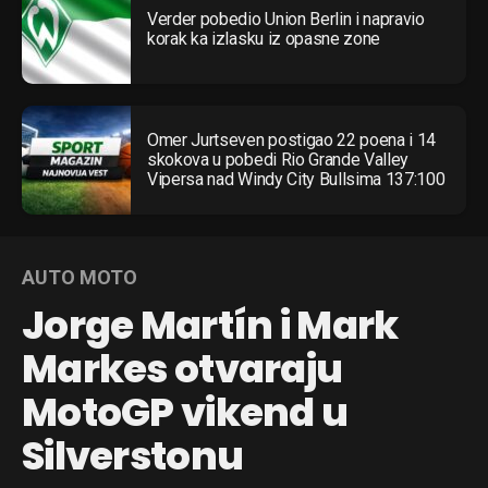
Verder pobedio Union Berlin i napravio
korak ka izlasku iz opasne zone
Omer Jurtseven postigao 22 poena i 14
skokova u pobedi Rio Grande Valley
Vipersa nad Windy City Bullsima 137:100
AUTO MOTO
Jorge Martín i Mark
Markes otvaraju
MotoGP vikend u
Silverstonu