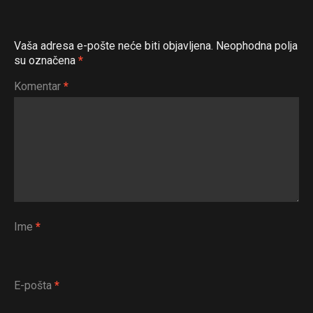
Pinterest
Whatsapp
Vaša adresa e-pošte neće biti objavljena.
Neophodna polja
Email
su označena
*
Komentar
*
Ime
*
E-pošta
*