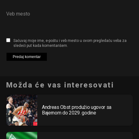
Veb mesto
Sačuvaj moje ime, e-poštu i veb mesto u ovom pregledaču veba za
sledeći put kada komentarišem.
Možda će vas interesovati
Andreas Obst produžio ugovor sa
Bajernom do 2029. godine