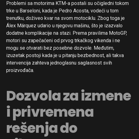
Problemi sa motorima KTM-a postali su očigledni tokom
trke u Barseloni, kada je Pedro Acosta, vodeći u tom
trenutku, doživeo kvar na svom motociklu. Zbog toga je
Álex Márquez udario u njegovu mašinu, što je izazvalo
dodatne komplikacije na stazi. Prema pravilima MotoGP,
motori su zapečaćeni od prvog trkačkog vikenda i ne
mogu se otvarati bez posebne dozvole. Međutim,
izuzetak postoji kada je u pitanju bezbednost, ali takva
intervencija zahteva jednoglasnu saglasnost svih
proizvođača.
Dozvola za izmene
i privremena
rešenja do