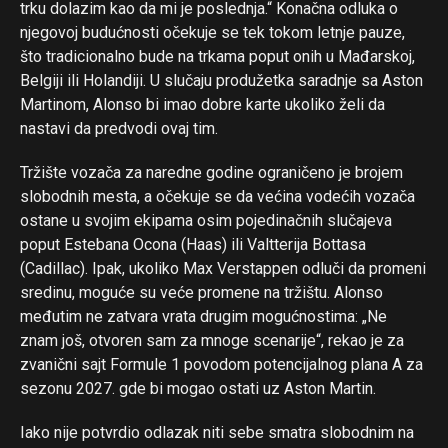
trku dolazim kao da mi je poslednja.“ Konačna odluka o
njegovoj budućnosti očekuje se tek tokom letnje pauze,
što tradicionalno bude na trkama poput onih u Mađarskoj,
Belgiji ili Holandiji. U slučaju produžetka saradnje sa Aston
Martinom, Alonso bi imao dobre karte ukoliko želi da
nastavi da predvodi ovaj tim.
Tržište vozača za naredne godine ograničeno je brojem
slobodnih mesta, a očekuje se da većina vodećih vozača
ostane u svojim ekipama osim pojedinačnih slučajeva
poput Estebana Ocona (Haas) ili Valtterija Bottasa
(Cadillac). Ipak, ukoliko Max Verstappen odluči da promeni
sredinu, moguće su veće promene na tržištu. Alonso
međutim ne zatvara vrata drugim mogućnostima: „Ne
znam još, otvoren sam za mnoge scenarije“, rekao je za
zvanični sajt Formule 1 povodom potencijalnog plana A za
sezonu 2027. gde bi mogao ostati uz Aston Martin.
Iako nije potvrdio odlazak niti sebe smatra slobodnim na