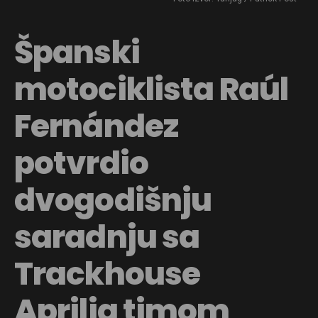
Španski
motociklista Raúl
Fernández
potvrdio
dvogodišnju
saradnju sa
Trackhouse
Aprilia timom