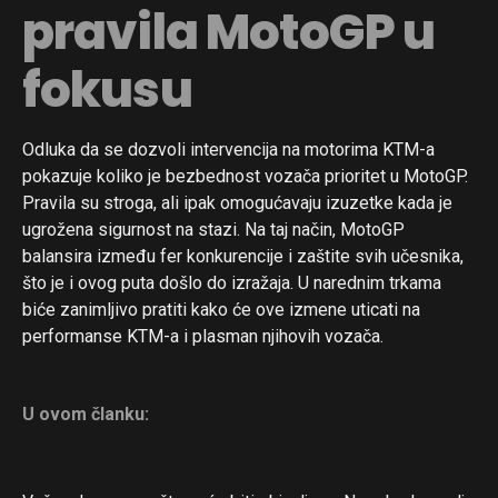
pravila MotoGP u
fokusu
Odluka da se dozvoli intervencija na motorima KTM-a
pokazuje koliko je bezbednost vozača prioritet u MotoGP.
Pravila su stroga, ali ipak omogućavaju izuzetke kada je
ugrožena sigurnost na stazi. Na taj način, MotoGP
balansira između fer konkurencije i zaštite svih učesnika,
što je i ovog puta došlo do izražaja. U narednim trkama
biće zanimljivo pratiti kako će ove izmene uticati na
performanse KTM-a i plasman njihovih vozača.
U ovom članku: