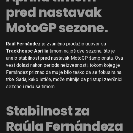
pred nastavak
MotoGP sezone.
Raúl Fernández
je zvanično produžio ugovor sa
Trackhouse Aprilia
timom na još dve sezone, što je
unelo stabilnost pred nastavak MotoGP šampionata. Ova
vest dolazi nakon perioda neizvesnosti, tokom kojeg je
Fernández priznao da mu je bilo teško da se fokusira na
trke. Sada, kako ističe, može mirnije da pristupi završnici
sezone i radu sa timom.
Stabilnost za
Raúla Fernándeza