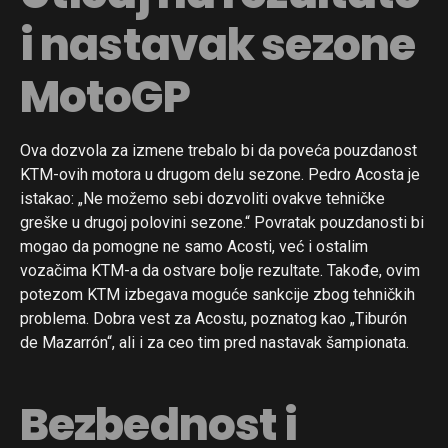
i nastavak sezone
MotoGP
Ova dozvola za izmene trebalo bi da poveća pouzdanost
KTM-ovih motora u drugom delu sezone. Pedro Acosta je
istakao: „Ne možemo sebi dozvoliti ovakve tehničke
greške u drugoj polovini sezone.“ Povratak pouzdanosti bi
mogao da pomogne ne samo Acosti, već i ostalim
vozačima KTM-a da ostvare bolje rezultate. Takođe, ovim
potezom KTM izbegava moguće sankcije zbog tehničkih
problema. Dobra vest za Acostu, poznatog kao „Tiburón
de Mazarrón“, ali i za ceo tim pred nastavak šampionata.
Bezbednost i