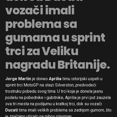
vozači imali
problema sa
gumama u sprint
trci za Veliku
nagradu Britanije.
Jorge Martin
je doneo
Aprilia
timu istorijski uspeh u
sprint trci MotoGP na stazi Silverston, predvodeći
trostruku pobedu svog tima. U trci koja je donela jasnu
podelu na pobednike i gubitnike, Aprilia je prvi put zauzela
sva tri mesta na podijumu u kratkoj trci, dok su vozači
Ducati
tima imali velikih problema sa zadnjom gumom, što
je značajno uticalo na njihov plasman.