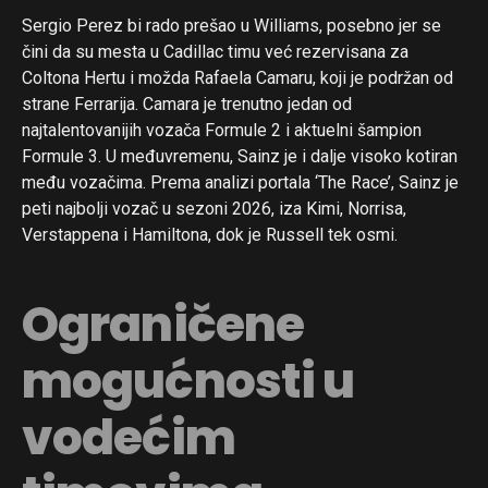
Sergio Perez bi rado prešao u Williams, posebno jer se
čini da su mesta u Cadillac timu već rezervisana za
Coltona Hertu i možda Rafaela Camaru, koji je podržan od
strane Ferrarija. Camara je trenutno jedan od
najtalentovanijih vozača Formule 2 i aktuelni šampion
Formule 3. U međuvremenu, Sainz je i dalje visoko kotiran
među vozačima. Prema analizi portala ‘The Race’, Sainz je
peti najbolji vozač u sezoni 2026, iza Kimi, Norrisa,
Verstappena i Hamiltona, dok je Russell tek osmi.
Ograničene
mogućnosti u
vodećim