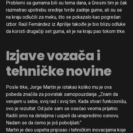
Problemi sa gumama bili su tema dana, a Gresini tim je čak
razmatrao upotrebu srednje tvrde zadnje gume, ali su se
na kraju odlučili za meku, što se pokazalo kao pogrešan
izbor. Raúl Fernández iz Aprilije takođe je bio blizu odluke
da koristi drugačiji set guma, ali je na kraju pao tokom trke.
Izjave vozača i
tehničke novine
Posle trke, Jorge Martin je istakao koliko mu je ova
pobeda značila za povratak samopouzdanja: „Znam da
verujem u sebe, svoj rad i svoj tim. Kada stvari funkcionišu,
ovo je rezultat. Od juče sam se osećao veoma prijatno.
Radili smo na detaljima i uspeli da unapredimo osnovu.
Nadam se da ćemo je još poboljšati.“
Martin je deo uspeha pripisao i tehničkim inovacijama koje