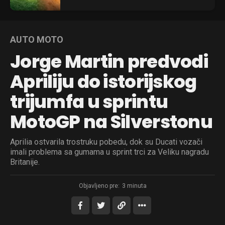
Pinterest
Whatsapp
AUTO MOTO
Email
Jorge Martin predvodi
Apriliju do istorijskog
trijumfa u sprintu
MotoGP na Silverstonu
Aprilia ostvarila trostruku pobedu, dok su Ducati vozači
imali problema sa gumama u sprint trci za Veliku nagradu
Britanije.
Objavljeno pre:
3 minuta