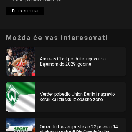
sledeći put kada komentarišem.
Možda će vas interesovati
Andreas Obst produžio ugovor sa
Bajernom do 2029. godine
Verder pobedio Union Berlin i napravio
korak ka izlasku iz opasne zone
Omer Jurtseven postigao 22 poena i 14