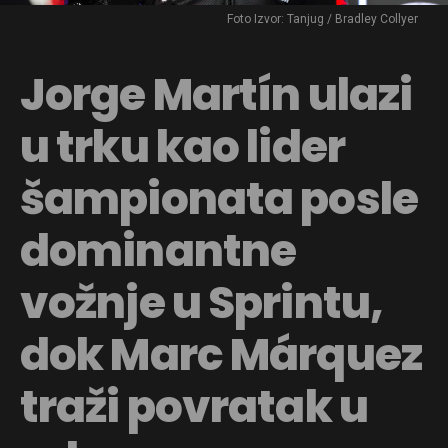
Foto Izvor: Tanjug / Bradley Collyer
Jorge Martín ulazi
u trku kao lider
šampionata posle
dominantne
vožnje u Sprintu,
dok Marc Márquez
traži povratak u