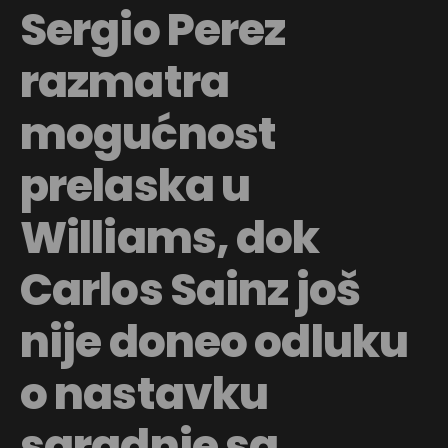
Sergio Perez
razmatra
mogućnost
prelaska u
Williams, dok
Carlos Sainz još
nije doneo odluku
o nastavku
saradnje sa