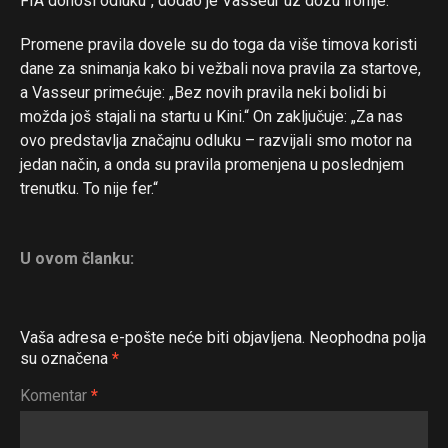
FIA donosi odluku“, dodao je Vasseur uz dozu ironije.
Promene pravila dovele su do toga da više timova koristi
dane za snimanja kako bi vežbali nova pravila za startove,
a Vasseur primećuje: „Bez novih pravila neki bolidi bi
možda još stajali na startu u Kini.“ On zaključuje: „Za nas
ovo predstavlja značajnu odluku – razvijali smo motor na
jedan način, a onda su pravila promenjena u poslednjem
trenutku. To nije fer.“
U ovom članku:
Vaša adresa e-pošte neće biti objavljena.
Neophodna polja
su označena
*
Komentar
*