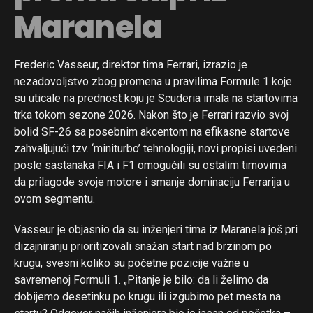
Maranela
Frederic Vasseur, direktor tima Ferrari, izrazio je
nezadovoljstvo zbog promena u pravilima Formule 1 koje
su uticale na prednost koju je Scuderia imala na startovima
trka tokom sezone 2026. Nakon što je Ferrari razvio svoj
bolid SF-26 sa posebnim akcentom na efikasne startove
zahvaljujući tzv. ‘miniturbo’ tehnologiji, novi propisi uvedeni
posle sastanaka FIA i F1 omogućili su ostalim timovima
da prilagode svoje motore i smanje dominaciju Ferrarija u
ovom segmentu.
Vasseur je objasnio da su inženjeri tima iz Maranela još pri
dizajniranju prioritizovali snažan start nad brzinom po
krugu, svesni koliko su početne pozicije važne u
savremenoj Formuli 1. „Pitanje je bilo: da li želimo da
dobijemo desetinku po krugu ili izgubimo pet mesta na