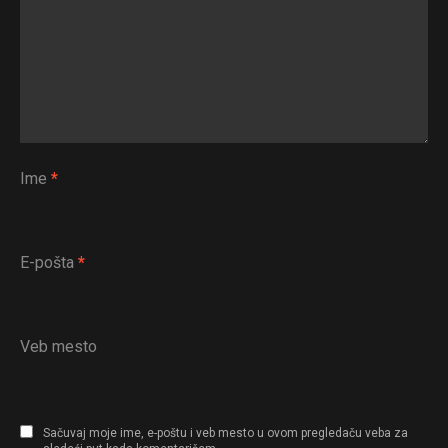
Ime
*
E-pošta
*
Veb mesto
Sačuvaj moje ime, e-poštu i veb mesto u ovom pregledaču veba za