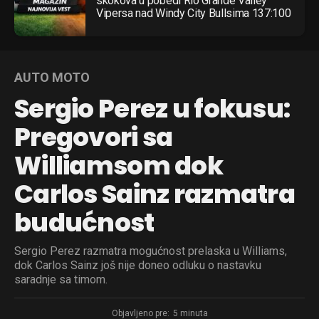
skokova u pobedi Rio Grande Valley
Vipersa nad Windy City Bullsima 137:100
AUTO MOTO
Sergio Perez u fokusu:
Pregovori sa
Williamsom dok
Carlos Sainz razmatra
budućnost
Sergio Perez razmatra mogućnost prelaska u Williams,
dok Carlos Sainz još nije doneo odluku o nastavku
saradnje sa timom.
Objavljeno pre:
5 minuta