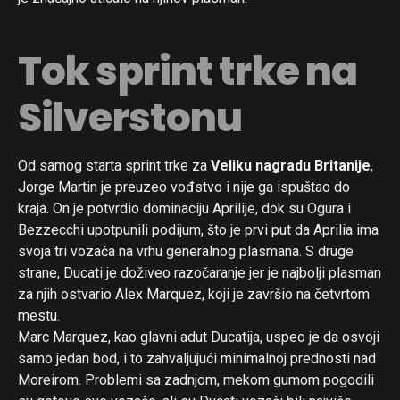
Tok sprint trke na
Silverstonu
Od samog starta sprint trke za
Veliku nagradu Britanije
,
Jorge Martin je preuzeo vođstvo i nije ga ispuštao do
kraja. On je potvrdio dominaciju Aprilije, dok su Ogura i
Bezzecchi upotpunili podijum, što je prvi put da Aprilia ima
svoja tri vozača na vrhu generalnog plasmana. S druge
strane, Ducati je doživeo razočaranje jer je najbolji plasman
za njih ostvario Alex Marquez, koji je završio na četvrtom
mestu.
Marc Marquez, kao glavni adut Ducatija, uspeo je da osvoji
samo jedan bod, i to zahvaljujući minimalnoj prednosti nad
Moreirom. Problemi sa zadnjom, mekom gumom pogodili