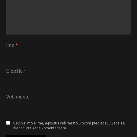
Ime
*
E-pošta
*
Veb mesto
Sačuvaj moje ime, e-poštu i veb mesto u ovom pregledaču veba za
sledeći put kada komentarišem.