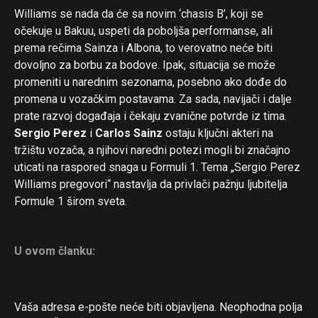
Williams se nada da će sa novim ‘chasis B’, koji se
očekuje u Bakuu, uspeti da poboljša performanse, ali
prema rečima Sainza i Albona, to verovatno neće biti
dovoljno za borbu za bodove. Ipak, situacija se može
promeniti u narednim sezonama, posebno ako dođe do
promena u vozačkim postavama. Za sada, navijači i dalje
prate razvoj događaja i čekaju zvanične potvrde iz tima.
Sergio Perez
i
Carlos Sainz
ostaju ključni akteri na
tržištu vozača, a njihovi naredni potezi mogli bi značajno
uticati na raspored snaga u Formuli 1. Tema „Sergio Perez
Williams pregovori“ nastavlja da privlači pažnju ljubitelja
Formule 1 širom sveta.
U ovom članku:
Vaša adresa e-pošte neće biti objavljena.
Neophodna polja