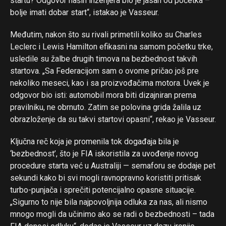
startu? Odgovor naših inženjera bio je jasan od početka –
bolje imati dobar start“, istakao je Vasseur.
Međutim, nakon što su rivali primetili koliko su Charles
Leclerc i Lewis Hamilton efikasni na samom početku trke,
usledile su žalbe drugih timova na bezbednost takvih
startova. „Sa Federacijom sam o ovome pričao još pre
nekoliko meseci, kao i sa proizvođačima motora. Uvek je
odgovor bio isti: automobil mora biti dizajniran prema
pravilniku, ne obrnuto. Zatim se polovina grida žalila uz
obrazloženje da su takvi startovi opasni“, rekao je Vasseur.
Ključna reč koja je promenila tok događaja bila je
‘bezbednost’, što je FIA iskoristila za uvođenje novog
procedure starta već u Australiji — semaforu se dodaje pet
sekundi kako bi svi mogli ravnopravno koristiti pritisak
turbo-punjača i sprečiti potencijalno opasne situacije.
„Sigurno to nije bila najpovoljnija odluka za nas, ali nismo
mnogo mogli da učinimo ako se radi o bezbednosti – tada