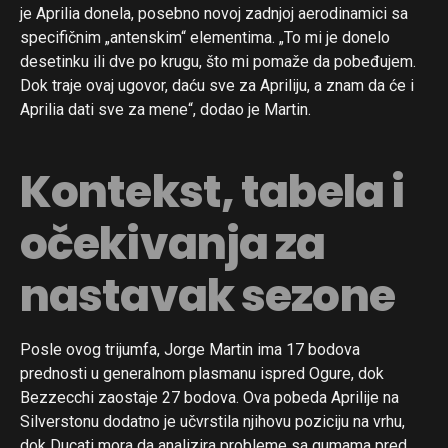
je Aprilia donela, posebno novoj zadnjoj aerodinamici sa
specifičnim „antenskim“ elementima. „To mi je donelo
desetinku ili dve po krugu, što mi pomaže da pobeđujem.
Dok traje ovaj ugovor, daću sve za Apriliju, a znam da će i
Aprilia dati sve za mene“, dodao je Martin.
Kontekst, tabela i
očekivanja za
nastavak sezone
Posle ovog trijumfa, Jorge Martin ima 17 bodova
prednosti u generalnom plasmanu ispred Ogure, dok
Bezzecchi zaostaje 27 bodova. Ova pobeda Aprilije na
Silverstonu dodatno je učvrstila njihovu poziciju na vrhu,
dok Ducati mora da analizira probleme sa gumama pred