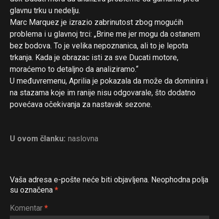
glavnu trku u nedelju.
Marc Marquez je izrazio zabrinutost zbog mogućih
problema i u glavnoj trci: „Brine me jer mogu da ostanem
bez bodova. To je velika nepoznanica, ali to je lepota
trkanja. Kada je obrazac isti za sve Ducati motore,
moraćemo to detaljno da analiziramo.“
U međuvremenu, Aprilia je pokazala da može da dominira i
na stazama koje im ranije nisu odgovarale, što dodatno
povećava očekivanja za nastavak sezone.
U ovom članku:
naslovna
Vaša adresa e-pošte neće biti objavljena.
Neophodna polja
su označena
*
Komentar
*