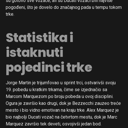
su gotovo sve vozače, ali su Ducati vozači bili najviše
pogođeni, što je dovelo do značajnog pada u tempu tokom
trke.
Statistika i
istaknuti
pojedinci trke
Jorge Martin je trijumfovao u sprint trci, ostvarivši svoju
19. pobedu u kratkim trkama, čime se izjednačio sa
Marcom Marquezom po broju pobeda u ovoj disciplini.
Ogura je završio kao drugi, dok je Bezzecchi zauzeo treće
mesto i bio vidno emotivan na kraju trke. Alex Marquez je
bio najbolji Ducati vozač na četvrtom mestu, dok je Marc
Marquez završio tek deveti, osvojivši jedan bod.