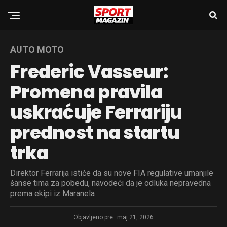
AUTO MOTO
Frederic Vasseur:
Promena pravila
uskraćuje Ferrariju
prednost na startu
trka
Direktor Ferrarija ističe da su nove FIA regulative umanjile
šanse tima za pobedu, navodeći da je odluka nepravedna
prema ekipi iz Maranela
Objavljeno pre:
maj 21, 2026