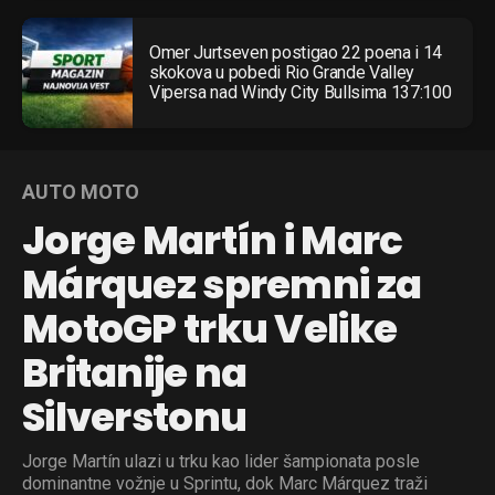
Omer Jurtseven postigao 22 poena i 14
skokova u pobedi Rio Grande Valley
Vipersa nad Windy City Bullsima 137:100
AUTO MOTO
Jorge Martín i Marc
Márquez spremni za
MotoGP trku Velike
Britanije na
Silverstonu
Jorge Martín ulazi u trku kao lider šampionata posle
dominantne vožnje u Sprintu, dok Marc Márquez traži