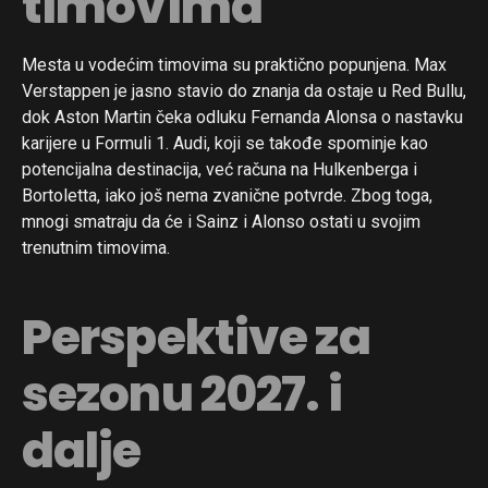
timovima
Mesta u vodećim timovima su praktično popunjena. Max
Verstappen je jasno stavio do znanja da ostaje u Red Bullu,
dok Aston Martin čeka odluku Fernanda Alonsa o nastavku
karijere u Formuli 1. Audi, koji se takođe spominje kao
potencijalna destinacija, već računa na Hulkenberga i
Bortoletta, iako još nema zvanične potvrde. Zbog toga,
mnogi smatraju da će i Sainz i Alonso ostati u svojim
trenutnim timovima.
Perspektive za
sezonu 2027. i
dalje