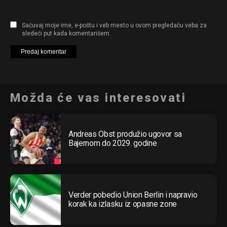
Sačuvaj moje ime, e-poštu i veb mesto u ovom pregledaču veba za
sledeći put kada komentarišem.
Možda će vas interesovati
Andreas Obst produžio ugovor sa
Bajernom do 2029. godine
Verder pobedio Union Berlin i napravio
korak ka izlasku iz opasne zone