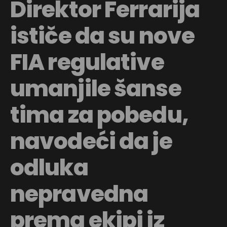
Direktor Ferrarija
ističe da su nove
FIA regulative
umanjile šanse
tima za pobedu,
navodeći da je
odluka
nepravedna
prema ekipi iz