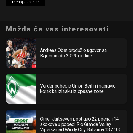
Možda će vas interesovati
Andreas Obst produžio ugovor sa
Bajernom do 2029. godine
Verder pobedio Union Berlin i napravio
korak ka izlasku iz opasne zone
Omer Jurtseven postigao 22 poena i 14
Flipboard
skokova u pobedi Rio Grande Valley
Vipersa nad Windy City Bullsima 137:100
Reddit