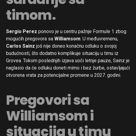
timom.
Sergio Perez
ponovo je u centru pažnje Formule 1 zbog
mogućih pregovora sa
Williamsom
. U međuvremenu,
Carlos Sainz
još nije doneo konačnu odluku o svojoj
budućnosti, što dodatno komplikuje situaciju u timu iz
Grovea. Tokom poslednjih izjava uoči letnje pauze, Sainz je
naglasio da će odluku doneti mirno i bez žurbe, ostavljajući
otvorena vrata za potencijalne promene u 2027. godini.
Pregovori sa
Williamsom i
situacija u timu