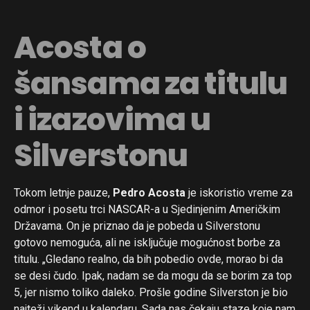
Acosta o
šansama za titulu
i izazovima u
Silverstonu
Tokom letnje pauze,
Pedro Acosta
je iskoristio vreme za
odmor i posetu trci NASCAR-a u Sjedinjenim Američkim
Državama. On je priznao da je pobeda u Silverstonu
gotovo nemoguća, ali ne isključuje mogućnost borbe za
titulu. „Gledano realno, da bih pobedio ovde, morao bi da
se desi čudo. Ipak, nadam se da mogu da se borim za top
5, jer nismo toliko daleko. Prošle godine Silverston je bio
najteži vikend u kalendaru. Sada nas čekaju staze koje nam