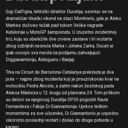
Gigi Dall’Igna, tehnički direktor Ducatija, osvrnuo se na
dramatičan trkački vikend na stazi Montmelo, gde je Aleks
Markez doživeo težak pad tokom Velike nagrade
Katalonije u MotoGP šampionatu. U izuzetno incidentnoj
trci, koju su obeležile dve crvene zastave i tri restarta
zbog ozbiljnih nesreća Marka i Johana Zarka, Ducati je
ipak osvojio sva mesta na podijumu zahvaljujući
Diggianantoniju, Aldegueru i Banjaji.
Trka na Circuit de Barcelona-Catalunya prekinuta je dva
puta — najpre zbog incidenta koji je prouzrokovao kvar na
motociklu Pedra Akoste, a zatim nakon žestokog pada
Aleksa Markeza u 12. krugu od planirana 24. Tom prilikom
su delovi sa njegovog Ducatija GP26 pogodili Raula
Fernandeza i Fabija Di Giannantonija. Uprkos teškim
momentima za sve učesnike, Di Giannantonio je uspešno
iskoristio poslednji restart i došao do druge pobede u
karijeri.