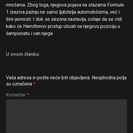
mrežama. Zbog toga, njegova pojava na stazama Formule
1 izaziva pažnju ne samo ljubitelja automobilizma, već i
šire javnosti. I dok se sezona nastavlja, ostaje da se vidi
kako će Hamiltonov pristup uticati na njegovu poziciju u
šampionatu i van njega.
U ovom članku:
Vaša adresa e-pošte neće biti objavljena.
Neophodna polja
su označena
*
Komentar
*