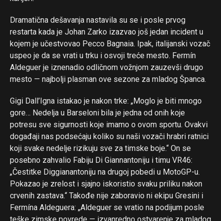
Dramatična dešavanja nastavila su se i posle prvog
restarta kada je Johan Zarko izazvao još jedan incident u
kojem je učestvovao Pecco Bagnaia. Ipak, italijanski vozač
uspeo je da se vrati u trku i osvoji treće mesto. Fermín
Aldeguer je iznenadio odličnom vožnjom zauzevši drugo
mesto — najbolji plasman ove sezone za mladog Španca.
Gigi Dall’Igna istakao je nakon trke: „Moglo je biti mnogo
gore… Nedelja u Barseloni bila je jedna od onih koje
potresu sve sigurnosti koje imamo o ovom sportu. Ovakvi
događaji nas podsećaju koliko su naši vozači hrabri ratnici
koji svake nedelje rizikuju sve za timske boje.“ On se
posebno zahvalio Fabiju Di Giannantoniju i timu VR46:
„Čestitke Diggianantoniju na drugoj pobedi u MotoGP-u.
Pokazao je zrelost i sjajno iskoristio svaku priliku nakon
crvenih zastava.“ Takođe nije zaboravio ni ekipu Gresini i
Fermína Aldeguera: „Aldeguer se vratio na podijum posle
teške zimske povrede — izvanredno ostvarenje za mladog