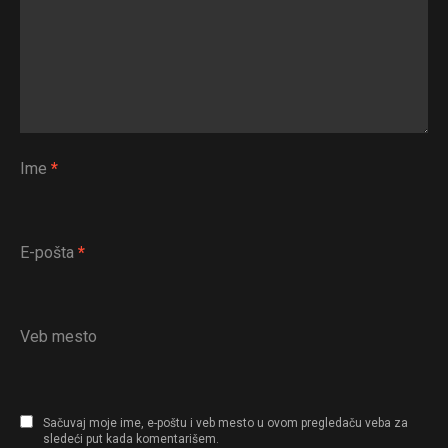
Ime
*
E-pošta
*
Veb mesto
Sačuvaj moje ime, e-poštu i veb mesto u ovom pregledaču veba za
sledeći put kada komentarišem.