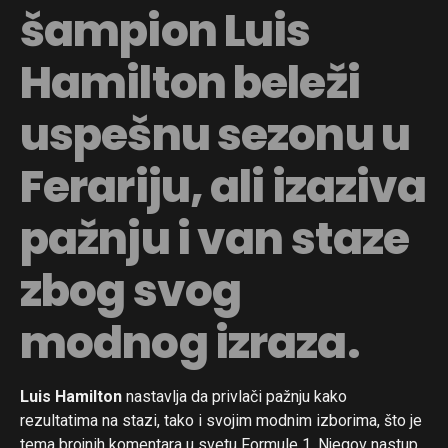
šampion Luis
Hamilton beleži
uspešnu sezonu u
Ferariju, ali izaziva
pažnju i van staze
zbog svog
modnog izraza.
Luis Hamilton
nastavlja da privlači pažnju kako
rezultatima na stazi, tako i svojim modnim izborima, što je
tema brojnih komentara u svetu Formule 1. Njegov nastup