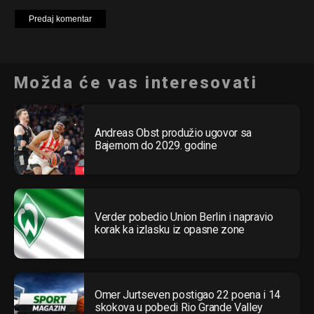
Možda će vas interesovati
Andreas Obst produžio ugovor sa
Bajernom do 2029. godine
Verder pobedio Union Berlin i napravio
korak ka izlasku iz opasne zone
Omer Jurtseven postigao 22 poena i 14
skokova u pobedi Rio Grande Valley