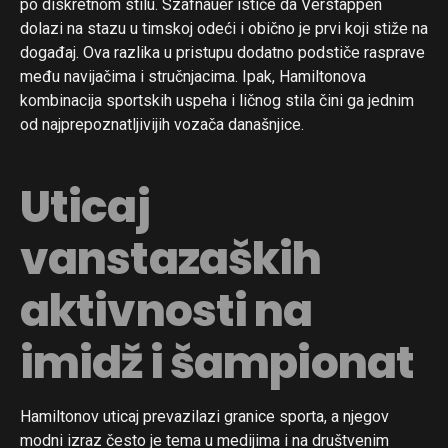
po diskretnom stilu. Szafnauer ističe da Verstappen
dolazi na stazu u timskoj odeći i obično je prvi koji stiže na
događaj. Ova razlika u pristupu dodatno podstiče rasprave
među navijačima i stručnjacima. Ipak, Hamiltonova
kombinacija sportskih uspeha i ličnog stila čini ga jednim
od najprepoznatljivijih vozača današnjice.
Uticaj
vanstazaških
aktivnosti na
imidž i šampionat
Hamiltonov uticaj prevazilazi granice sporta, a njegov
modni izraz često je tema u medijima i na društvenim