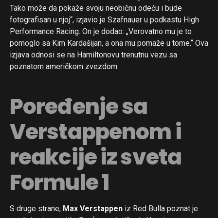
Tako može da pokaže svoju neobičnu odeću i bude
fotografisan u njoj“, izjavio je Szafnauer u podkastu High
Performance Racing. On je dodao: „Verovatno mu je to
pomoglo sa Kim Kardašijan, a ona mu pomaže u tome.“ Ova
izjava odnosi se na Hamiltonovu trenutnu vezu sa
poznatom američkom zvezdom.
Poređenje sa
Verstappenom i
reakcije iz sveta
Formule 1
S druge strane,
Max Verstappen
iz Red Bulla poznat je