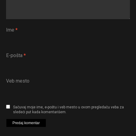
Ime
*
E-pošta
*
Veb mesto
Sačuvaj moje ime, e-poštu i veb mesto u ovom pregledaču veba za
sledeći put kada komentarišem.