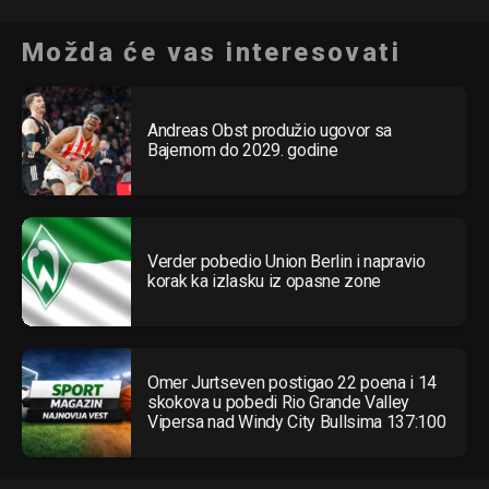
Možda će vas interesovati
Andreas Obst produžio ugovor sa
Bajernom do 2029. godine
Verder pobedio Union Berlin i napravio
korak ka izlasku iz opasne zone
Omer Jurtseven postigao 22 poena i 14
skokova u pobedi Rio Grande Valley
Vipersa nad Windy City Bullsima 137:100