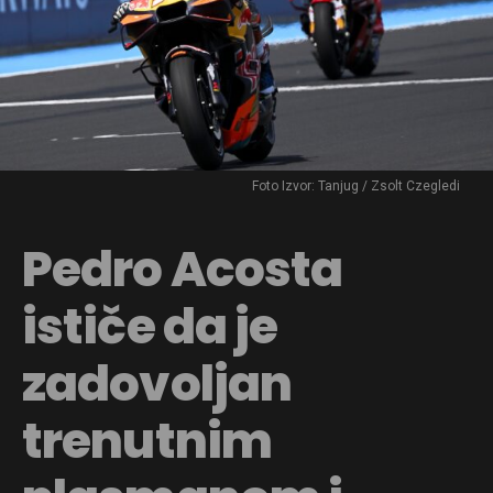
Foto Izvor: Tanjug / Zsolt Czegledi
Pedro Acosta
ističe da je
zadovoljan
trenutnim