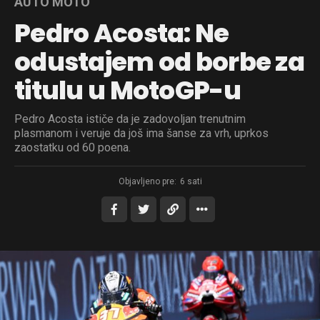
AUTO MOTO
Pedro Acosta: Ne
odustajem od borbe za
titulu u MotoGP-u
Pedro Acosta ističe da je zadovoljan trenutnim
plasmanom i veruje da još ima šanse za vrh, uprkos
zaostatku od 60 poena.
Objavljeno pre:
6 sati