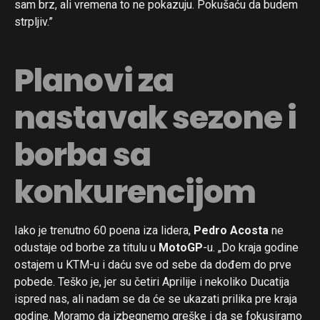
sam brz, ali vremena to ne pokazuju. Pokušaću da budem
strpljiv.”
Planovi za
nastavak sezone i
borba sa
konkurencijom
Iako je trenutno 60 poena iza lidera,
Pedro Acosta
ne
odustaje od borbe za titulu u
MotoGP
-u. „Do kraja godine
ostajem u KTM-u i daću sve od sebe da dođem do prve
pobede. Teško je, jer su četiri Aprilije i nekoliko Ducatija
ispred nas, ali nadam se da će se ukazati prilika pre kraja
godine. Moramo da izbegnemo greške i da se fokusiramo