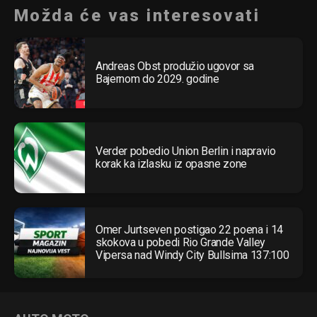
Možda će vas interesovati
Andreas Obst produžio ugovor sa
Bajernom do 2029. godine
Verder pobedio Union Berlin i napravio
korak ka izlasku iz opasne zone
Omer Jurtseven postigao 22 poena i 14
skokova u pobedi Rio Grande Valley
Vipersa nad Windy City Bullsima 137:100