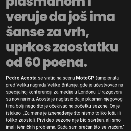
plasmanom i
veruje da još ima
šanse za vrh,
uprkos zaostatku
od 60 poena.
Pedro Acosta
se vratio na scenu
MotoGP
šampionata
pred Veliku nagradu Velike Britanije, gde je učestvovao na
specijalnoj konferenciji za medije u Londonu. U razgovoru
sa novinarima, Acosta je naglasio da je plasman njegovog
tima bolji nego što je očekivao na početku sezone. On je
istakao: „Za mene je iznenađenje što nismo toliko loši, ili
toliko zaostali. Prvi deo sezone nije bio savršen, ali smo
imali tehničkih problema. Sada sam srećan što se vraćam.”