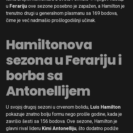
u
Ferariju
ove sezone posebno je zapažen, a Hamilton je
trenutno drugi u generalnom plasmanu sa 169 bodova,
čime je već nadmašio prošlogodišnji učinak.
Hamiltonova
sezona u Ferariju i
borba sa
Antonellijem
U svojoj drugoj sezoni u crvenom bolidu,
Luis Hamilton
pokazuje znatno bolju formu nego prošle godine, kada je
završio šesti sa 156 bodova. Ove sezone, Hamilton je
glavni rival lideru
Kimi Antonelliju
, što dodatno podiže