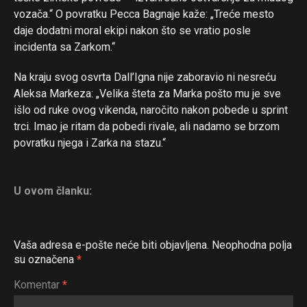
vozača.“ O povratku Pecca Bagnaje kaže: „Treće mesto
daje dodatni moral ekipi nakon što se vratio posle
incidenta sa Zarkom.“
Na kraju svog osvrta Dall’Igna nije zaboravio ni nesreću
Aleksa Markeza: „Velika šteta za Marka pošto mu je sve
išlo od ruke ovog vikenda, naročito nakon pobede u sprint
trci. Imao je ritam da pobedi rivale, ali nadamo se brzom
povratku njega i Zarka na stazu.“
Flipboard
U ovom članku:
Reddit
Pinterest
Vaša adresa e-pošte neće biti objavljena.
Neophodna polja
Whatsapp
su označena
*
Email
Komentar
*