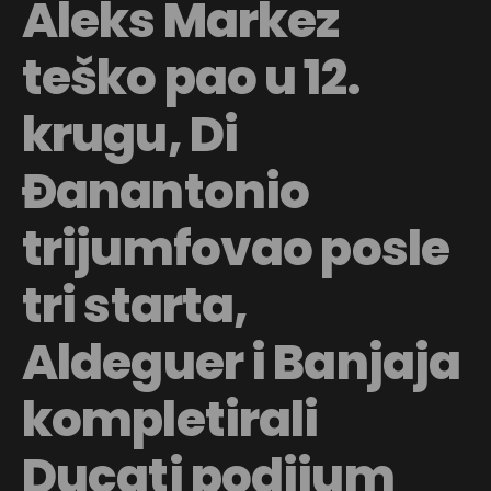
Aleks Markez
teško pao u 12.
krugu, Di
Đanantonio
trijumfovao posle
tri starta,
Aldeguer i Banjaja
kompletirali
Ducati podijum