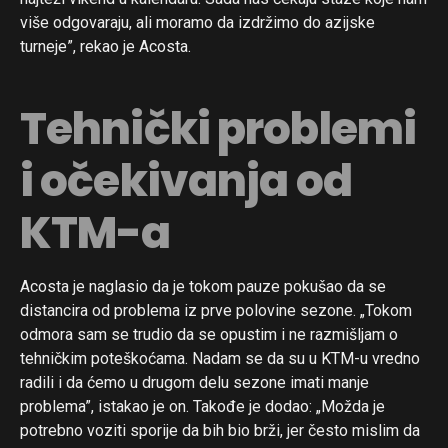
više odgovaraju, ali moramo da izdržimo do azijske
turneje”, rekao je Acosta.
Tehnički problemi
i očekivanja od
KTM-a
Acosta je naglasio da je tokom pauze pokušao da se
distancira od problema iz prve polovine sezone. „Tokom
odmora sam se trudio da se opustim i ne razmišljam o
tehničkim poteškoćama. Nadam se da su u KTM-u vredno
radili i da ćemo u drugom delu sezone imati manje
problema”, istakao je on. Takođe je dodao: „Možda je
potrebno voziti sporije da bih bio brži, jer često mislim da