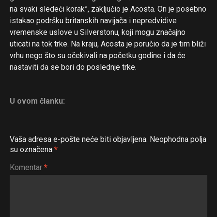
na svaki sledeći korak”, zaključio je Acosta. On je posebno
istakao podršku britanskih navijača i nepredvidive
vremenske uslove u Silverstonu, koji mogu značajno
uticati na tok trke. Na kraju, Acosta je poručio da je tim bliži
vrhu nego što su očekivali na početku godine i da će
nastaviti da se bori do poslednje trke.
U ovom članku:
Vaša adresa e-pošte neće biti objavljena.
Neophodna polja
su označena
*
Komentar
*