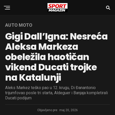
AUTO MOTO
Gigi Dall’Igna: Nesreća
Aleksa Markeza
obeležila haotičan
vikend Ducati trojke
na Katalunji
Aleks Markez teško pao u 12. krugu, Di Đanantonio
trijumfovao posle tri starta, Aldeguer i Banjaja kompletirali
Ducati podijum
Objavljeno pre:
maj 20, 2026