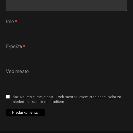
Ime
*
E-pošta
*
Veb mesto
Sačuvaj moje ime, e-poštu i veb mesto u ovom pregledaču veba za
sledeći put kada komentarišem.