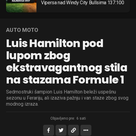
Vipersa nad Windy City Bullsima 137:100
AUTO MOTO
Luis Hamilton pod
lupom zbog
ekstravagantnog stila
na stazama Formule 1
Sedmostruki šampion Luis Hamilton beleži uspešnu
sezonu u Ferariju, ali izaziva pažnju i van staze zbog svog
modnog izraza.
Objavljeno pre:
6 sati