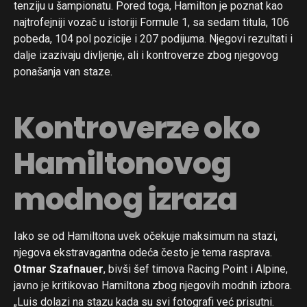
tenziju u šampionatu. Pored toga, Hamilton je poznat kao
najtrofejniji vozač u istoriji Formule 1, sa sedam titula, 106
pobeda, 104 pol pozicije i 207 podijuma. Njegovi rezultati i
dalje izazivaju divljenje, ali i kontroverze zbog njegovog
ponašanja van staze.
Kontroverze oko
Hamiltonovog
modnog izraza
Iako se od Hamiltona uvek očekuje maksimum na stazi,
njegova ekstravagantna odeća često je tema rasprava.
Otmar Szafnauer
, bivši šef timova Racing Point i Alpine,
javno je kritikovao Hamiltona zbog njegovih modnih izbora.
„Luis dolazi na stazu kada su svi fotografi već prisutni.