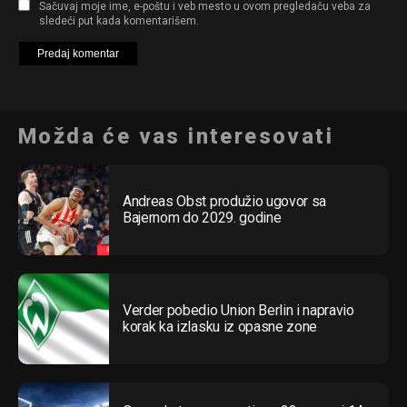
Sačuvaj moje ime, e-poštu i veb mesto u ovom pregledaču veba za
sledeći put kada komentarišem.
Možda će vas interesovati
Andreas Obst produžio ugovor sa
Bajernom do 2029. godine
Verder pobedio Union Berlin i napravio
korak ka izlasku iz opasne zone