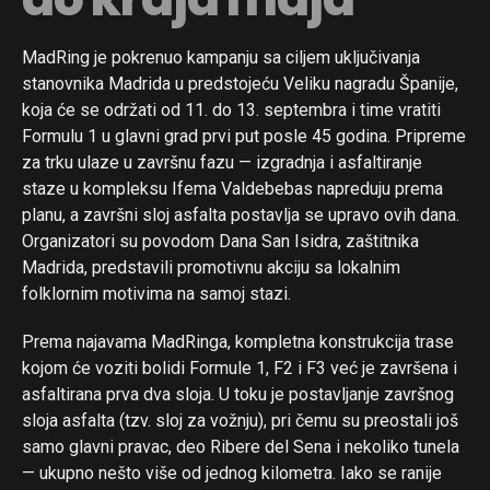
MadRing je pokrenuo kampanju sa ciljem uključivanja
stanovnika Madrida u predstojeću Veliku nagradu Španije,
koja će se održati od 11. do 13. septembra i time vratiti
Formulu 1 u glavni grad prvi put posle 45 godina. Pripreme
za trku ulaze u završnu fazu — izgradnja i asfaltiranje
staze u kompleksu Ifema Valdebebas napreduju prema
planu, a završni sloj asfalta postavlja se upravo ovih dana.
Organizatori su povodom Dana San Isidra, zaštitnika
Madrida, predstavili promotivnu akciju sa lokalnim
folklornim motivima na samoj stazi.
Prema najavama MadRinga, kompletna konstrukcija trase
kojom će voziti bolidi Formule 1, F2 i F3 već je završena i
asfaltirana prva dva sloja. U toku je postavljanje završnog
sloja asfalta (tzv. sloj za vožnju), pri čemu su preostali još
samo glavni pravac, deo Ribere del Sena i nekoliko tunela
— ukupno nešto više od jednog kilometra. Iako se ranije