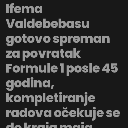
Ifema
Valdebebasu
gotovo spreman
za povratak
Formule 1 posle 45
godina,
kompletiranje
radova očekuje se
do kraja maja