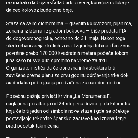
razmatralo da boja asfalta bude crvena, konačna odluka je
da ceo kolovoz bude crne boje.
Staza sa svim elementima — glavnim kolovozom, pijanima,
zonama izletanja i zgradom boksova — biće predata FIA
do dogovorenog roka, odnosno do 31. maja. Nakon toga
sledi urbanizacija okolnih zona. Izgradnja tribina i fan zone
površine preko 170.000 kvadratnih metara počeće tokom
juna kako bi sve bilo spremno na vreme za trku.
Organizatori ističu da će osnovna infrastruktura biti
završena prema planu za prvu godinu održavanja trke dok
su dodatna poboljšanja predviđena za naredne godine.
Posebnu pažnju privlači krivina „La Monumental”,
naglašena peraltacija od 24 stepena dužine pola kilometra
koja će biti jedan od simbola nove staze i gde se očekuje
postavljanje rekordne španske zastave kao iznenađenje
pred početak takmičenja.