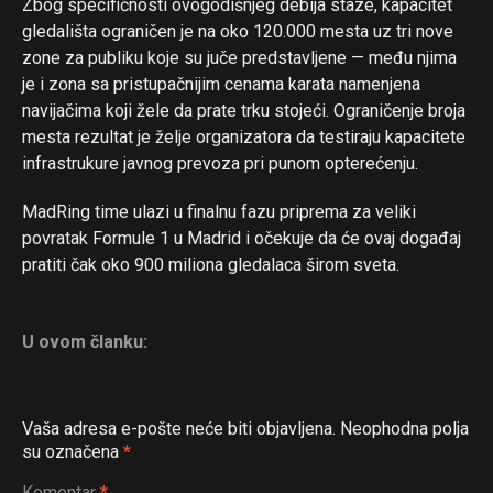
Zbog specifičnosti ovogodišnjeg debija staze, kapacitet
gledališta ograničen je na oko 120.000 mesta uz tri nove
zone za publiku koje su juče predstavljene — među njima
je i zona sa pristupačnijim cenama karata namenjena
navijačima koji žele da prate trku stojeći. Ograničenje broja
mesta rezultat je želje organizatora da testiraju kapacitete
infrastrukure javnog prevoza pri punom opterećenju.
MadRing time ulazi u finalnu fazu priprema za veliki
povratak Formule 1 u Madrid i očekuje da će ovaj događaj
pratiti čak oko 900 miliona gledalaca širom sveta.
U ovom članku:
Vaša adresa e-pošte neće biti objavljena.
Neophodna polja
su označena
*
Komentar
*