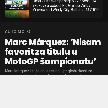
Omer Jurtseven postigao 22 poena i 14
skokova u pobedi Rio Grande Valley
Vipersa nad Windy City Bullsima 137:100
AUTO MOTO
Marc Márquez: ‘Nisam
favorit za titulu u
MotoGP šampionatu’
Marc Márquez ističe da je realan u pogledu šansi za
osvajanje titule, nakon sedmog mesta na Velikoj nagradi
Velike Britanije.
Objavljeno pre:
9 sati