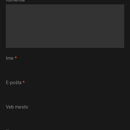
Ime
*
E-pošta
*
Veb mesto