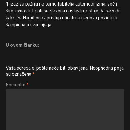
1 izaziva pažnju ne samo ljubitelja automobilizma, već i
šire javnosti. I dok se sezona nastavlja, ostaje da se vidi
kako će Hamiltonov pristup uticati na njegovu poziciju u
šampionatu i van njega.
U ovom članku:
Vaša adresa e-pošte neće biti objavljena.
Neophodna polja
su označena
*
Komentar
*