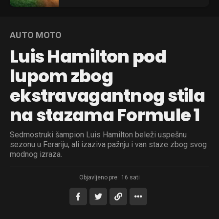
AUTO MOTO
Luis Hamilton pod
lupom zbog
ekstravagantnog stila
na stazama Formule 1
Sedmostruki šampion Luis Hamilton beleži uspešnu
sezonu u Ferariju, ali izaziva pažnju i van staze zbog svog
modnog izraza.
Objavljeno pre:
16 sati