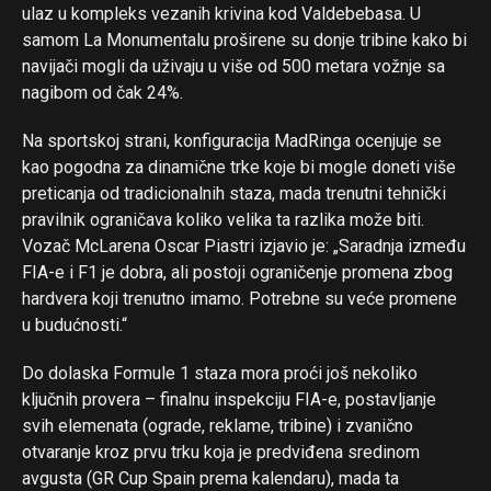
ulaz u kompleks vezanih krivina kod Valdebebasa. U
samom La Monumentalu proširene su donje tribine kako bi
navijači mogli da uživaju u više od 500 metara vožnje sa
nagibom od čak 24%.
Na sportskoj strani, konfiguracija MadRinga ocenjuje se
kao pogodna za dinamične trke koje bi mogle doneti više
preticanja od tradicionalnih staza, mada trenutni tehnički
pravilnik ograničava koliko velika ta razlika može biti.
Vozač McLarena Oscar Piastri izjavio je: „Saradnja između
FIA-e i F1 je dobra, ali postoji ograničenje promena zbog
hardvera koji trenutno imamo. Potrebne su veće promene
u budućnosti.“
Do dolaska Formule 1 staza mora proći još nekoliko
ključnih provera – finalnu inspekciju FIA-e, postavljanje
svih elemenata (ograde, reklame, tribine) i zvanično
otvaranje kroz prvu trku koja je predviđena sredinom
avgusta (GR Cup Spain prema kalendaru), mada ta