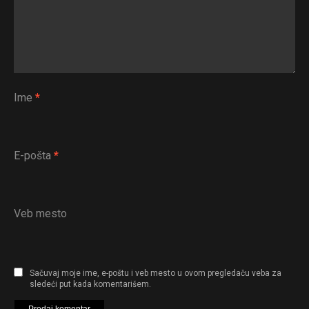
Ime
*
E-pošta
*
Veb mesto
Sačuvaj moje ime, e-poštu i veb mesto u ovom pregledaču veba za
sledeći put kada komentarišem.