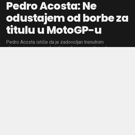
Pedro Acosta: Ne
odustajem od borbe za
titulu u MotoGP-u
Pedro Acosta ističe da je zadovoljan trenutnim
plasmanom i veruje da još ima šanse za vrh, uprkos
zaostatku od 60 poena.
Objavljeno pre:
17 sati