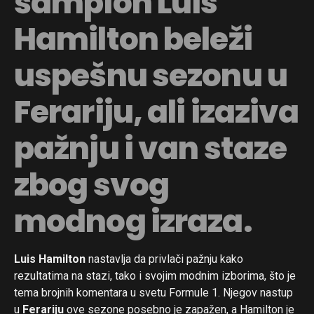
šampion Luis
Hamilton beleži
uspešnu sezonu u
Ferariju, ali izaziva
pažnju i van staze
zbog svog
modnog izraza.
Luis Hamilton
nastavlja da privlači pažnju kako
rezultatima na stazi, tako i svojim modnim izborima, što je
tema brojnih komentara u svetu Formule 1. Njegov nastup
u
Ferariju
ove sezone posebno je zapažen, a Hamilton je