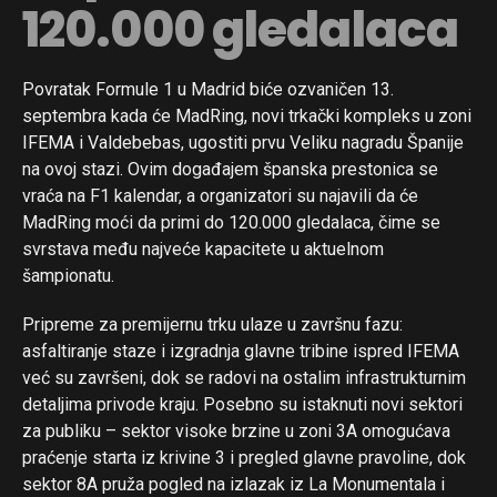
120.000 gledalaca
Povratak Formule 1 u Madrid biće ozvaničen 13.
septembra kada će MadRing, novi trkački kompleks u zoni
IFEMA i Valdebebas, ugostiti prvu Veliku nagradu Španije
na ovoj stazi. Ovim događajem španska prestonica se
vraća na F1 kalendar, a organizatori su najavili da će
MadRing moći da primi do 120.000 gledalaca, čime se
svrstava među najveće kapacitete u aktuelnom
šampionatu.
Pripreme za premijernu trku ulaze u završnu fazu:
asfaltiranje staze i izgradnja glavne tribine ispred IFEMA
već su završeni, dok se radovi na ostalim infrastrukturnim
detaljima privode kraju. Posebno su istaknuti novi sektori
za publiku – sektor visoke brzine u zoni 3A omogućava
praćenje starta iz krivine 3 i pregled glavne pravoline, dok
sektor 8A pruža pogled na izlazak iz La Monumentala i