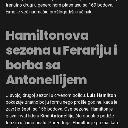
trenutno drugi u generalnom plasmanu sa 169 bodova,
čime je već nadmašio prošlogodišnji učinak.
Hamiltonova
sezona u Ferariju i
borba sa
Antonellijem
U svojoj drugoj sezoni u crvenom bolidu,
Luis Hamilton
pokazuje znatno bolju formu nego prošle godine, kada je
završio šesti sa 156 bodova. Ove sezone, Hamilton je
glavni rival lideru
Kimi Antonelliju
, što dodatno podiže
tenziju u šampionatu. Pored toga, Hamilton je poznat kao