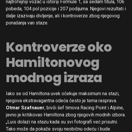
najtrofejniji vozač u istoriji Formule 1, sa sedam titula, 106
pobeda, 104 pol pozicije i 207 podijuma. Njegovi rezultati i
dalje izazivaju divljenje, ali i kontroverze zbog njegovog
ponašanja van staze.
Kontroverze oko
Hamiltonovog
modnog izraza
Iako se od Hamiltona uvek očekuje maksimum na stazi,
njegova ekstravagantna odeća često je tema rasprava.
Otmar Szafnauer
, bivši šef timova Racing Point i Alpine,
javno je kritikovao Hamiltona zbog njegovih modnih izbora.
„Luis dolazi na stazu kada su svi fotografi već prisutni.
Tako može da pokaže svoju neobičnu odeću i bude