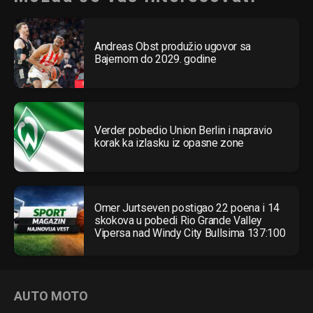
Andreas Obst produžio ugovor sa
Bajernom do 2029. godine
Verder pobedio Union Berlin i napravio
korak ka izlasku iz opasne zone
Omer Jurtseven postigao 22 poena i 14
skokova u pobedi Rio Grande Valley
Vipersa nad Windy City Bullsima 137:100
AUTO MOTO