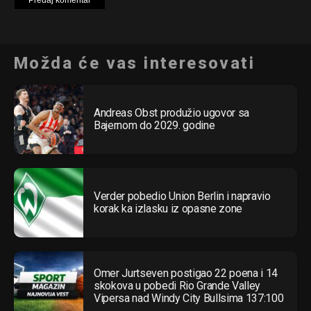
Možda će vas interesovati
Andreas Obst produžio ugovor sa
Bajernom do 2029. godine
Verder pobedio Union Berlin i napravio
korak ka izlasku iz opasne zone
Omer Jurtseven postigao 22 poena i 14
skokova u pobedi Rio Grande Valley
Vipersa nad Windy City Bullsima 137:100