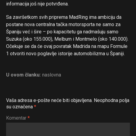
informacija još nije potvrđena.
Sa završetkom svih priprema MadRing ima ambiciju da
postane nova centralna tačka motorsporta ne samo za
Španiju već i šire – po kapacitetu ga nadmašuju samo
Suzuka (oko 155.000), Melburn i Montmelo (oko 140.000).
Očekuje se da će ovaj povratak Madrida na mapu Formule
1 otvoriti novo poglavlje istorije automobilizma u Španiji.
U ovom članku:
naslovna
Vaša adresa e-pošte neće biti objavljena.
Neophodna polja
su označena
*
Komentar
*