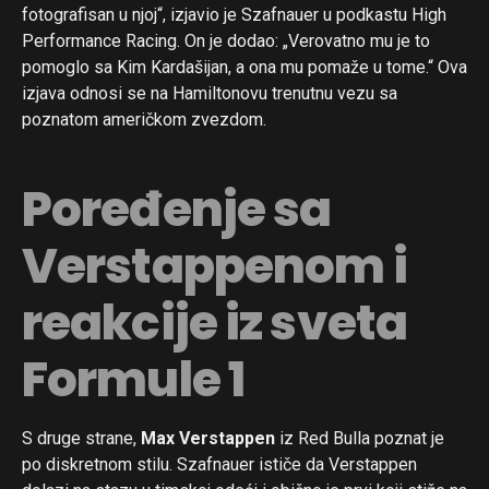
fotografisan u njoj“, izjavio je Szafnauer u podkastu High
Performance Racing. On je dodao: „Verovatno mu je to
pomoglo sa Kim Kardašijan, a ona mu pomaže u tome.“ Ova
izjava odnosi se na Hamiltonovu trenutnu vezu sa
poznatom američkom zvezdom.
Poređenje sa
Verstappenom i
reakcije iz sveta
Formule 1
S druge strane,
Max Verstappen
iz Red Bulla poznat je
po diskretnom stilu. Szafnauer ističe da Verstappen