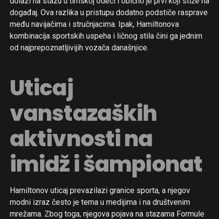
dolazi na stazu u timskoj odeći i obično je prvi koji stiže na
događaj. Ova razlika u pristupu dodatno podstiče rasprave
među navijačima i stručnjacima. Ipak, Hamiltonova
kombinacija sportskih uspeha i ličnog stila čini ga jednim
od najprepoznatljivijih vozača današnjice.
Uticaj
vanstazaških
aktivnosti na
imidž i šampionat
Hamiltonov uticaj prevazilazi granice sporta, a njegov
modni izraz često je tema u medijima i na društvenim
mrežama. Zbog toga, njegova pojava na stazama Formule