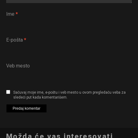
Ime
*
E-pošta
*
Veb mesto
Sačuvaj moje ime, e-poštu i veb mesto u ovom pregledaču veba za
sledeći put kada komentarišem.
Možda će vas interesovati