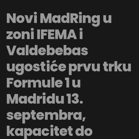
Novi MadRing u
zoni IFEMA i
Valdebebas
ugostiće prvu trku
Formule 1 u
Madridu 13.
septembra,
kapacitet do