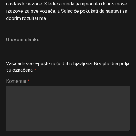
nastavak sezone. Sledeća runda šampionata donosi nove
izazove za sve vozače, a Salac će pokušati da nastavi sa
dobrim rezultatima.
U ovom članku:
Vaša adresa e-pošte neće biti objavljena.
Neophodna polja
su označena
*
Komentar
*