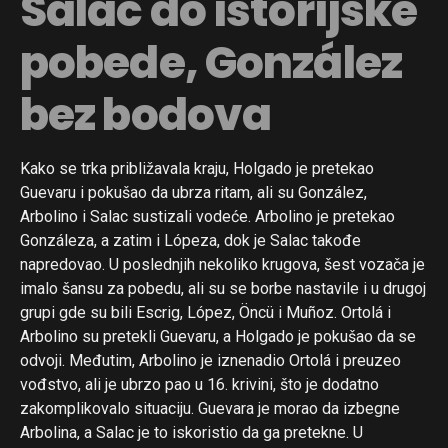
Salac do istorijske
pobede, González
bez bodova
Kako se trka približavala kraju, Holgado je pretekao
Guevaru i pokušao da ubrza ritam, ali su González,
Arbolino i Salac sustizali vodeće. Arbolino je pretekao
Gonzáleza, a zatim i Lópeza, dok je Salac takođe
napredovao. U poslednjih nekoliko krugova, šest vozača je
imalo šansu za pobedu, ali su se borbe nastavile i u drugoj
grupi gde su bili Escrig, López, Öncü i Muñoz. Ortolá i
Arbolino su pretekli Guevaru, a Holgado je pokušao da se
odvoji. Međutim, Arbolino je iznenadio Ortolá i preuzeo
vođstvo, ali je ubrzo pao u 16. krivini, što je dodatno
zakomplikovalo situaciju. Guevara je morao da izbegne
Arbolina, a Salac je to iskoristio da ga pretekne. U