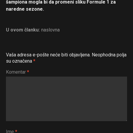
šampiona mogla bi da promeni sliku Formule 1 za
naredne sezone.
U ovom članku:
naslovna
Vaša adresa e-pošte neće biti objavljena.
Neophodna polja
su označena
*
Komentar
*
Ime
*