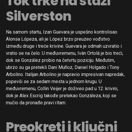
Tok trke na stazi
Silverston
Na samom startu, Izan Guevara je uspešno kontrolisao
Alonsa Lópeza, ali je López brzo preuzeo vođstvo
između druge i treće krivine. Guevara je odmah uzvratio i
vratio se na čelo. U međuvremenu, Iván Ortolá je bio treći,
dok se González probio na četvrtu poziciju. Međutim,
ubrzo su ga pretekli Dani Muñoz, Daniel Holgado i Tony
Arbolino. Italijan Arbolino je napravio impresivan napredak,
popevši se za sedam mesta u jednom krugu. U
međuvremenu, Collin Veijer je doživeo pad u 12. krivini,
dok je Alex Escrig takođe pretekao Gonzáleza, koji se
mučio da pronađe pravi ritam.
Preokreti i ključni