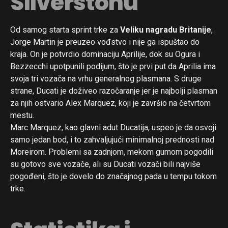
Silverstonu
Od samog starta sprint trke za
Veliku nagradu Britanije
,
Jorge Martin je preuzeo vođstvo i nije ga ispuštao do
kraja. On je potvrdio dominaciju Aprilije, dok su Ogura i
Bezzecchi upotpunili podijum, što je prvi put da Aprilia ima
svoja tri vozača na vrhu generalnog plasmana. S druge
strane, Ducati je doživeo razočaranje jer je najbolji plasman
za njih ostvario Alex Marquez, koji je završio na četvrtom
mestu.
Marc Marquez, kao glavni adut Ducatija, uspeo je da osvoji
samo jedan bod, i to zahvaljujući minimalnoj prednosti nad
Moreirom. Problemi sa zadnjom, mekom gumom pogodili
su gotovo sve vozače, ali su Ducati vozači bili najviše
pogođeni, što je dovelo do značajnog pada u tempu tokom
trke.