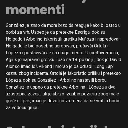
momenti
González je znao da mora brzo da reaguje kako bi ostao u
borbi za vrh. Uspeo je da pretekne Escriga, dok su
Holgado i Arbolino iskoristili grešku Muñoza i napredovali.
Holgado je bio posebno agresivan, prešavši Ortolá i
Lópeza i postavivši se na drugo mesto. U međuvremenu,
Agius je napravio grešku i pao na 18. poziciju, dok je David
Alonso imao loš vikend i morao je da odradi ‘Long Lap’
kaznu zbog incidenta. Ortolá je iskoristio priliku i pretekao
Lópeza, dok su González i Arbolino nastavili borbu.
González je uspeo da pretekne Arbolina i Lópeza u dva
uzastopna zavoja, ali je ubrzo izgubio poziciju zbog male
greške. Ipak, imao je dovoljno vremena da se vrati u borbu
za vodeću grupu.