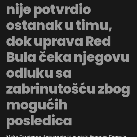
nije potvrdio
ostanak u timu,
dok uprava Red
Bula čeka njegovu
odluku sa
zabrinutošću zbog
mogućih
posledica