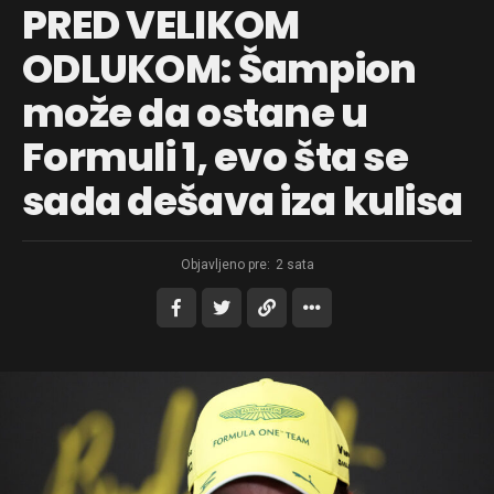
PRED VELIKOM
ODLUKOM: Šampion
može da ostane u
Formuli 1, evo šta se
sada dešava iza kulisa
Objavljeno pre:
2 sata