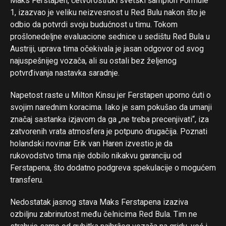
Maks Ferstapen, četvorostruki svetski šampion Formule
1, izazvao je veliku neizvesnost u Red Bulu nakon što je
odbio da potvrdi svoju budućnost u timu. Tokom
prošlonedeljne evaluacione sednice u sedištu Red Bula u
Austriji, uprava tima očekivala je jasan odgovor od svog
najuspešnijeg vozača, ali su ostali bez željenog
potvrđivanja nastavka saradnje.
Napetost raste u Milton Kinsu jer Ferstapen uporno ćuti o
svojim narednim koracima. Iako je sam pokušao da umanji
značaj sastanka izjavom da ga „ne treba precenjivati“, iza
zatvorenih vrata atmosfera je potpuno drugačija. Poznati
holandski novinar Erik van Haren izvestio je da
rukovodstvo tima nije dobilo nikakvu garanciju od
Ferstapena, što dodatno podgreva spekulacije o mogućem
transferu.
Nedostatak jasnog stava Maks Ferstapena izaziva
ozbiljnu zabrinutost među čelnicima Red Bula. Tim ne