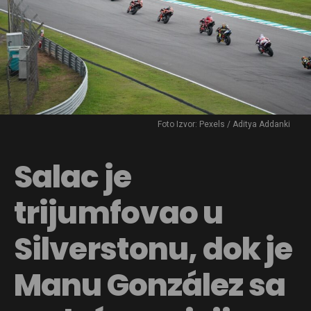
Foto Izvor: Pexels / Aditya Addanki
Salac je
trijumfovao u
Silverstonu, dok je
Manu González sa