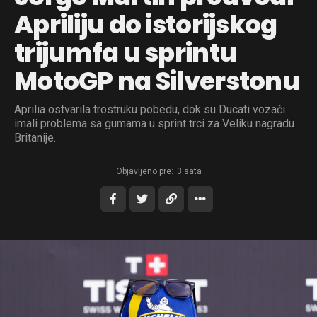
Apriliju do istorijskog
trijumfa u sprintu
MotoGP na Silverstonu
Aprilia ostvarila trostruku pobedu, dok su Ducati vozači
imali problema sa gumama u sprint trci za Veliku nagradu
Britanije.
Objavljeno pre:
3 sata