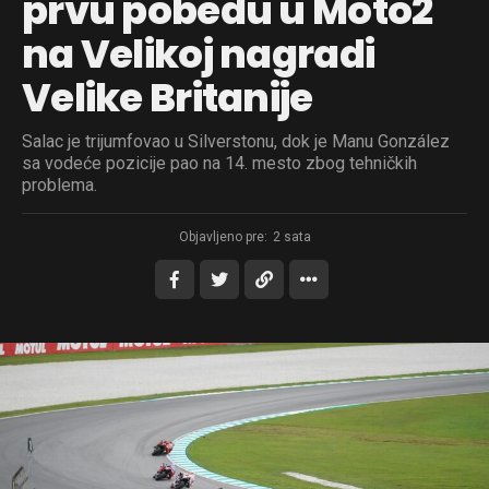
prvu pobedu u Moto2
na Velikoj nagradi
Velike Britanije
Salac je trijumfovao u Silverstonu, dok je Manu González
sa vodeće pozicije pao na 14. mesto zbog tehničkih
problema.
Objavljeno pre:
2 sata