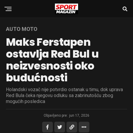
AUTO MOTO
Maks Ferstapen
ostavlja Red Bul u
neizvesnosti oko
budućnosti
Holandski vozač nije potvrdio ostanak u timu, dok uprava
Red Bula čeka njegovu odluku sa zabrinutošću zbog
mogućih posledica
Objavljeno pre:
jun 17, 2026