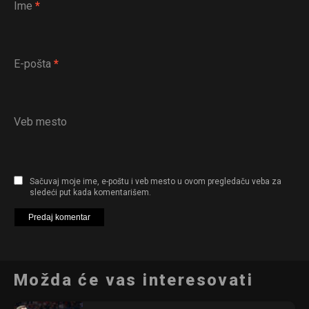
Ime
*
E-pošta
*
Veb mesto
Sačuvaj moje ime, e-poštu i veb mesto u ovom pregledaču veba za
sledeći put kada komentarišem.
Možda će vas interesovati