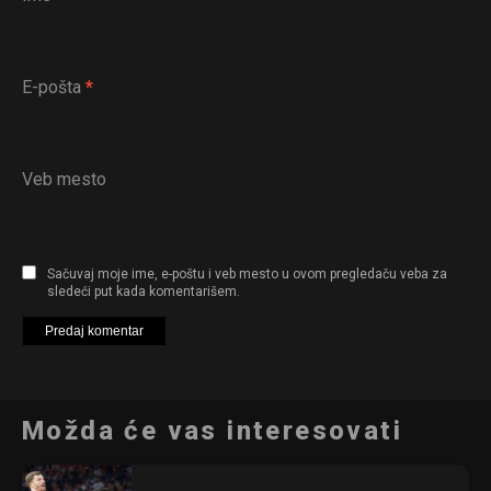
E-pošta
*
Veb mesto
Sačuvaj moje ime, e-poštu i veb mesto u ovom pregledaču veba za
sledeći put kada komentarišem.
Možda će vas interesovati