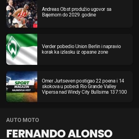
Andreas Obst produžio ugovor sa
Bajernom do 2029. godine
Verder pobedio Union Berlin i napravio
korak ka izlasku iz opasne zone
Omer Jurtseven postigao 22 poena i 14
skokova u pobedi Rio Grande Valley
Vipersa nad Windy City Bullsima 137:100
AUTO MOTO
FERNANDO ALONSO