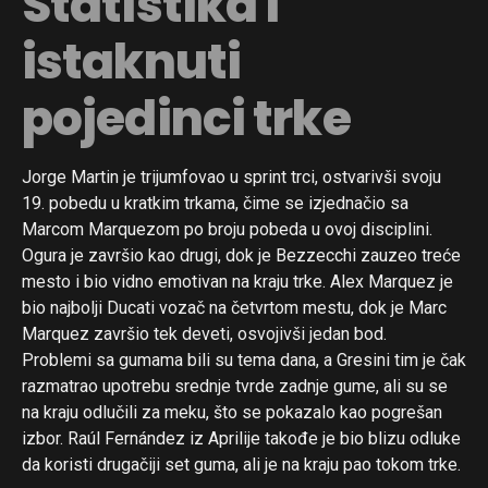
Statistika i
istaknuti
pojedinci trke
Jorge Martin je trijumfovao u sprint trci, ostvarivši svoju
19. pobedu u kratkim trkama, čime se izjednačio sa
Marcom Marquezom po broju pobeda u ovoj disciplini.
Ogura je završio kao drugi, dok je Bezzecchi zauzeo treće
mesto i bio vidno emotivan na kraju trke. Alex Marquez je
bio najbolji Ducati vozač na četvrtom mestu, dok je Marc
Marquez završio tek deveti, osvojivši jedan bod.
Problemi sa gumama bili su tema dana, a Gresini tim je čak
razmatrao upotrebu srednje tvrde zadnje gume, ali su se
na kraju odlučili za meku, što se pokazalo kao pogrešan
izbor. Raúl Fernández iz Aprilije takođe je bio blizu odluke
da koristi drugačiji set guma, ali je na kraju pao tokom trke.