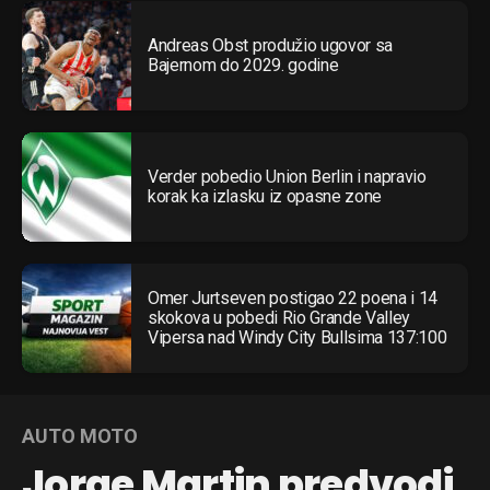
Andreas Obst produžio ugovor sa
Bajernom do 2029. godine
Verder pobedio Union Berlin i napravio
korak ka izlasku iz opasne zone
Omer Jurtseven postigao 22 poena i 14
skokova u pobedi Rio Grande Valley
Vipersa nad Windy City Bullsima 137:100
AUTO MOTO
Jorge Martin predvodi