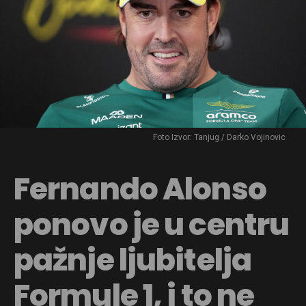
Foto Izvor: Tanjug / Darko Vojinovic
Fernando Alonso
ponovo je u centru
pažnje ljubitelja
Formule 1, i to ne