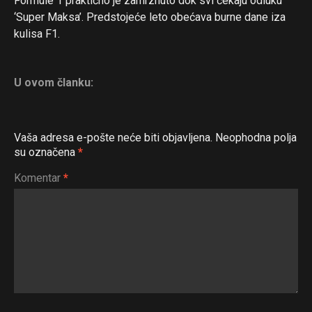
Formule 1 praktično je zamrznuto dok svi čekaju odluku
‘Super Maksa’. Predstojeće leto obećava burne dane iza
kulisa F1.
U ovom članku:
Vaša adresa e-pošte neće biti objavljena.
Neophodna polja
su označena
*
Komentar
*