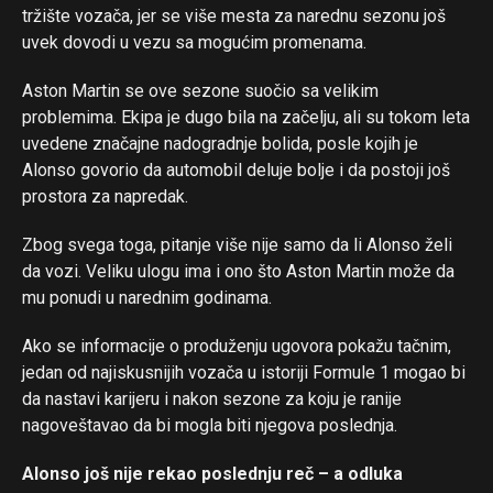
tržište vozača, jer se više mesta za narednu sezonu još
uvek dovodi u vezu sa mogućim promenama.
Aston Martin se ove sezone suočio sa velikim
problemima. Ekipa je dugo bila na začelju, ali su tokom leta
uvedene značajne nadogradnje bolida, posle kojih je
Alonso govorio da automobil deluje bolje i da postoji još
prostora za napredak.
Zbog svega toga, pitanje više nije samo da li Alonso želi
da vozi. Veliku ulogu ima i ono što Aston Martin može da
mu ponudi u narednim godinama.
Ako se informacije o produženju ugovora pokažu tačnim,
jedan od najiskusnijih vozača u istoriji Formule 1 mogao bi
da nastavi karijeru i nakon sezone za koju je ranije
nagoveštavao da bi mogla biti njegova poslednja.
Alonso još nije rekao poslednju reč – a odluka