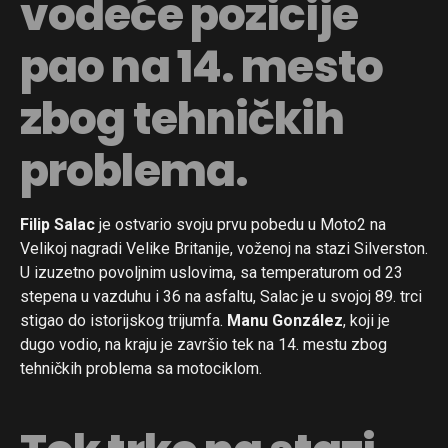
vodeće pozicije
pao na 14. mesto
zbog tehničkih
problema.
Filip Salac
je ostvario svoju prvu pobedu u Moto2 na
Velikoj nagradi Velike Britanije, voženoj na stazi Silverston.
U izuzetno povoljnim uslovima, sa temperaturom od 23
stepena u vazduhu i 36 na asfaltu, Salac je u svojoj 89. trci
stigao do istorijskog trijumfa.
Manu González
, koji je
dugo vodio, na kraju je završio tek na 14. mestu zbog
tehničkih problema sa motociklom.