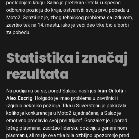
poslednjem krugu, Salac je pretekao Ortolá i uspešno
odbranio poziciju do kraja, ostvarivši svoju prvu pobedu u
Moto2. González je, zbog tehničkog problema sa izduvom,
završio tek na 14. mestu, iako je veći deo trke bio u borbi
za pobedu.
Statistika i značaj
rezultata
Na podijumu su se, pored Salaca, našli još
Iván Ortolá
i
Alex Escrig
. Holgado je imao problema u završnici i
izgubio nekoliko pozicija. Trka u Silverstonu je pokazala
koliko je konkurencija u Moto2 izjednačena, a Salac je
emotivno proslavio svoj prvi trijumf. González je, i pored
lošeg plasmana, zadržao lidersku poziciju u generalnom
plasmanu, ali mu je ova trka bila ozbiljno upozorenje pred