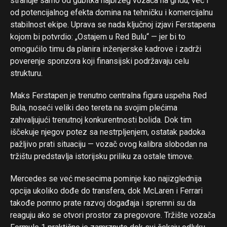
strahuje samo od gubitka najbržeg vozača na gridu, već i
od potencijalnog efekta domina na tehničku i komercijalnu
stabilnost ekipe. Uprava se nada ključnoj izjavi Ferstapena
kojom bi potvrdio: „Ostajem u Red Bulu“ — jer bi to
omogućilo timu da planira inženjerske kadrove i zadrži
poverenje sponzora koji finansijski podržavaju celu
strukturu.
Flipboard
Reddit
Maks Ferstapen je trenutno centralna figura uspeha Red
Pinterest
Bula, noseći veliki deo tereta na svojim plećima
zahvaljujući trenutnoj konkurentnosti bolida. Dok tim
Whatsapp
iščekuje njegov potez sa nestrpljenjem, ostatak padoka
Email
pažljivo prati situaciju — vozač ovog kalibra slobodan na
tržištu predstavlja istorijsku priliku za ostale timove.
Mercedes se već mesecima pominje kao najizglednija
opcija ukoliko dođe do transfera, dok McLaren i Ferrari
takođe pomno prate razvoj događaja i spremni su da
reaguju ako se otvori prostor za pregovore. Tržište vozača