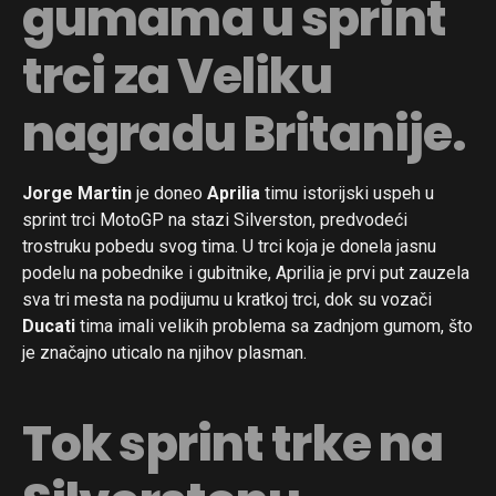
gumama u sprint
trci za Veliku
nagradu Britanije.
Jorge Martin
je doneo
Aprilia
timu istorijski uspeh u
sprint trci MotoGP na stazi Silverston, predvodeći
trostruku pobedu svog tima. U trci koja je donela jasnu
podelu na pobednike i gubitnike, Aprilia je prvi put zauzela
sva tri mesta na podijumu u kratkoj trci, dok su vozači
Ducati
tima imali velikih problema sa zadnjom gumom, što
je značajno uticalo na njihov plasman.
Tok sprint trke na