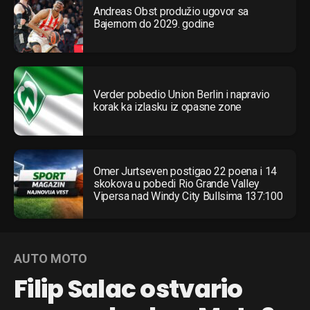
Andreas Obst produžio ugovor sa
Bajernom do 2029. godine
Verder pobedio Union Berlin i napravio
korak ka izlasku iz opasne zone
Flipboard
Omer Jurtseven postigao 22 poena i 14
Reddit
skokova u pobedi Rio Grande Valley
Pinterest
Vipersa nad Windy City Bullsima 137:100
Whatsapp
Email
AUTO MOTO
Filip Salac ostvario