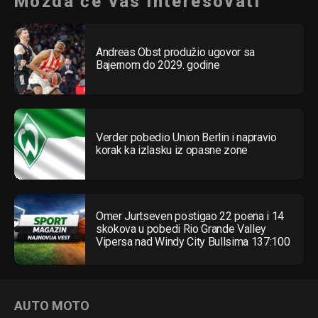
Možda će vas interesovati
Andreas Obst produžio ugovor sa
Bajernom do 2029. godine
Verder pobedio Union Berlin i napravio
korak ka izlasku iz opasne zone
Omer Jurtseven postigao 22 poena i 14
skokova u pobedi Rio Grande Valley
Vipersa nad Windy City Bullsima 137:100
AUTO MOTO