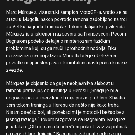
Marc Márquez, višestruki šampion MotoGP-a, vratio se na
stazu u Mugellu nakon povrede ramena zadobijene na trci
za Veliku nagradu Francuske. Tokom italijanskog vikenda,
Márquez je u iskrenom razgovoru sa Francescom Pecom
Bagnaiom podelio detalje o misterioznim fizičkim
problemima koji su ga mučili prethodnih nedelja. Trka
održana na čuvenoj stazi u Mugellu bila je obeležena
povratkom španskog asa i trijumfalnim nastupom domaće
zvezde.
Márquez je objasnio da ga je neobjašnjiva slabost u
ramenu pratila još od treninga u Heresu: „Snaga je bila
odgovarajuća, ali nerv kao da nije pravio problem. Shvatio
sam tokom treninga u Heresu da nešto nije kako treba.
Nisam osećao bol, ali ponekad mi je motocikl bežao bez
jasnog razloga.“ Tokom razgovora sa Bagnaiom, Márquez
je istakao: „Otkrio sam da određeni pokret izaziva pritisak
na nerv i blago trnjenje.“ Bagnaia je zabrinuto odgovorio: