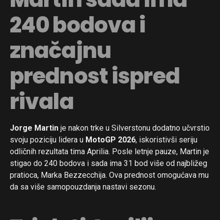
240 bodova i
značajnu
prednost ispred
rivala
Jorge Martin
je nakon trke u Silverstonu dodatno učvrstio
svoju poziciju lidera u
MotoGP 2026
, iskoristivši seriju
odličnih rezultata tima Aprilia. Posle letnje pauze, Martin je
stigao do 240 bodova i sada ima 31 bod više od najbližeg
pratioca, Marka Bezzecchija. Ova prednost omogućava mu
da sa više samopouzdanja nastavi sezonu.