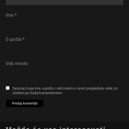
Ime
*
E-pošta
*
Veb mesto
Sačuvaj moje ime, e-poštu i veb mesto u ovom pregledaču veba za
sledeći put kada komentarišem.