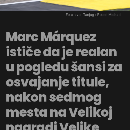
Foto Izvor: Tanjug / Robert Michael
Marc Márquez
ističe da je realan
u pogledu šansi za
osvajanje titule,
nakon sedmog
mesta na Velikoj
nagradi Velike