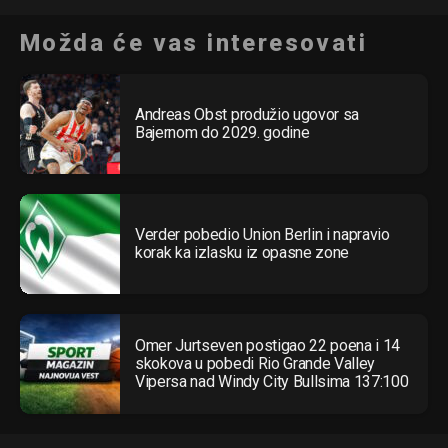
Možda će vas interesovati
Andreas Obst produžio ugovor sa
Bajernom do 2029. godine
Verder pobedio Union Berlin i napravio
korak ka izlasku iz opasne zone
Omer Jurtseven postigao 22 poena i 14
skokova u pobedi Rio Grande Valley
Vipersa nad Windy City Bullsima 137:100