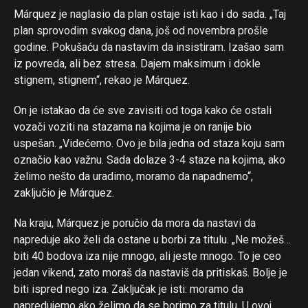
Márquez je naglasio da plan ostaje isti kao i do sada. „Taj
plan sprovodim svakog dana, još od novembra prošle
godine. Pokušaću da nastavim da insistiram. Izašao sam
iz povreda, ali bez stresa. Dajem maksimum i dokle
stignem, stignem“, rekao je Márquez.
On je istakao da će sve zavisiti od toga kako će ostali
vozači voziti na stazama na kojima je on ranije bio
uspešan. „Videćemo. Ovo je bila jedna od staza koju sam
označio kao važnu. Sada dolaze 3-4 staze na kojima, ako
želimo nešto da uradimo, moramo da napadnemo“,
zaključio je Márquez.
Na kraju, Márquez je poručio da mora da nastavi da
napreduje ako želi da ostane u borbi za titulu. „Ne možeš…
biti 40 bodova iza nije mnogo, ali jeste mnogo. To je ceo
jedan vikend, zato moraš da nastaviš da pritiskaš. Bolje je
biti ispred nego iza. Zaključak je isti: moramo da
napredujemo ako želimo da se borimo za titulu. U ovoj