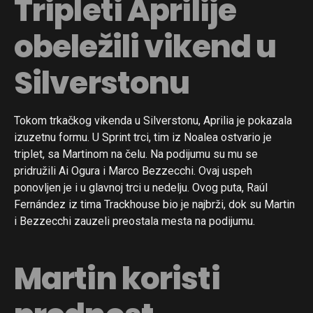
Tripleti Aprilije
obeležili vikend u
Silverstonu
Tokom trkačkog vikenda u Silverstonu, Aprilia je pokazala
izuzetnu formu. U Sprint trci, tim iz Noalea ostvario je
triplet, sa Martinom na čelu. Na podijumu su mu se
pridružili Ai Ogura i Marco Bezzecchi. Ovaj uspeh
ponovljen je i u glavnoj trci u nedelju. Ovog puta, Raúl
Fernández iz tima Trackhouse bio je najbrži, dok su Martin
i Bezzecchi zauzeli preostala mesta na podijumu.
Martin koristi