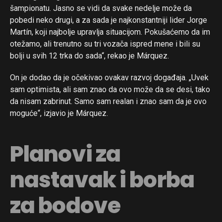
šampionatu. Jasno se vidi da svake nedelje može da
pobedi neko drugi, a za sada je najkonstantniji lider Jorge
Martín, koji najbolje upravlja situacijom. Pokušaćemo da im
otežamo, ali trenutno su tri vozača ispred mene i bili su
bolji u svih 12 trka do sada“, rekao je Márquez.
On je dodao da je očekivao ovakav razvoj događaja. „Uvek
sam optimista, ali sam znao da ovo može da se desi, tako
da nisam zabrinut. Samo sam realan i znao sam da je ovo
moguće“, izjavio je Márquez.
Planovi za
nastavak i borba
za bodove