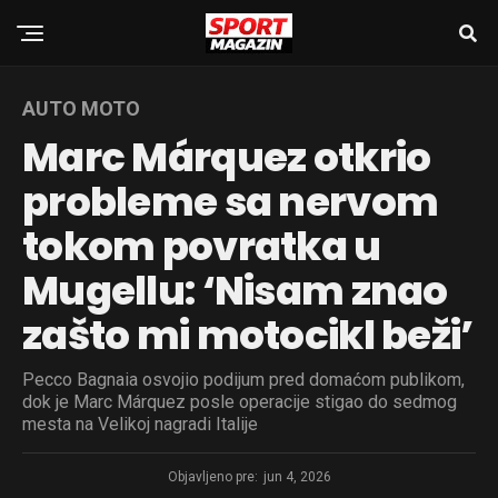
AUTO MOTO
Marc Márquez otkrio
probleme sa nervom
tokom povratka u
Mugellu: ‘Nisam znao
zašto mi motocikl beži’
Pecco Bagnaia osvojio podijum pred domaćom publikom,
dok je Marc Márquez posle operacije stigao do sedmog
mesta na Velikoj nagradi Italije
Objavljeno pre:
jun 4, 2026