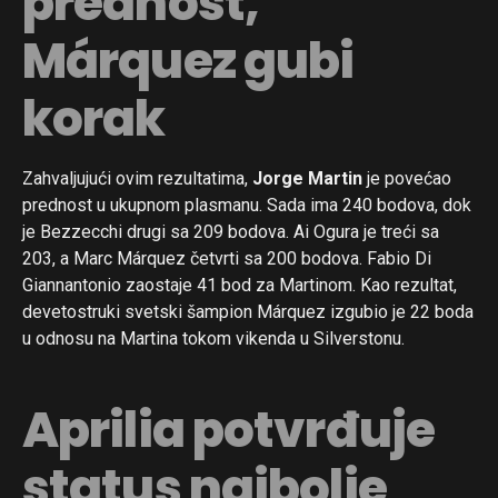
prednost,
Márquez gubi
korak
Zahvaljujući ovim rezultatima,
Jorge Martin
je povećao
prednost u ukupnom plasmanu. Sada ima 240 bodova, dok
je Bezzecchi drugi sa 209 bodova. Ai Ogura je treći sa
203, a Marc Márquez četvrti sa 200 bodova. Fabio Di
Giannantonio zaostaje 41 bod za Martinom. Kao rezultat,
devetostruki svetski šampion Márquez izgubio je 22 boda
u odnosu na Martina tokom vikenda u Silverstonu.
Aprilia potvrđuje
status najbolje