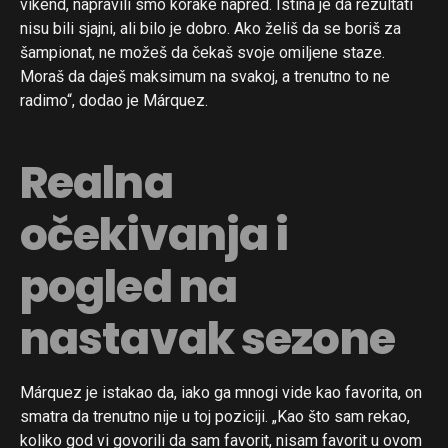
vikend, napravili smo korake napred. Istina je da rezultati
nisu bili sjajni, ali bilo je dobro. Ako želiš da se boriš za
šampionat, ne možeš da čekaš svoje omiljene staze.
Moraš da daješ maksimum na svakoj, a trenutno to ne
radimo“, dodao je Márquez.
Realna
očekivanja i
pogled na
nastavak sezone
Márquez je istakao da, iako ga mnogi vide kao favorita, on
smatra da trenutno nije u toj poziciji. „Kao što sam rekao,
koliko god vi govorili da sam favorit, nisam favorit u ovom