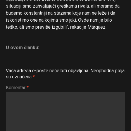
situaciji smo zahvaljujući greškama rivala, ali moramo da
budemo konstantniji na stazama koje nam ne leže i da
iskoristimo one na kojima smo jaki. Ovde nam je bilo
teško, ali smo previše izgubili“, rekao je Márquez.
U ovom članku:
Vaša adresa e-pošte neće biti objavljena.
Neophodna polja
su označena
*
Komentar
*