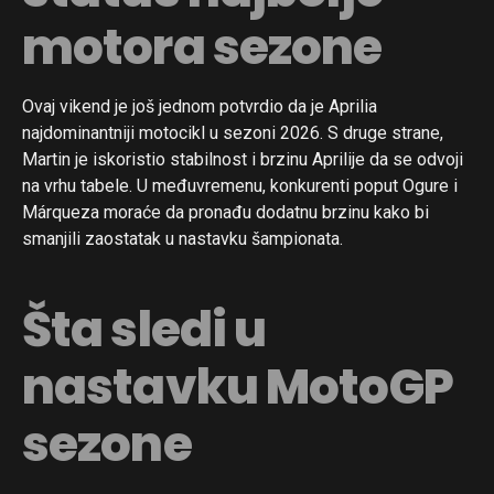
motora sezone
Ovaj vikend je još jednom potvrdio da je Aprilia
najdominantniji motocikl u sezoni 2026. S druge strane,
Martin je iskoristio stabilnost i brzinu Aprilije da se odvoji
na vrhu tabele. U međuvremenu, konkurenti poput Ogure i
Márqueza moraće da pronađu dodatnu brzinu kako bi
smanjili zaostatak u nastavku šampionata.
Šta sledi u
nastavku MotoGP
sezone