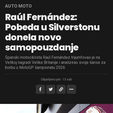
AUTO MOTO
Raúl Fernández:
Pobeda u Silverstonu
donela novo
samopouzdanje
Španski motociklista Raúl Fernández trijumfovao je na
Velikoj nagradi Velike Britanije i analizirao svoje šanse za
borbu u MotoGP šampionatu 2026.
Objavljeno pre:
13 sati