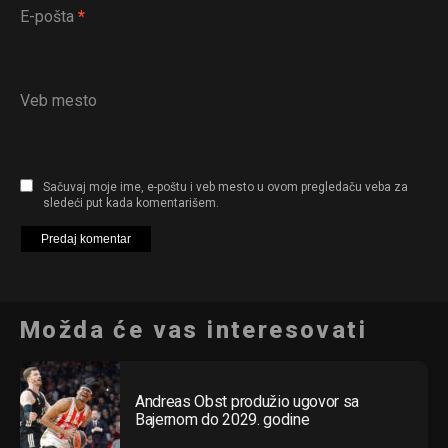
E-pošta
*
Veb mesto
Sačuvaj moje ime, e-poštu i veb mesto u ovom pregledaču veba za
sledeći put kada komentarišem.
Možda će vas interesovati
Andreas Obst produžio ugovor sa
Bajernom do 2029. godine