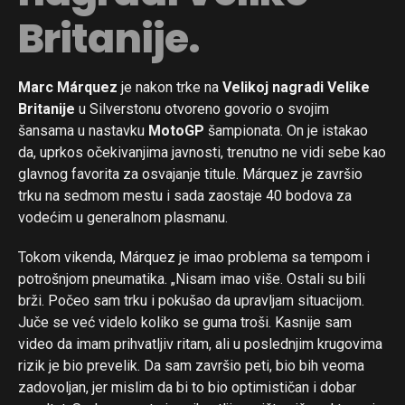
Britanije.
Marc Márquez
je nakon trke na
Velikoj nagradi Velike
Britanije
u Silverstonu otvoreno govorio o svojim
šansama u nastavku
MotoGP
šampionata. On je istakao
da, uprkos očekivanjima javnosti, trenutno ne vidi sebe kao
glavnog favorita za osvajanje titule. Márquez je završio
trku na sedmom mestu i sada zaostaje 40 bodova za
vodećim u generalnom plasmanu.
Tokom vikenda, Márquez je imao problema sa tempom i
potrošnjom pneumatika. „Nisam imao više. Ostali su bili
brži. Počeo sam trku i pokušao da upravljam situacijom.
Juče se već videlo koliko se guma troši. Kasnije sam
video da imam prihvatljiv ritam, ali u poslednjim krugovima
rizik je bio prevelik. Da sam završio peti, bio bih veoma
zadovoljan, jer mislim da bi to bio optimističan i dobar