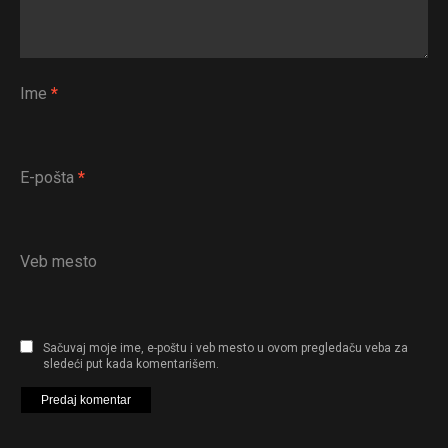
Ime
*
E-pošta
*
Veb mesto
Sačuvaj moje ime, e-poštu i veb mesto u ovom pregledaču veba za
sledeći put kada komentarišem.