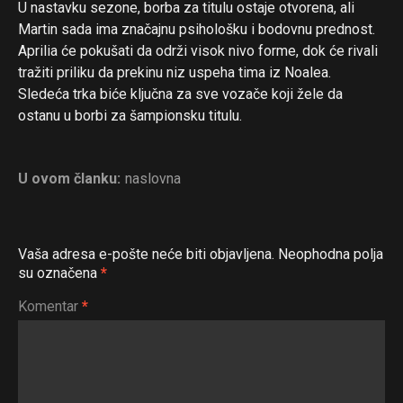
U nastavku sezone, borba za titulu ostaje otvorena, ali
Martin sada ima značajnu psihološku i bodovnu prednost.
Aprilia će pokušati da održi visok nivo forme, dok će rivali
tražiti priliku da prekinu niz uspeha tima iz Noalea.
Sledeća trka biće ključna za sve vozače koji žele da
ostanu u borbi za šampionsku titulu.
U ovom članku:
naslovna
Vaša adresa e-pošte neće biti objavljena.
Neophodna polja
su označena
*
Komentar
*