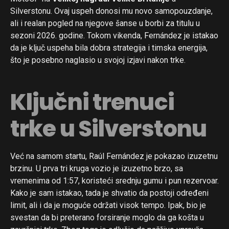
Silverstonu. Ovaj uspeh donosi mu novo samopouzdanje,
ali i realan pogled na njegove šanse u borbi za titulu u
sezoni 2026. godine. Tokom vikenda, Fernández je istakao
da je ključ uspeha bila dobra strategija i timska energija,
što je posebno naglasio u svojoj izjavi nakon trke.
Ključni trenuci
trke u Silverstonu
Već na samom startu, Raúl Fernández je pokazao izuzetnu
brzinu. U prva tri kruga vozio je izuzetno brzo, sa
vremenima od 1:57, koristeći srednju gumu i pun rezervoar.
Kako je sam istakao, tada je shvatio da postoji određeni
limit, ali i da je moguće održati visok tempo. Ipak, bio je
svestan da bi preterano forsiranje moglo da ga košta u