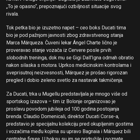
„To je opasno“, prepoznajući ozbiljnost situacije svog
rivala.
Tok petka bio je izuzetno napet – ceo boks Ducati tima
bio je pod pažnjom javnosti zbog zdravstvenog stanja
Marca Márqueza. Čuveni lekar Ángel Charte lično je
proveravao stanje vozača iz Cervere posle prvih
slobodnih treninga, dok mu se Gigi Dall’Igna odmah obratio
nakon silaska s motora. Uprkos medicinskim kontrolama i
sveprisutnoj neizvesnosti, Márquez je prošao rigorozan
pregled i dobio zeleno svetlo za nastavak takmičenja.
Za Ducati, trka u Mugellu predstavljala je mnogo više od
sportskog izazova – tim iz Bolonje organizovao je
proslavu povodom jubileja od 100 godina postojanja
brenda. Claudio Domenicali, direktor Ducati Corse-a,
predstavio je specijalnu kolekciju pred okupljenim gostima
i vozačima među kojima su upravo Bagnaia i Márquez bili
centralne figure. U boksu su im se pridružile i poznate