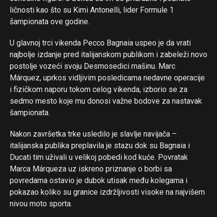
ličnosti kao što su Kimi Antonelli, lider Formule 1
šampionata ove godine.
U glavnoj trci vikenda Pecco Bagnaia uspeo je da vrati
najbolje izdanje pred italijanskom publikom i zabeleži novo
postolje vozeći svoju Desmosedici mašinu. Marc
Márquez, uprkos vidljivim posledicama nedavne operacije
i fizičkom naporu tokom celog vikenda, izborio se za
sedmo mesto koje mu donosi važne bodove za nastavak
šampionata.
Nakon završetka trke usledilo je slavlje navijača –
italijanska publika preplavila je stazu dok su Bagnaia i
Ducati tim uživali u velikoj pobedi kod kuće. Povratak
Marca Márqueza uz iskreno priznanje o borbi sa
povredama ostavio je dubok utisak među kolegama i
pokazao koliko su granice izdržljivosti visoke na najvišem
nivou moto sporta.