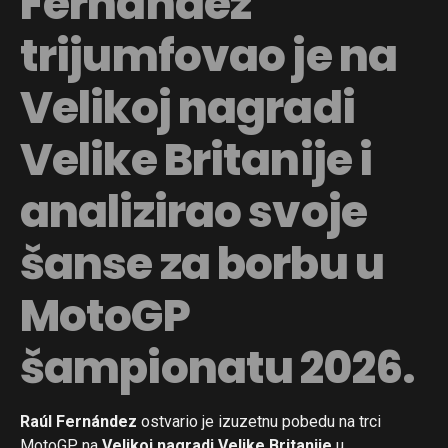
Fernández
trijumfovao je na
Velikoj nagradi
Velike Britanije i
analizirao svoje
šanse za borbu u
MotoGP
šampionatu 2026.
Raúl Fernández
ostvario je izuzetnu pobedu na trci
MotoGP na
Velikoj nagradi Velike Britanije
u