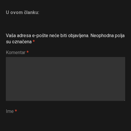
U ovom članku:
Vaša adresa e-pošte neće biti objavljena.
Neophodna polja
su označena
*
Komentar
*
Flipboard
Reddit
Pinterest
Whatsapp
Email
Ime
*