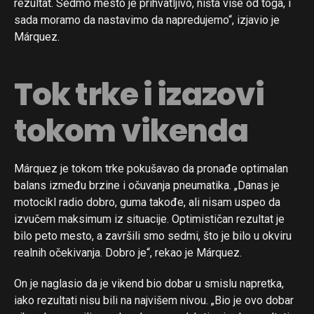
rezultat. Sedmo mesto je prihvatljivo, ništa više od toga, i
sada moramo da nastavimo da napredujemo“, izjavio je
Márquez.
Tok trke i izazovi
tokom vikenda
Márquez je tokom trke pokušavao da pronađe optimalan
balans između brzine i očuvanja pneumatika. „Danas je
motocikl radio dobro, guma takođe, ali nisam uspeo da
izvučem maksimum iz situacije. Optimističan rezultat je
bilo peto mesto, a završili smo sedmi, što je bilo u okviru
realnih očekivanja. Dobro je“, rekao je Márquez.
On je naglasio da je vikend bio dobar u smislu napretka,
iako rezultati nisu bili na najvišem nivou. „Bio je ovo dobar