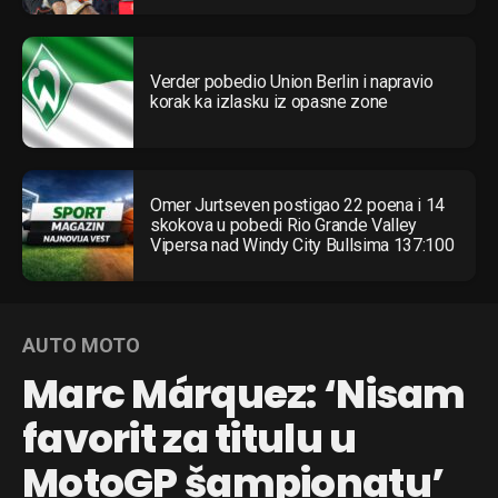
Verder pobedio Union Berlin i napravio
korak ka izlasku iz opasne zone
Omer Jurtseven postigao 22 poena i 14
skokova u pobedi Rio Grande Valley
Vipersa nad Windy City Bullsima 137:100
AUTO MOTO
Marc Márquez: ‘Nisam
favorit za titulu u
MotoGP šampionatu’