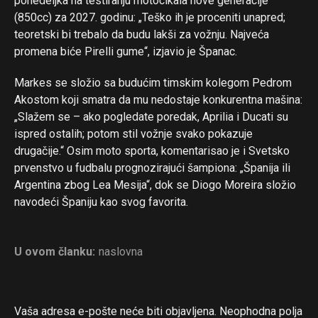
ponedeljka na testiranju motocikala nove generacije
(850cc) za 2027. godinu: „Teško ih je proceniti unapred;
teoretski bi trebalo da budu lakši za vožnju. Najveća
promena biće Pirelli gume“, izjavio je Španac.
Markes se složio sa budućim timskim kolegom Pedrom
Akostom koji smatra da mu nedostaje konkurentna mašina:
„Slažem se – ako pogledate poredak, Aprilia i Ducati su
ispred ostalih; potom stil vožnje svako pokazuje
drugačije.“ Osim moto sporta, komentarisao je i Svetsko
prvenstvo u fudbalu prognozirajući šampiona: „Španija ili
Argentina zbog Lea Mesija“, dok se Diogo Moreira složio
navodeći Španiju kao svog favorita.
Flipboard
U ovom članku:
naslovna
Reddit
Pinterest
Vaša adresa e-pošte neće biti objavljena.
Neophodna polja
Whatsapp