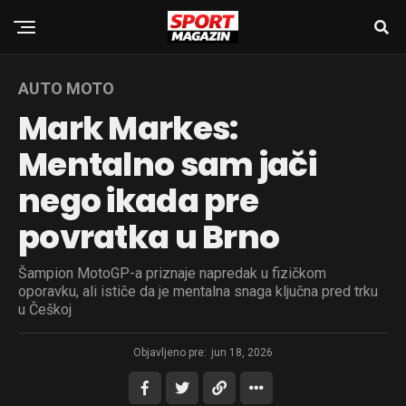
AUTO MOTO
Mark Markes:
Mentalno sam jači
nego ikada pre
povratka u Brno
Šampion MotoGP-a priznaje napredak u fizičkom
oporavku, ali ističe da je mentalna snaga ključna pred trku
u Češkoj
Objavljeno pre:
jun 18, 2026