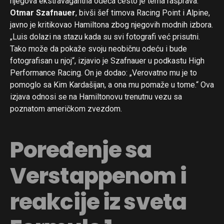
njegova ekstravagantna odeća često je tema rasprava.
Otmar Szafnauer
, bivši šef timova Racing Point i Alpine,
javno je kritikovao Hamiltona zbog njegovih modnih izbora.
„Luis dolazi na stazu kada su svi fotografi već prisutni.
Tako može da pokaže svoju neobičnu odeću i bude
fotografisan u njoj“, izjavio je Szafnauer u podkastu High
Performance Racing. On je dodao: „Verovatno mu je to
pomoglo sa Kim Kardašijan, a ona mu pomaže u tome.“ Ova
izjava odnosi se na Hamiltonovu trenutnu vezu sa
poznatom američkom zvezdom.
Poređenje sa
Verstappenom i
reakcije iz sveta