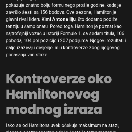
pokazuje znatno bolju formu nego prošle godine, kada je
završio šesti sa 156 bodova. Ove sezone, Hamilton je
glavni rival lideru
Kimi Antonelliju
, što dodatno podiže
tenziju u šampionatu. Pored toga, Hamilton je poznat kao
najtrofejniji vozač u istoriji Formule 1, sa sedam titula, 106
pobeda, 104 pol pozicije i 207 podijuma. Njegovi rezultati i
dalje izazivaju divljenje, ali i kontroverze zbog njegovog
ponašanja van staze.
Kontroverze oko
Hamiltonovog
modnog izraza
Iako se od Hamiltona uvek očekuje maksimum na stazi,