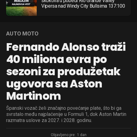
skokova u pobedi Rio Grande Valley
Vipersa nad Windy City Bullsima 137:100
AUTO MOTO
Fernando Alonso traži
40 miliona evra po
sezoni za produžetak
ugovora sa Aston
Martinom
Španski vozač želi značajno povećanje plate, što bi ga
svrstalo među najplaćenije u Formuli 1, dok Aston Martin
razmatra uslove za 2027. i 2028. godinu.
Objavljeno pre:
1 dan