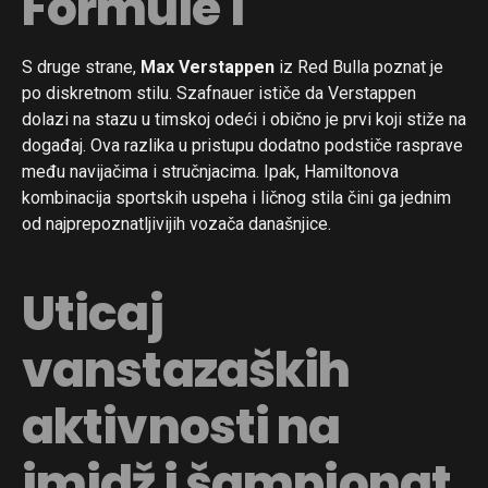
Formule 1
S druge strane,
Max Verstappen
iz Red Bulla poznat je
po diskretnom stilu. Szafnauer ističe da Verstappen
dolazi na stazu u timskoj odeći i obično je prvi koji stiže na
događaj. Ova razlika u pristupu dodatno podstiče rasprave
među navijačima i stručnjacima. Ipak, Hamiltonova
kombinacija sportskih uspeha i ličnog stila čini ga jednim
od najprepoznatljivijih vozača današnjice.
Uticaj
vanstazaških
aktivnosti na
imidž i šampionat