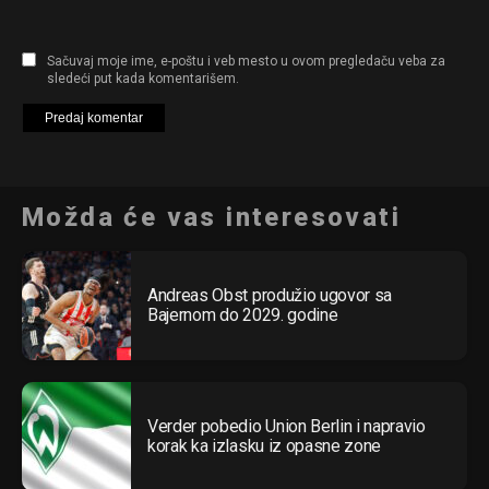
Sačuvaj moje ime, e-poštu i veb mesto u ovom pregledaču veba za
sledeći put kada komentarišem.
Možda će vas interesovati
Andreas Obst produžio ugovor sa
Bajernom do 2029. godine
Verder pobedio Union Berlin i napravio
korak ka izlasku iz opasne zone