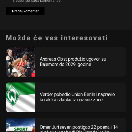
sledeći put kada komentarišem.
Možda će vas interesovati
Andreas Obst produžio ugovor sa
Bajernom do 2029. godine
Verder pobedio Union Berlin i napravio
korak ka izlasku iz opasne zone
Omer Jurtseven postigao 22 poena i 14