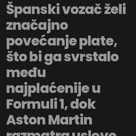
Španski vozač želi
značajno
povećanje plate,
što bi ga svrstalo
među
najplaćenije u
Formuli 1, dok
Aston Martin
razmatra uslove