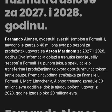
za 2027. i 2028.
godinu.
Fernando Alonso
, dvostruki svetski šampion u Formuli 1,
navodno je zatražio 40 miliona evra po sezoni za
produžetak ugovora sa
Aston Martinom
za 2027. i 2028.
godinu. Ova informacija dolazi u trenutku kada je „silly
season“ u Formuli 1 u punom jeku, a spekulacije o
transferima i produženjima ugovora dostižu vrhunac tokom
letnje pauze. Prema navodima stručnjaka za finansije u
Formuli 1, Marc Limacher-a, Alonso trenutno zarađuje 30
miliona evra godišnje, dok je njegov početni ugovor iz
2023. godine iznosio oko 20 miliona evra.