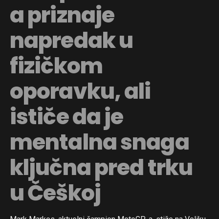
a priznaje
napredak u
fizičkom
oporavku, ali
ističe da je
mentalna snaga
ključna pred trku
u Češkoj