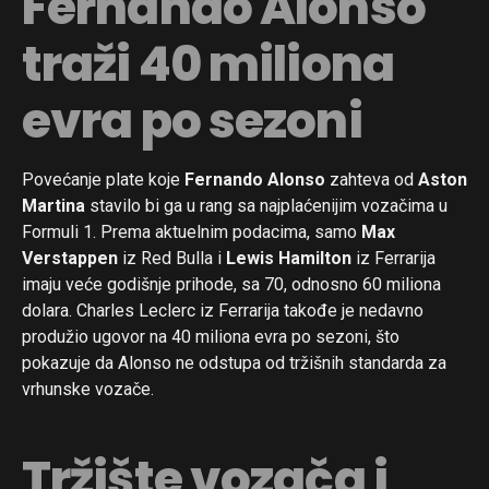
Fernando Alonso
traži 40 miliona
evra po sezoni
Povećanje plate koje
Fernando Alonso
zahteva od
Aston
Martina
stavilo bi ga u rang sa najplaćenijim vozačima u
Formuli 1. Prema aktuelnim podacima, samo
Max
Verstappen
iz Red Bulla i
Lewis Hamilton
iz Ferrarija
imaju veće godišnje prihode, sa 70, odnosno 60 miliona
dolara. Charles Leclerc iz Ferrarija takođe je nedavno
produžio ugovor na 40 miliona evra po sezoni, što
pokazuje da Alonso ne odstupa od tržišnih standarda za
vrhunske vozače.
Tržište vozača i