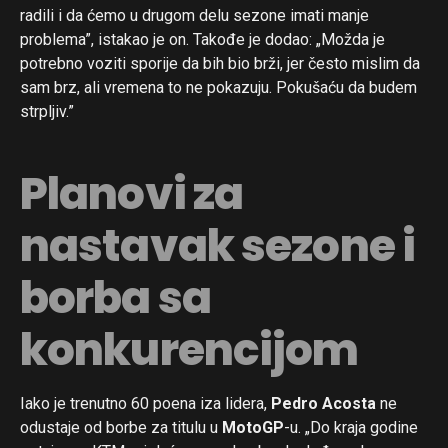
radili i da ćemo u drugom delu sezone imati manje
problema”, istakao je on. Takođe je dodao: „Možda je
potrebno voziti sporije da bih bio brži, jer često mislim da
sam brz, ali vremena to ne pokazuju. Pokušaću da budem
strpljiv.”
Planovi za
nastavak sezone i
borba sa
konkurencijom
Iako je trenutno 60 poena iza lidera,
Pedro Acosta
ne
odustaje od borbe za titulu u
MotoGP
-u. „Do kraja godine