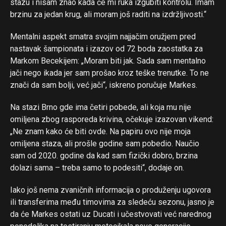
stazu i nisam znao kada će mi ruka izgubiti kontrolu. Imam
brzinu za jedan krug, ali moram još raditi na izdržljivosti.“
Mentalni aspekt smatra svojim najjačim oružjem pred
nastavak šampionata i izazov od 72 boda zaostatka za
Markom Becekijem: „Moram biti jak. Sada sam mentalno
jači nego ikada jer sam prošao kroz teške trenutke. To ne
znači da sam bolji, već jači“, iskreno poručuje Markes.
Na stazi Brno gde ima četiri pobede, ali koja mu nije
omiljena zbog rasporeda krivina, očekuje izazovan vikend:
„Ne znam kako će biti ovde. Na papiru ovo nije moja
omiljena staza, ali prošle godine sam pobedio. Naučio
sam od 2020. godine da kad sam fizički dobro, brzina
dolazi sama – treba samo to podesiti“, dodaje on.
Iako još nema zvaničnih informacija o produženju ugovora
ili transferima među timovima za sledeću sezonu, jasno je
da će Markes ostati uz Ducati i učestvovati već narednog