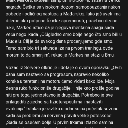
Mark Markes, aktuelni šampion MotoGP-a, stiže na Veliku
nagradu Češke sa visokom dozom samopouzdanja nakon
pobede i odličnog nastupa u Mađarskoj. Iako još uvek ima
dileme oko potpune fizičke spremnosti, posebno desne
ruke, Markes ističe da je njegova mentalna snaga sada
veća nego ikada. „Očigledno smo bolje nego što smo bili u
Muđelu. Cilj je da svakog dana procenjujemo gde smo.
Tamo sam bio tri sekunde iza na prvom treningu, ovde
moram to da smanjim“, rekao je Markes na stazi u Brnu.
Vozač iz Servere otkrio je i detalje o svom oporavku: „Ovih
dana sam nastavio sa progresom, napravio nekoliko
koraka u teretani; na motoru ćemo videti kako ide. Moja
desna ruka funkcioniše drugačije – nije kao prošle godine
niti pre toga; jednostavno je drugačija. Potrebno je sve
prilagoditi zajedno sa fizioterapeutima i nastaviti
evoluciju.“ Istakao je razliku u odnosu na početak sezone
kada su problemi sa nervima pravili velike poteškoće:
„Sada se osećam bolje. U prvim trkama izlazio sam na