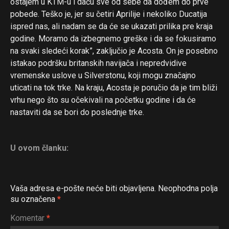
ostajem u KTM-u i daću sve od sebe da dođem do prve
pobede. Teško je, jer su četiri Aprilije i nekoliko Ducatija
ispred nas, ali nadam se da će se ukazati prilika pre kraja
godine. Moramo da izbegnemo greške i da se fokusiramo
na svaki sledeći korak”, zaključio je Acosta. On je posebno
istakao podršku britanskih navijača i nepredvidive
vremenske uslove u Silverstonu, koji mogu značajno
uticati na tok trke. Na kraju, Acosta je poručio da je tim bliži
vrhu nego što su očekivali na početku godine i da će
nastaviti da se bori do poslednje trke.
U ovom članku:
Vaša adresa e-pošte neće biti objavljena.
Neophodna polja
su označena
*
Komentar
*