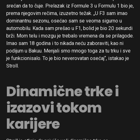
srećan da to čuje. Prelazak iz Formule 3 u Formulu 1 bio je,
prema njegovim rečima, izuzetno težak. „U F3 sam imao
dominantnu sezonu, osećao sam se veoma sigurno u
automobilu. Kada sam prešao u F1, bolid je bio 20 sekundi
brži. Mom telu i mozgu je trebalo vremena da se prilagode.
Imao sam 18 godina i to nikada neću zaboraviti, kao ni
podijum u Bakuu. Menjali smo mnogo toga za tu trku i sve
je funkcionisalo. To je bio neverovatan osećaj“, istakao je
Stroll.
Dinamične trke i
izazovi tokom
karijere