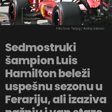
Foto Izvor: Tanjug / Andrej Isakovic
Sedmostruki
šampion Luis
Hamilton beleži
uspešnu sezonu u
Ferariju, ali izaziva