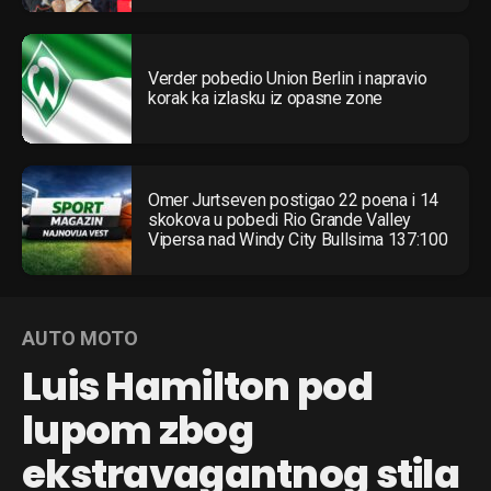
Verder pobedio Union Berlin i napravio
korak ka izlasku iz opasne zone
Omer Jurtseven postigao 22 poena i 14
skokova u pobedi Rio Grande Valley
Vipersa nad Windy City Bullsima 137:100
AUTO MOTO
Luis Hamilton pod
lupom zbog
ekstravagantnog stila