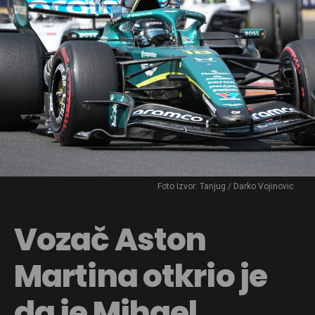
Foto Izvor: Tanjug / Darko Vojinovic
Vozač Aston
Martina otkrio je
da je Mihael