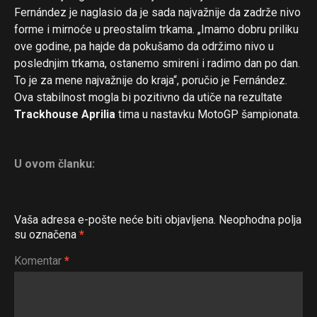
Fernández je naglasio da je sada najvažnije da zadrže nivo
forme i mirnoće u preostalim trkama. „Imamo dobru priliku
ove godine, pa hajde da pokušamo da održimo nivo u
poslednjim trkama, ostanemo smireni i radimo dan po dan.
To je za mene najvažnije do kraja“, poručio je Fernández.
Ova stabilnost mogla bi pozitivno da utiče na rezultate
Trackhouse Aprilia
tima u nastavku MotoGP šampionata.
U ovom članku:
Vaša adresa e-pošte neće biti objavljena.
Neophodna polja
su označena
*
Komentar
*
Flipboard
Reddit
Pinterest