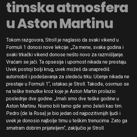
timska atmosfera
u Aston Martinu
Tokom razgovora, Stroll je naglasio da svaki vikend u
Formuli 1 donosi nove lekcije. „Za mene, svaka godina i
svaki trkački vikend donose nešto novo za razmišljanje.
Vraćam se jači. Ta opsesija i upornost nikada ne prestaju.
Uvek postoji bolji krug, uvek možeš da unaprediš
automobil i podešavanja za sledeću trku. Učenje nikada ne
prestaje u Formuli 1“, istakao je Stroll. Takođe, osvrnuo se
na teške trenutke kroz koje je Aston Martin prolazio
poslednje dve godine. „Imali smo dve teške godine u
Aston Martinu. Nismo bili tamo gde smo želeli kao tim.
Pedro (de la Rosa) je bio jedan od najpozitivnijih ljudi i
uvek je donosio najbolje timu u teškim trenucima. Zato ga
smatram dobrim prijateljem“, zaključio je Stroll.