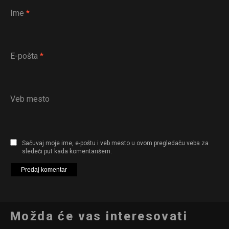
Ime
*
E-pošta
*
Veb mesto
Sačuvaj moje ime, e-poštu i veb mesto u ovom pregledaču veba za
sledeći put kada komentarišem.
Možda će vas interesovati