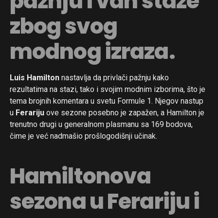
pažnju i van staze
zbog svog
modnog izraza.
Luis Hamilton
nastavlja da privlači pažnju kako
rezultatima na stazi, tako i svojim modnim izborima, što je
tema brojnih komentara u svetu Formule 1. Njegov nastup
u
Ferariju
ove sezone posebno je zapažen, a Hamilton je
trenutno drugi u generalnom plasmanu sa 169 bodova,
čime je već nadmašio prošlogodišnji učinak.
Hamiltonova
sezona u Ferariju i