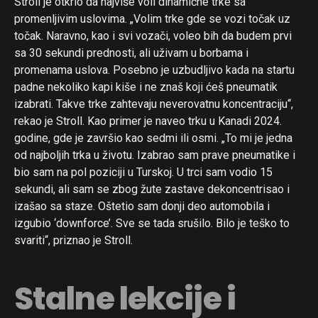
Stroll je otkrio da najviše voli dinamične trke sa
promenljivim uslovima. „Volim trke gde se vozi točak uz
točak. Naravno, kao i svi vozači, voleo bih da budem prvi
sa 30 sekundi prednosti, ali uživam u borbama i
promenama uslova. Posebno je uzbudljivo kada na startu
padne nekoliko kapi kiše i ne znaš koji ćeš pneumatik
izabrati. Takve trke zahtevaju neverovatnu koncentraciju“,
rekao je Stroll. Kao primer je naveo trku u Kanadi 2024.
godine, gde je završio kao sedmi ili osmi. „To mi je jedna
od najboljih trka u životu. Izabrao sam prave pneumatike i
bio sam na pol poziciji u Turskoj. U trci sam vodio 15
sekundi, ali sam se zbog žute zastave dekoncentrisao i
izašao sa staze. Oštetio sam donji deo automobila i
izgubio ‘downforce’. Sve se tada srušilo. Bilo je teško to
svariti“, priznao je Stroll.
Stalne lekcije i