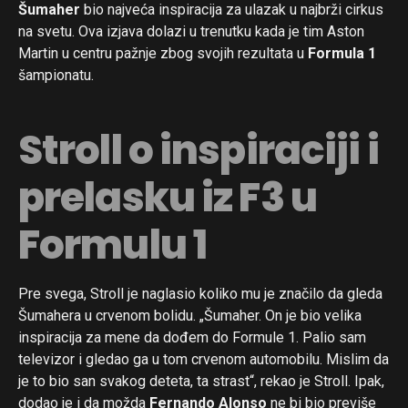
Šumaher
bio najveća inspiracija za ulazak u najbrži cirkus
na svetu. Ova izjava dolazi u trenutku kada je tim Aston
Martin u centru pažnje zbog svojih rezultata u
Formula 1
šampionatu.
Stroll o inspiraciji i
prelasku iz F3 u
Formulu 1
Pre svega, Stroll je naglasio koliko mu je značilo da gleda
Šumahera u crvenom bolidu. „Šumaher. On je bio velika
inspiracija za mene da dođem do Formule 1. Palio sam
televizor i gledao ga u tom crvenom automobilu. Mislim da
je to bio san svakog deteta, ta strast“, rekao je Stroll. Ipak,
dodao je i da možda
Fernando Alonso
ne bi bio previše