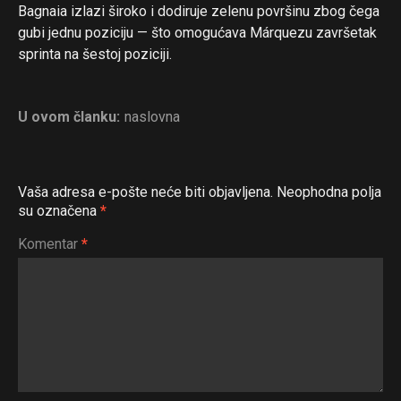
Bagnaia izlazi široko i dodiruje zelenu površinu zbog čega
gubi jednu poziciju — što omogućava Márquezu završetak
Flipboard
sprinta na šestoj poziciji.
Reddit
Pinterest
U ovom članku:
naslovna
Whatsapp
Email
Vaša adresa e-pošte neće biti objavljena.
Neophodna polja
su označena
*
Komentar
*