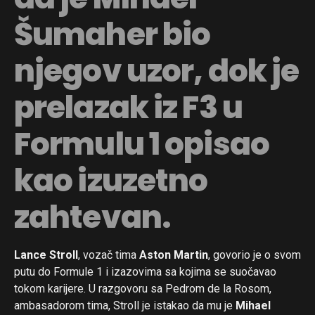
Šumaher bio
njegov uzor, dok je
prelazak iz F3 u
Formulu 1 opisao
kao izuzetno
zahtevan.
Lance Stroll
, vozač tima
Aston Martin
, govorio je o svom
putu do Formule 1 i izazovima sa kojima se suočavao
tokom karijere. U razgovoru sa Pedrom de la Rosom,
ambasadorom tima, Stroll je istakao da mu je
Mihael