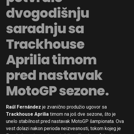
dvogodišnju
saradnju sa
Trackhouse
Aprilia timom
pred nastavak
MotoGP sezone.
Raúl Fernández
je zvanično produžio ugovor sa
Trackhouse Aprilia
timom na još dve sezone, što je
unelo stabilnost pred nastavak MotoGP šampionata. Ova
vest dolazi nakon perioda neizvesnosti, tokom kojeg je