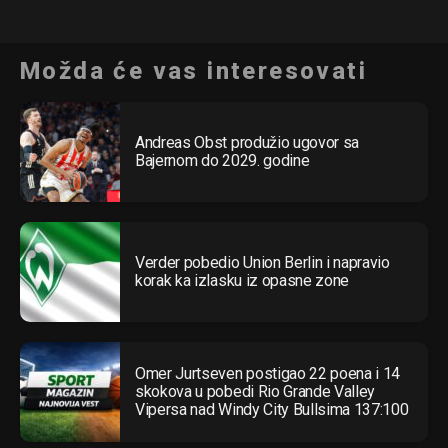
Možda će vas interesovati
Andreas Obst produžio ugovor sa
Bajernom do 2029. godine
Verder pobedio Union Berlin i napravio
korak ka izlasku iz opasne zone
Omer Jurtseven postigao 22 poena i 14
skokova u pobedi Rio Grande Valley
Vipersa nad Windy City Bullsima 137:100