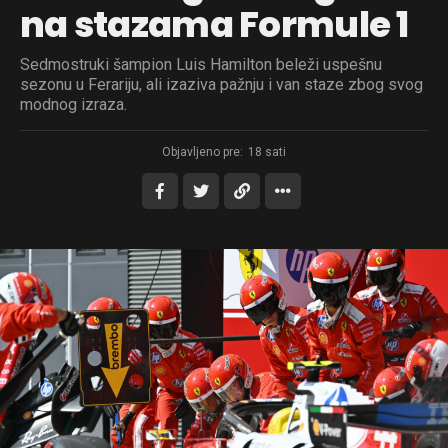
na stazama Formule 1
Sedmostruki šampion Luis Hamilton beleži uspešnu
sezonu u Ferariju, ali izaziva pažnju i van staze zbog svog
modnog izraza.
Objavljeno pre:
18 sati