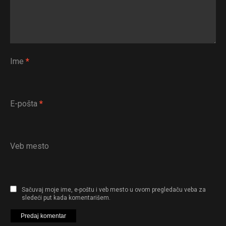
Whatsapp
Email
Ime
*
E-pošta
*
Veb mesto
Sačuvaj moje ime, e-poštu i veb mesto u ovom pregledaču veba za
sledeći put kada komentarišem.