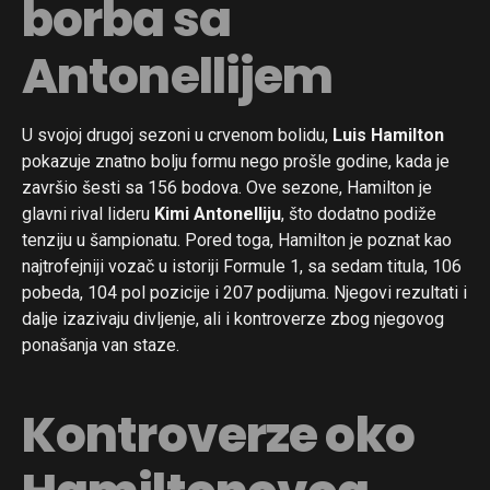
borba sa
Antonellijem
U svojoj drugoj sezoni u crvenom bolidu,
Luis Hamilton
pokazuje znatno bolju formu nego prošle godine, kada je
završio šesti sa 156 bodova. Ove sezone, Hamilton je
glavni rival lideru
Kimi Antonelliju
, što dodatno podiže
tenziju u šampionatu. Pored toga, Hamilton je poznat kao
najtrofejniji vozač u istoriji Formule 1, sa sedam titula, 106
pobeda, 104 pol pozicije i 207 podijuma. Njegovi rezultati i
dalje izazivaju divljenje, ali i kontroverze zbog njegovog
ponašanja van staze.
Kontroverze oko