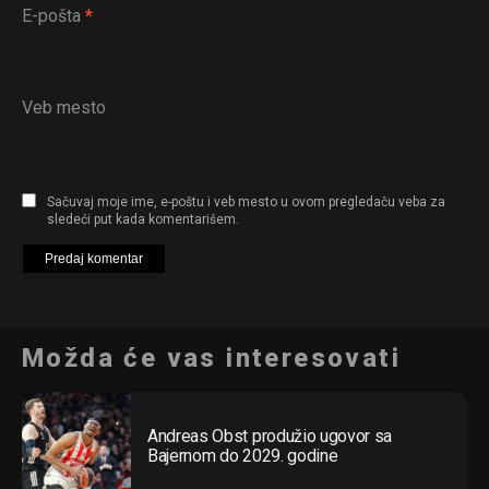
E-pošta
*
Veb mesto
Sačuvaj moje ime, e-poštu i veb mesto u ovom pregledaču veba za
sledeći put kada komentarišem.
Možda će vas interesovati
Andreas Obst produžio ugovor sa
Bajernom do 2029. godine