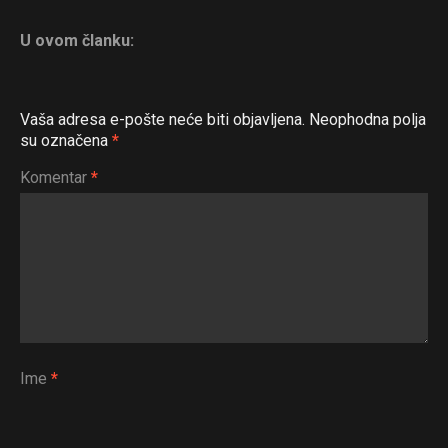
U ovom članku:
Vaša adresa e-pošte neće biti objavljena.
Neophodna polja
su označena
*
Komentar
*
Ime
*