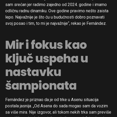
sam srećan jer radimo zajedno od 2024. godine i imamo
odličnu radnu dinamiku. Ove godine pravimo nešto zaista
lepo. Najvažnije je što ću u budućnosti dobro poznavati
svoj posao i tim, to mi je najvažnije“, rekao je Fernández.
Mir i fokus kao
ključ uspeha u
nastavku
šampionata
Fernández je priznao da je od trke u Asenu situacija
postala jasnija. „Od Asena do sada mogao sam da vozim
sa više mira. Nije izgovor, ali tokom nekih trka sam previše