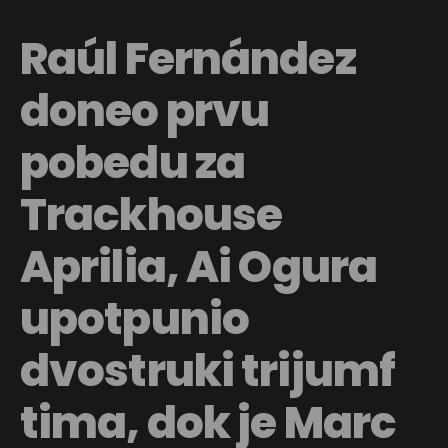
Raúl Fernández
doneo prvu
pobedu za
Trackhouse
Aprilia, Ai Ogura
upotpunio
dvostruki trijumf
tima, dok je Marc