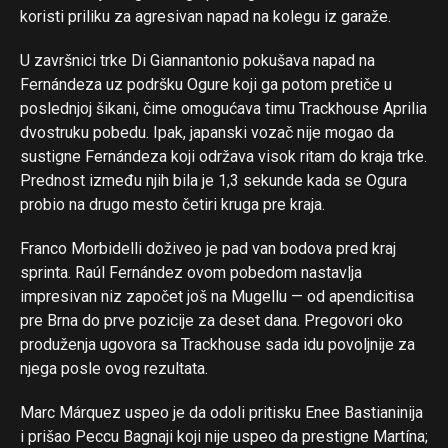
koristi priliku za agresivan napad na kolegu iz garaže.
U završnici trke Di Giannantonio pokušava napad na
Fernándeza uz podršku Ogure koji ga potom pretiče u
poslednjoj šikani, čime omogućava timu Trackhouse Aprilia
dvostruku pobedu. Ipak, japanski vozač nije mogao da
sustigne Fernándeza koji održava visok ritam do kraja trke.
Prednost između njih bila je 1,3 sekunde kada se Ogura
probio na drugo mesto četiri kruga pre kraja.
Franco Morbidelli doživeo je pad van bodova pred kraj
sprinta. Raúl Fernández ovom pobedom nastavlja
impresivan niz započet još na Mugellu — od apendicitisa
pre Brna do prve pozicije za deset dana. Pregovori oko
produženja ugovora sa Trackhouse sada idu povoljnije za
njega posle ovog rezultata.
Marc Márquez uspeo je da odoli pritisku Enee Bastianinija
i prišao Peccu Bagnaji koji nije uspeo da prestigne Martína;