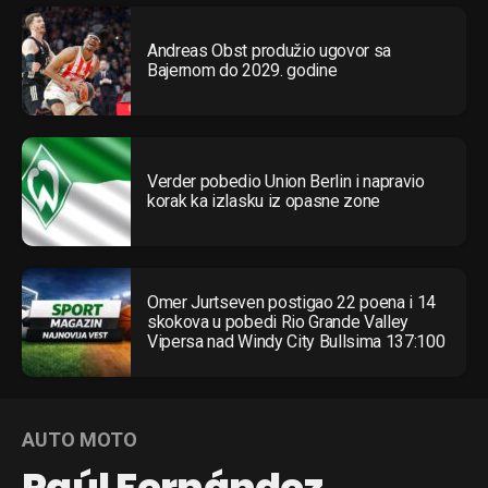
Andreas Obst produžio ugovor sa
Bajernom do 2029. godine
Verder pobedio Union Berlin i napravio
korak ka izlasku iz opasne zone
Omer Jurtseven postigao 22 poena i 14
skokova u pobedi Rio Grande Valley
Vipersa nad Windy City Bullsima 137:100
AUTO MOTO
Raúl Fernández