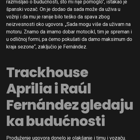
razmišljao o budućnosti, što mi nije pomoglo“, istakao je
španski vozač. On je dodao da sada može da uživa u
vožnji i da mu je ranije bilo teško da spava zbog
neizvesnosti oko ugovora. „Sada mogu više da uživam na
motoru. Znamo da imamo dobar motocikl, tim je spreman i
u odličnoj formi, pa ćemo pokušati da damo maksimum do
kraja sezone“, zaključio je Fernández.
Trackhouse
Aprilia i Raúl
Fernández gledaju
ka budućnosti
Produženje ugovora donelo je olakšanje i timu i vozaču.