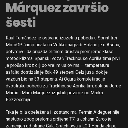
Márquez završio
šesti
Raúl Fernández je ostvario izuzetnu pobedu u Sprint trci
MotoGP šampionata na Velikoj nagradi Holandije u Asenu,
potvrdivši da pripada elitnom društvu premijerne klase
motociklizma. Španski vozač Trackhouse Aprilia tima prvi
je prošao kroz cilj po vrelim uslovima — temperatura
asfalta dostizala je čak 49 stepeni Celzijusa, dok je
vazduh bio na 33 stepena. Ai Ogura kompletirao je
dvostruku pobedu za Trackhouse Aprilia tim, dok su Jorge
Martín i Marc Márquez izgubili pozicije od Marka
Bezzecchija.
Trka je bila obeležena i izostancima: Fermín Aldeguer nije
nastupio zbog preloma pršljena T7, a Johann Zarco je
zamenjen od strane Cala Crutchlowa u LCR Honda ekipi.