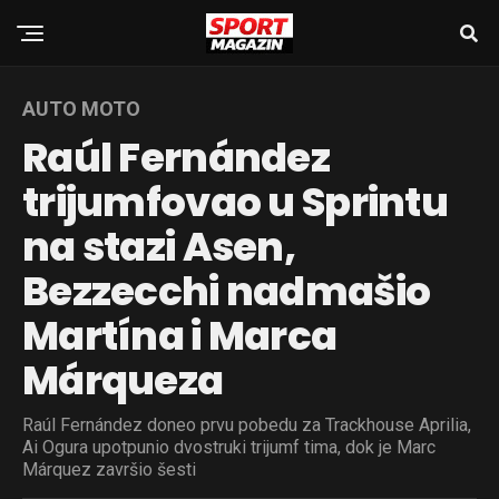
AUTO MOTO
Raúl Fernández
trijumfovao u Sprintu
na stazi Asen,
Bezzecchi nadmašio
Martína i Marca
Márqueza
Raúl Fernández doneo prvu pobedu za Trackhouse Aprilia,
Ai Ogura upotpunio dvostruki trijumf tima, dok je Marc
Márquez završio šesti