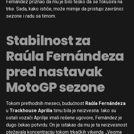
Fernández priznao da mu je bilo teško da se fokusira na
trke. Sada, kako ističe, može mirnije da pristupi završnici
sezone i radu sa timom.
Stabilnost za
Raúla Fernándeza
pred nastavak
MotoGP sezone
Tokom prethodnih meseci, budućnost
Raúla Fernándeza
u
Trackhouse Aprilia
timu bila je neizvesna. Iako su
ostali vozači Aprilije imali rešene ugovore, Fernández je
dugo čekao potvrdu. On je istakao da mu je ta neizvesnost
otežavala koncentraciju tokom trkačkih vikenda. „Veoma