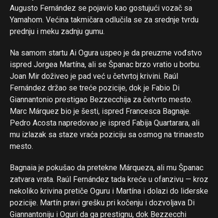
Augusto Fernández se pojavio kao gostujući vozač sa
Yamahom. Većina takmičara odlučila se za srednje tvrdu
prednju i meku zadnju gumu.
Na samom startu Ai Ogura uspeo je da preuzme vođstvo
ispred Jorgea Martína, ali se Španac brzo vratio u borbu.
Joan Mir doživeo je pad već u četvrtoj krivini. Raúl
Fernández držao se treće pozicije, dok je Fabio Di
Giannantonio prestigao Bezzecchija za četvrto mesto.
Marc Márquez bio je šesti, ispred Francesca Bagnaje.
Pedro Acosta napredovao je ispred Fabija Quartarara, ali
mu izlazak sa staze vraća poziciju sa osmog na trinaesto
mesto.
Bagnaia je pokušao da pretekne Márqueza, ali mu Španac
zatvara vrata. Raúl Fernández tada kreće u ofanzivu — kroz
nekoliko krivina pretiče Oguru i Martína i dolazi do liderske
pozicije. Martín pravi grešku pri kočenju i dozvoljava Di
Giannantoniju i Oguri da ga prestignu, dok Bezzecchi