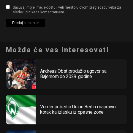
Sačuvaj moje ime, e-poštu i veb mesto u ovom pregledaču veba za
sledeći put kada komentarišem.
Možda će vas interesovati
Andreas Obst produžio ugovor sa
Bajernom do 2029. godine
Verder pobedio Union Berlin i napravio
korak ka izlasku iz opasne zone