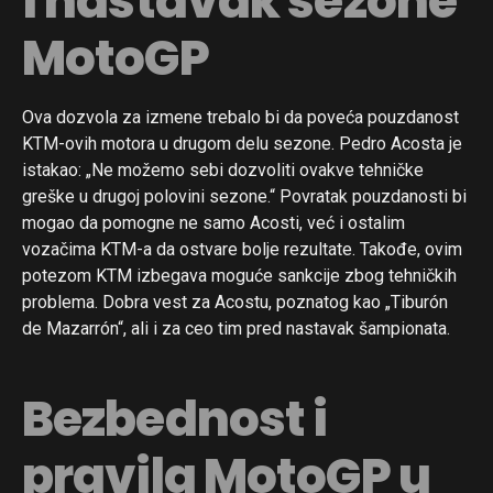
i nastavak sezone
MotoGP
Ova dozvola za izmene trebalo bi da poveća pouzdanost
KTM-ovih motora u drugom delu sezone. Pedro Acosta je
istakao: „Ne možemo sebi dozvoliti ovakve tehničke
greške u drugoj polovini sezone.“ Povratak pouzdanosti bi
mogao da pomogne ne samo Acosti, već i ostalim
vozačima KTM-a da ostvare bolje rezultate. Takođe, ovim
potezom KTM izbegava moguće sankcije zbog tehničkih
problema. Dobra vest za Acostu, poznatog kao „Tiburón
de Mazarrón“, ali i za ceo tim pred nastavak šampionata.
Bezbednost i
pravila MotoGP u