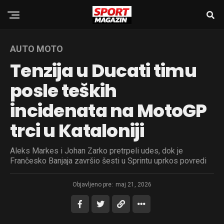
AUTO MOTO
Tenzija u Ducati timu
posle teških
incidenata na MotoGP
trci u Kataloniji
Aleks Markes i Johan Zarko pretrpeli udes, dok je
Frančesko Banjaja završio šesti u Sprintu uprkos povredi
Objavljeno pre:
maj 21, 2026