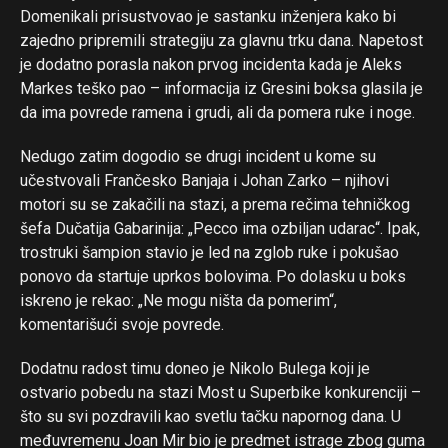
Domenikali prisustvovao je sastanku inženjera kako bi
zajedno pripremili strategiju za glavnu trku dana. Napetost
je dodatno porasla nakon prvog incidenta kada je Aleks
Markes teško pao – informacija iz Gresini boksa glasila je
da ima povrede ramena i grudi, ali da pomera ruke i noge.
Nedugo zatim dogodio se drugi incident u kome su
učestvovali Frančesko Banjaja i Johan Zarko – njihovi
motori su se zakačili na stazi, a prema rečima tehničkog
šefa Dučatija Gabarinija: „Pecco ima ozbiljan udarac“. Ipak,
trostruki šampion stavio je led na zglob ruke i pokušao
ponovo da startuje uprkos bolovima. Po dolasku u boks
iskreno je rekao: „Ne mogu ništa da pomerim“,
komentarišući svoje povrede.
Dodatnu radost timu doneo je Nikolo Bulega koji je
ostvario pobedu na stazi Most u Superbike konkurenciji –
što su svi pozdravili kao svetlu tačku napornog dana. U
međuvremenu Joan Mir bio je predmet istrage zbog guma