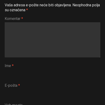
Vaša adresa e-pošte neće biti objavljena.
Neophodna polja
Email
su označena
*
Komentar
*
Ime
*
E-pošta
*