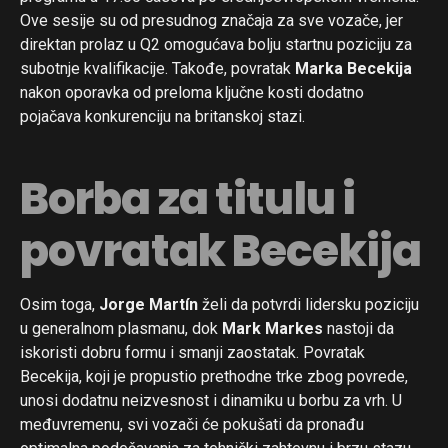
Ove sesije su od presudnog značaja za sve vozače, jer
direktan prolaz u Q2 omogućava bolju startnu poziciju za
subotnje kvalifikacije. Takođe, povratak
Marka Becekija
nakon oporavka od preloma ključne kosti dodatno
pojačava konkurenciju na britanskoj stazi.
Borba za titulu i
povratak Becekija
Osim toga,
Jorge Martín
želi da potvrdi lidersku poziciju
u generalnom plasmanu, dok
Mark Markes
nastoji da
iskoristi dobru formu i smanji zaostatak. Povratak
Becekija, koji je propustio prethodne trke zbog povrede,
unosi dodatnu neizvesnost i dinamiku u borbu za vrh. U
međuvremenu, svi vozači će pokušati da pronađu