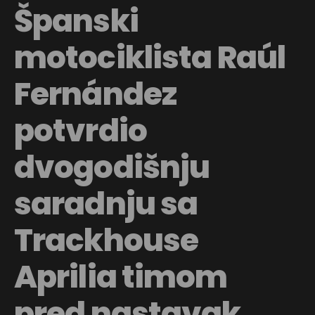
Španski
motociklista Raúl
Fernández
potvrdio
dvogodišnju
saradnju sa
Trackhouse
Aprilia timom
pred nastavak