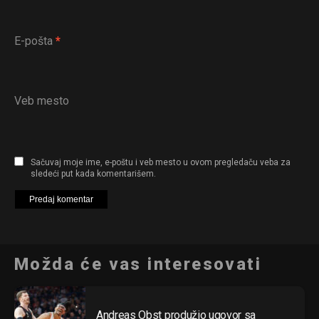
Pinterest
Whatsapp
E-pošta
*
Email
Veb mesto
Sačuvaj moje ime, e-poštu i veb mesto u ovom pregledaču veba za
sledeći put kada komentarišem.
Možda će vas interesovati
Andreas Obst produžio ugovor sa