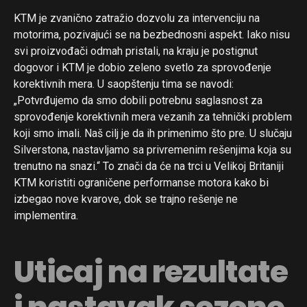
KTM je zvanično zatražio dozvolu za intervenciju na
motorima, pozivajući se na bezbednosni aspekt. Iako nisu
svi proizvođači odmah pristali, na kraju je postignut
dogovor i KTM je dobio zeleno svetlo za sprovođenje
korektivnih mera. U saopštenju tima se navodi:
„Potvrđujemo da smo dobili potrebnu saglasnost za
sprovođenje korektivnih mera vezanih za tehnički problem
koji smo imali. Naš cilj je da ih primenimo što pre. U slučaju
Silverstona, nastavljamo sa privremenim rešenjima koja su
trenutno na snazi.“ To znači da će na trci u Velikoj Britaniji
KTM koristiti ograničene performanse motora kako bi
izbegao nove kvarove, dok se trajno rešenje ne
implementira.
Uticaj na rezultate