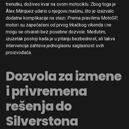
trenutku, doživeo kvar na svom motociklu. Zbog toga je
Álex Márquez udario u njegovu mašinu, što je izazvalo
dodatne komplikacije na stazi. Prema pravilima MotoGP,
motori su zapečaćeni od prvog trkačkog vikenda i ne
mogu se otvarati bez posebne dozvole. Međutim,
izuzetak postoji kada je u pitanju bezbednost, ali takva
intervencija zahteva jednoglasnu saglasnost svih
proizvođača.
Dozvola za izmene
i privremena
rešenja do
Silverstona