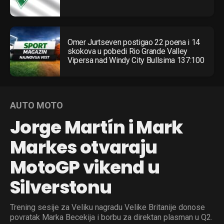
Omer Jurtseven postigao 22 poena i 14
skokova u pobedi Rio Grande Valley
Vipersa nad Windy City Bullsima 137:100
AUTO MOTO
Jorge Martín i Mark
Markes otvaraju
MotoGP vikend u
Silverstonu
Trening sesije za Veliku nagradu Velike Britanije donose
povratak Marka Becekija i borbu za direktan plasman u Q2.