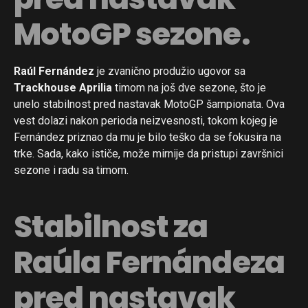
MotoGP sezone.
Raúl Fernández
je zvanično produžio ugovor sa
Trackhouse Aprilia
timom na još dve sezone, što je
unelo stabilnost pred nastavak MotoGP šampionata. Ova
vest dolazi nakon perioda neizvesnosti, tokom kojeg je
Fernández priznao da mu je bilo teško da se fokusira na
trke. Sada, kako ističe, može mirnije da pristupi završnici
sezone i radu sa timom.
Stabilnost za
Raúla Fernándeza
pred nastavak