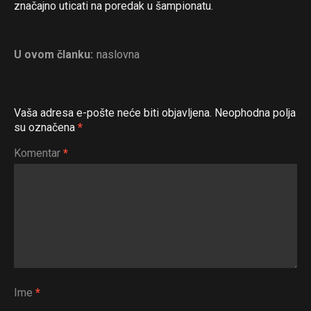
značajno uticati na poredak u šampionatu.
U ovom članku:
naslovna
Vaša adresa e-pošte neće biti objavljena.
Neophodna polja
su označena
*
Komentar
*
Flipboard
Ime
*
Reddit