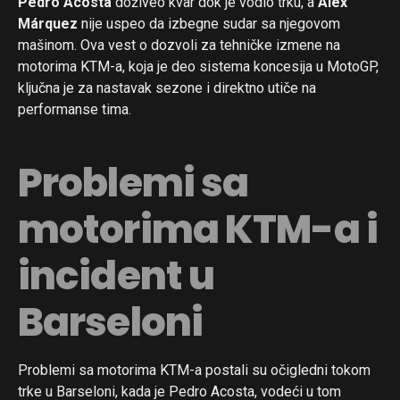
Pedro Acosta
doživeo kvar dok je vodio trku, a
Álex
Márquez
nije uspeo da izbegne sudar sa njegovom
mašinom. Ova vest o dozvoli za tehničke izmene na
motorima KTM-a, koja je deo sistema koncesija u MotoGP,
ključna je za nastavak sezone i direktno utiče na
performanse tima.
Problemi sa
motorima KTM-a i
incident u
Barseloni
Problemi sa motorima KTM-a postali su očigledni tokom
trke u Barseloni, kada je Pedro Acosta, vodeći u tom