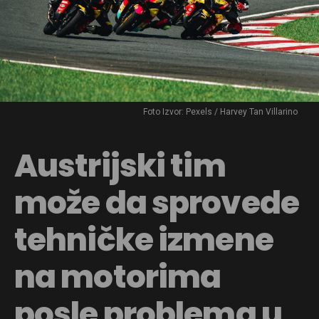
Foto Izvor: Pexels / Harvey Tan Villarino
Austrijski tim
može da sprovede
tehničke izmene
na motorima
posle problema u