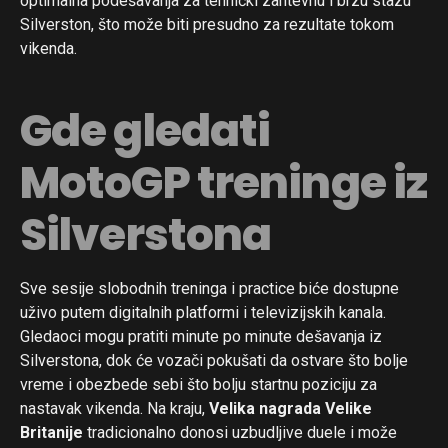
optimalna podešavanja za tehnički zahtevnu i brzu stazu
Silverston, što može biti presudno za rezultate tokom
vikenda.
Gde gledati
MotoGP treninge iz
Silverstona
Sve sesije slobodnih treninga i practice biće dostupne
uživo putem digitalnih platformi i televizijskih kanala.
Gledaoci mogu pratiti minute po minute dešavanja iz
Silverstona, dok će vozači pokušati da ostvare što bolje
vreme i obezbede sebi što bolju startnu poziciju za
nastavak vikenda. Na kraju,
Velika nagrada Velike
Britanije
tradicionalno donosi uzbudljive duele i može