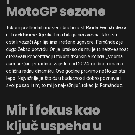
MotoGP sezone
Tokom prethodnih meseci, budućnost
Raúla Fernándeza
u
Trackhouse Aprilia
timu bila je neizvesna. Iako su
ostali vozači Aprilije imali rešene ugovore, Fernández je
dugo čekao potvrdu. On je istakao da mu je ta neizvesnost
otežavala koncentraciju tokom trkačkih vikenda. „Veoma
sam srećan jer radimo zajedno od 2024. godine i imamo
odličnu radnu dinamiku. Ove godine pravimo nešto zaista
lepo. Najvažnije je što ću u budućnosti dobro poznavati
svoj posao i tim, to mi je najvažnije“, rekao je Fernández.
Mir i fokus kao
ključ uspeha u