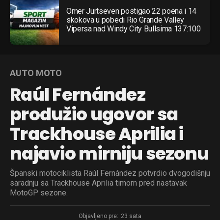
Omer Jurtseven postigao 22 poena i 14
skokova u pobedi Rio Grande Valley
Vipersa nad Windy City Bullsima 137:100
AUTO MOTO
Raúl Fernández
produžio ugovor sa
Trackhouse Aprilia i
najavio mirniju sezonu
Španski motociklista Raúl Fernández potvrdio dvogodišnju
saradnju sa Trackhouse Aprilia timom pred nastavak
MotoGP sezone.
Objavljeno pre:
23 sata