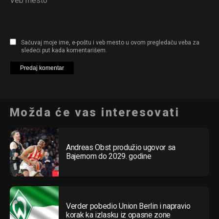
Veb mesto
Sačuvaj moje ime, e-poštu i veb mesto u ovom pregledaču veba za
sledeći put kada komentarišem.
Možda će vas interesovati
Andreas Obst produžio ugovor sa
Bajernom do 2029. godine
Verder pobedio Union Berlin i napravio
korak ka izlasku iz opasne zone