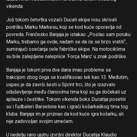
vikenda.
Još tokom četvrtka vozači Ducati ekipe nisu skrivali
podršku Marku Markesu, koji se kod kuće oporavlja od
povreda. Frančesko Banjaja je istakao: „Poslao sam poruku
Marku, trebamo ga ovde, nadam se da će se brzo vratiti“,
sumirajući osećanja cele fabričke ekipe. Na motociklima
su bile zalepljene nalepnice ‘Força Marc’ u znak podrške.
Banjaja je tokom prva dva dana imao probleme sa
trakcijom zbog čega se kvalifikovao tek kao 13. Međutim,
uspeo je da završi šesti u Sprint trci, što je izazvalo
oduševljenje među članovima tima koji su ga dočekali uz
aplauze i čestitke. Tokom vikenda boks Ducatija posetili
su i fudbaleri Barselone kao i igrači košarkaškog tima tog
kluba. Banjaja im je priznao da kod kuće igra košarku, ali
nije zadovoljan svojim umećem.
U nedelju rano ujutru izvršni direktor Ducatija Klaudio