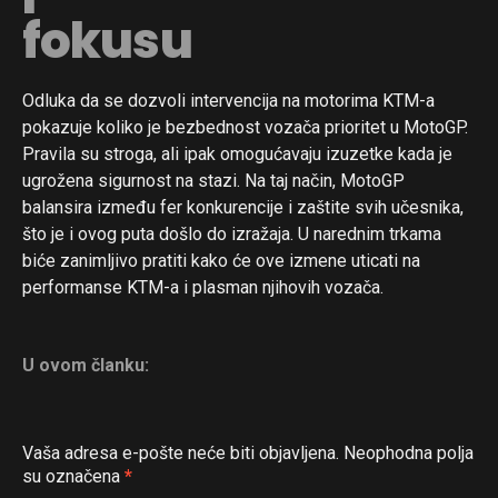
fokusu
Odluka da se dozvoli intervencija na motorima KTM-a
pokazuje koliko je bezbednost vozača prioritet u MotoGP.
Pravila su stroga, ali ipak omogućavaju izuzetke kada je
ugrožena sigurnost na stazi. Na taj način, MotoGP
balansira između fer konkurencije i zaštite svih učesnika,
što je i ovog puta došlo do izražaja. U narednim trkama
biće zanimljivo pratiti kako će ove izmene uticati na
performanse KTM-a i plasman njihovih vozača.
U ovom članku:
Vaša adresa e-pošte neće biti objavljena.
Neophodna polja
su označena
*