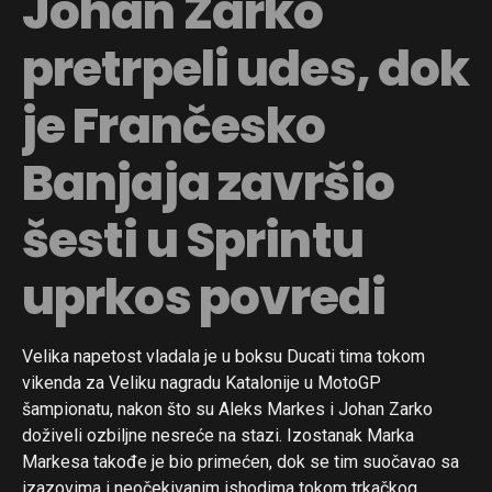
Johan Zarko
pretrpeli udes, dok
je Frančesko
Banjaja završio
šesti u Sprintu
uprkos povredi
Velika napetost vladala je u boksu Ducati tima tokom
vikenda za Veliku nagradu Katalonije u MotoGP
šampionatu, nakon što su Aleks Markes i Johan Zarko
doživeli ozbiljne nesreće na stazi. Izostanak Marka
Markesa takođe je bio primećen, dok se tim suočavao sa
izazovima i neočekivanim ishodima tokom trkačkog