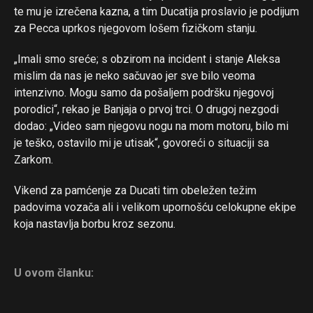
te mu je izrečena kazna, a tim Ducatija proslavio je podijum
za Pecca uprkos njegovom lošem fizičkom stanju.
„Imali smo sreće; s obzirom na incident i stanje Aleksa
mislim da nas je neko sačuvao jer sve bilo veoma
intenzivno. Mogu samo da pošaljem podršku njegovoj
porodici“, rekao je Banjaja o prvoj trci. O drugoj nezgodi
dodao: „Video sam njegovu nogu na mom motoru, bilo mi
je teško, ostavilo mi je utisak“, govoreći o situaciji sa
Zarkom.
Vikend za pamćenje za Ducati tim obeležen težim
padovima vozača ali i velikom upornošću celokupne ekipe
koja nastavlja borbu kroz sezonu.
Flipboard
Reddit
U ovom članku:
Pinterest
Whatsapp