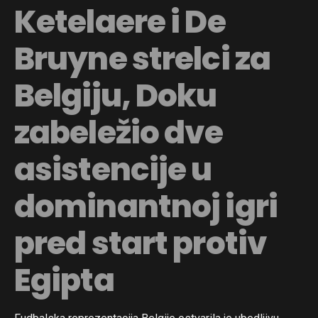
Ketelaere i De
Bruyne strelci za
Belgiju, Doku
zabeležio dve
asistencije u
dominantnoj igri
pred start protiv
Egipta