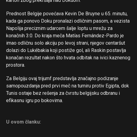
karton zbog prekršaja nad Dokuom.
Prednost Belgije povećava Kevin De Bruyne u 65. minutu,
Flipboard
kada ga ponovo Doku pronalazi odličnim pasom, a vezista
Reddit
Napolija preciznim udarcem šalje loptu u mrežu za
konačnih 3:0. Do kraja meča Matías Fernández-Pardo je
Pinterest
imao odličnu solo akciju po levoj strani, njegov centaršut
Whatsapp
dolazi do Lukébakia koji postiže gol, ali Raskin postavlja
Email
konačan rezultat nakon što hvata odbitak na ivici kaznenog
prostora.
Za Belgiju ovaj trijumf predstavlja značajno podizanje
samopouzdanja pred prvi meč na turniru protiv Egipta, dok
Tunis ostaje bez rešenja za čvrstu belgijsku odbranu i
efikasnu igru po bokovima.
U ovom članku: