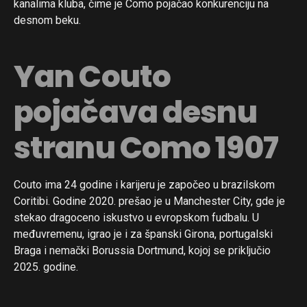
kanalima kluba, čime je Como pojačao konkurenciju na
desnom beku.
Yan Couto
pojačava desnu
stranu Como 1907
Couto ima 24 godine i karijeru je započeo u brazilskom
Coritibi. Godine 2020. prešao je u Manchester City, gde je
stekao dragoceno iskustvo u evropskom fudbalu. U
međuvremenu, igrao je i za španski Girona, portugalski
Braga i nemački Borussia Dortmund, kojoj se priključio
2025. godine.