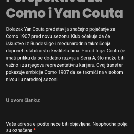
Como i Yan Couta
Pinterest
Whatsapp
Email
Dolazak Yan Couta predstavlja značajno pojačanje za
Como 1907 pred novu sezonu. Klub očekuje da će
iskustvo iz Bundeslige i međunarodnih takmičenja
doprineti stabilnosti i kvalitetu tima. Pored toga, Couto će
imati priliku da se dodatno razvija u Seriji A, što može biti
važno i za njegovu reprezentativnu karijeru. Ovaj transfer
pokazuje ambicije Como 1907 da se takmiči na visokom
nivou i u narednoj sezoni.
U ovom članku:
Vaša adresa e-pošte neće biti objavljena.
Neophodna polja
su označena
*