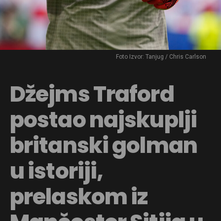
Foto Izvor: Tanjug / Chris Carlson
Džejms Traford
postao najskuplji
britanski golman
u istoriji,
prelaskom iz