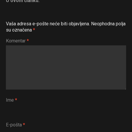
U ovom članku:
Vaša adresa e-pošte neće biti objavljena.
Neophodna polja
su označena
*
Komentar
*
Ime
*
E-pošta
*