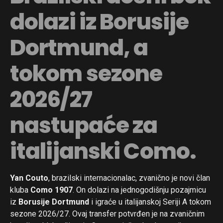
dolazi iz Borusije
Dortmund, a
tokom sezone
2026/27
nastupaće za
italijanski Como.
Yan Couto
, brazilski internacionalac, zvanično je novi član
kluba
Como 1907
. On dolazi na jednogodišnju pozajmicu
iz
Borusije Dortmund
i igraće u italijanskoj Seriji A tokom
sezone 2026/27. Ovaj transfer potvrđen je na zvaničnim