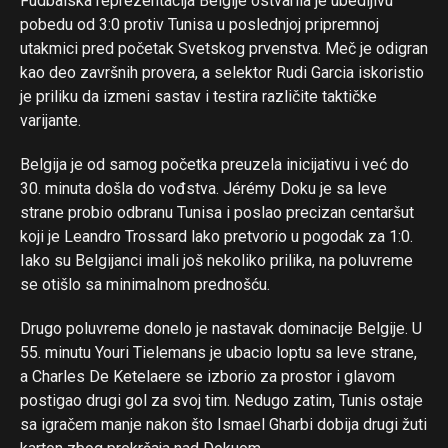
Fudbalska reprezentacija Belgije ostvarila je ubedljivu
pobedu od 3:0 protiv Tunisa u poslednjoj pripremnoj
utakmici pred početak Svetskog prvenstva. Meč je odigran
kao deo završnih provera, a selektor Rudi Garcia iskoristio
je priliku da izmeni sastav i testira različite taktičke
varijante.
Belgija je od samog početka preuzela inicijativu i već do
30. minuta došla do vođstva. Jérémy Doku je sa leve
strane probio odbranu Tunisa i poslao precizan centaršut
koji je Leandro Trossard lako pretvorio u pogodak za 1:0.
Iako su Belgijanci imali još nekoliko prilika, na poluvreme
se otišlo sa minimalnom prednošću.
Drugo poluvreme donelo je nastavak dominacije Belgije. U
55. minutu Youri Tielemans je ubacio loptu sa leve strane,
a Charles De Ketelaere se izborio za prostor i glavom
postigao drugi gol za svoj tim. Nedugo zatim, Tunis ostaje
sa igračem manje nakon što Ismael Gharbi dobija drugi žuti