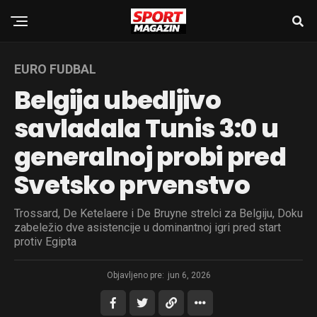
EURO FUDBAL
Belgija ubedljivo
savladala Tunis 3:0 u
generalnoj probi pred
Svetsko prvenstvo
Trossard, De Ketelaere i De Bruyne strelci za Belgiju, Doku
zabeležio dve asistencije u dominantnoj igri pred start
protiv Egipta
Objavljeno pre:
jun 6, 2026