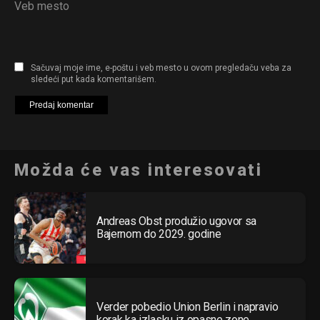
Veb mesto
Sačuvaj moje ime, e-poštu i veb mesto u ovom pregledaču veba za
sledeći put kada komentarišem.
Možda će vas interesovati
Andreas Obst produžio ugovor sa
Bajernom do 2029. godine
Verder pobedio Union Berlin i napravio
korak ka izlasku iz opasne zone