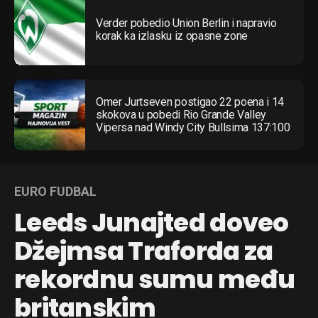
Verder pobedio Union Berlin i napravio
korak ka izlasku iz opasne zone
Omer Jurtseven postigao 22 poena i 14
skokova u pobedi Rio Grande Valley
Vipersa nad Windy City Bullsima 137:100
EURO FUDBAL
Leeds Junajted doveo
Džejmsa Traforda za
rekordnu sumu među
britanskim