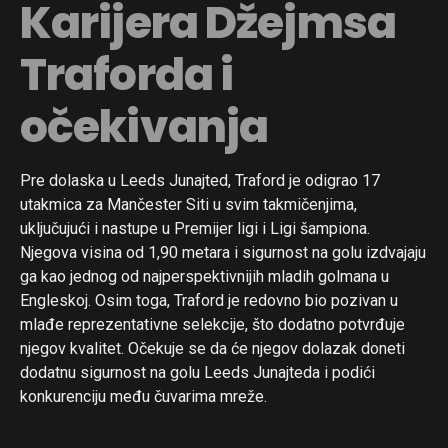
Karijera Džejmsa
Traforda i
očekivanja
Pre dolaska u Leeds Junajted, Traford je odigrao 17
utakmica za Mančester Siti u svim takmičenjima,
uključujući i nastupe u Premijer ligi i Ligi šampiona.
Njegova visina od 1,90 metara i sigurnost na golu izdvajaju
ga kao jednog od najperspektivnijih mladih golmana u
Engleskoj. Osim toga, Traford je redovno bio pozivan u
mlađe reprezentativne selekcije, što dodatno potvrđuje
njegov kvalitet. Očekuje se da će njegov dolazak doneti
dodatnu sigurnost na golu Leeds Junajteda i podići
konkurenciju među čuvarima mreže.