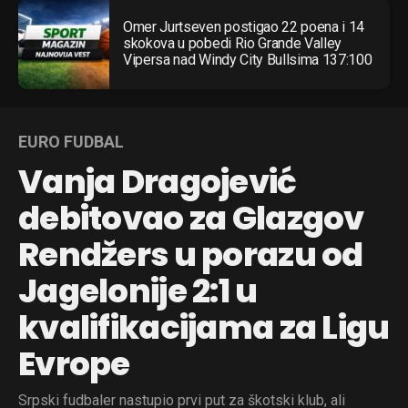
Omer Jurtseven postigao 22 poena i 14
skokova u pobedi Rio Grande Valley
Vipersa nad Windy City Bullsima 137:100
EURO FUDBAL
Vanja Dragojević
debitovao za Glazgov
Rendžers u porazu od
Jagelonije 2:1 u
kvalifikacijama za Ligu
Evrope
Srpski fudbaler nastupio prvi put za škotski klub, ali