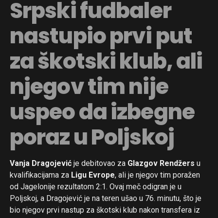
Srpski fudbaler
nastupio prvi put
za škotski klub, ali
njegov tim nije
uspeo da izbegne
poraz u Poljskoj
Vanja Dragojević
je debitovao za
Glazgov Rendžers
u
kvalifikacijama za
Ligu Evrope
, ali je njegov tim poražen
od Jagelonije rezultatom 2:1. Ovaj meč odigran je u
Poljskoj, a Dragojević je na teren ušao u 76. minutu, što je
bio njegov prvi nastup za škotski klub nakon transfera iz