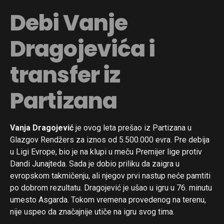
Debi Vanje
Dragojevića i
transfer iz
Partizana
Vanja Dragojević
je ovog leta prešao iz Partizana u
Glazgov Rendžers za iznos od 5.500.000 evra. Pre debija
u Ligi Evrope, bio je na klupi u meču Premijer lige protiv
Dandi Junajteda. Sada je dobio priliku da zaigra u
evropskom takmičenju, ali njegov prvi nastup neće pamtiti
po dobrom rezultatu. Dragojević je ušao u igru u 76. minutu
umesto Asgarda. Tokom vremena provedenog na terenu,
nije uspeo da značajnije utiče na igru svog tima.