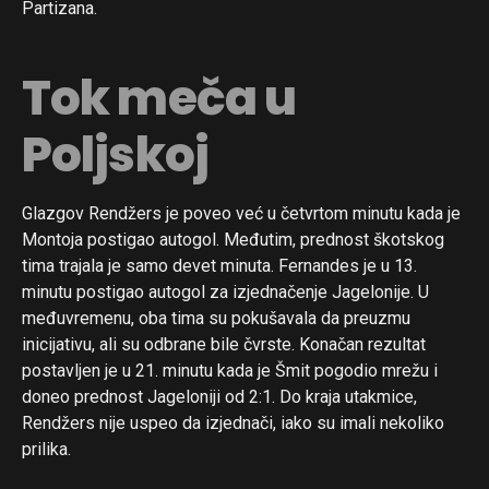
Partizana.
Tok meča u
Poljskoj
Glazgov Rendžers je poveo već u četvrtom minutu kada je
Montoja postigao autogol. Međutim, prednost škotskog
tima trajala je samo devet minuta. Fernandes je u 13.
minutu postigao autogol za izjednačenje Jagelonije. U
međuvremenu, oba tima su pokušavala da preuzmu
inicijativu, ali su odbrane bile čvrste. Konačan rezultat
postavljen je u 21. minutu kada je Šmit pogodio mrežu i
doneo prednost Jageloniji od 2:1. Do kraja utakmice,
Rendžers nije uspeo da izjednači, iako su imali nekoliko
prilika.