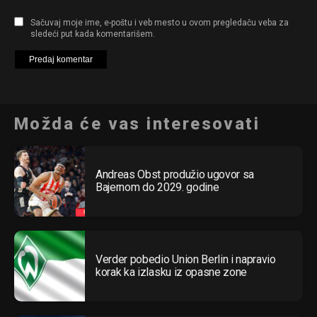
Sačuvaj moje ime, e-poštu i veb mesto u ovom pregledaču veba za
sledeći put kada komentarišem.
Možda će vas interesovati
Andreas Obst produžio ugovor sa
Bajernom do 2029. godine
Verder pobedio Union Berlin i napravio
korak ka izlasku iz opasne zone