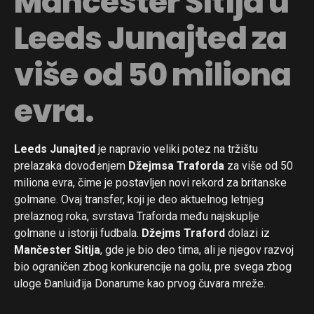
Mančester Sitija u
Leeds Junajted za
više od 50 miliona
evra.
Leeds Junajted
je napravio veliki potez na tržištu
prelazaka dovođenjem
Džejmsa Traforda
za više od 50
miliona evra, čime je postavljen novi rekord za britanske
golmane. Ovaj transfer, koji je deo aktuelnog letnjeg
prelaznog roka, svrstava Traforda među najskuplje
golmane u istoriji fudbala.
Džejms Traford
dolazi iz
Mančester Sitija
, gde je bio deo tima, ali je njegov razvoj
bio ograničen zbog konkurencije na golu, pre svega zbog
uloge Đanluiđija Donarume kao prvog čuvara mreže.