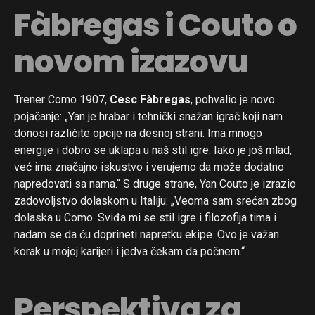
Fàbregas i Couto o
novom izazovu
Trener Como 1907,
Cesc Fàbregas
, pohvalio je novo
pojačanje: „Yan je hrabar i tehnički snažan igrač koji nam
donosi različite opcije na desnoj strani. Ima mnogo
energije i dobro se uklapa u naš stil igre. Iako je još mlad,
već ima značajno iskustvo i verujemo da može dodatno
napredovati sa nama.“ S druge strane, Yan Couto je izrazio
zadovoljstvo dolaskom u Italiju: „Veoma sam srećan zbog
dolaska u Como. Sviđa mi se stil igre i filozofija tima i
nadam se da ću doprineti napretku ekipe. Ovo je važan
korak u mojoj karijeri i jedva čekam da počnem.“
Flipboard
Perspektiva za
Reddit