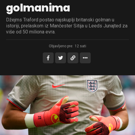
golmanima
Džejms Traford postao najskuplji britanski golman u
istoriji, prelaskom iz Mančester Sitija u Leeds Junajted za
više od 50 miliona evra.
Objavljeno pre:
12 sati