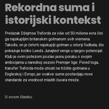
Rekordna suma i
istorijski kontekst
Prelazak Džejmsa Traforda za više od 50 miliona evra čini
ga najskupljim britanskim golmanom svih vremena.
Takođe, on je četvrti najskuplji golman u istoriji fudbala, što
pokazuje koliko Leeds Junajted veruje u njegov potencijal.
Klub je ovim potezom poslao jasnu poruku o svojim
ambicijama u narednoj sezoni Premijer lige. Pored toga,
transfer Traforda može uticati na tržište golmana u
Engleskoj i Evropi, jer ovakve sume postavljaju nove
standarde za vrednost mladih čuvara mreže.
U ovom članku: