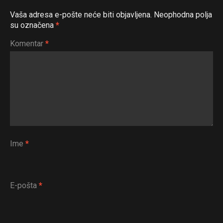
Vaša adresa e-pošte neće biti objavljena.
Neophodna polja
su označena
*
Komentar
*
Ime
*
E-pošta
*