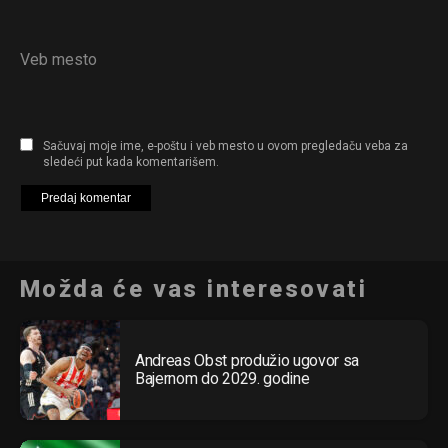
Veb mesto
Sačuvaj moje ime, e-poštu i veb mesto u ovom pregledaču veba za
sledeći put kada komentarišem.
Možda će vas interesovati
Andreas Obst produžio ugovor sa
Bajernom do 2029. godine