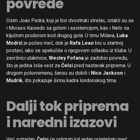
povrede
Osim Joao Pedra, koji je bio dvostruki strelac, istakli su se
i Moises Kaisedo sa golom i asistencijom, kao i Neto sa
ključnim prodorom kod drugog gola. U timu Milana,
Luka
Modrić
je počeo meč, dok je
Rafa Leao
bio u startnoj
postavi, iako se spekuliše o njegovom odlasku iz kluba. U
završnici utakmice,
Wesley Fofana
je zadobio povredu,
što je jedina loša vest za
Čelsi
pred nastavak priprema. U
drugom poluvremenu, šansu su dobili i
Nico Jackson
i
Mudrik
, što pokazuje širinu kadra londonskog tima.
Dalji tok priprema
i naredni izazovi
Već sutradan,
Čelsi
će odigrati još jedan prijateljski meč