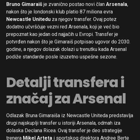
Bruno Gimaraiš
je zvanično postao novi član
Arsenala
,
nakon što je londonski klub platio 87 miliona evra
Newcastle Unitedu
za njegov transfer. Ovaj potez
dodatno učvršćuje vezni red Arsenala, koji je već bio
prepoznat kao jedan od najjačih u Evropi. Transfer je
potvrđen nakon što je Gimaraiš potpisao ugovor do 2030.
godine, a njegov dolazak dolazi u trenutku kada Arsenal
podiže standarde posle izuzetno uspešne sezone.
Detalji transfera i
značaj za Arsenal
Odlazak Bruna Gimaraiša iz Newcastle Uniteda predstavlja
drugi najskuplji transfer u istoriji Arsenala, odmah iza
dolaska Declana Ricea. Ovaj transfer je deo strategije
trenera
Mikel Arteta
i sportskog direktora Andree Berte