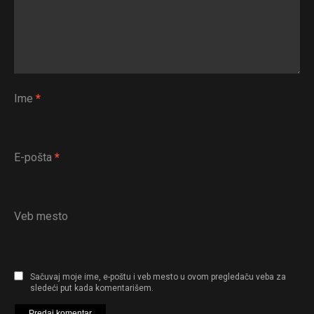
Ime
*
E-pošta
*
Veb mesto
Sačuvaj moje ime, e-poštu i veb mesto u ovom pregledaču veba za
Flipboard
sledeći put kada komentarišem.
Reddit