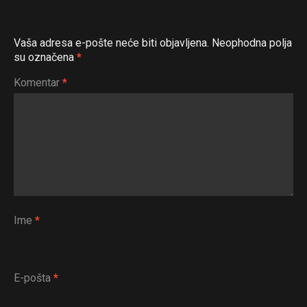
Vaša adresa e-pošte neće biti objavljena.
Neophodna polja
su označena
*
Komentar
*
Ime
*
E-pošta
*