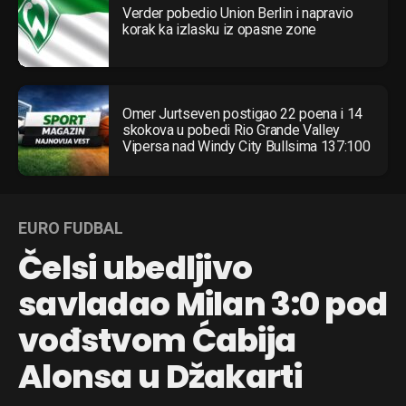
Verder pobedio Union Berlin i napravio
korak ka izlasku iz opasne zone
Omer Jurtseven postigao 22 poena i 14
skokova u pobedi Rio Grande Valley
Vipersa nad Windy City Bullsima 137:100
EURO FUDBAL
Čelsi ubedljivo
savladao Milan 3:0 pod
vođstvom Ćabija
Alonsa u Džakarti