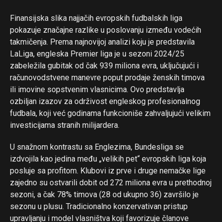
Finansijska slika najjačih evropskih fudbalskih liga
pokazuje značajne razlike u poslovanju između vodećih
takmičenja. Prema najnovijoj analizi koju je predstavila
LaLiga, engleska Premier liga je u sezoni 2024/25
zabeležila gubitak od čak 939 miliona evra, uključujući i
računovodstvene manevre poput prodaje ženskih timova
ili imovine sopstvenim vlasnicima. Ovo predstavlja
ozbiljan izazov za održivost engleskog profesionalnog
fudbala, koji već godinama funkcioniše zahvaljujući velikim
investicijama stranih milijardera.
U snažnom kontrastu sa Englezima, Bundesliga se
izdvojila kao jedina među „velikih pet“ evropskih liga koja
posluje sa profitom. Klubovi iz prve i druge nemačke lige
zajedno su ostvarili dobit od 272 miliona evra u prethodnoj
sezoni, a čak 78% timova (28 od ukupno 36) završilo je
sezonu u plusu. Tradicionalno konzervativan pristup
upravljanju i model vlasništva koji favorizuje članove