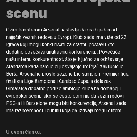
scenu
Ovim transferom Arsenal nastavlja da gradi jedan od
najjačih veznih redova u Evropi. Klub sada ima više od 22
igrača koji mogu konkurisati za startnu postavu, što
dodatno povećava unutrašnju konkurenciju. „Povećaće
našu internu konkurentnost, što je ključno za održavanje
standarda kada nam je cilj osvajanje trofeja“, zaključio je
Berta. Arsenal je prošle sezone bio šampion Premijer lige,
finalista Lige šampiona i Carabao Cupa, a dolazak
Gimaraiša dodatno podiže ambicije kluba na domaćoj i
evropskoj sceni. Iako se često pominje da vezni redovi
PSG-a ili Barselone mogu biti konkurencija, Arsenal sada
ima raznovrsnost i dubinu koja ga izdvaja među elitom.
U ovom članku: