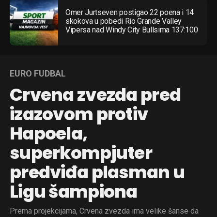
Omer Jurtseven postigao 22 poena i 14
skokova u pobedi Rio Grande Valley
Vipersa nad Windy City Bullsima 137:100
EURO FUDBAL
Crvena zvezda pred
izazovom protiv
Hapoela,
superkompjuter
predviđa plasman u
Ligu šampiona
Prema projekcijama, Crvena zvezda ima velike šanse da