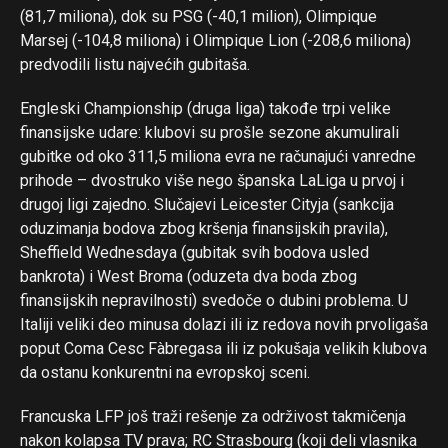
(81,7 miliona), dok su PSG (-40,1 milion), Olimpique
Marsej (-104,8 miliona) i Olimpique Lion (-208,6 miliona)
predvodili listu najvećih gubitaša.
Engleski Championship (druga liga) takođe trpi velike
finansijske udare: klubovi su prošle sezone akumulirali
gubitke od oko 311,5 miliona evra ne računajući vanredne
prihode – dvostruko više nego španska LaLiga u prvoj i
drugoj ligi zajedno. Slučajevi Leicester Cityja (sankcija
oduzimanja bodova zbog kršenja finansijskih pravila),
Sheffield Wednesdaya (gubitak svih bodova usled
bankrota) i West Broma (oduzeta dva boda zbog
finansijskih nepravilnosti) svedoče o dubini problema. U
Italiji veliki deo minusa dolazi ili iz redova novih prvoligaša
poput Coma Cesc Fàbregasa ili iz pokušaja velikih klubova
da ostanu konkurentni na evropskoj sceni.
Francuska LFP još traži rešenje za održivost takmičenja
nakon kolapsa TV prava; RC Strasbourg (koji deli vlasnika