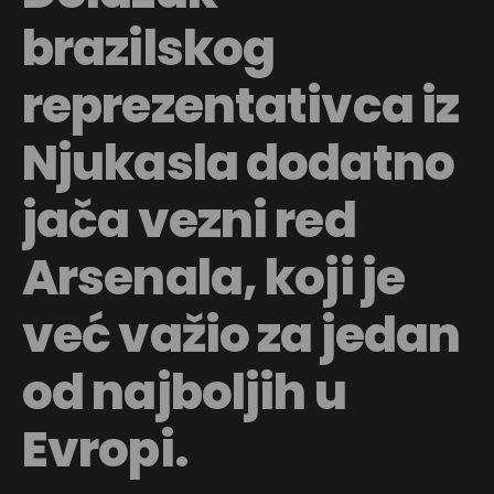
brazilskog
reprezentativca iz
Njukasla dodatno
jača vezni red
Arsenala, koji je
već važio za jedan
od najboljih u
Evropi.