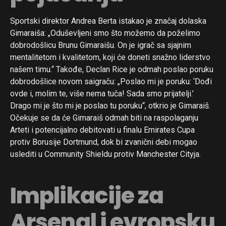
Sportski direktor Andrea Berta istakao je značaj dolaska
Gimaraiša: „Oduševljeni smo što možemo da poželimo
dobrodošlicu Brunu Gimaraišu. On je igrač sa sjajnim
mentalitetom i kvalitetom, koji će doneti snažno liderstvo
našem timu.“ Takođe, Declan Rice je odmah poslao poruku
dobrodošlice novom saigraču: „Poslao mi je poruku: ‘Dođi
ovde i, molim te, više nema tuča! Sada smo prijatelji.’
Drago mi je što mi je poslao tu poruku“, otkrio je Gimaraiš.
Očekuje se da će Gimaraiš odmah biti na raspolaganju
Arteti i potencijalno debitovati u finalu Emirates Cupa
protiv Borusije Dortmund, dok bi zvanični debi mogao
uslediti u Community Shieldu protiv Manchester Cityja.
Implikacije za
Arsenal i evropsku