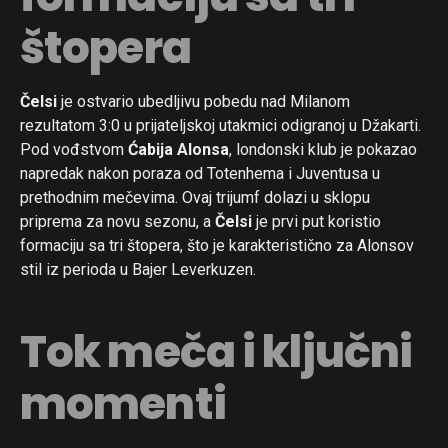
štopera
Čelsi
je ostvario ubedljivu pobedu nad Milanom
rezultatom 3:0 u prijateljskoj utakmici odigranoj u Džakarti.
Pod vođstvom
Ćabija Alonsa
, londonski klub je pokazao
napredak nakon poraza od Totenhema i Juventusa u
prethodnim mečevima. Ovaj trijumf dolazi u sklopu
priprema za novu sezonu, a
Čelsi
je prvi put koristio
formaciju sa tri štopera, što je karakteristično za Alonsov
stil iz perioda u Bajer Leverkuzen.
Tok meča i ključni
momenti