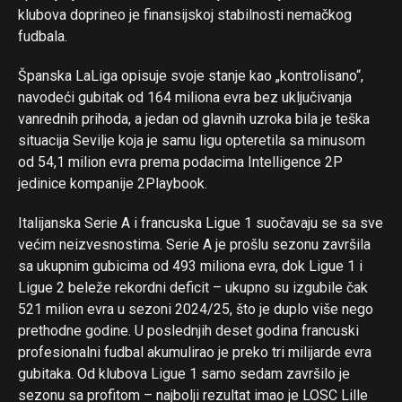
klubova doprineo je finansijskoj stabilnosti nemačkog
fudbala.
Španska LaLiga opisuje svoje stanje kao „kontrolisano“,
navodeći gubitak od 164 miliona evra bez uključivanja
vanrednih prihoda, a jedan od glavnih uzroka bila je teška
situacija Sevilje koja je samu ligu opteretila sa minusom
od 54,1 milion evra prema podacima Intelligence 2P
jedinice kompanije 2Playbook.
Italijanska Serie A i francuska Ligue 1 suočavaju se sa sve
većim neizvesnostima. Serie A je prošlu sezonu završila
sa ukupnim gubicima od 493 miliona evra, dok Ligue 1 i
Ligue 2 beleže rekordni deficit – ukupno su izgubile čak
521 milion evra u sezoni 2024/25, što je duplo više nego
prethodne godine. U poslednjih deset godina francuski
profesionalni fudbal akumulirao je preko tri milijarde evra
gubitaka. Od klubova Ligue 1 samo sedam završilo je
sezonu sa profitom – najbolji rezultat imao je LOSC Lille