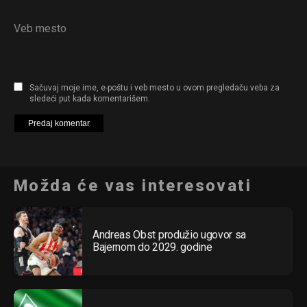
Veb mesto
Sačuvaj moje ime, e-poštu i veb mesto u ovom pregledaču veba za
sledeći put kada komentarišem.
Možda će vas interesovati
Andreas Obst produžio ugovor sa
Bajernom do 2029. godine