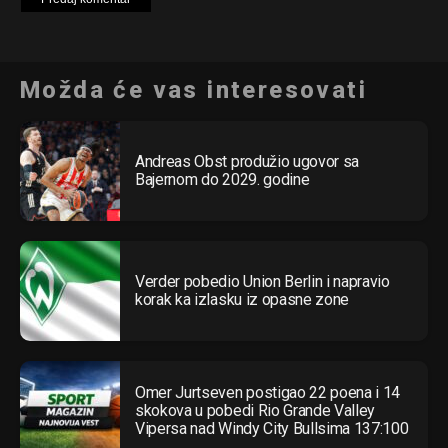
Pinterest
Whatsapp
Možda će vas interesovati
Email
Andreas Obst produžio ugovor sa
Bajernom do 2029. godine
Verder pobedio Union Berlin i napravio
korak ka izlasku iz opasne zone
Omer Jurtseven postigao 22 poena i 14
skokova u pobedi Rio Grande Valley
Vipersa nad Windy City Bullsima 137:100