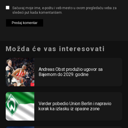
Sačuvaj moje ime, e-poštu i veb mesto u ovom pregledaču veba za
sledeći put kada komentarišem.
Možda će vas interesovati
Andreas Obst produžio ugovor sa
Bajernom do 2029. godine
Verder pobedio Union Berlin i napravio
korak ka izlasku iz opasne zone