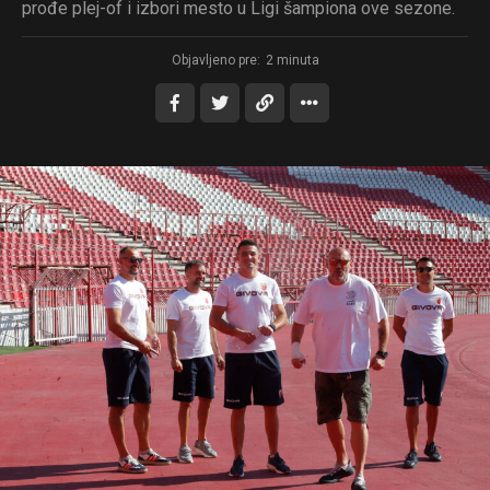
prođe plej-of i izbori mesto u Ligi šampiona ove sezone.
Objavljeno pre:
2 minuta