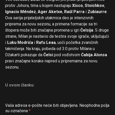
protiv Johora, tima u kojem nastupaju
Xisco
,
Stoichkov
,
Ignacio Méndez
,
Ager Aketxe
,
Raúl Parra
i
Zubiaurre
.
Ova serija prijateljskih utakmica deo je intenzivnih
priprema za novu sezonu, a primena formacije sa tri
štopera može biti značajna promena u igri
Čelsija
. S druge
strane, Milan je nastavio da testira svoje igrače, uključujući
i
Luku Modrića
i
Rafu Leaa
, uoči početka zvaničnih
takmičenja. Na kraju, pobeda od 3:0 protiv Milana u
Džakarti pokazuje da
Čelsi
pod vođstvom
Ćabija Alonsa
pravi značajne korake napred u pripremama za novu
sezonu.
U ovom članku:
Vaša adresa e-pošte neće biti objavljena.
Neophodna polja
su označena
*