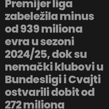
Premijer liga
zabeležila minus
od 939 miliona
evra u sezoni
2024/25, dok su
nemački klubovi u
Bundesligi i Cvajti
ostvarili dobit od
272 miliona