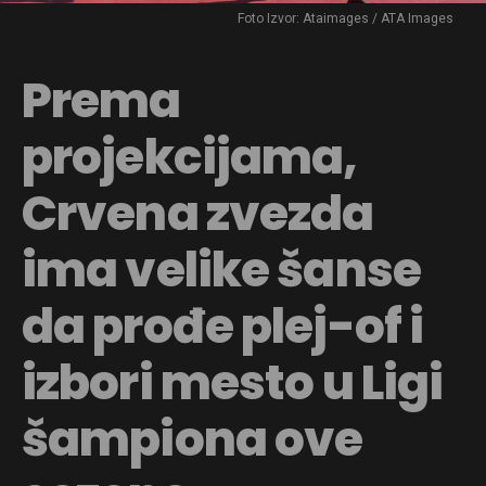
Foto Izvor: Ataimages / ATA Images
Prema
projekcijama,
Crvena zvezda
ima velike šanse
da prođe plej-of i
izbori mesto u Ligi
šampiona ove