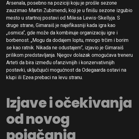
Arsenala, posebno na poziciji koju je prošle sezone
zauzimao Martin Zubimendi, koji je u finišu sezone izgubio
mesto u startnoj postavi od Milesa Lewis-Skellyja. S
druge strane, Gimaraiš je najefikasniji kada igra kao
„osmica“, gde može da kombinuje organizaciju igre i
borbenost. „Mogu da dodajem loptu, mnogo trčim i borim
se kao ratnik. Nikada ne odustajem“, izjavio je Gimaraiš
prilikom predstavljanja. Njegov dolazak omogućava treneru
Arteti da bira između ofanzivnijih i konzervativnijih
postavki, uključujući mogućnost da Odegaarda ostavi na
klupi ili Ezea prebaci na levu stranu.
Izjave i očekivanja
od novog
pojačanja