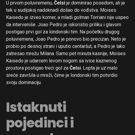
U prvom poluvremenu,
Čelsi
je dominirao posedom, ali je
tek u sudijskoj nadoknadi došao do vođstva. Moises
Kaisedo je izveo korner, a mladi golman Torriani nije uspeo
da interveniše. Joao Pedro je iskoristio priliku i glavom
postigao prvi gol za londonski tim. Na početku drugog
poluvremena, Joao Pedro je ponovo bio precizan. Neto je
probio po desnoj strani i uputio centaršut, a Pedro je lako
zatresao mrežu Milana. Samo pet minuta kasnije, Moises
Kaisedo je udarcem levom nogom sa ivice kaznenog
prostora postigao treći gol za
Čelsi
. Lopta je uz malo
sreće završila u mreži, čime je londonski tim potvrdio
svoju dominaciju.
Istaknuti
pojedinci i