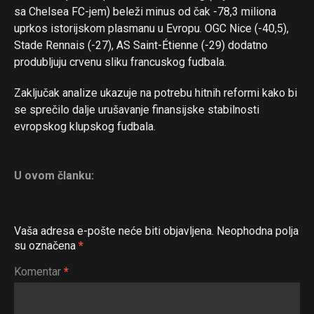
sa Chelsea FC-jem) beleži minus od čak -78,3 miliona
uprkos istorijskom plasmanu u Evropu. OGC Nice (-40,5),
Stade Rennais (-27), AS Saint-Étienne (-29) dodatno
produbljuju crvenu sliku francuskog fudbala.
Zaključak analize ukazuje na potrebu hitnih reformi kako bi
se sprečilo dalje urušavanje finansijske stabilnosti
evropskog klupskog fudbala.
U ovom članku:
Vaša adresa e-pošte neće biti objavljena.
Neophodna polja
su označena
*
Komentar
*