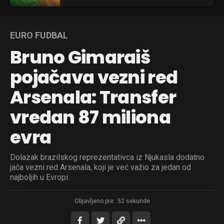
EURO FUDBAL
Bruno Gimaraiš
pojačava vezni red
Arsenala: Transfer
vredan 87 miliona
evra
Dolazak brazilskog reprezentativca iz Njukasla dodatno
jača vezni red Arsenala, koji je već važio za jedan od
najboljih u Evropi.
Objavljeno pre:
52 sekunde