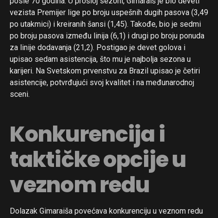
posle 70 godina. U prošloj sezoni, Gimaraiš je bio deveti
vezista Premijer lige po broju uspešnih dugih pasova (3,49
po utakmici) i kreiranih šansi (1,45). Takođe, bio je sedmi
po broju pasova između linija (6,1) i drugi po broju ponuda
za linije dodavanja (21,2). Postigao je devet golova i
upisao sedam asistencija, što mu je najbolja sezona u
karijeri. Na Svetskom prvenstvu za Brazil upisao je četiri
asistencije, potvrđujući svoj kvalitet i na međunarodnoj
sceni.
Konkurencija i
taktičke opcije u
veznom redu
Dolazak Gimaraiša povećava konkurenciju u veznom redu