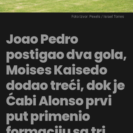
Foto Izvor: Pexels / Israel Torres
Joao Pedro
postigao dva gola,
Moises Kaisedo
dodao treći, dok je
Ćabi Alonso prvi
put primenio
formaciju sa tri