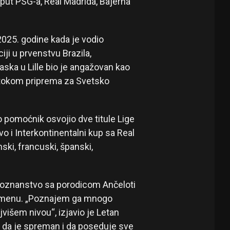
put PSG-a, Real Madrida, Bajerna
2025. godine kada je vodio
iji u prvenstvu Brazila,
ska u Lille bio je angažovan kao
 tokom priprema za Svetsko
o pomoćnik osvojio dve titule Lige
o i Interkontinentalni kup sa Real
nski, francuski, španski,
 poznanstvo sa porodicom Ančeloti
 Žermenu. „Poznajem ga mnogo
jvišem nivou“, izjavio je Letan
 da je spreman i da poseduje sve