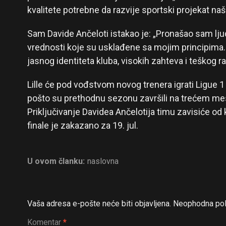
kvalitete potrebne da razvije sportski projekat naš
Sam Davide Ančeloti istakao je: „Pronašao sam lju
vrednosti koje su usklađene sa mojim principima.
jasnog identiteta kluba, visokih zahteva i teškog ra
Lille će pod vođstvom novog trenera igrati Ligue 1 
pošto su prethodnu sezonu završili na trećem me
Priključivanje Davidea Ančelotija timu zavisiće od
finale je zakazano za 19. jul.
U ovom članku:
naslovna
Vaša adresa e-pošte neće biti objavljena.
Neophodna pol
Komentar
*