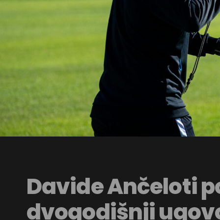
Davide Ančeloti p
dvogodišnji ugovo