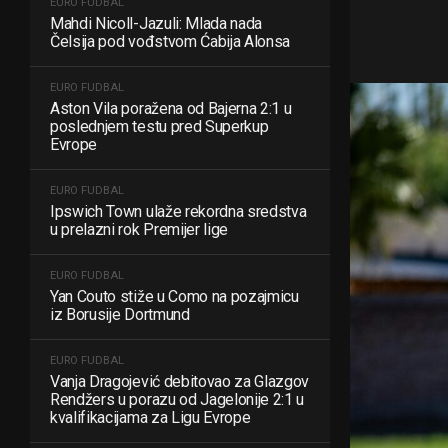
EURO FUDBAL
Mahdi Nicoll-Jazuli: Mlada nada
Čelsija pod vođstvom Ćabija Alonsa
EURO FUDBAL
Aston Vila poražena od Bajerna 2:1 u
poslednjem testu pred Superkup
Evrope
EURO FUDBAL
Ipswich Town ulaže rekordna sredstva
u prelazni rok Premijer lige
EURO FUDBAL
Yan Couto stiže u Como na pozajmicu
iz Borusije Dortmund
EURO FUDBAL
Vanja Dragojević debitovao za Glazgov
Rendžers u porazu od Jagelonije 2:1 u
kvalifikacijama za Ligu Evrope