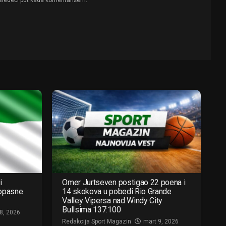
i
Omer Jurtseven postigao 22 poena i
 opasne
14 skokova u pobedi Rio Grande
Valley Vipersa nad Windy City
Bullsima 137:100
8, 2026
Redakcija Sport Magazin
mart 9, 2026