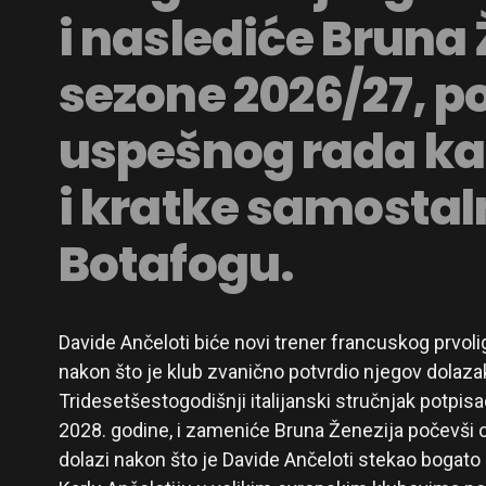
i naslediće Bruna 
sezone 2026/27, p
uspešnog rada k
i kratke samostal
Botafogu.
Davide Ančeloti biće novi trener francuskog prvoli
nakon što je klub zvanično potvrdio njegov dolaza
Tridesetšestogodišnji italijanski stručnjak potpis
2028. godine, i zameniće Bruna Ženezija počevši 
dolazi nakon što je Davide Ančeloti stekao boga