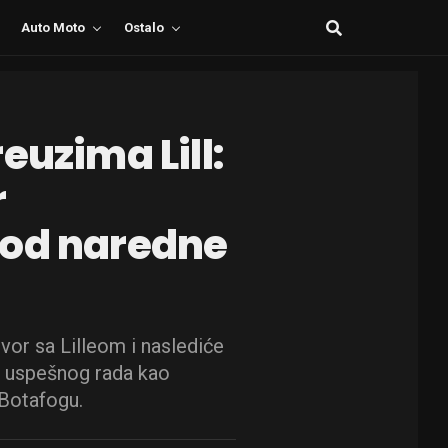
Auto Moto
Ostalo
euzima Lill:
r
 od naredne
vor sa Lilleom i naslediće
e uspešnog rada kao
Botafogu.