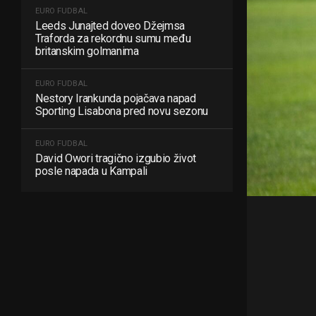
EURO FUDBAL
Leeds Junajted doveo Džejmsa
Traforda za rekordnu sumu među
britanskim golmanima
EURO FUDBAL
Nestory Irankunda pojačava napad
Sporting Lisabona pred novu sezonu
EURO FUDBAL
David Owori tragično izgubio život
posle napada u Kampali