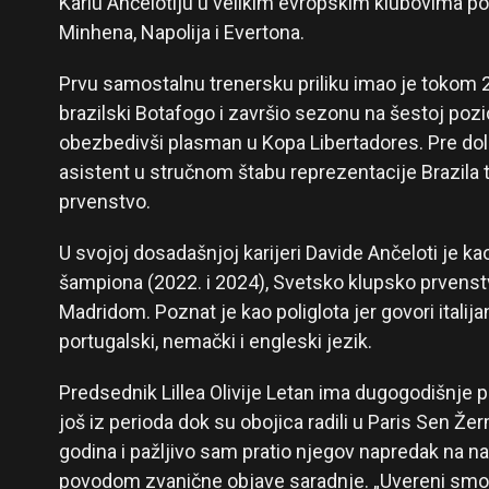
Karlu Ančelotiju u velikim evropskim klubovima po
Minhena, Napolija i Evertona.
Prvu samostalnu trenersku priliku imao je tokom 
brazilski Botafogo i završio sezonu na šestoj pozic
obezbedivši plasman u Kopa Libertadores. Pre dola
asistent u stručnom štabu reprezentacije Brazila
prvenstvo.
U svojoj dosadašnjoj karijeri Davide Ančeloti je ka
šampiona (2022. i 2024), Svetsko klupsko prvenstv
Madridom. Poznat je kao poliglota jer govori italija
portugalski, nemački i engleski jezik.
Predsednik Lillea Olivije Letan ima dugogodišnje
još iz perioda dok su obojica radili u Paris Sen
godina i pažljivo sam pratio njegov napredak na na
povodom zvanične objave saradnje. „Uvereni smo