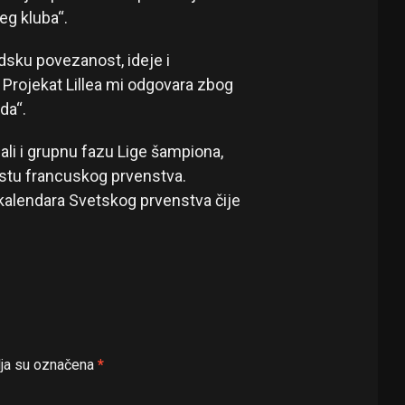
eg kluba“.
dsku povezanost, ideje i
 Projekat Lillea mi odgovara zbog
da“.
ali i grupnu fazu Lige šampiona,
stu francuskog prvenstva.
 kalendara Svetskog prvenstva čije
ja su označena
*