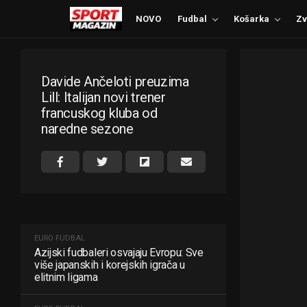
NOVO
Fudbal
Košarka
Zv
Davide Ančeloti preuzima
Lill: Italijan novi trener
francuskog kluba od
naredne sezone
EURO FUDBAL
Azijski fudbaleri osvajaju Evropu: Sve
više japanskih i korejskih igrača u
elitnim ligama