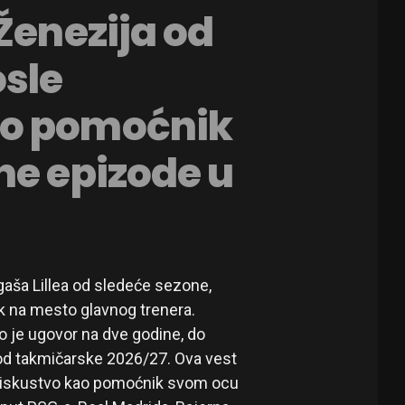
Ženezija od
osle
ao pomoćnik
ne epizode u
gaša Lillea od sledeće sezone,
k na mesto glavnog trenera.
ao je ugovor na dve godine, do
od takmičarske 2026/27. Ova vest
to iskustvo kao pomoćnik svom ocu