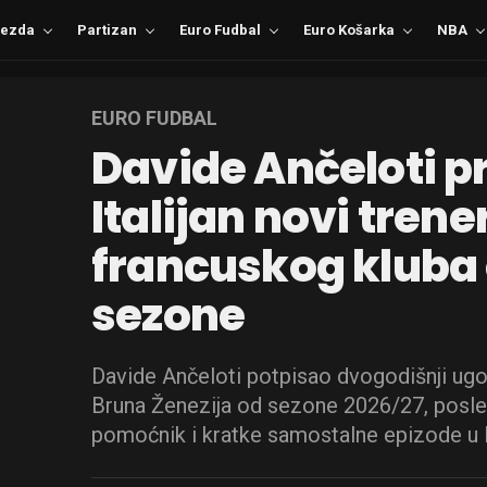
ezda
Partizan
Euro Fudbal
Euro Košarka
NBA
EURO FUDBAL
Davide Ančeloti pr
Italijan novi trene
francuskog kluba
sezone
Davide Ančeloti potpisao dvogodišnji ugo
Bruna Ženezija od sezone 2026/27, posl
pomoćnik i kratke samostalne epizode u 