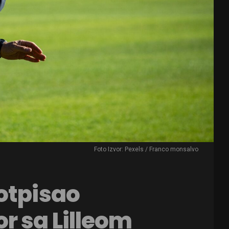
Foto Izvor: Pexels / Franco monsalvo
otpisao
r sa Lilleom