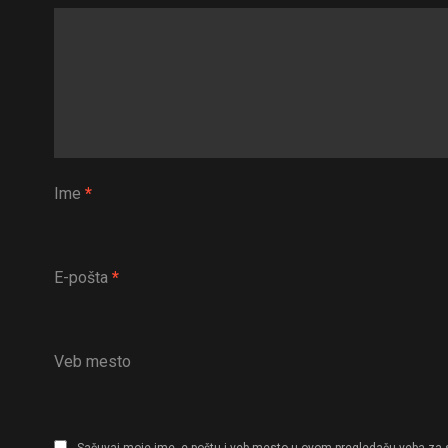
Ime
*
E-pošta
*
Veb mesto
Sačuvaj moje ime, e-poštu i veb mesto u ovom pregledaču veba za 