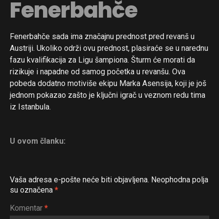
Fenerbahče
Fenerbahče sada ima značajnu prednost pred revanš u
Austriji. Ukoliko održi ovu prednost, plasiraće se u narednu
fazu kvalifikacija za Ligu šampiona. Šturm će morati da
rizikuje i napadne od samog početka u revanšu. Ova
pobeda dodatno motiviše ekipu Marka Asensija, koji je još
jednom pokazao zašto je ključni igrač u veznom redu tima
iz Istanbula.
U ovom članku:
Vaša adresa e-pošte neće biti objavljena.
Neophodna polja
su označena
*
Komentar
*