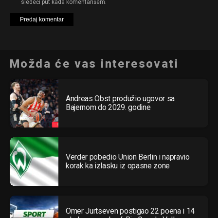
sledeći put kada komentarišem.
Možda će vas interesovati
Andreas Obst produžio ugovor sa
Bajernom do 2029. godine
Verder pobedio Union Berlin i napravio
korak ka izlasku iz opasne zone
Omer Jurtseven postigao 22 poena i 14