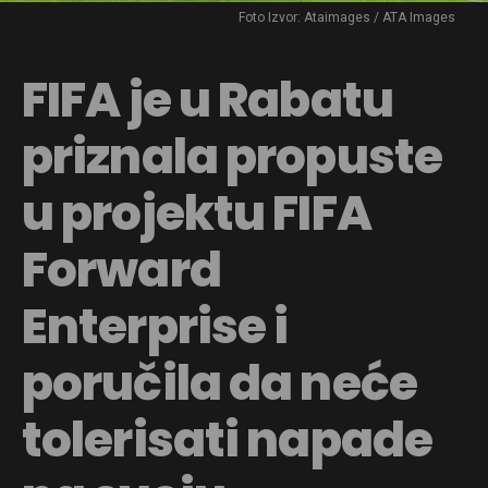
Foto Izvor: Ataimages / ATA Images
FIFA je u Rabatu
priznala propuste
u projektu FIFA
Forward
Enterprise i
poručila da neće
tolerisati napade