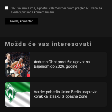
Sačuvaj moje ime, e-poštu i veb mesto u ovom pregledaču veba za
sledeći put kada komentarišem.
Možda će vas interesovati
Andreas Obst produžio ugovor sa
Bajernom do 2029. godine
Verder pobedio Union Berlin i napravio
korak ka izlasku iz opasne zone