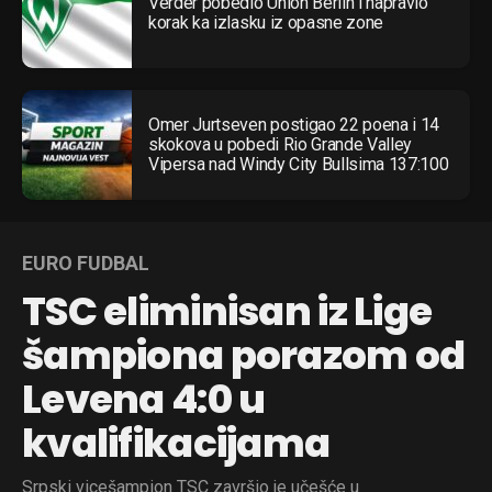
Verder pobedio Union Berlin i napravio
korak ka izlasku iz opasne zone
Omer Jurtseven postigao 22 poena i 14
skokova u pobedi Rio Grande Valley
Vipersa nad Windy City Bullsima 137:100
EURO FUDBAL
TSC eliminisan iz Lige
šampiona porazom od
Levena 4:0 u
kvalifikacijama
Srpski vicešampion TSC završio je učešće u