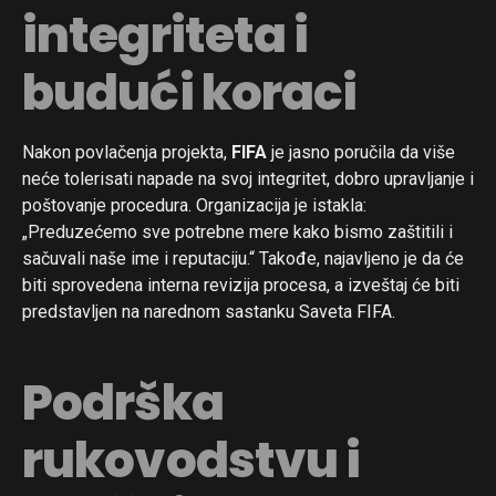
integriteta i
budući koraci
Nakon povlačenja projekta,
FIFA
je jasno poručila da više
neće tolerisati napade na svoj integritet, dobro upravljanje i
poštovanje procedura. Organizacija je istakla:
„Preduzećemo sve potrebne mere kako bismo zaštitili i
sačuvali naše ime i reputaciju.“ Takođe, najavljeno je da će
biti sprovedena interna revizija procesa, a izveštaj će biti
predstavljen na narednom sastanku Saveta FIFA.
Podrška
rukovodstvu i