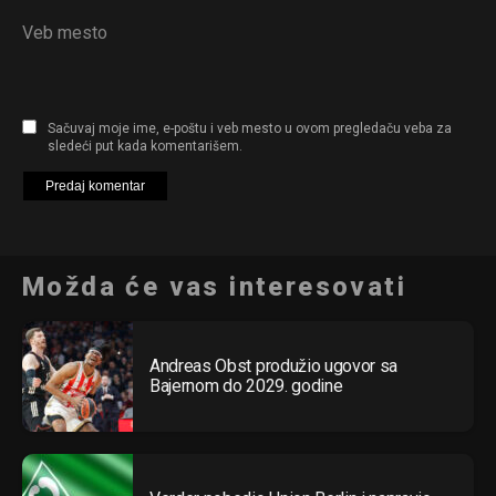
Veb mesto
Sačuvaj moje ime, e-poštu i veb mesto u ovom pregledaču veba za
sledeći put kada komentarišem.
Možda će vas interesovati
Andreas Obst produžio ugovor sa
Bajernom do 2029. godine