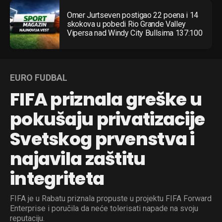
Omer Jurtseven postigao 22 poena i 14
skokova u pobedi Rio Grande Valley
Vipersa nad Windy City Bullsima 137:100
EURO FUDBAL
FIFA priznala greške u
pokušaju privatizacije
Svetskog prvenstva i
najavila zaštitu
integriteta
FIFA je u Rabatu priznala propuste u projektu FIFA Forward
Enterprise i poručila da neće tolerisati napade na svoju
reputaciju.