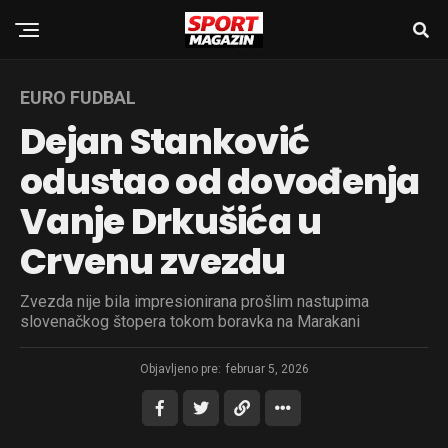
EURO FUDBAL
Dejan Stanković
odustao od dovođenja
Vanje Drkušića u
Crvenu zvezdu
Zvezda nije bila impresionirana prošlim nastupima
slovenačkog štopera tokom boravka na Marakani
Objavljeno pre:
februar 5, 2026