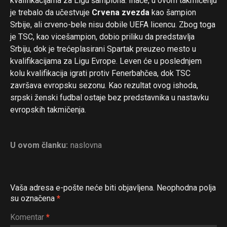
kvalifikacijama za Ligu šampiona. Inače, u ovom takmičenju
je trebalo da učestvuje
Crvena zvezda
kao šampion
Srbije, ali crveno-bele nisu dobile UEFA licencu. Zbog toga
je TSC, kao vicešampion, dobio priliku da predstavlja
Srbiju, dok je trećeplasirani Spartak preuzeo mesto u
kvalifikacijama za Ligu Evrope. Leven će u poslednjem
kolu kvalifikacija igrati protiv Fenerbahčea, dok TSC
završava evropsku sezonu. Kao rezultat ovog ishoda,
srpski ženski fudbal ostaje bez predstavnika u nastavku
evropskih takmičenja.
U ovom članku:
naslovna
Vaša adresa e-pošte neće biti objavljena.
Neophodna polja
su označena
*
Komentar
*