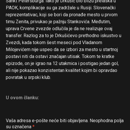
Sankt Petersburga. Iako je Drkušić bio blizu prelaska u
PAOK, komplikacije su ga zadržale u Rusiji. Slovenački
reprezentativac, koji se bori da pronađe mesto u prvom
timu Zenita, privukao je pažnju Stankovića. Međutim,
uprava Crvene zvezde odlučila je da ne realizuje ovaj
transfer. Razlog za to je Drkušićevo prethodno iskustvo u
Zvezdi, kada tokom šest meseci pod Vladanom
Milojevićem nije uspeo da se izbori za mesto u startnoj
postavi niti da ostavi značajan utisak. Tokom te kratke
epizode, on je igrao na 12 utakmica i postigao jedan gol,
ali nije pokazao konzistentan kvalitet kojim bi opravdao
povratak u srpski klub.
Flipboard
Reddit
U ovom članku:
Pinterest
Whatsapp
Email
Vaša adresa e-pošte neće biti objavljena.
Neophodna polja
su označena
*