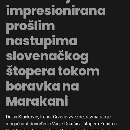
impresionirana
prošlim
nastupima
slovenačkog
štopera tokom
boravka na
Marakani
Dejan Stanković, trener Crvene zvezde, razmatrao je
mogućnost dovođenja Vanje Drkušića, štopera Zenita iz