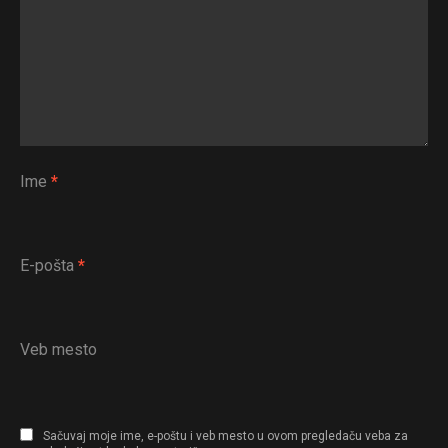
Ime
*
E-pošta
*
Veb mesto
Sačuvaj moje ime, e-poštu i veb mesto u ovom pregledaču veba za