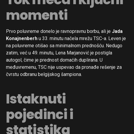
momenti
Prvo poluvreme donelo je ravnopravnu borbu, ali je
Jada
Konajnenberh
u 33. minutu načela mrežu TSC-a. Leven je
na poluvreme otišao sa minimalnom prednošću. Nedugo
zatim, već u 49. minutu, Lena Marjanović je postigla
autogol, čime je prednost domaćih duplirana. U
međuvremenu, TSC nije uspevao da pronađe rešenje za
čvrstu odbranu belgijskog šampiona.
Istaknuti
pojedinci i
statistika