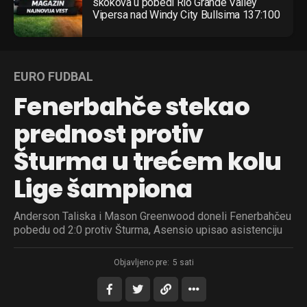
skokova u pobedi Rio Grande Valley
Vipersa nad Windy City Bullsima 137:100
EURO FUDBAL
Fenerbahče stekao
prednost protiv
Šturma u trećem kolu
Lige šampiona
Anderson Taliska i Mason Greenwood doneli Fenerbahčeu
pobedu od 2:0 protiv Šturma, Asensio upisao asistenciju
Objavljeno pre:
5 sati