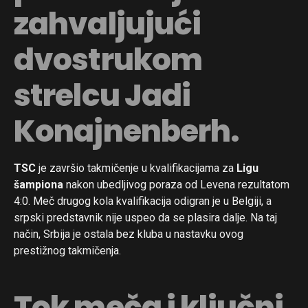
zahvaljujući
dvostrukom
strelcu Jadi
Konajnenberh.
TSC
je završio takmičenje u kvalifikacijama za
Ligu
šampiona
nakon ubedljivog poraza od Levena rezultatom
4:0. Meč drugog kola kvalifikacija odigran je u Belgiji, a
srpski predstavnik nije uspeo da se plasira dalje. Na taj
način, Srbija je ostala bez kluba u nastavku ovog
prestižnog takmičenja.
Tok meča i ključni