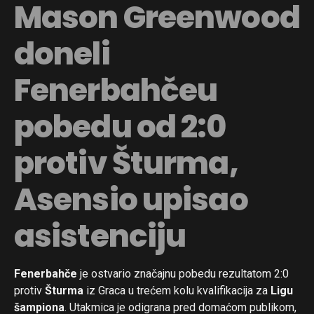
Mason Greenwood
doneli
Fenerbahčeu
pobedu od 2:0
protiv Šturma,
Asensio upisao
asistenciju
Fenerbahče
je ostvario značajnu pobedu rezultatom 2:0
protiv
Šturma
iz Graca u trećem kolu kvalifikacija za
Ligu
šampiona
. Utakmica je odigrana pred domaćom publikom,