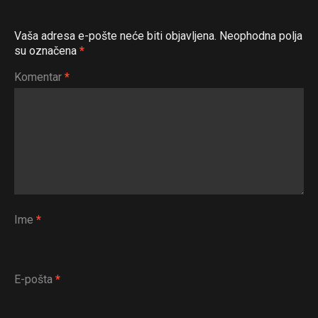
Vaša adresa e-pošte neće biti objavljena.
Neophodna polja
su označena
*
Komentar
*
Ime
*
E-pošta
*