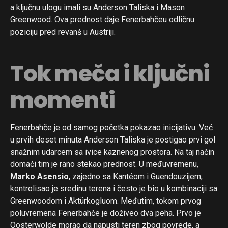
a ključnu ulogu imali su Anderson Taliska i Mason
Greenwood. Ova prednost daje Fenerbahčeu odličnu
poziciju pred revanš u Austriji.
Tok meča i ključni
momenti
Fenerbahče je od samog početka pokazao inicijativu. Već
u prvih deset minuta Anderson Taliska je postigao prvi gol
snažnim udarcem sa ivice kaznenog prostora. Na taj način
domaći tim je rano stekao prednost. U međuvremenu,
Marko Asensio
, zajedno sa Kantéom i Guendouzijem,
kontrolisao je sredinu terena i često je bio u kombinaciji sa
Greenwoodom i Aktürkogluom. Međutim, tokom prvog
poluvremena Fenerbahče je doživeo dva peha. Prvo je
Oosterwolde morao da napusti teren zbog povrede, a