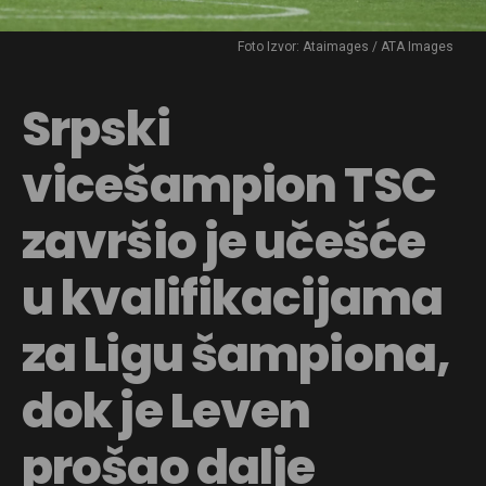
Foto Izvor: Ataimages / ATA Images
Srpski
vicešampion TSC
završio je učešće
u kvalifikacijama
za Ligu šampiona,
dok je Leven
prošao dalje