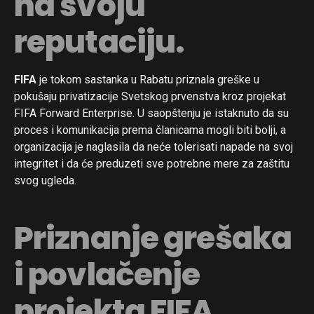
na svoju
reputaciju.
FIFA
je tokom sastanka u Rabatu priznala greške u
pokušaju privatizacije Svetskog prvenstva kroz projekat
FIFA Forward Enterprise. U saopštenju je istaknuto da su
proces i komunikacija prema članicama mogli biti bolji, a
organizacija je naglasila da neće tolerisati napade na svoj
integritet i da će preduzeti sve potrebne mere za zaštitu
svog ugleda.
Priznanje grešaka
i povlačenje
projekta FIFA