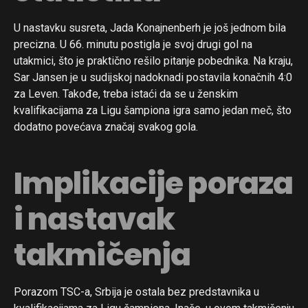
U nastavku susreta, Jada Konajnenberh je još jednom bila
precizna. U 66. minutu postigla je svoj drugi gol na
utakmici, što je praktično rešilo pitanje pobednika. Na kraju,
Sar Jansen je u sudijskoj nadoknadi postavila konačnih 4:0
za Leven. Takođe, treba istaći da se u ženskim
kvalifikacijama za Ligu šampiona igra samo jedan meč, što
dodatno povećava značaj svakog gola.
Implikacije poraza
i nastavak
takmičenja
Porazom TSC-a, Srbija je ostala bez predstavnika u