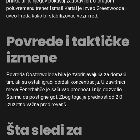
priliku, ali je njegov pokušaj zaustavljen. U drugom
poluvremenu trener Ismail Kartal je izveo Greenwooda i
uveo Freda kako bi stabilizovao vezni red.
Povrede i taktičke
izmene
Povreda Oosterwoldea bila je zabrinjavajuća za domaći
tim, ali su ostali igrači održali koncentraciju. U završnici
meča Fenerbahče je sačuvao prednost i nije dozvolio
Šturmu da postigne gol. Zbog toga je prednost od 2:0
izuzetno važna pred revanš.
Šta sledi za