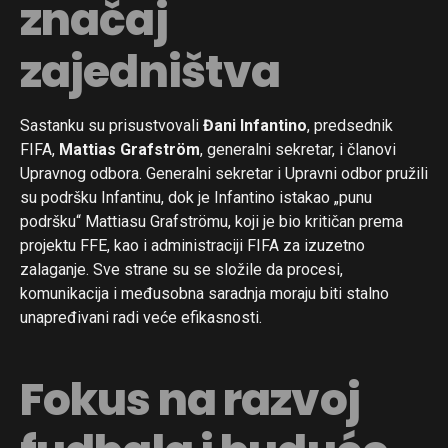
značaj
zajedništva
Sastanku su prisustvovali
Đani Infantino
, predsednik
FIFA,
Mattias Grafström
, generalni sekretar, i članovi
Upravnog odbora. Generalni sekretar i Upravni odbor pružili
su podršku Infantinu, dok je Infantino istakao „punu
podršku“ Mattiasu Grafströmu, koji je bio kritičan prema
projektu FFE, kao i administraciji FIFA za izuzetno
zalaganje. Sve strane su se složile da procesi,
komunikacija i međusobna saradnja moraju biti stalno
Flipboard
unapređivani radi veće efikasnosti.
Reddit
Pinterest
Fokus na razvoj
Whatsapp
Email