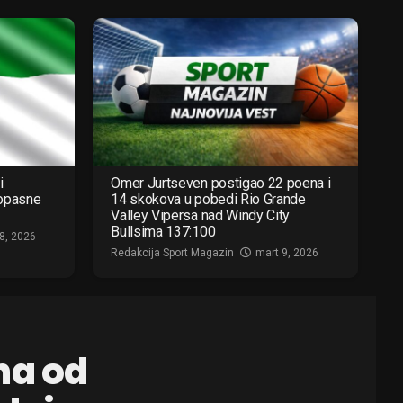
i
Omer Jurtseven postigao 22 poena i
 opasne
14 skokova u pobedi Rio Grande
Valley Vipersa nad Windy City
Bullsima 137:100
8, 2026
Redakcija Sport Magazin
mart 9, 2026
na od