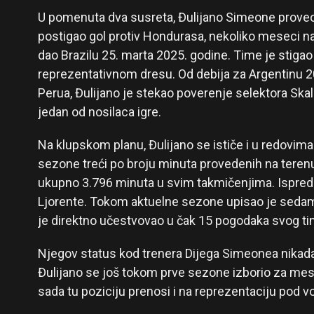
U pomenuta dva susreta, Đulijano Simeone proveo
postigao gol protiv Hondurasa, nekoliko meseci n
dao Brazilu 25. marta 2025. godine. Time je stiga
reprezentativnom dresu. Od debija za Argentinu 2
Perua, Đulijano je stekao poverenje selektora Ska
jedan od nosilaca igre.
Na klupskom planu, Đulijano se ističe i u redovima
sezone treći po broju minuta provedenih na teren
ukupno 3.796 minuta u svim takmičenjima. Ispre
Ljorente. Tokom aktuelne sezone upisao je sedam
je direktno učestvovao u čak 15 pogodaka svog ti
Njegov status kod trenera Dijega Simeonea nikada
Đulijano se još tokom prve sezone izborio za mes
sada tu poziciju prenosi i na reprezentaciju pod 