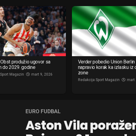
Obst produžio ugovor sa
Verder pobedio Union Berlin 
m do 2029. godine
napravio korak ka izlasku iz
zone
 Sport Magazin
mart 9, 2026
Redakcija Sport Magazin
mart 
EURO FUDBAL
Aston Vila poraže