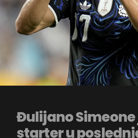
Đulijano Simeone 
starter u posledn