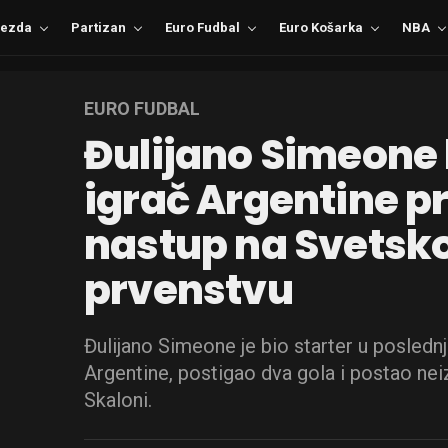
ezda
Partizan
Euro Fudbal
Euro Košarka
NBA
EURO FUDBAL
Đulijano Simeone 
igrač Argentine pr
nastup na Svets
prvenstvu
Đulijano Simeone je bio starter u poslednj
Argentine, postigao dva gola i postao ne
Skaloni.