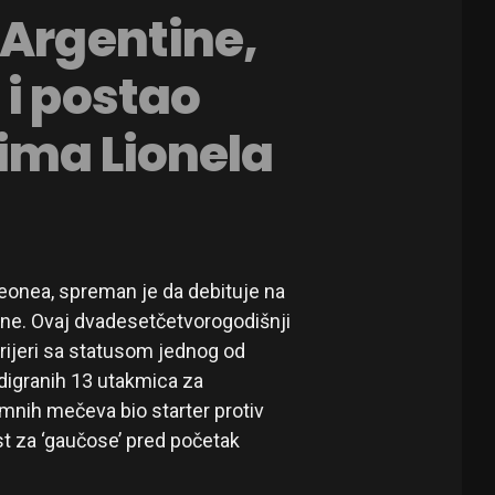
 Argentine,
 i postao
ima Lionela
meonea, spreman je da debituje na
e. Ovaj dvadesetčetvorogodišnji
karijeri sa statusom jednog od
 odigranih 13 utakmica za
emnih mečeva bio starter protiv
t za ‘gaučose’ pred početak