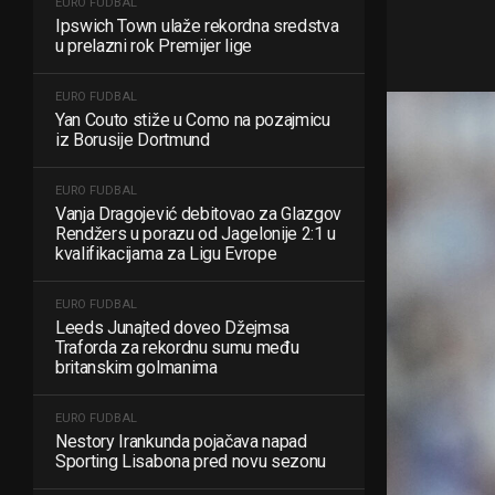
EURO FUDBAL
Ipswich Town ulaže rekordna sredstva
u prelazni rok Premijer lige
EURO FUDBAL
Yan Couto stiže u Como na pozajmicu
iz Borusije Dortmund
EURO FUDBAL
Vanja Dragojević debitovao za Glazgov
Rendžers u porazu od Jagelonije 2:1 u
kvalifikacijama za Ligu Evrope
EURO FUDBAL
Leeds Junajted doveo Džejmsa
Traforda za rekordnu sumu među
britanskim golmanima
EURO FUDBAL
Nestory Irankunda pojačava napad
Sporting Lisabona pred novu sezonu