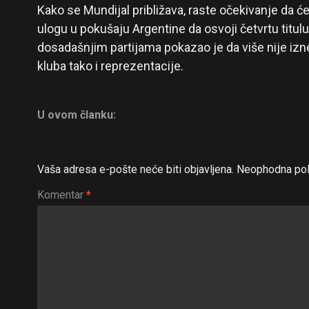
Kako se Mundijal približava, raste očekivanje da 
ulogu u pokušaju Argentine da osvoji četvrtu titul
dosadašnjim partijama pokazao je da više nije iz
kluba tako i reprezentacije.
U ovom članku:
Vaša adresa e-pošte neće biti objavljena.
Neophodna pol
Komentar
*