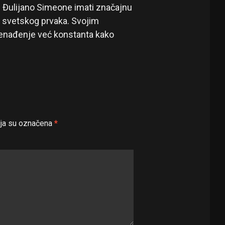
će Đulijano Simeone imati značajnu
u svetskog prvaka. Svojim
nenađenje već konstanta kako
ja su označena
*