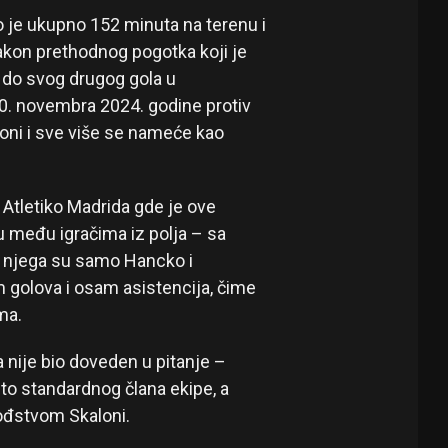
 je ukupno 152 minuta na terenu i
akon prethodnog pogotka koji je
o do svog drugog gola u
0. novembra 2024. godine protiv
loni i sve više se nameće kao
 Atletiko Madrida gde je ove
u među igračima iz polja – sa
d njega su samo Hancko i
 golova i osam asistencija, čime
ma.
 nije bio doveden u pitanje –
to standardnog člana ekipe, a
vođstvom Skaloni.