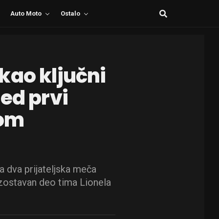
Auto Moto
Ostalo
kao ključni
ed prvi
kom
a dva prijateljska meča
izostavan deo tima Lionela