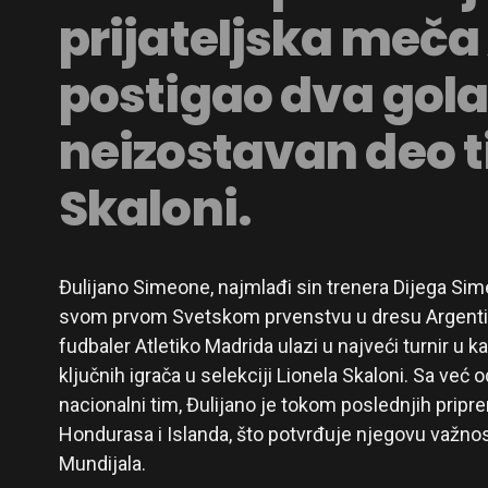
prijateljska meča
postigao dva gola
neizostavan deo t
Skaloni.
Đulijano Simeone, najmlađi sin trenera Dijega Si
svom prvom Svetskom prvenstvu u dresu Argentin
fudbaler Atletiko Madrida ulazi u najveći turnir u 
ključnih igrača u selekciji Lionela Skaloni. Sa već
nacionalni tim, Đulijano je tokom poslednjih pripr
Hondurasa i Islanda, što potvrđuje njegovu važnos
Mundijala.