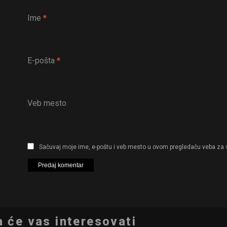
Ime
*
E-pošta
*
Veb mesto
Sačuvaj moje ime, e-poštu i veb mesto u ovom pregledaču veba za 
 će vas interesovati