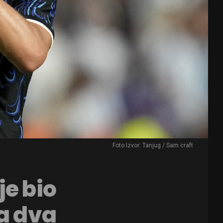
Foto Izvor: Tanjug / Sam craft
je bio
ja dva