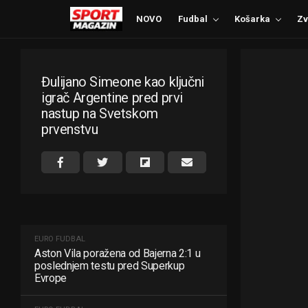
NOVO
Fudbal
Košarka
Zv
Đulijano Simeone kao ključni
igrač Argentine pred prvi
nastup na Svetskom
prvenstvu
EURO FUDBAL
Aston Vila poražena od Bajerna 2:1 u
poslednjem testu pred Superkup
Evrope