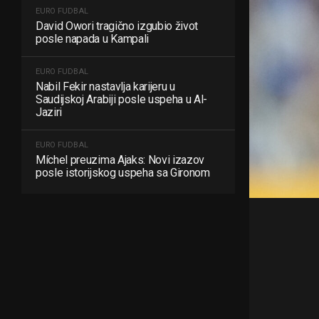
EURO FUDBAL
David Owori tragično izgubio život
posle napada u Kampali
EURO FUDBAL
Nabil Fekir nastavlja karijeru u
Saudijskoj Arabiji posle uspeha u Al-
Jaziri
EURO FUDBAL
Míchel preuzima Ajaks: Novi izazov
posle istorijskog uspeha sa Gironom