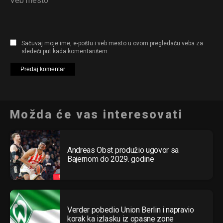
Veb mesto
Sačuvaj moje ime, e-poštu i veb mesto u ovom pregledaču veba za
sledeći put kada komentarišem.
Možda će vas interesovati
Andreas Obst produžio ugovor sa
Bajernom do 2029. godine
Verder pobedio Union Berlin i napravio
korak ka izlasku iz opasne zone