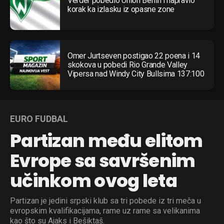
Verder pobedio Union Berlin i napravio
korak ka izlasku iz opasne zone
Omer Jurtseven postigao 22 poena i 14
skokova u pobedi Rio Grande Valley
Vipersa nad Windy City Bullsima 137:100
EURO FUDBAL
Partizan među elitom
Evrope sa savršenim
učinkom ovog leta
Partizan je jedini srpski klub sa tri pobede iz tri meča u
evropskim kvalifikacijama, rame uz rame sa velikanima
kao što su Ajaks i Bešiktaš.