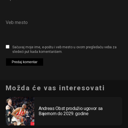
Veb mesto
Sačuvaj moje ime, e-poštu i veb mesto u ovom pregledaču veba za
sledeći put kada komentarišem.
Možda će vas interesovati
Andreas Obst produžio ugovor sa
Bajernom do 2029. godine