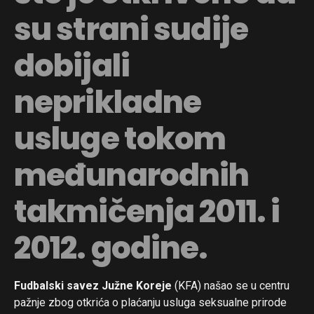
su strani sudije
dobijali
neprikladne
usluge tokom
međunarodnih
takmičenja 2011. i
2012. godine.
Fudbalski savez Južne Koreje
(KFA) našao se u centru
pažnje zbog otkrića o plaćanju usluga seksualne prirode