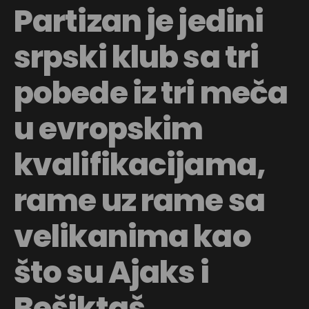
Partizan je jedini
srpski klub sa tri
pobede iz tri meča
u evropskim
kvalifikacijama,
rame uz rame sa
velikanima kao
što su Ajaks i
Bešiktaš.