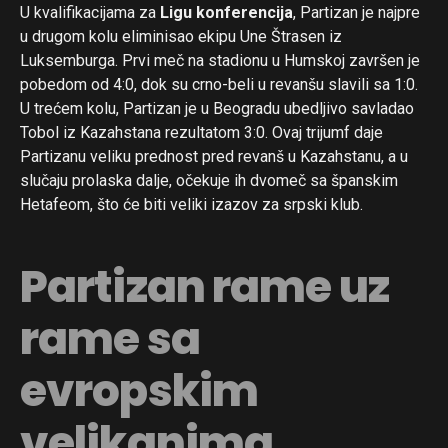
U kvalifikacijama za
Ligu konferencija
, Partizan je najpre
u drugom kolu eliminisao ekipu Une Štrasen iz
Luksemburga. Prvi meč na stadionu u Humskoj završen je
pobedom od 4:0, dok su crno-beli u revanšu slavili sa 1:0.
U trećem kolu, Partizan je u Beogradu ubedljivo savladao
Tobol iz Kazahstana rezultatom 3:0. Ovaj trijumf daje
Partizanu veliku prednost pred revanš u Kazahstanu, a u
slučaju prolaska dalje, očekuje ih dvomeč sa španskim
Hetafeom, što će biti veliki izazov za srpski klub.
Partizan rame uz
rame sa
evropskim
velikanima