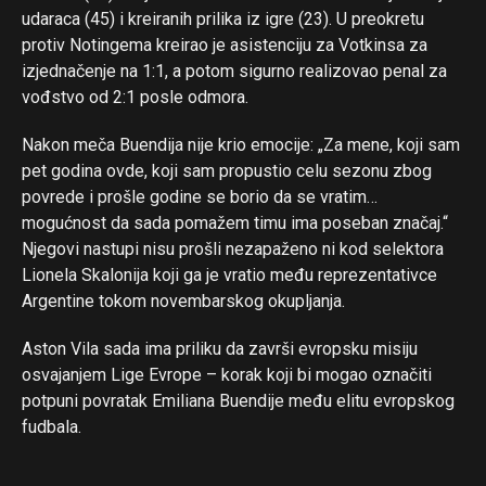
udaraca (45) i kreiranih prilika iz igre (23). U preokretu
protiv Notingema kreirao je asistenciju za Votkinsa za
izjednačenje na 1:1, a potom sigurno realizovao penal za
vođstvo od 2:1 posle odmora.
Nakon meča Buendija nije krio emocije: „Za mene, koji sam
pet godina ovde, koji sam propustio celu sezonu zbog
povrede i prošle godine se borio da se vratim…
mogućnost da sada pomažem timu ima poseban značaj.“
Njegovi nastupi nisu prošli nezapaženo ni kod selektora
Lionela Skalonija koji ga je vratio među reprezentativce
Argentine tokom novembarskog okupljanja.
Aston Vila sada ima priliku da završi evropsku misiju
osvajanjem Lige Evrope – korak koji bi mogao označiti
potpuni povratak Emiliana Buendije među elitu evropskog
fudbala.