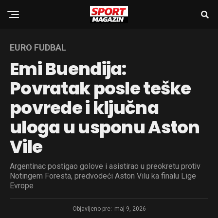
EURO FUDBAL
Emi Buendija:
Povratak posle teške
povrede i ključna
uloga u usponu Aston
Vile
Argentinac postigao golove i asistirao u preokretu protiv
Notingem Foresta, predvodeći Aston Vilu ka finalu Lige
Evrope
Objavljeno pre:
maj 9, 2026