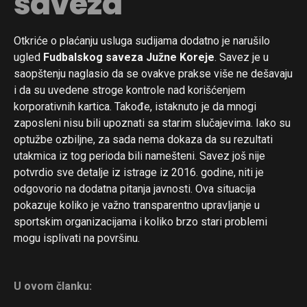
saveza
Otkriće o plaćanju usluga sudijama dodatno je narušilo
ugled
Fudbalskog saveza Južne Koreje
. Savez je u
saopštenju naglasio da se ovakve prakse više ne dešavaju
i da su uvedene stroge kontrole nad korišćenjem
korporativnih kartica. Takođe, istaknuto je da mnogi
zaposleni nisu bili upoznati sa starim slučajevima. Iako su
optužbe ozbiljne, za sada nema dokaza da su rezultati
utakmica iz tog perioda bili namešteni. Savez još nije
potvrdio sve detalje iz istrage iz 2016. godine, niti je
odgovorio na dodatna pitanja javnosti. Ova situacija
pokazuje koliko je važno transparentno upravljanje u
sportskim organizacijama i koliko brzo stari problemi
mogu isplivati na površinu.
U ovom članku: