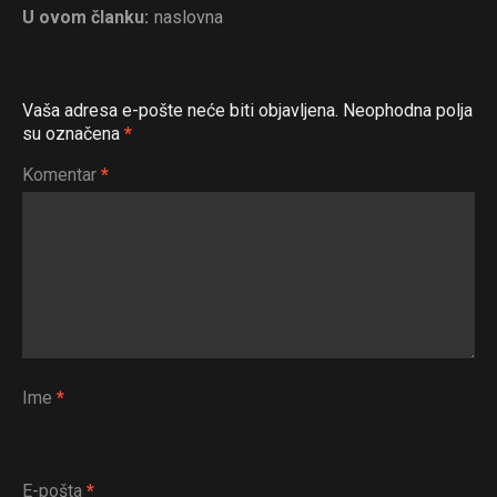
Flipboard
U ovom članku:
naslovna
Reddit
Pinterest
Whatsapp
Vaša adresa e-pošte neće biti objavljena.
Neophodna polja
su označena
*
Email
Komentar
*
Ime
*
E-pošta
*