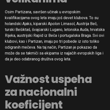
Osim Partizana, savršen učinak u evropskim
kvalifikacijama ovog leta imaju još devet klubova. To su
holandski Ajaks, kiparski Apolon Limasol, Austrija Beč,
turski Bešiktaš, švajcarski Lugano, letonska Auda, hrvatska
Rijeka, austrijski Rapid iz Beča i portugalska Braga. Svi ovi
klubovi, kao i Partizan, imaju po tri pobede iz isto toliko
odigranih mečeva. Na taj način, Partizan je pokazao da
može da se takmiči sa ekipama iz najjačih evropskih liga i
da je deo odabranog društva ovog leta.
Važnost uspeha
za nacionalni
koeficijent