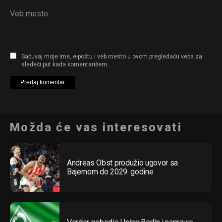
Veb mesto
Sačuvaj moje ime, e-poštu i veb mesto u ovom pregledaču veba za
sledeći put kada komentarišem.
Možda će vas interesovati
Andreas Obst produžio ugovor sa
Bajernom do 2029. godine