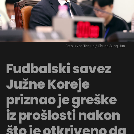
Foto Izvor: Tanjug / Chung Sung-Jun
Fudbalski savez
Južne Koreje
priznao je greške
iz prošlosti nakon
što je otkriveno da