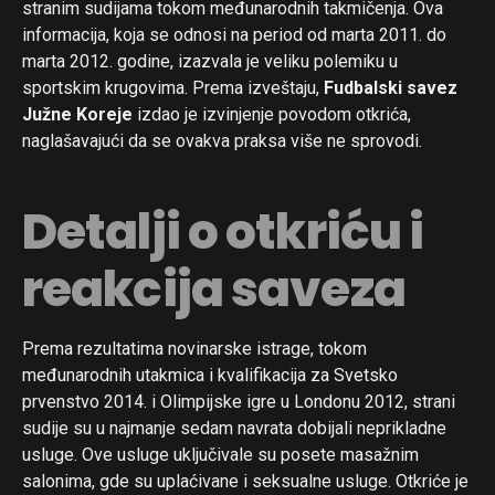
stranim sudijama tokom međunarodnih takmičenja. Ova
informacija, koja se odnosi na period od marta 2011. do
marta 2012. godine, izazvala je veliku polemiku u
sportskim krugovima. Prema izveštaju,
Fudbalski savez
Južne Koreje
izdao je izvinjenje povodom otkrića,
naglašavajući da se ovakva praksa više ne sprovodi.
Detalji o otkriću i
reakcija saveza
Prema rezultatima novinarske istrage, tokom
međunarodnih utakmica i kvalifikacija za Svetsko
prvenstvo 2014. i Olimpijske igre u Londonu 2012, strani
sudije su u najmanje sedam navrata dobijali neprikladne
usluge. Ove usluge uključivale su posete masažnim
salonima, gde su uplaćivane i seksualne usluge. Otkriće je