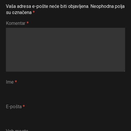
Vaša adresa e-pošte neće biti objavljena.
Neophodna polja
su označena
*
Komentar
*
Ime
*
E-pošta
*