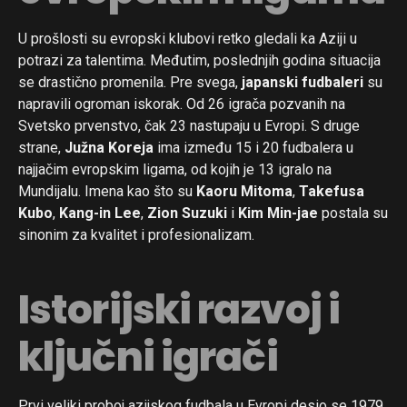
U prošlosti su evropski klubovi retko gledali ka Aziji u
potrazi za talentima. Međutim, poslednjih godina situacija
se drastično promenila. Pre svega,
japanski fudbaleri
su
napravili ogroman iskorak. Od 26 igrača pozvanih na
Svetsko prvenstvo, čak 23 nastupaju u Evropi. S druge
strane,
Južna Koreja
ima između 15 i 20 fudbalera u
najjačim evropskim ligama, od kojih je 13 igralo na
Mundijalu. Imena kao što su
Kaoru Mitoma
,
Takefusa
Kubo
,
Kang-in Lee
,
Zion Suzuki
i
Kim Min-jae
postala su
sinonim za kvalitet i profesionalizam.
Istorijski razvoj i
ključni igrači
Prvi veliki proboj azijskog fudbala u Evropi desio se 1979.