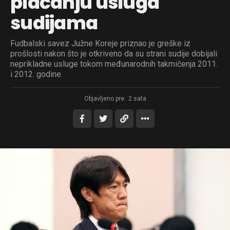
plaćanju usluga
sudijama
Fudbalski savez Južne Koreje priznao je greške iz
prošlosti nakon što je otkriveno da su strani sudije dobijali
neprikladne usluge tokom međunarodnih takmičenja 2011.
i 2012. godine.
Objavljeno pre:
2 sata