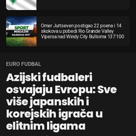
Omer Jurtseven postigao 22 poena i 14
skokova u pobedi Rio Grande Valley
Vipersa nad Windy City Bullsima 137:100
EURO FUDBAL
Azijski fudbaleri
osvajaju Evropu: Sve
više japanskih i
korejskih igrača u
elitnim ligama