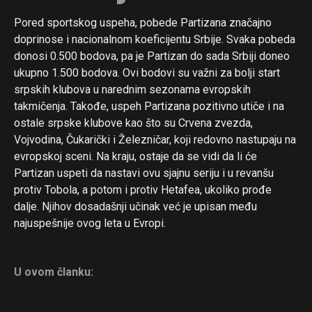
Pored sportskog uspeha, pobede Partizana značajno
doprinose i nacionalnom koeficijentu Srbije. Svaka pobeda
donosi 0.500 bodova, pa je Partizan do sada Srbiji doneo
ukupno 1.500 bodova. Ovi bodovi su važni za bolji start
srpskih klubova u narednim sezonama evropskih
takmičenja. Takođe, uspeh Partizana pozitivno utiče i na
ostale srpske klubove kao što su Crvena zvezda,
Vojvodina, Čukarički i Železničar, koji redovno nastupaju na
evropskoj sceni. Na kraju, ostaje da se vidi da li će
Partizan uspeti da nastavi ovu sjajnu seriju i u revanšu
protiv Tobola, a potom i protiv Hetafea, ukoliko prođe
dalje. Njihov dosadašnji učinak već je upisan među
najuspešnije ovog leta u Evropi.
U ovom članku: