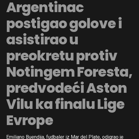
Argentinac
postigao golove i
asistirao u
preokretu protiv
Notingem Foresta,
predvodeći Aston
Vilu ka finalu Lige
Evrope
Emiliano Buendija, fudbaler iz Mar del Plate, odigrao je