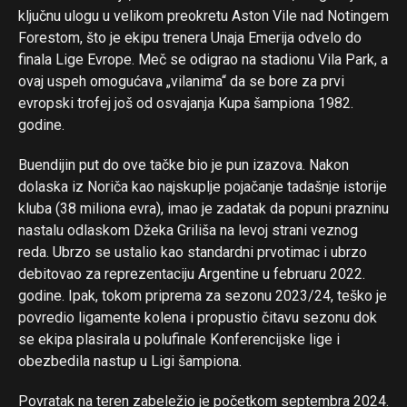
ključnu ulogu u velikom preokretu Aston Vile nad Notingem
Forestom, što je ekipu trenera Unaja Emerija odvelo do
finala Lige Evrope. Meč se odigrao na stadionu Vila Park, a
ovaj uspeh omogućava „vilanima“ da se bore za prvi
evropski trofej još od osvajanja Kupa šampiona 1982.
godine.
Buendijin put do ove tačke bio je pun izazova. Nakon
dolaska iz Noriča kao najskuplje pojačanje tadašnje istorije
kluba (38 miliona evra), imao je zadatak da popuni prazninu
nastalu odlaskom Džeka Griliša na levoj strani veznog
reda. Ubrzo se ustalio kao standardni prvotimac i ubrzo
debitovao za reprezentaciju Argentine u februaru 2022.
godine. Ipak, tokom priprema za sezonu 2023/24, teško je
povredio ligamente kolena i propustio čitavu sezonu dok
se ekipa plasirala u polufinale Konferencijske lige i
obezbedila nastup u Ligi šampiona.
Povratak na teren zabeležio je početkom septembra 2024.