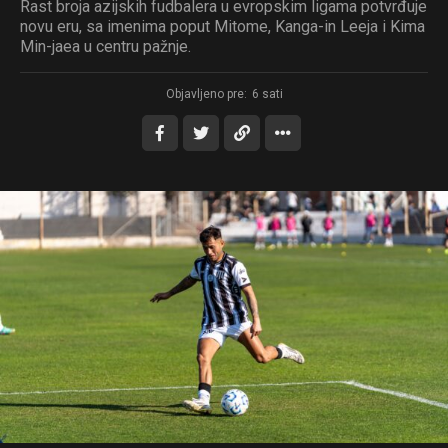
Rast broja azijskih fudbalera u evropskim ligama potvrđuje
novu eru, sa imenima poput Mitome, Kanga-in Leeja i Kima
Min-jaea u centru pažnje.
Objavljeno pre:
6 sati