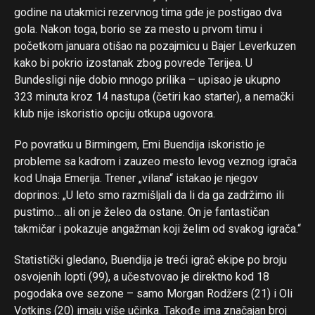
godine na utakmici rezervnog tima gde je postigao dva
gola. Nakon toga, borio se za mesto u prvom timu i
početkom januara otišao na pozajmicu u Bajer Leverkuzen
kako bi pokrio izostanak zbog povrede Terijea. U
Bundesligi nije dobio mnogo prilika – upisao je ukupno
323 minuta kroz 14 nastupa (četiri kao starter), a nemački
klub nije iskoristio opciju otkupa ugovora.
Po povratku u Birmingem, Emi Buendija iskoristio je
probleme sa kadrom i zauzeo mesto levog veznog igrača
kod Unaja Emerija. Trener „vilana“ istakao je njegov
doprinos: „U leto smo razmišljali da li da ga zadržimo ili
pustimo… ali on je želeo da ostane. On je fantastičan
takmičar i pokazuje angažman koji želim od svakog igrača.“
Statistički gledano, Buendija je treći igrač ekipe po broju
osvojenih lopti (99), a učestvovao je direktno kod 18
pogodaka ove sezone – samo Morgan Rodžers (21) i Oli
Votkins (20) imaju više učinka. Takođe ima značajan broj