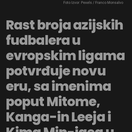
Foto Izvor: Pexels / Franco Monsalvo
Rast broja azijskih
fudbalera u
evropskim ligama
potvrđuje novu
eru, sa imenima
poput Mitome,
Kanga-in Leeja i