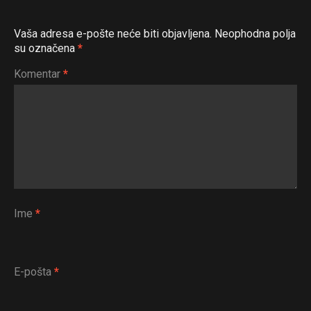
Vaša adresa e-pošte neće biti objavljena.
Neophodna polja
su označena
*
Komentar
*
Ime
*
E-pošta
*