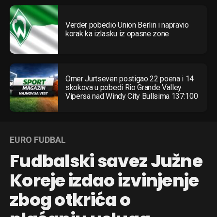
Verder pobedio Union Berlin i napravio
korak ka izlasku iz opasne zone
Omer Jurtseven postigao 22 poena i 14
skokova u pobedi Rio Grande Valley
Vipersa nad Windy City Bullsima 137:100
EURO FUDBAL
Fudbalski savez Južne
Koreje izdao izvinjenje
zbog otkrića o