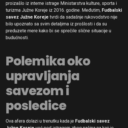
proizašlo iz interne istrage Ministarstva kulture, sporta i
turizma Južne Koreje iz 2016. godine. Međutim,
Fudbalski
savez Južne Koreje
tvrdi da sadašnje rukovodstvo nije
bilo upoznato sa svim detaljima iz prošlosti i da su
preduzete mere kako bi se sprečile slične situacije u
budućnosti.
Polemika oko
upravljanja
savezom i
posledice
Ova afera dolazi u trenutku kada je
Fudbalski savez
Južne Koreje
već pod istragom zbog načina na koji je