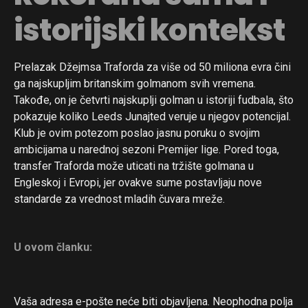
istorijski kontekst
Prelazak Džejmsa Traforda za više od 50 miliona evra čini
ga najskupljim britanskim golmanom svih vremena.
Takođe, on je četvrti najskuplji golman u istoriji fudbala, što
pokazuje koliko Leeds Junajted veruje u njegov potencijal.
Klub je ovim potezom poslao jasnu poruku o svojim
ambicijama u narednoj sezoni Premijer lige. Pored toga,
transfer Traforda može uticati na tržište golmana u
Engleskoj i Evropi, jer ovakve sume postavljaju nove
standarde za vrednost mladih čuvara mreže.
U ovom članku:
Vaša adresa e-pošte neće biti objavljena.
Neophodna polja