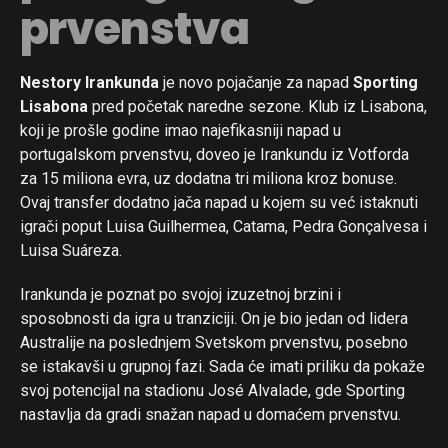
prvenstva
Nestory Irankunda
je novo pojačanje za napad
Sporting
Lisabona
pred početak naredne sezone. Klub iz Lisabona,
koji je prošle godine imao najefikasniji napad u
portugalskom prvenstvu, doveo je Irankundu iz Votforda
za 15 miliona evra, uz dodatna tri miliona kroz bonuse.
Ovaj transfer dodatno jača napad u kojem su već istaknuti
igrači poput Luisa Guilhermea, Catama, Pedra Gonçalvesa i
Luisa Suáreza.
Irankunda je poznat po svojoj izuzetnoj brzini i
sposobnosti da igra u tranziciji. On je bio jedan od lidera
Australije na poslednjem Svetskom prvenstvu, posebno
se istakavši u grupnoj fazi. Sada će imati priliku da pokaže
svoj potencijal na stadionu José Alvalade, gde Sporting
nastavlja da gradi snažan napad u domaćem prvenstvu.