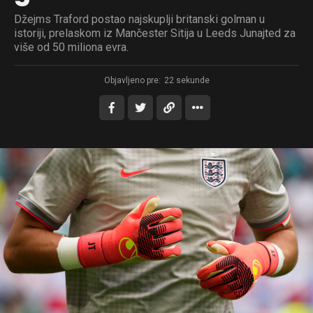
Džejms Traford postao najskuplji britanski golman u
istoriji, prelaskom iz Mančester Sitija u Leeds Junajted za
više od 50 miliona evra.
Objavljeno pre:
22 sekunde