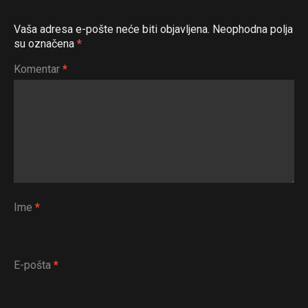
Vaša adresa e-pošte neće biti objavljena.
Neophodna polja
su označena
*
Komentar
*
Ime
*
E-pošta
*