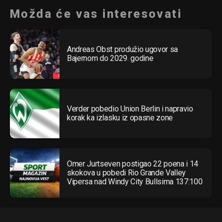
Možda će vas interesovati
Andreas Obst produžio ugovor sa
Bajernom do 2029. godine
Verder pobedio Union Berlin i napravio
korak ka izlasku iz opasne zone
Omer Jurtseven postigao 22 poena i 14
skokova u pobedi Rio Grande Valley
Vipersa nad Windy City Bullsima 137:100