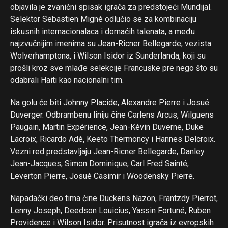
objavila je zvanični spisak igrača za predstojeći Mundijal.
Selektor Sebastien Migné odlučio se za kombinaciju
iskusnih internacionalaca i domaćih talenata, a među
najzvučnijim imenima su Jean-Ricner Bellegarde, vezista
Wolverhamptona, i Wilson Isidor iz Sunderlanda, koji su
prošli kroz sve mlađe selekcije Francuske pre nego što su
odabrali Haiti kao nacionalni tim.
Na golu će biti Johnny Placide, Alexandre Pierre i Josué
Duverger. Odbrambenu liniju čine Carlens Arcus, Wilguens
Paugain, Martin Expérience, Jean-Kévin Duverne, Duke
Lacroix, Ricardo Adé, Keeto Thermoncy i Hannes Delcroix.
Vezni red predstavljaju Jean-Ricner Bellegarde, Danley
Jean-Jacques, Simon Dominique, Carl Fred Sainté,
Leverton Pierre, Josué Casimir i Woodensky Pierre.
Napadački deo tima čine Duckens Nazon, Frantzdy Pierrot,
Lenny Joseph, Deedson Louicius, Yassin Fortuné, Ruben
Providence i Wilson Isidor. Prisutnost igrača iz evropskih