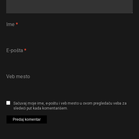
Ime
*
E-pošta
*
Veb mesto
Sačuvaj moje ime, e-poštu i veb mesto u ovom pregledaču veba za
sledeći put kada komentarišem.