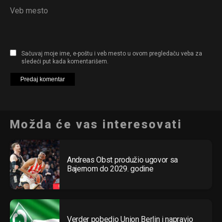
Veb mesto
Sačuvaj moje ime, e-poštu i veb mesto u ovom pregledaču veba za
sledeći put kada komentarišem.
Možda će vas interesovati
Andreas Obst produžio ugovor sa
Bajernom do 2029. godine
Verder pobedio Union Berlin i napravio