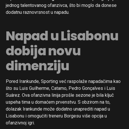
jednog talentovanog ofanzivca, što bi moglo da donese
dodatnu raznovrsnost u napadu.
Napad u Lisabonu
dobija novu
dimenziju
Pored Irankunde, Sporting već raspolaže napadačima kao
što su Luis Guilherme, Catamo, Pedro Gonçalves i Luis
Suárez. Ova ofanzivna linija prošle sezone je bila ključ
uspeha tima u domaćem prvenstvu. S obzirom na to,
dolazak Irankunde može dodatno unaprediti napad u
Lisabonu i omogućiti treneru Borgesu više opcija u
ofanzivnoj igri.