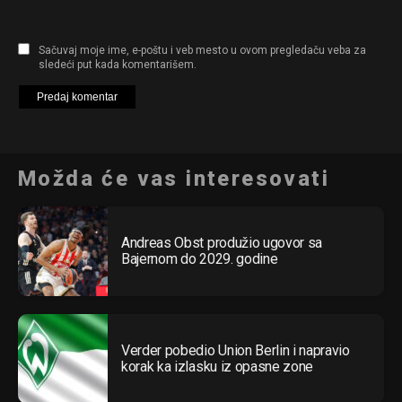
Sačuvaj moje ime, e-poštu i veb mesto u ovom pregledaču veba za
sledeći put kada komentarišem.
Možda će vas interesovati
Andreas Obst produžio ugovor sa
Bajernom do 2029. godine
Verder pobedio Union Berlin i napravio
korak ka izlasku iz opasne zone