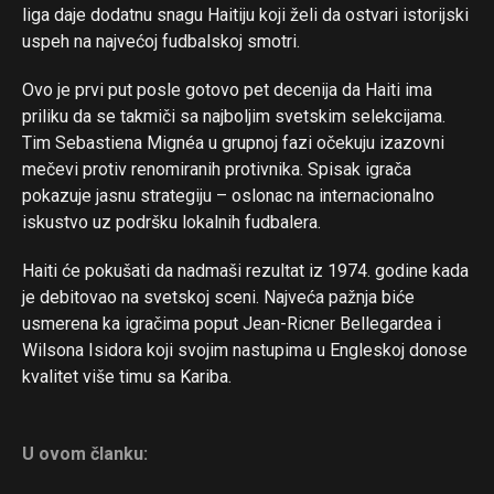
liga daje dodatnu snagu Haitiju koji želi da ostvari istorijski
uspeh na najvećoj fudbalskoj smotri.
Ovo je prvi put posle gotovo pet decenija da Haiti ima
priliku da se takmiči sa najboljim svetskim selekcijama.
Tim Sebastiena Mignéa u grupnoj fazi očekuju izazovni
mečevi protiv renomiranih protivnika. Spisak igrača
Flipboard
pokazuje jasnu strategiju – oslonac na internacionalno
Reddit
iskustvo uz podršku lokalnih fudbalera.
Pinterest
Haiti će pokušati da nadmaši rezultat iz 1974. godine kada
Whatsapp
je debitovao na svetskoj sceni. Najveća pažnja biće
Email
usmerena ka igračima poput Jean-Ricner Bellegardea i
Wilsona Isidora koji svojim nastupima u Engleskoj donose
kvalitet više timu sa Kariba.
U ovom članku: