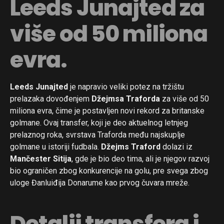
Leeds Junajted za
više od 50 miliona
evra.
Leeds Junajted
je napravio veliki potez na tržištu
prelazaka dovođenjem
Džejmsa Traforda
za više od 50
miliona evra, čime je postavljen novi rekord za britanske
golmane. Ovaj transfer, koji je deo aktuelnog letnjeg
prelaznog roka, svrstava Traforda među najskuplje
golmane u istoriji fudbala.
Džejms Traford
dolazi iz
Mančester Sitija
, gde je bio deo tima, ali je njegov razvoj
bio ograničen zbog konkurencije na golu, pre svega zbog
uloge Đanluiđija Donarume kao prvog čuvara mreže.
Detalji transfera i