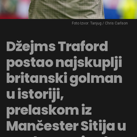
Foto Izvor: Tanjug / Chris Carlson
Džejms Traford
postao najskuplji
britanski golman
u istoriji,
prelaskom iz
Mančester Sitija u