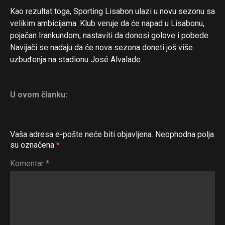
Kao rezultat toga, Sporting Lisabon ulazi u novu sezonu sa
velikim ambicijama. Klub veruje da će napad u Lisabonu,
pojačan Irankundom, nastaviti da donosi golove i pobede.
Navijači se nadaju da će nova sezona doneti još više
uzbuđenja na stadionu José Alvalade.
U ovom članku:
Vaša adresa e-pošte neće biti objavljena.
Neophodna polja
su označena
*
Komentar
*