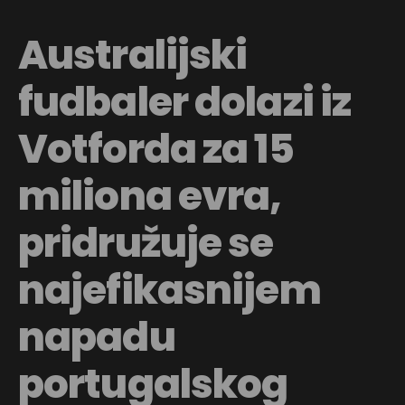
Australijski
fudbaler dolazi iz
Votforda za 15
miliona evra,
pridružuje se
najefikasnijem
napadu
portugalskog