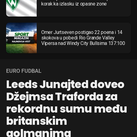
korak ka izlasku iz opasne zone
Omer Jurtseven postigao 22 poena i 14
skokova u pobedi Rio Grande Valley
Vipersa nad Windy City Bullsima 137:100
EURO FUDBAL
Leeds Junajted doveo
Džejmsa Traforda za
rekordnu sumu među
britanskim
golmanima