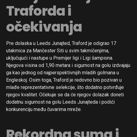
Traforda i
očekivanja
Pre dolaska u Leeds Junajted, Traford je odigrao 17
utakmica za Mančester Siti u svim takmičenjima,
uključujući i nastupe u Premijer ligi i Ligi šampiona.
Njegova visina od 1,90 metara i sigurnost na golu izdvajaju
ga kao jednog od najperspektivnijih mladih golmana u
Engleskoj. Osim toga, Traford je redovno bio pozivan u
mlađe reprezentativne selekcije, što dodatno potvrđuje
njegov kvalitet. Očekuje se da će njegov dolazak doneti
dodatnu sigurnost na golu Leeds Junajteda i podići
konkurenciju među čuvarima mreže.
Rekordna suma i