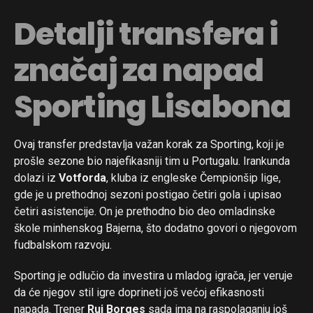
Detalji transfera i
značaj za napad
Sporting Lisabona
Ovaj transfer predstavlja važan korak za Sporting, koji je
prošle sezone bio najefikasniji tim u Portugalu. Irankunda
dolazi iz
Votforda
, kluba iz engleske Čempionšip lige,
gde je u prethodnoj sezoni postigao četiri gola i upisao
četiri asistencije. On je prethodno bio deo omladinske
škole minhenskog Bajerna, što dodatno govori o njegovom
fudbalskom razvoju.
Sporting je odlučio da investira u mladog igrača, jer veruje
da će njegov stil igre doprineti još većoj efikasnosti
napada. Trener
Rui Borges
sada ima na raspolaganju još