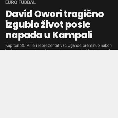
EURO FUDBAL
David Owori tragično
izgubio život posle
napada u Kampali
Kapiten SC Ville i reprezentativac Ugande preminuo nakon
brutalnog napada na ulicama glavnog grada, što je izazvalo
šok u fudbalskoj zajednici.
Objavljeno pre:
7 sati