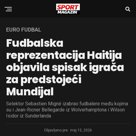
EURO FUDBAL
Fudbalska
reprezentacija Haitija
objavila spisak igrača
za predstojeći
Mundijal
Selektor Sebastien Migné izabrao fudbalere među kojima
su i Jean-Ricner Bellegarde iz Wolverhamptona i Wilson
Isidor iz Sunderlanda
Objavljeno pre:
maj 15, 2026