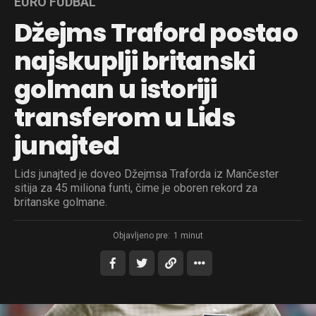
EURO FUDBAL
Džejms Traford postao
najskuplji britanski
golman u istoriji
transferom u Lids
junajted
Lids junajted je doveo Džejmsa Traforda iz Mančester
sitija za 45 miliona funti, čime je oboren rekord za
britanske golmane.
Objavljeno pre:
1 minut