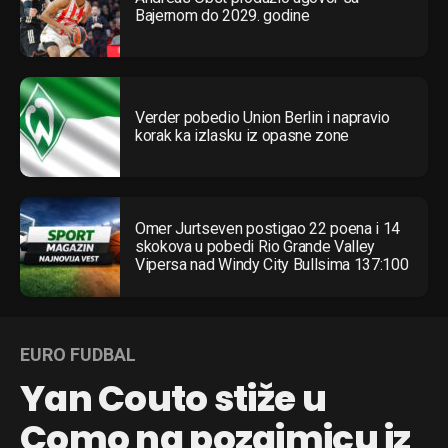
Bajernom do 2029. godine
Verder pobedio Union Berlin i napravio
korak ka izlasku iz opasne zone
Omer Jurtseven postigao 22 poena i 14
skokova u pobedi Rio Grande Valley
Vipersa nad Windy City Bullsima 137:100
EURO FUDBAL
Yan Couto stiže u
Como na pozajmicu iz