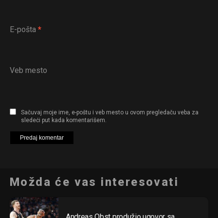
E-pošta
*
Veb mesto
Sačuvaj moje ime, e-poštu i veb mesto u ovom pregledaču veba za
sledeći put kada komentarišem.
Možda će vas interesovati
Andreas Obst produžio ugovor sa