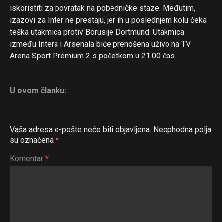
iskoristiti za povratak na pobedničke staze. Međutim,
izazovi za Inter ne prestaju, jer ih u poslednjem kolu čeka
teška utakmica protiv Borusije Dortmund. Utakmica
između Intera i Arsenala biće prenošena uživo na TV
Arena Sport Premium 2 s početkom u 21.00 čas.
U ovom članku:
Vaša adresa e-pošte neće biti objavljena.
Neophodna polja
su označena
*
Komentar
*