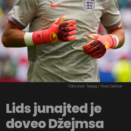
Foto Izvor: Tanjug / Chris Carlson
Lids junajted je
doveo Džejmsa