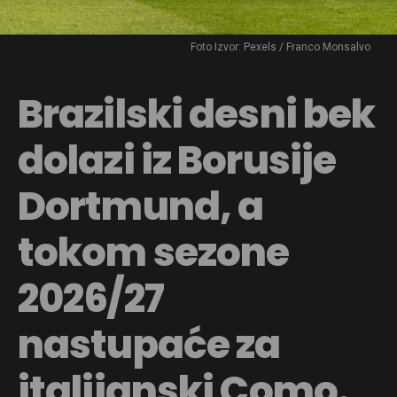
Foto Izvor: Pexels / Franco Monsalvo
Brazilski desni bek
dolazi iz Borusije
Dortmund, a
tokom sezone
2026/27
nastupaće za
italijanski Como.