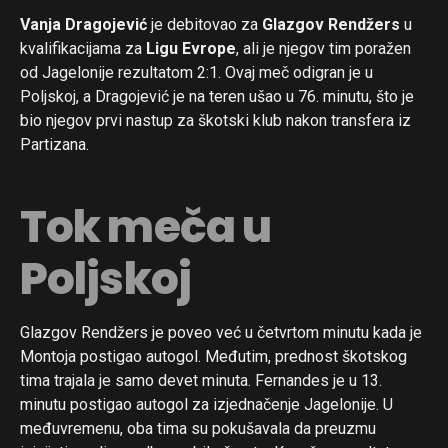
Vanja Dragojević
je debitovao za
Glazgov Rendžers
u
kvalifikacijama za
Ligu Evrope
, ali je njegov tim poražen
od Jagelonije rezultatom 2:1. Ovaj meč odigran je u
Poljskoj, a Dragojević je na teren ušao u 76. minutu, što je
bio njegov prvi nastup za škotski klub nakon transfera iz
Partizana.
Tok meča u
Poljskoj
Glazgov Rendžers je poveo već u četvrtom minutu kada je
Montoja postigao autogol. Međutim, prednost škotskog
tima trajala je samo devet minuta. Fernandes je u 13.
minutu postigao autogol za izjednačenje Jagelonije. U
međuvremenu, oba tima su pokušavala da preuzmu