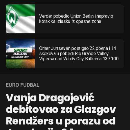
Verder pobedio Union Berlin i napravio
korak ka izlasku iz opasne zone
Omer Jurtseven postigao 22 poena i 14
skokova u pobedi Rio Grande Valley
Vipersa nad Windy City Bullsima 137:100
EURO FUDBAL
Vanja Dragojević
debitovao za Glazgov
Rendžers u porazu od