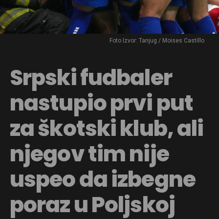
Foto Izvor: Tanjug / Moises Castillo
Srpski fudbaler
nastupio prvi put
za škotski klub, ali
njegov tim nije
uspeo da izbegne
poraz u Poljskoj