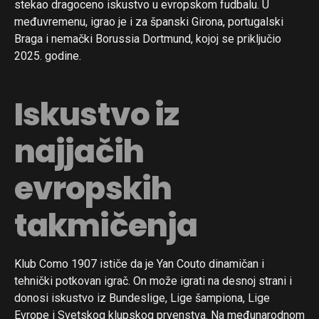
stekao dragoceno iskustvo u evropskom fudbalu. U
međuvremenu, igrao je i za španski Girona, portugalski
Braga i nemački Borussia Dortmund, kojoj se priključio
2025. godine.
Iskustvo iz
najjačih
evropskih
takmičenja
Klub Como 1907 ističe da je Yan Couto dinamičan i
tehnički potkovan igrač. On može igrati na desnoj strani i
donosi iskustvo iz Bundeslige, Lige šampiona, Lige
Evrope i Svetskog klupskog prvenstva. Na međunarodnom