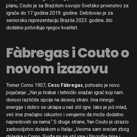
planu, Couto je sa Brazilom osvojio Svetsko prvenstvo za
igrače do 17 godina 2019. godine. Debitovao je za
seniorsku reprezentaciju Brazila 2023. godine, što
dodatno potvrđuje njegov kvalitet.
Fàbregas i Couto o
novom izazovu
Trener Como 1907,
Cesc Fàbregas
, pohvalio je novo
pojačanje: „Yan je hrabar i tehnički snažan igrač koji nam
donosi različite opcije na desnoj strani. Ima mnogo
energije i dobro se uklapa u naš stil igre. Iako je još mlad,
već ima značajno iskustvo i verujemo da može dodatno
napredovati sa nama.“ S druge strane, Yan Couto je izrazio
zadovoljstvo dolaskom u Italiju: „Veoma sam srećan zbog
dolaska u Como. Sviđa mi se stil igre i filozofija tima i