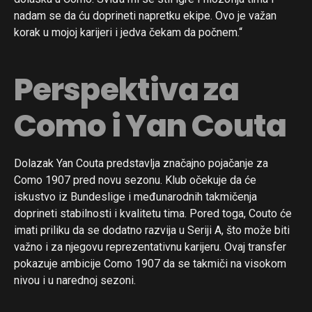
nadam se da ću doprineti napretku ekipe. Ovo je važan
korak u mojoj karijeri i jedva čekam da počnem.“
Perspektiva za
Como i Yan Couta
Dolazak Yan Couta predstavlja značajno pojačanje za
Como 1907 pred novu sezonu. Klub očekuje da će
iskustvo iz Bundeslige i međunarodnih takmičenja
doprineti stabilnosti i kvalitetu tima. Pored toga, Couto će
imati priliku da se dodatno razvija u Seriji A, što može biti
važno i za njegovu reprezentativnu karijeru. Ovaj transfer
pokazuje ambicije Como 1907 da se takmiči na visokom
nivou i u narednoj sezoni.