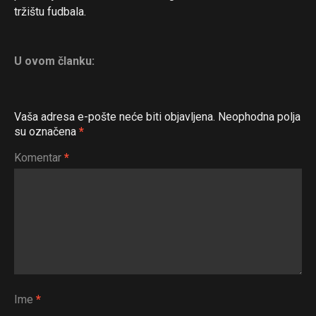
tržištu fudbala.
U ovom članku:
Vaša adresa e-pošte neće biti objavljena.
Neophodna polja
su označena
*
Komentar
*
Ime
*