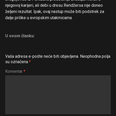
njegovoj karijeri, ali debi u dresu Rendžersa nije doneo
željeni rezultat. Ipak, ovaj nastup može biti podstrek za
dalje prilike u evropskim utakmicama.
U ovom članku:
Vaša adresa e-pošte neće biti objavljena.
Neophodna polja
su označena
*
Komentar
*