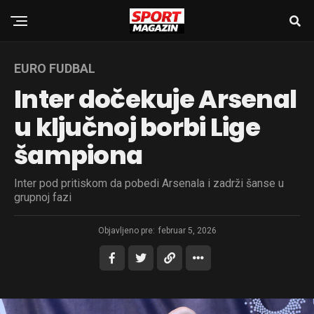
EURO FUDBAL
Inter dočekuje Arsenal
u ključnoj borbi Lige
šampiona
Inter pod pritiskom da pobedi Arsenala i zadrži šanse u
grupnoj fazi
Objavljeno pre:
februar 5, 2026