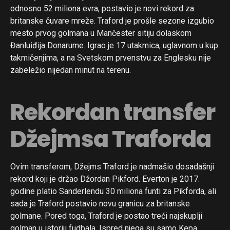
odnosno 52 miliona evra, postavio je novi rekord za
britanske čuvare mreže. Traford je prošle sezone izgubio
mesto prvog golmana u Mančester sitiju dolaskom
Đanluiđija Donarume. Igrao je 17 utakmica, uglavnom u kup
takmičenjima, a na Svetskom prvenstvu za Englesku nije
zabeležio nijedan minut na terenu.
Rekordan transfer
Džejmsa Traforda
Ovim transferom, Džejms Traford je nadmašio dosadašnji
rekord koji je držao Džordan Pikford. Everton je 2017.
godine platio Sanderlendu 30 miliona funti za Pikforda, ali
sada je Traford postavio novu granicu za britanske
golmane. Pored toga, Traford je postao treći najskuplji
golman u istoriji fudbala. Ispred njega su samo Kepa