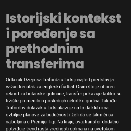
Istorijski kontekst
i poređenje sa
prethodnim
Flipboard
transferima
Reddit
Pinterest
Odlazak Džejmsa Traforda u Lids junajted predstavlja
Whatsapp
važan trenutak za engleski fudbal. Osim što je oboren
rekord za britanske golmane, transfer pokazuje koliko se
Email
tržište promenilo u poslednjih nekoliko godina. Takođe,
Trafordov dolazak u Lids ukazuje na to da klub ima
ozbiljne planove za budućnost i želi da se takmiči sa
najboljima u Premijer ligi. Na kraju, ovaj transfer dodatno
potvrđuje trend rasta vrednosti golmana na svetskom