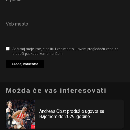
Veb mesto
Sačuvaj moje ime, e-poštu i veb mesto u ovom pregledaču veba za
sledeći put kada komentarišem.
Možda će vas interesovati
Andreas Obst produžio ugovor sa
Bajernom do 2029. godine