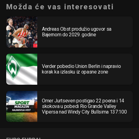
Možda će vas interesovati
Andreas Obst produžio ugovor sa
Bajernom do 2029. godine
Verder pobedio Union Berlin i napravio
korak ka izlasku iz opasne zone
Omer Jurtseven postigao 22 poena i 14
skokova u pobedi Rio Grande Valley
Vipersa nad Windy City Bullsima 137:100