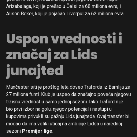
Arizabalaga, koji je prešao u Čelsi za 68 miliona evra, i
Alison Beker, koji je pojačao Liverpul za 62 miliona evra.
Uspon vrednosti i
značaj za Lids
junajted
Mančester siti je prošlog leta doveo Traforda iz Barnlija za
27 miliona funti. Klub je uspeo da značajno poveća njegovu
tržišnu vrednost u samo jednoj sezoni. Iako Traford nije
bio prvi izbor na golu, njegov potencijal i nastupi u
kupovima privukli su pažnju Lids junajteda. Ovaj transfer bi
mogao da ima veliki uticaj na ambicije Lidsa u narednoj
sezoni
Premijer lige
.