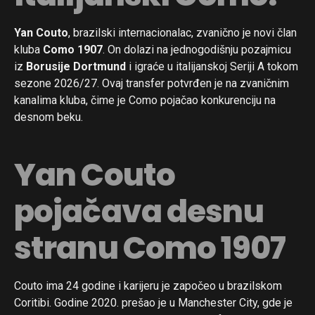
Yan Couto
, brazilski internacionalac, zvanično je novi član
kluba
Como 1907
. On dolazi na jednogodišnju pozajmicu
iz
Borusije Dortmund
i igraće u italijanskoj Seriji A tokom
sezone 2026/27. Ovaj transfer potvrđen je na zvaničnim
kanalima kluba, čime je Como pojačao konkurenciju na
desnom beku.
Yan Couto
pojačava desnu
stranu Como 1907
Couto ima 24 godine i karijeru je započeo u brazilskom
Coritibi. Godine 2020. prešao je u Manchester City, gde je