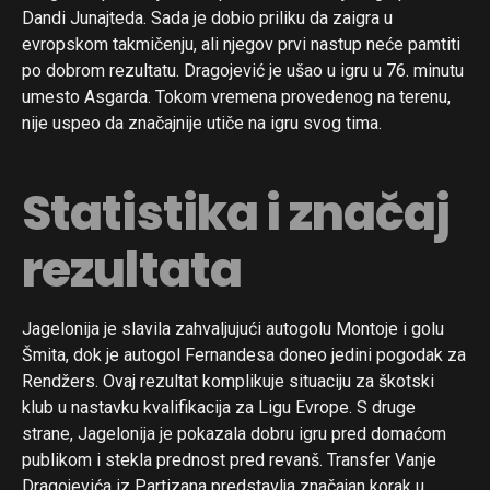
Dandi Junajteda. Sada je dobio priliku da zaigra u
evropskom takmičenju, ali njegov prvi nastup neće pamtiti
po dobrom rezultatu. Dragojević je ušao u igru u 76. minutu
umesto Asgarda. Tokom vremena provedenog na terenu,
nije uspeo da značajnije utiče na igru svog tima.
Statistika i značaj
rezultata
Jagelonija je slavila zahvaljujući autogolu Montoje i golu
Šmita, dok je autogol Fernandesa doneo jedini pogodak za
Rendžers. Ovaj rezultat komplikuje situaciju za škotski
klub u nastavku kvalifikacija za Ligu Evrope. S druge
strane, Jagelonija je pokazala dobru igru pred domaćom
publikom i stekla prednost pred revanš. Transfer Vanje
Dragojevića iz Partizana predstavlja značajan korak u