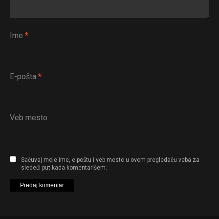
Ime
*
E-pošta
*
Veb mesto
Sačuvaj moje ime, e-poštu i veb mesto u ovom pregledaču veba za
sledeći put kada komentarišem.