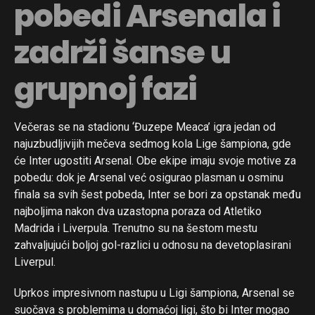
pobedi Arsenala i
zadrži šanse u
Flipboard
grupnoj fazi
Reddit
Pinterest
Večeras se na stadionu ‘Đuzepe Meaca’ igra jedan od
Whatsapp
najuzbudljivijih mečeva sedmog kola Lige šampiona, gde
Email
će Inter ugostiti Arsenal. Obe ekipe imaju svoje motive za
pobedu: dok je Arsenal već osigurao plasman u osminu
finala sa svih šest pobeda, Inter se bori za opstanak među
najboljima nakon dva uzastopna poraza od Atletiko
Madrida i Liverpula. Trenutno su na šestom mestu
zahvaljujući boljoj gol-razlici u odnosu na devetoplasirani
Liverpul.
Uprkos impresivnom nastupu u Ligi šampiona, Arsenal se
suočava s problemima u domaćoj ligi, što bi Inter mogao