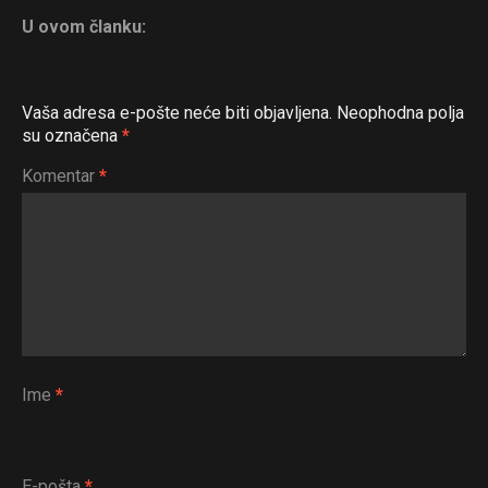
U ovom članku:
Vaša adresa e-pošte neće biti objavljena.
Neophodna polja
su označena
*
Komentar
*
Ime
*
E-pošta
*