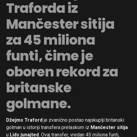
Traforda iz
Mančester sitija
za 45 miliona
funti, čime je
oboren rekord za
britanske
golmane.
Džejms Traford
je zvanično postao najskuplji britanski
golman u istoriji transfera prelaskom iz
Mančester sitija
u
Lids junajted
. Ovaj transfer, vredan 45 miliona funti,