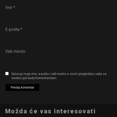
Ime
*
E-pošta
*
Veb mesto
Sačuvaj moje ime, e-poštu i veb mesto u ovom pregledaču veba za
sledeći put kada komentarišem.
Možda će vas interesovati