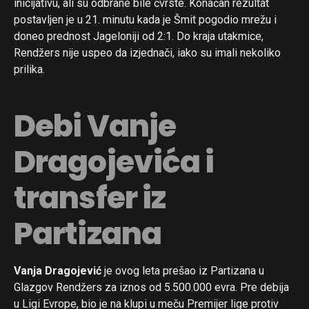
inicijativu, ali su odbrane bile čvrste. Konačan rezultat
postavljen je u 21. minutu kada je Šmit pogodio mrežu i
doneo prednost Jageloniji od 2:1. Do kraja utakmice,
Rendžers nije uspeo da izjednači, iako su imali nekoliko
prilika.
Debi Vanje
Dragojevića i
transfer iz
Partizana
Vanja Dragojević
je ovog leta prešao iz Partizana u
Glazgov Rendžers za iznos od 5.500.000 evra. Pre debija
u Ligi Evrope, bio je na klupi u meču Premijer lige protiv