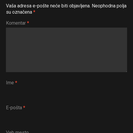
Vaša adresa e-pošte neće biti objavljena.
Neophodna polja
su označena
*
Komentar
*
Ime
*
E-pošta
*
Veb mesto