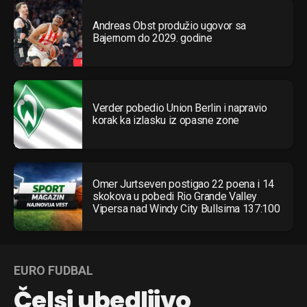
Andreas Obst produžio ugovor sa
Bajernom do 2029. godine
Verder pobedio Union Berlin i napravio
korak ka izlasku iz opasne zone
Omer Jurtseven postigao 22 poena i 14
skokova u pobedi Rio Grande Valley
Vipersa nad Windy City Bullsima 137:100
EURO FUDBAL
Čelsi ubedljivo