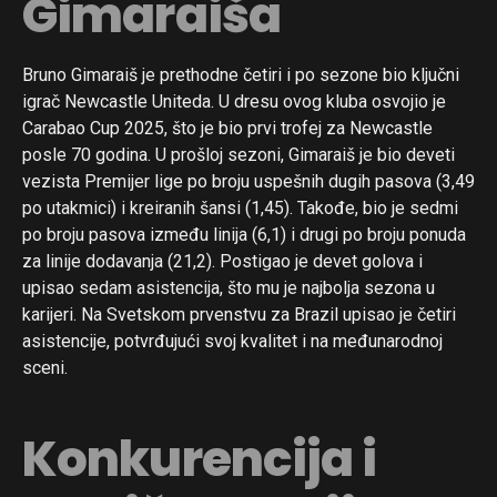
Gimaraiša
Bruno Gimaraiš je prethodne četiri i po sezone bio ključni
igrač Newcastle Uniteda. U dresu ovog kluba osvojio je
Carabao Cup 2025, što je bio prvi trofej za Newcastle
posle 70 godina. U prošloj sezoni, Gimaraiš je bio deveti
vezista Premijer lige po broju uspešnih dugih pasova (3,49
po utakmici) i kreiranih šansi (1,45). Takođe, bio je sedmi
po broju pasova između linija (6,1) i drugi po broju ponuda
za linije dodavanja (21,2). Postigao je devet golova i
upisao sedam asistencija, što mu je najbolja sezona u
karijeri. Na Svetskom prvenstvu za Brazil upisao je četiri
asistencije, potvrđujući svoj kvalitet i na međunarodnoj
sceni.
Konkurencija i