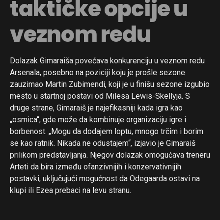
taktičke opcije u
veznom redu
Dolazak Gimaraiša povećava konkurenciju u veznom redu
Arsenala, posebno na poziciji koju je prošle sezone
zauzimao Martin Zubimendi, koji je u finišu sezone izgubio
mesto u startnoj postavi od Milesa Lewis-Skellyja. S
druge strane, Gimaraiš je najefikasniji kada igra kao
„osmica“, gde može da kombinuje organizaciju igre i
borbenost. „Mogu da dodajem loptu, mnogo trčim i borim
se kao ratnik. Nikada ne odustajem“, izjavio je Gimaraiš
prilikom predstavljanja. Njegov dolazak omogućava treneru
Arteti da bira između ofanzivnijih i konzervativnijih
postavki, uključujući mogućnost da Odegaarda ostavi na
klupi ili Ezea prebaci na levu stranu.