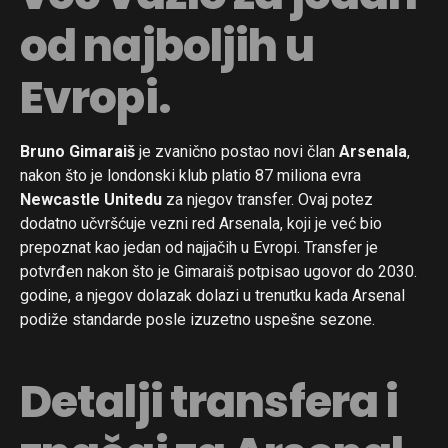
od najboljih u
Evropi.
Bruno Gimaraiš
je zvanično postao novi član
Arsenala
,
nakon što je londonski klub platio 87 miliona evra
Newcastle Unitedu
za njegov transfer. Ovaj potez
dodatno učvršćuje vezni red Arsenala, koji je već bio
prepoznat kao jedan od najjačih u Evropi. Transfer je
potvrđen nakon što je Gimaraiš potpisao ugovor do 2030.
godine, a njegov dolazak dolazi u trenutku kada Arsenal
podiže standarde posle izuzetno uspešne sezone.
Detalji transfera i