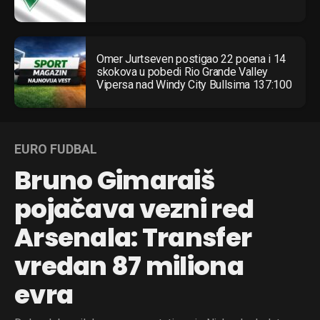
Omer Jurtseven postigao 22 poena i 14
skokova u pobedi Rio Grande Valley
Vipersa nad Windy City Bullsima 137:100
EURO FUDBAL
Bruno Gimaraiš
pojačava vezni red
Arsenala: Transfer
vredan 87 miliona
evra