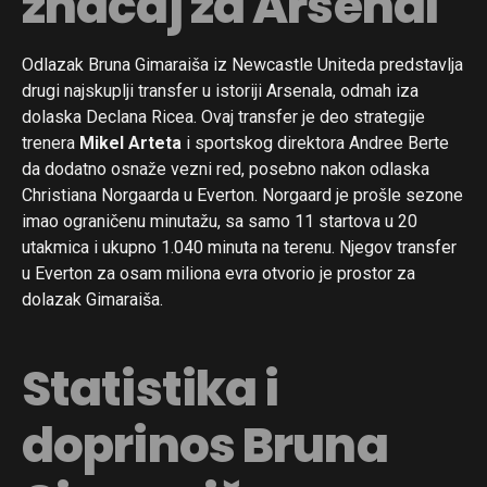
značaj za Arsenal
Odlazak Bruna Gimaraiša iz Newcastle Uniteda predstavlja
drugi najskuplji transfer u istoriji Arsenala, odmah iza
dolaska Declana Ricea. Ovaj transfer je deo strategije
trenera
Mikel Arteta
i sportskog direktora Andree Berte
da dodatno osnaže vezni red, posebno nakon odlaska
Christiana Norgaarda u Everton. Norgaard je prošle sezone
imao ograničenu minutažu, sa samo 11 startova u 20
utakmica i ukupno 1.040 minuta na terenu. Njegov transfer
u Everton za osam miliona evra otvorio je prostor za
dolazak Gimaraiša.
Statistika i
doprinos Bruna