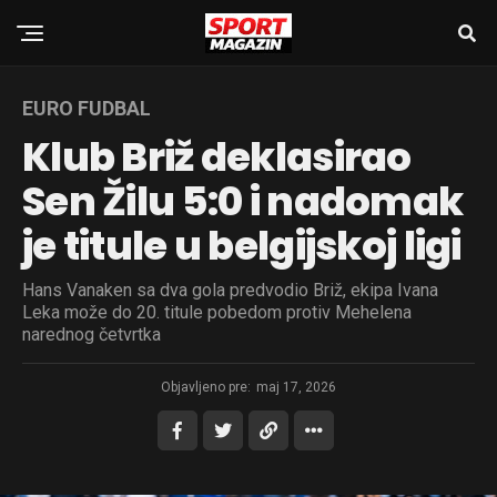
EURO FUDBAL
Klub Briž deklasirao
Sen Žilu 5:0 i nadomak
je titule u belgijskoj ligi
Hans Vanaken sa dva gola predvodio Briž, ekipa Ivana
Leka može do 20. titule pobedom protiv Mehelena
narednog četvrtka
Objavljeno pre:
maj 17, 2026