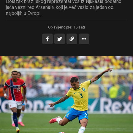
Dolazak brazilskog reprezentativca iz Njukasla dodatno
jača vezni red Arsenala, koji je već važio za jedan od
najboljih u Evropi.
Objavljeno pre:
15 sati