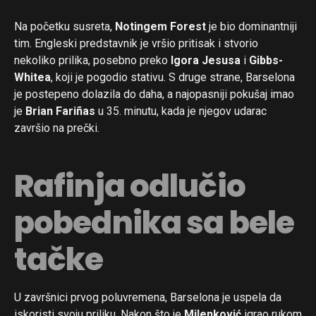
Na početku susreta,
Notingem Forest
je bio dominantniji
tim. Engleski predstavnik je vršio pritisak i stvorio
nekoliko prilika, posebno preko
Igora Jesusa
i
Gibbs-
Whitea
, koji je pogodio stativu. S druge strane, Barselona
je postepeno dolazila do daha, a najopasniji pokušaj imao
je
Brian Fariñas
u 35. minutu, kada je njegov udarac
završio na prečki.
Rafinja odlučio
pobednika sa bele
tačke
U završnici prvog poluvremena, Barselona je uspela da
iskoristi svoju priliku. Nakon što je
Milenković
igrao rukom