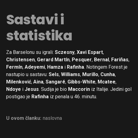
Sastavi i
statistika
Za Barselonu su igrali:
Sczesny
,
Xavi Espart
,
Christensen
,
Gerard Martín
,
Pesquer
,
Bernal
,
Fariñas
,
Fermín
,
Adeyemi
,
Hamza
i
Rafinha
. Notingem Forest je
nastupio u sastavu:
Sels
,
Williams
,
Murillo
,
Cunha
,
Milenković
,
Aina
,
Sangaré
,
Gibbs-White
,
Mcatee
,
Ndoye
i
Jesus
. Sudija je bio
Maccorin
iz Italije. Jedini gol
postigao je
Rafinha
iz penala u 46. minutu.
U ovom članku:
naslovna