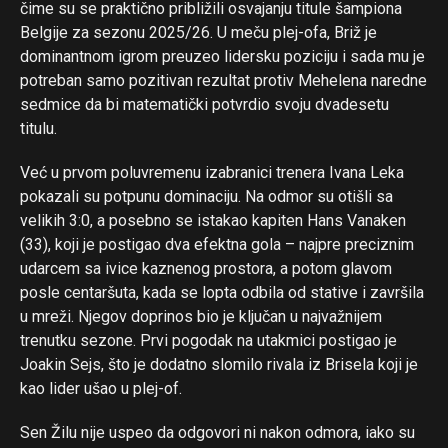
čime su se praktično približili osvajanju titule šampiona
Belgije za sezonu 2025/26. U meču plej-ofa, Briž je
dominantnom igrom preuzeo lidersku poziciju i sada mu je
potreban samo pozitivan rezultat protiv Mehelena naredne
sedmice da bi matematički potvrdio svoju dvadesetu
titulu.
Već u prvom poluvremenu izabranici trenera Ivana Leka
pokazali su potpunu dominaciju. Na odmor su otišli sa
velikih 3:0, a posebno se istakao kapiten Hans Vanaken
(33), koji je postigao dva efektna gola – najpre preciznim
udarcem sa ivice kaznenog prostora, a potom glavom
posle centaršuta, kada se lopta odbila od stative i završila
u mreži. Njegov doprinos bio je ključan u najvažnijem
trenutku sezone. Prvi pogodak na utakmici postigao je
Joakin Sejs, što je dodatno slomilo rivala iz Brisela koji je
kao lider ušao u plej-of.
Sen Žilu nije uspeo da odgovori ni nakon odmora, iako su