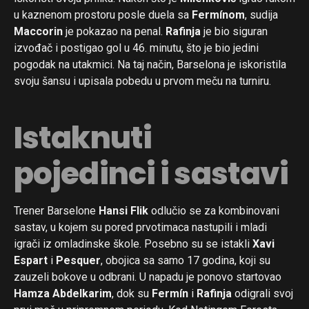
u kaznenom prostoru posle duela sa
Fermínom
, sudija
Maccorin
je pokazao na penal.
Rafinja
je bio siguran
izvođač i postigao gol u 46. minutu, što je bio jedini
pogodak na utakmici. Na taj način, Barselona je iskoristila
svoju šansu i upisala pobedu u prvom meču na turniru.
Istaknuti
pojedinci i sastavi
Trener Barselone
Hansi Flik
odlučio se za kombinovani
sastav, u kojem su pored prvotimaca nastupili i mladi
igrači iz omladinske škole. Posebno su se istakli
Xavi
Espart
i
Pesquer
, obojica sa samo 17 godina, koji su
zauzeli bokove u odbrani. U napadu je ponovo startovao
Hamza Abdelkarim
, dok su
Fermín
i
Rafinja
odigrali svoj