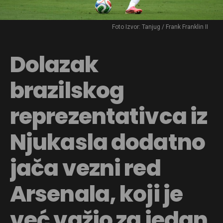
Foto Izvor: Tanjug / Frank Franklin II
Dolazak
brazilskog
reprezentativca iz
Njukasla dodatno
jača vezni red
Arsenala, koji je
već važio za jedan