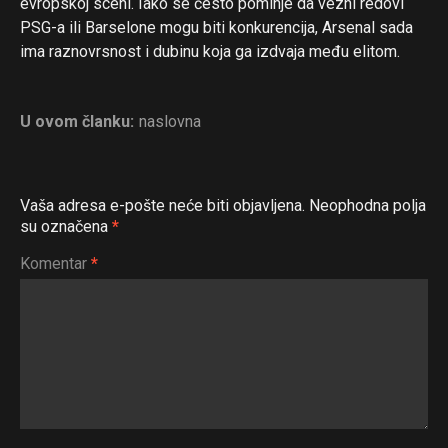
evropskoj sceni. Iako se često pominje da vezni redovi
PSG-a ili Barselone mogu biti konkurencija, Arsenal sada
ima raznovrsnost i dubinu koja ga izdvaja među elitom.
U ovom članku:
naslovna
Vaša adresa e-pošte neće biti objavljena.
Neophodna polja
su označena
*
Komentar
*