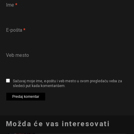
Ime
*
E-pošta
*
Veb mesto
Sačuvaj moje ime, e-poštu i veb mesto u ovom pregledaču veba za
sledeći put kada komentarišem.
Možda će vas interesovati