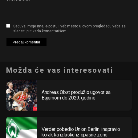
Sačuvaj moje ime, e-poštu i veb mesto u ovom pregledaču veba za
sledeći put kada komentarišem.
Možda će vas interesovati
Andreas Obst produžio ugovor sa
Bajernom do 2029. godine
Verder pobedio Union Berlin i napravio
korak ka izlasku iz opasne zone