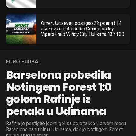
Omer Jurtseven postigao 22 poena i 14
skokova u pobedi Rio Grande Valley
Vipersa nad Windy City Bullsima 137:100
Flipboard
Reddit
EURO FUDBAL
Pinterest
Barselona pobedila
Whatsapp
Email
Notingem Forest 1:0
golom Rafinje iz
penala u Udinama
Rafinja je postigao jedini gol sa bele tačke u prvom meču
Barselone na turniru u Udinama, dok je Notingem Forest
pružio snažan otpor.