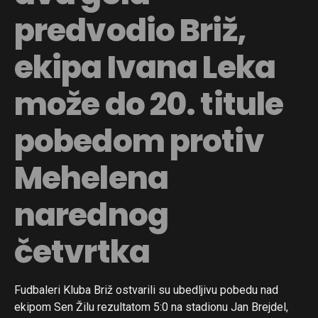
predvodio Briž,
ekipa Ivana Leka
može do 20. titule
pobedom protiv
Mehelena
narednog
četvrtka
Fudbaleri Kluba Briž ostvarili su ubedljivu pobedu nad
ekipom Sen Žilu rezultatom 5:0 na stadionu Jan Brejdel,