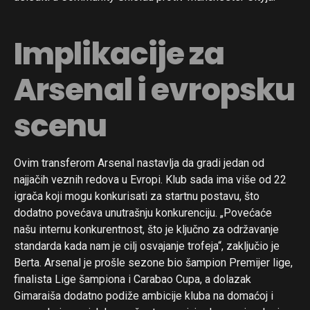
Implikacije za
Arsenal i evropsku
scenu
Ovim transferom Arsenal nastavlja da gradi jedan od
najjačih veznih redova u Evropi. Klub sada ima više od 22
igrača koji mogu konkurisati za startnu postavu, što
dodatno povećava unutrašnju konkurenciju. „Povećaće
našu internu konkurentnost, što je ključno za održavanje
standarda kada nam je cilj osvajanje trofeja“, zaključio je
Berta. Arsenal je prošle sezone bio šampion Premijer lige,
finalista Lige šampiona i Carabao Cupa, a dolazak
Gimaraiša dodatno podiže ambicije kluba na domaćoj i