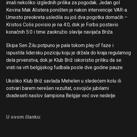
imali nekoliko izglednih prilika za pogodak. Jedan gol
Kevina Mak Alistera poništen je nakon intervencije VAR-a.
Umesto preokreta usledila su još dva pogotka domaćih –
Kristos Colis povisio je na 4:0, dok je Forbs postavio
konačnih 5:0 i time zaokružio slavlje navijača Briža.
Ekipa Sen Žilu potpuno je pala tokom plej-of faze i
ispustila lidersku poziciju koju je držala do kraja regularnog
dela prvenstva, dok je Klub Briž iskoristio priliku da se
vrati na vrh belgijskog fudbala posle dve godine pauze.
Ukoliko Klub Briž savlada Mehelen u sledećem kolu ili
ostvari barem nerešen rezultat, osvojiće jubilarni
dvadeseti naslov šampiona Belgije već ove nedelje.
U ovom članku: