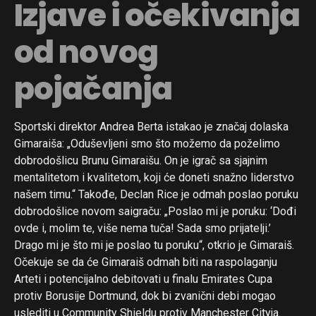
Izjave i očekivanja
od novog
pojačanja
Sportski direktor Andrea Berta istakao je značaj dolaska
Gimaraiša: „Oduševljeni smo što možemo da poželimo
dobrodošlicu Brunu Gimaraišu. On je igrač sa sjajnim
mentalitetom i kvalitetom, koji će doneti snažno liderstvo
našem timu.“ Takođe, Declan Rice je odmah poslao poruku
dobrodošlice novom saigraču: „Poslao mi je poruku: ‘Dođi
ovde i, molim te, više nema tuča! Sada smo prijatelji.’
Drago mi je što mi je poslao tu poruku“, otkrio je Gimaraiš.
Očekuje se da će Gimaraiš odmah biti na raspolaganju
Arteti i potencijalno debitovati u finalu Emirates Cupa
protiv Borusije Dortmund, dok bi zvanični debi mogao
uslediti u Community Shieldu protiv Manchester Cityja.