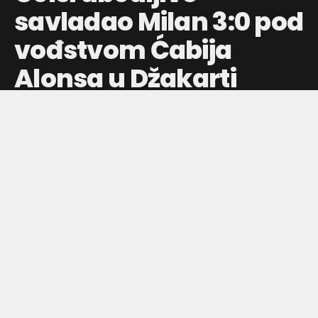
savladao Milan 3:0 pod
vođstvom Ćabija
Alonsa u Džakarti
Joao Pedro postigao dva gola, Moises Kaisedo dodao
treći, dok je Ćabi Alonso prvi put primenio formaciju sa tri
štopera
Objavljeno pre:
15 sati