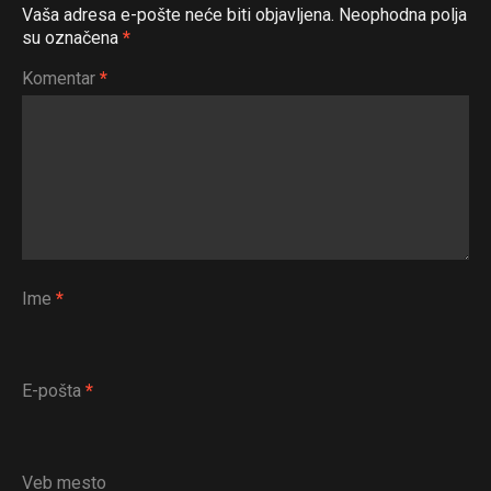
Vaša adresa e-pošte neće biti objavljena.
Neophodna polja
su označena
*
Komentar
*
Ime
*
E-pošta
*
Veb mesto