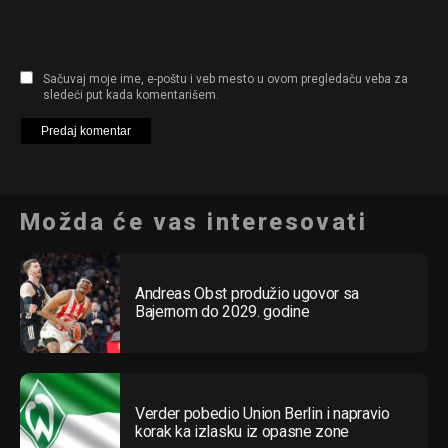
Sačuvaj moje ime, e-poštu i veb mesto u ovom pregledaču veba za
sledeći put kada komentarišem.
Možda će vas interesovati
Andreas Obst produžio ugovor sa
Bajernom do 2029. godine
Verder pobedio Union Berlin i napravio
korak ka izlasku iz opasne zone