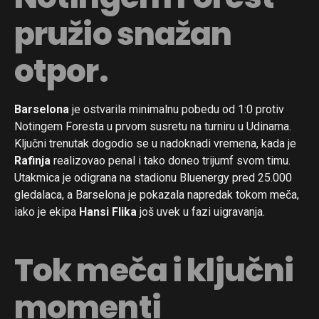
pružio snažan
otpor.
Barselona
je ostvarila minimalnu pobedu od 1:0 protiv
Notingem Foresta u prvom susretu na turniru u Udinama.
Ključni trenutak dogodio se u nadoknadi vremena, kada je
Rafinja
realizovao penal i tako doneo trijumf svom timu.
Utakmica je odigrana na stadionu Bluenergy pred 25.000
gledalaca, a Barselona je pokazala napredak tokom meča,
iako je ekipa
Hansi Flika
još uvek u fazi uigravanja.
Tok meča i ključni
momenti