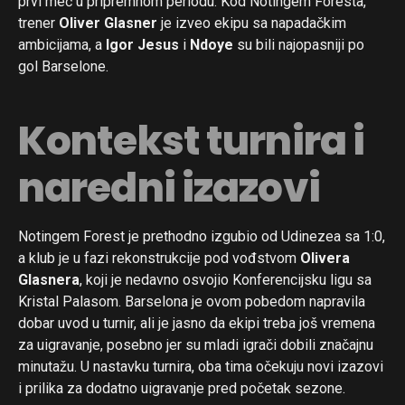
prvi meč u pripremnom periodu. Kod Notingem Foresta,
trener
Oliver Glasner
je izveo ekipu sa napadačkim
ambicijama, a
Igor Jesus
i
Ndoye
su bili najopasniji po
gol Barselone.
Kontekst turnira i
naredni izazovi
Notingem Forest je prethodno izgubio od Udinezea sa 1:0,
a klub je u fazi rekonstrukcije pod vođstvom
Olivera
Glasnera
, koji je nedavno osvojio Konferencijsku ligu sa
Kristal Palasom. Barselona je ovom pobedom napravila
dobar uvod u turnir, ali je jasno da ekipi treba još vremena
za uigravanje, posebno jer su mladi igrači dobili značajnu
minutažu. U nastavku turnira, oba tima očekuju novi izazovi
i prilika za dodatno uigravanje pred početak sezone.