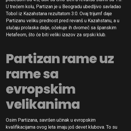
U trećem kolu, Partizan je u Beogradu ubedljivo savladao
Tobol iz Kazahstana rezultatom 3:0. Ovaj trijumf daje
Partizanu veliku prednost pred revanš u Kazahstanu, a u
slučaju prolaska dalje, očekuje ih dvomeč sa španskim
Hetafeom, što će biti veliki izazov za srpski klub.
Partizan rame uz
rame sa
evropskim
velikanima
Osim Partizana, savršen učinak u evropskim
kvalifikacijama ovog leta imaju još devet klubova. To su