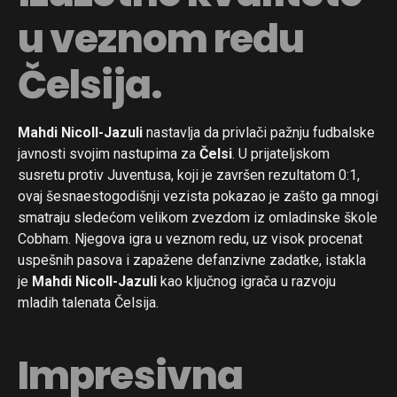
u veznom redu
Čelsija.
Mahdi Nicoll-Jazuli
nastavlja da privlači pažnju fudbalske
javnosti svojim nastupima za
Čelsi
. U prijateljskom
susretu protiv Juventusa, koji je završen rezultatom 0:1,
ovaj šesnaestogodišnji vezista pokazao je zašto ga mnogi
smatraju sledećom velikom zvezdom iz omladinske škole
Cobham. Njegova igra u veznom redu, uz visok procenat
uspešnih pasova i zapažene defanzivne zadatke, istakla
je
Mahdi Nicoll-Jazuli
kao ključnog igrača u razvoju
mladih talenata Čelsija.
Impresivna