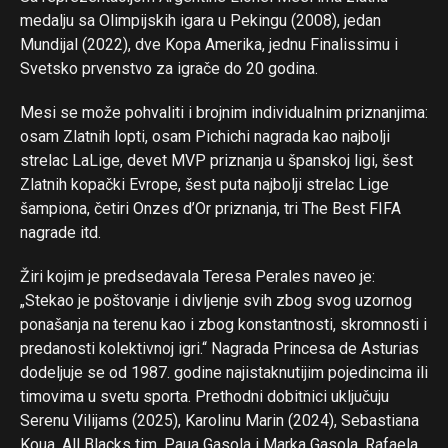
medalju sa Olimpijskih igara u Pekingu (2008), jedan
Mundijal (2022), dve Kopa Amerika, jednu Finalissimu i
Svetsko prvenstvo za igrače do 20 godina.
Mesi se može pohvaliti i brojnim individualnim priznanjima:
osam Zlatnih lopti, osam Pichichi nagrada kao najbolji
strelac LaLige, devet MVP priznanja u španskoj ligi, šest
Zlatnih kopački Evrope, šest puta najbolji strelac Lige
šampiona, četiri Onzes d’Or priznanja, tri The Best FIFA
nagrade itd.
Žiri kojim je predsedavala Teresa Perales naveo je:
„Stekao je poštovanje i divljenje svih zbog svog uzornog
ponašanja na terenu kao i zbog konstantnosti, skromnosti i
predanosti kolektivnoj igri.“ Nagrada Princesa de Asturias
dodeljuje se od 1987. godine najistaknutijim pojedincima ili
timovima u svetu sporta. Prethodni dobitnici uključuju
Serenu Vilijams (2025), Karolinu Marin (2024), Sebastiana
Koua, All Blacks tim, Paua Gasola i Marka Gasola, Rafaela