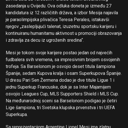
zasedanja u Ovijedu. Ova odluka doneta je između 27
kandidatura iz 12 različitih država, a izbor Mesija najavila
je paraolimpijska plivačica Teresa Perales, istakavši
njegov „zaslepljujući talenat, izuzetnu sportsku karijeru i
kontinuiranu humanitarnu aktivnost u promociji obrazovanja
i zdravlja za decu iz ugroženih sredina“.
Mesi je tokom svoje karijere postao jedan od najvećih
fudbalera svih vremena, sa impresivnim brojem osvojenih
trofeja. Sa Barselonom je osvojio deset titula šampiona
Španije, sedam Kupova kralja i osam Superkupova Španije.
U dresu Pari Sen Žermena dodao je dve titule Ligue 1 i
jednu Superkup Francuske, dok je sa Inter Majamijem
osvojio Leagues Cup, MLS Supporters Shield i MLS Cup.
Na međunarodnoj sceni sa Barselonom podigao je četiri
Lige šampiona, tri Svetska klupska prvenstva i tri UEFA
Superkupa.
Sa reprezentacijom Argentine Lionel Mesi ima zlatnu