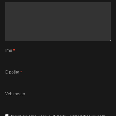
Ime
*
E-pošta
*
Veb mesto