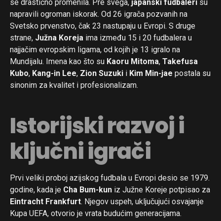
se drastično promenila. Pre svega,
japanski fudbaleri
su
napravili ogroman iskorak. Od 26 igrača pozvanih na
Svetsko prvenstvo, čak 23 nastupaju u Evropi. S druge
strane,
Južna Koreja
ima između 15 i 20 fudbalera u
najjačim evropskim ligama, od kojih je 13 igralo na
Mundijalu. Imena kao što su
Kaoru Mitoma
,
Takefusa
Kubo
,
Kang-in Lee
,
Zion Suzuki
i
Kim Min-jae
postala su
sinonim za kvalitet i profesionalizam.
Istorijski razvoj i
ključni igrači
Prvi veliki proboj azijskog fudbala u Evropi desio se 1979.
godine, kada je
Cha Bum-kun
iz Južne Koreje potpisao za
Eintracht Frankfurt
. Njegov uspeh, uključujući osvajanje
Kupa UEFA, otvorio je vrata budućim generacijama.