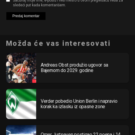
Sačuvaj moje ime, e-poštu i veb mesto u ovom pregledaču veba za
sledeći put kada komentarišem.
Možda će vas interesovati
Andreas Obst produžio ugovor sa
Bajernom do 2029. godine
Verder pobedio Union Berlin i napravio
korak ka izlasku iz opasne zone
Omer Jurtseven postigao 22 poena i 14