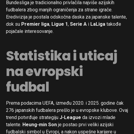
Bundesliga je tradicionalno privlačila najviše azijskih
fudbalera zbog manjih ograničenja za strane igrače.
Eredivizija je postala odskočna daska za japanske talente,
dok su
Premier liga
,
Ligue 1
,
Serie A
i
LaLiga
takođe
pojačale interesovanje.
Statistika i uticaj
na evropski
fudbal
Prema podacima UEFA, između 2020. i 2025. godine čak
276 japanskih fudbalera prešlo je u evropske klubove. Ovaj
trend potvrđuje strategiju
J-League
da izvozi mlade
talente.
Heung-min Son
je postao prvi veliki azijski
fudbalski simbol u Evropi, a nakon uspešne karijere u