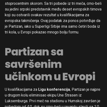
stoprocentnim skorom. Sa tri pobede iz tri meča, crno-beli
su jedini srpski predstavnik među deset evropskih timova
koji su ostvarili ovakav rezultat u kvalifikacijama za
evropska takmičenja. Ovaj podatak za ponos potvrđuje da
je Partizan, iako u Superligi Srbije ima samo četiri boda iz
tri kola, u Evropi pokazao mnogo bolju formu.
Partizan sa
savršenim
učinkom u Evropi
U kvalifikacijama za
Ligu konferencija
, Partizan je najpre
u drugom kolu eliminisao ekipu Une Štrasen iz
Luksemburga. Prvi meč na stadionu u Humskoj završen je
pobedom od 4:0, dok su crno-beli u revanšu slavili sa 1:0.