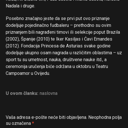
Nadala i druge.
Posebno značajno jeste da se prvi put ovo priznanje
dodeljuje pojedinačno fudbaleru – prethodno su ovim
priznanjem bili nagrađeni timovi ili selekcije poput Brazila
(2002), Španije (2010) te Iker Kasiljas i Ćavi Ernandes
(2012). Fondacija Princesa de Asturias svake godine
dodeljuje ukupno osam nagrada u različitim oblastima – uz
sport tu su umetnost, nauka, društvene nauke itd., a
ceremonija uručenja biće održana u oktobru u Teatru
Campoamor u Ovijedu.
U ovom članku:
naslovna
Vaša adresa e-pošte neće biti objavljena.
Neophodna polja
su označena
*