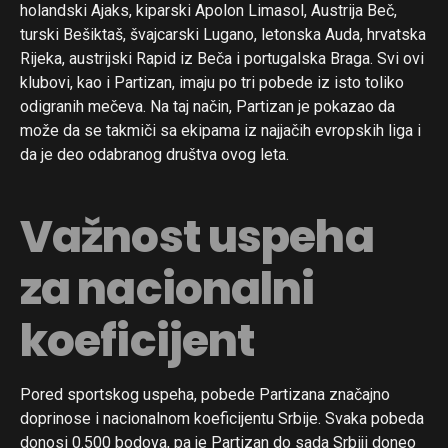
holandski Ajaks, kiparski Apolon Limasol, Austrija Beč,
turski Bešiktaš, švajcarski Lugano, letonska Auda, hrvatska
Rijeka, austrijski Rapid iz Beča i portugalska Braga. Svi ovi
klubovi, kao i Partizan, imaju po tri pobede iz isto toliko
odigranih mečeva. Na taj način, Partizan je pokazao da
može da se takmiči sa ekipama iz najjačih evropskih liga i
da je deo odabranog društva ovog leta.
Važnost uspeha
za nacionalni
koeficijent
Pored sportskog uspeha, pobede Partizana značajno
doprinose i nacionalnom koeficijentu Srbije. Svaka pobeda
donosi 0.500 bodova, pa je Partizan do sada Srbiji doneo