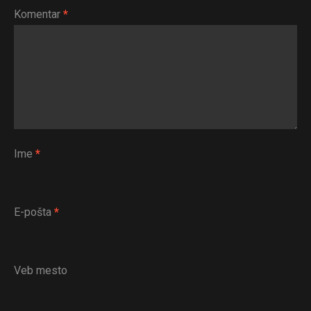
Komentar
*
Ime
*
E-pošta
*
Flipboard
Reddit
Veb mesto
Pinterest
Whatsapp