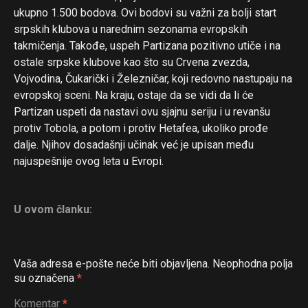
ukupno 1.500 bodova. Ovi bodovi su važni za bolji start
srpskih klubova u narednim sezonama evropskih
takmičenja. Takođe, uspeh Partizana pozitivno utiče i na
ostale srpske klubove kao što su Crvena zvezda,
Vojvodina, Čukarički i Železničar, koji redovno nastupaju na
evropskoj sceni. Na kraju, ostaje da se vidi da li će
Partizan uspeti da nastavi ovu sjajnu seriju i u revanšu
protiv Tobola, a potom i protiv Hetafea, ukoliko prođe
dalje. Njihov dosadašnji učinak već je upisan među
najuspešnije ovog leta u Evropi.
U ovom članku:
Vaša adresa e-pošte neće biti objavljena.
Neophodna polja
su označena
*
Komentar
*