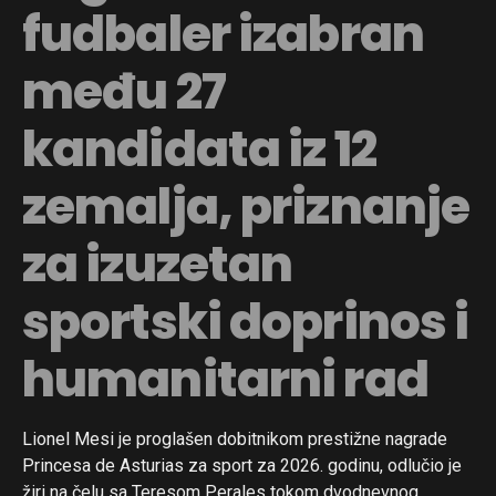
fudbaler izabran
među 27
kandidata iz 12
zemalja, priznanje
za izuzetan
sportski doprinos i
humanitarni rad
Lionel Mesi je proglašen dobitnikom prestižne nagrade
Princesa de Asturias za sport za 2026. godinu, odlučio je
žiri na čelu sa Teresom Perales tokom dvodnevnog