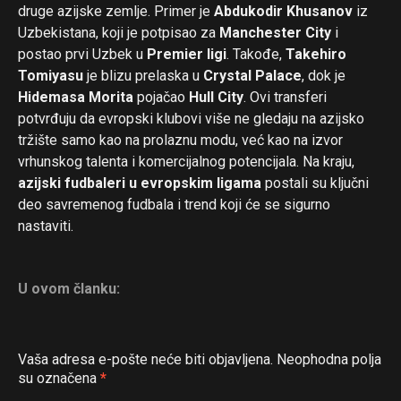
druge azijske zemlje. Primer je
Abdukodir Khusanov
iz
Uzbekistana, koji je potpisao za
Manchester City
i
postao prvi Uzbek u
Premier ligi
. Takođe,
Takehiro
Tomiyasu
je blizu prelaska u
Crystal Palace
, dok je
Hidemasa Morita
pojačao
Hull City
. Ovi transferi
potvrđuju da evropski klubovi više ne gledaju na azijsko
tržište samo kao na prolaznu modu, već kao na izvor
vrhunskog talenta i komercijalnog potencijala. Na kraju,
azijski fudbaleri u evropskim ligama
postali su ključni
deo savremenog fudbala i trend koji će se sigurno
nastaviti.
U ovom članku:
Vaša adresa e-pošte neće biti objavljena.
Neophodna polja
su označena
*