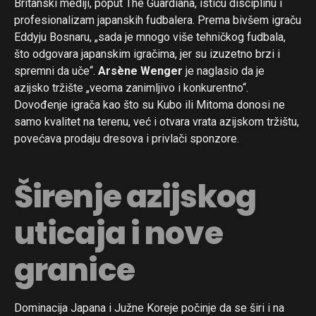
Britanski mediji, poput The Guardiana, ističu disciplinu i
profesionalizam japanskih fudbalera. Prema bivšem igraču
Eddyju Bosnaru, „sada je mnogo više tehničkog fudbala,
što odgovara japanskim igračima, jer su izuzetno brzi i
spremni da uče“.
Arsène Wenger
je naglasio da je
azijsko tržište „veoma zanimljivo i konkurentno“.
Dovođenje igrača kao što su Kubo ili Mitoma donosi ne
samo kvalitet na terenu, već i otvara vrata azijskom tržištu,
povećava prodaju dresova i privlači sponzore.
Širenje azijskog
uticaja i nove
granice
Dominacija Japana i Južne Koreje počinje da se širi i na