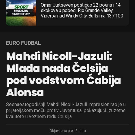
Omer Jurtseven postigao 22 poena i 14
skokova u pobedi Rio Grande Valley
Vipersa nad Windy City Bullsima 137:100
EURO FUDBAL
Mahdi Nicoll-Jazuli:
Mlada nada Čelsija
pod vođstvom Ćabija
Alonsa
Šesnaestogodišnji Mahdi Nicoll-Jazuli impresionirao je u
prijateljskom meču protiv Juventusa, pokazujući izuzetne
kvalitete u veznom redu Čelsija.
Objavljeno pre:
2 sata