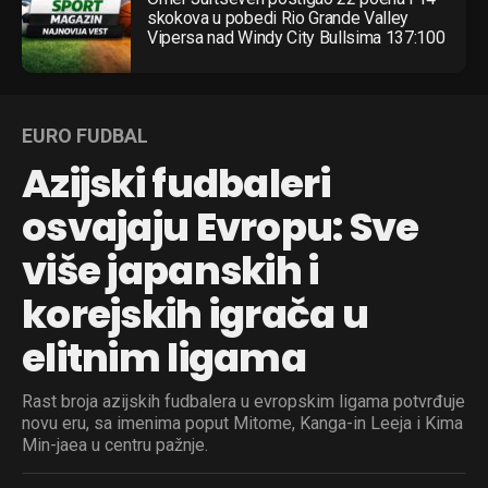
skokova u pobedi Rio Grande Valley
Vipersa nad Windy City Bullsima 137:100
EURO FUDBAL
Azijski fudbaleri
osvajaju Evropu: Sve
više japanskih i
korejskih igrača u
elitnim ligama
Rast broja azijskih fudbalera u evropskim ligama potvrđuje
novu eru, sa imenima poput Mitome, Kanga-in Leeja i Kima
Min-jaea u centru pažnje.