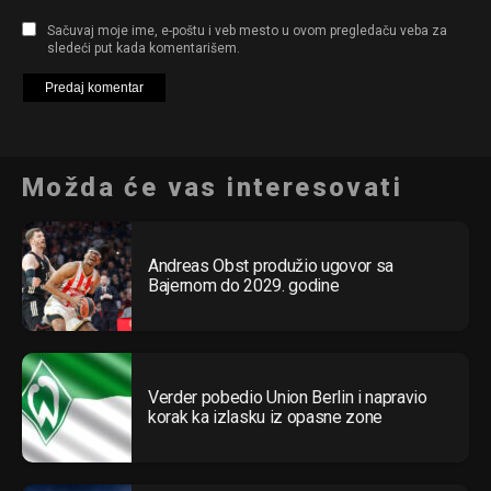
Email
Sačuvaj moje ime, e-poštu i veb mesto u ovom pregledaču veba za
sledeći put kada komentarišem.
Možda će vas interesovati
Andreas Obst produžio ugovor sa
Bajernom do 2029. godine
Verder pobedio Union Berlin i napravio
korak ka izlasku iz opasne zone