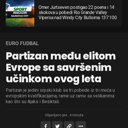
Omer Jurtseven postigao 22 poena i 14
skokova u pobedi Rio Grande Valley
Vipersa nad Windy City Bullsima 137:100
EURO FUDBAL
Partizan među elitom
Evrope sa savršenim
učinkom ovog leta
Partizan je jedini srpski klub sa tri pobede iz tri meča u
evropskim kvalifikacijama, rame uz rame sa velikanima
kao što su Ajaks i Bešiktaš.
Objavljeno pre:
4 minuta