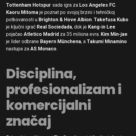
Tottenham Hotspur
sada igra za
Los Angeles FC
.
Kaoru Mitoma
je poznat po svojoj brzini i tehničkoj
potkovanosti u
Brighton & Hove Albion
.
Takefusa Kubo
je ključni igrač
Real Sociedada
, dok je
Kang-in Lee
pojačao
Atletico Madrid
za 35 miliona evra.
Kim Min-jae
je lider odbrane
Bayern Münchena
, a
Takumi Minamino
nastupa za
AS Monaco
.
Disciplina,
profesionalizam i
komercijalni
značaj