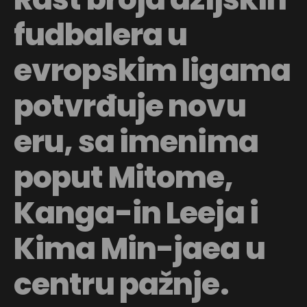
fudbalera u
evropskim ligama
potvrđuje novu
eru, sa imenima
poput Mitome,
Kanga-in Leeja i
Kima Min-jaea u
centru pažnje.