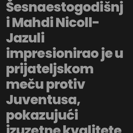
Šesnaestogodišnj
i Mahdi Nicoll-
Jazuli
impresionirao je u
prijateljskom
meču protiv
Juventusa,
pokazujući
izuzetne kvalitete