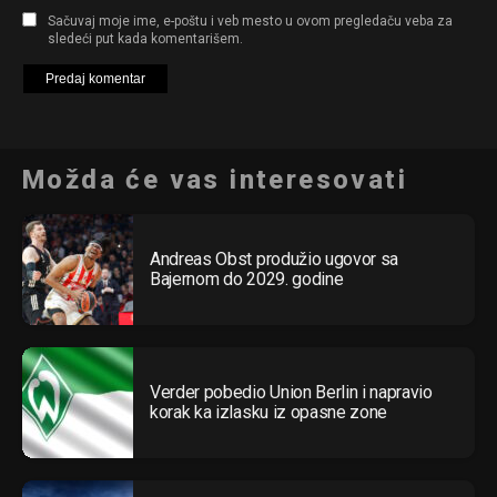
Sačuvaj moje ime, e-poštu i veb mesto u ovom pregledaču veba za
sledeći put kada komentarišem.
Možda će vas interesovati
Andreas Obst produžio ugovor sa
Bajernom do 2029. godine
Verder pobedio Union Berlin i napravio
korak ka izlasku iz opasne zone