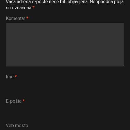
Vaša adresa e-pošte neće biti objavljena.
Neophodna polja
su označena
*
Komentar
*
Ime
*
E-pošta
*
Veb mesto