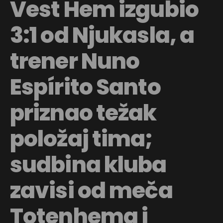
Vest Hem izgubio
3:1 od Njukasla, a
trener Nuno
Espírito Santo
priznao težak
položaj tima;
sudbina kluba
zavisi od meča
Totenhema i