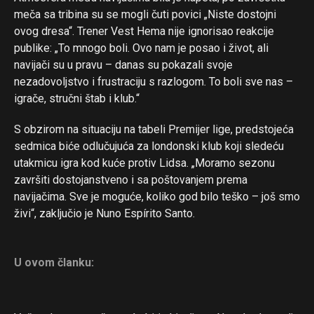
meča sa tribina su se mogli čuti povici „Niste dostojni
ovog dresa“. Trener Vest Hema nije ignorisao reakcije
publike: „To mnogo boli. Ovo nam je posao i život, ali
navijači su u pravu – danas su pokazali svoje
nezadovoljstvo i frustraciju s razlogom. To boli sve nas –
igrače, stručni štab i klub.“
S obzirom na situaciju na tabeli Premijer lige, predstojeća
sedmica biće odlučujuća za londonski klub koji sledeću
utakmicu igra kod kuće protiv Lidsa. „Moramo sezonu
završiti dostojanstveno i sa poštovanjem prema
navijačima. Sve je moguće, koliko god bilo teško – još smo
živi“, zaključio je Nuno Espírito Santo.
U ovom članku: