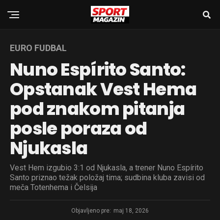
EURO FUDBAL
Nuno Espírito Santo:
Opstanak Vest Hema
pod znakom pitanja
posle poraza od
Njukasla
Vest Hem izgubio 3:1 od Njukasla, a trener Nuno Espírito
Santo priznao težak položaj tima; sudbina kluba zavisi od
meča Totenhema i Čelsija
Objavljeno pre:
maj 18, 2026