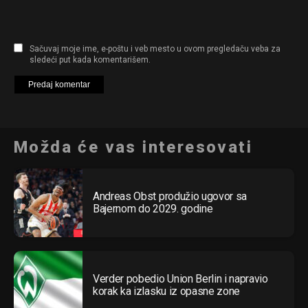
Sačuvaj moje ime, e-poštu i veb mesto u ovom pregledaču veba za
sledeći put kada komentarišem.
Možda će vas interesovati
Andreas Obst produžio ugovor sa
Bajernom do 2029. godine
Verder pobedio Union Berlin i napravio
korak ka izlasku iz opasne zone