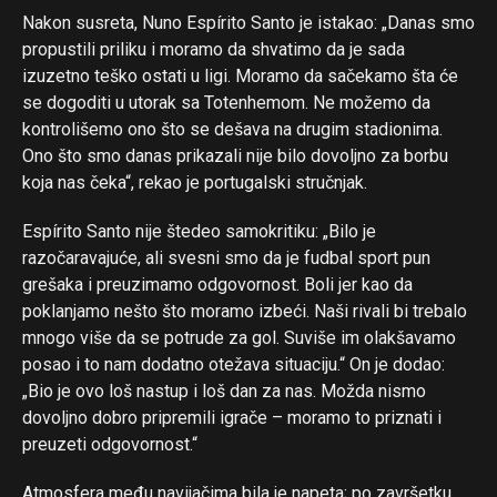
Nakon susreta, Nuno Espírito Santo je istakao: „Danas smo
propustili priliku i moramo da shvatimo da je sada
izuzetno teško ostati u ligi. Moramo da sačekamo šta će
se dogoditi u utorak sa Totenhemom. Ne možemo da
kontrolišemo ono što se dešava na drugim stadionima.
Ono što smo danas prikazali nije bilo dovoljno za borbu
koja nas čeka“, rekao je portugalski stručnjak.
Espírito Santo nije štedeo samokritiku: „Bilo je
razočaravajuće, ali svesni smo da je fudbal sport pun
grešaka i preuzimamo odgovornost. Boli jer kao da
poklanjamo nešto što moramo izbeći. Naši rivali bi trebalo
mnogo više da se potrude za gol. Suviše im olakšavamo
posao i to nam dodatno otežava situaciju.“ On je dodao:
„Bio je ovo loš nastup i loš dan za nas. Možda nismo
dovoljno dobro pripremili igrače – moramo to priznati i
preuzeti odgovornost.“
Atmosfera među navijačima bila je napeta; po završetku