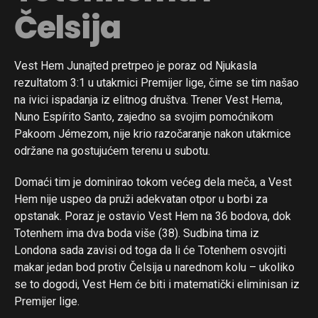
Čelsija
Vest Hem Junajted pretrpeo je poraz od Njukasla
rezultatom 3:1 u utakmici Premijer lige, čime se tim našao
na ivici ispadanja iz elitnog društva. Trener Vest Hema,
Nuno Espírito Santo, zajedno sa svojim pomoćnikom
Pakoom Jémezom, nije krio razočaranje nakon utakmice
održane na gostujućem terenu u subotu.
Domaći tim je dominirao tokom većeg dela meča, a Vest
Hem nije uspeo da pruži adekvatan otpor u borbi za
opstanak. Poraz je ostavio Vest Hem na 36 bodova, dok
Totenhem ima dva boda više (38). Sudbina tima iz
Londona sada zavisi od toga da li će Totenhem osvojiti
makar jedan bod protiv Čelsija u narednom kolu – ukoliko
se to dogodi, Vest Hem će biti i matematički eliminisan iz
Premijer lige.