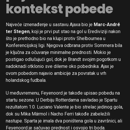
kontekst pobede
Najveće iznenađenje u sastavu Ajaxa bio je
Marc-André
ter Stegen
, koji je prvi put stao na gol u Erediviziji nakon
što je prethodno bio na klupi protiv Shelbournea u
Konferencijskoj ligi. Njegova odbrana protiv Sommera bila
je ključna za očuvanje minimalne prednosti. Mokio je
postigao odlučujući gol, dok je Brandt svojim pogotkom u
nadoknadi otklonio sve dileme oko pobednika. Ajax je
ovom pobedom najavio ambicije za povratak u vrh
holandskog fudbala.
U međuvremenu, Feyenoord je takođe upisao pobedu na
startu sezone. U Derbiju Rotterdama savladao je Spartu
rezultatom 1:0. Luciano Valente je bio strelac jedinog gola,
dok su Mika Mármol i Nacho Ferri takođe zabeležili
nastupe. Sparta je imala dva poništena gola u završnici, ali
Feyenoord je sačuvao prednost i osvojio tri boda.