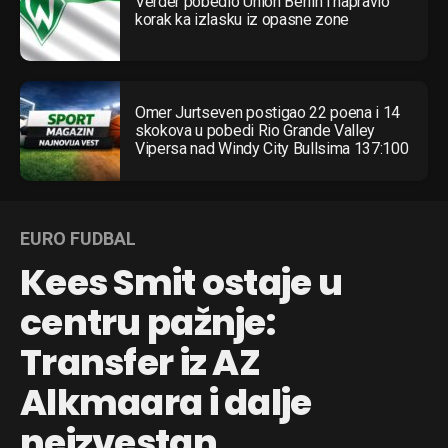
Verder pobedio Union Berlin i napravio
korak ka izlasku iz opasne zone
Omer Jurtseven postigao 22 poena i 14
skokova u pobedi Rio Grande Valley
Vipersa nad Windy City Bullsima 137:100
EURO FUDBAL
Kees Smit ostaje u
centru pažnje:
Transfer iz AZ
Alkmaara i dalje
neizvestan