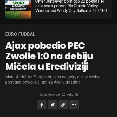
Omer Jurtseven postigao 22 poena i 14
skokova u pobedi Rio Grande Valley
Vipersa nad Windy City Bullsima 137:100
EURO FUDBAL
Ajax pobedio PEC
Zwolle 1:0 na debiju
Mičela u Erediviziji
Marc-André ter Stegen briljirao na golu, dok je Mokio
postigao odlučujući gol za Ajax u gostima
Objavljeno pre:
20 sekundi