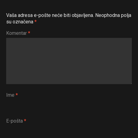
Vaša adresa e-pošte neće biti objavljena.
Neophodna polja
su označena
*
Komentar
*
Ime
*
E-pošta
*