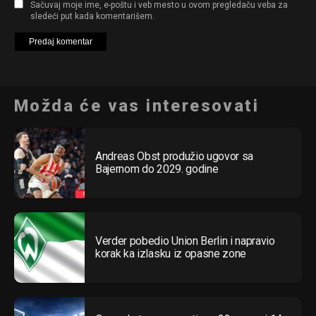
Sačuvaj moje ime, e-poštu i veb mesto u ovom pregledaču veba za
sledeći put kada komentarišem.
Email
Možda će vas interesovati
Andreas Obst produžio ugovor sa
Bajernom do 2029. godine
Verder pobedio Union Berlin i napravio
korak ka izlasku iz opasne zone