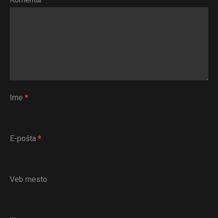
Ime
*
E-pošta
*
Flipboard
Veb mesto
Reddit
Pinterest
Whatsapp