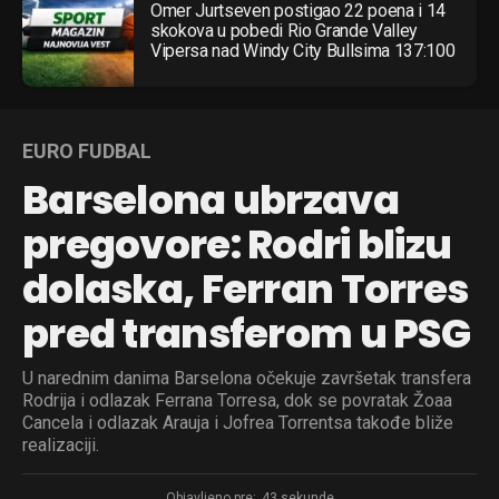
Omer Jurtseven postigao 22 poena i 14
skokova u pobedi Rio Grande Valley
Vipersa nad Windy City Bullsima 137:100
EURO FUDBAL
Barselona ubrzava
pregovore: Rodri blizu
dolaska, Ferran Torres
pred transferom u PSG
U narednim danima Barselona očekuje završetak transfera
Rodrija i odlazak Ferrana Torresa, dok se povratak Žoaa
Cancela i odlazak Arauja i Jofrea Torrentsa takođe bliže
realizaciji.
Objavljeno pre:
43 sekunde