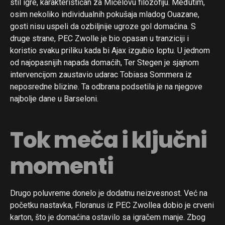
stil igre, karakterističan za Mičelovu filozofiju. Međutim,
osim nekoliko individualnih pokušaja mladog Ouazane,
gosti nisu uspeli da ozbiljnije ugroze gol domaćina. S
druge strane, PEC Zwolle je bio opasan u tranziciji i
koristio svaku priliku kada bi Ajax izgubio loptu. U jednom
od najopasnijih napada domaćih, Ter Stegen je sjajnom
intervencijom zaustavio udarac Tobiasa Sommera iz
neposredne blizine. Ta odbrana podsetila je na njegove
najbolje dane u Barseloni.
Tok meča i ključni
momenti
Drugo poluvreme donelo je dodatnu neizvesnost. Već na
početku nastavka, Floranus iz PEC Zwollea dobio je crveni
karton, što je domaćina ostavilo sa igračem manje. Zbog