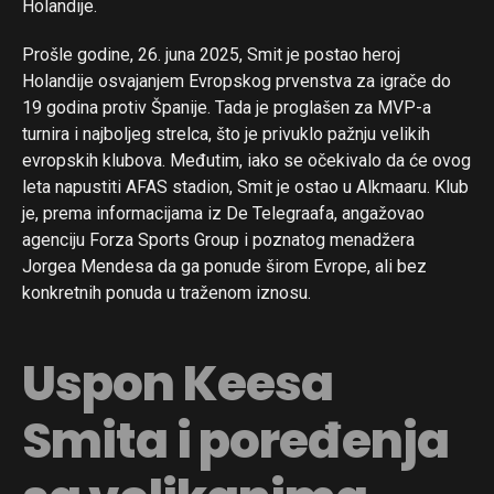
Holandije.
Prošle godine, 26. juna 2025, Smit je postao heroj
Holandije osvajanjem Evropskog prvenstva za igrače do
19 godina protiv Španije. Tada je proglašen za MVP-a
turnira i najboljeg strelca, što je privuklo pažnju velikih
evropskih klubova. Međutim, iako se očekivalo da će ovog
leta napustiti AFAS stadion, Smit je ostao u Alkmaaru. Klub
je, prema informacijama iz De Telegraafa, angažovao
agenciju Forza Sports Group i poznatog menadžera
Jorgea Mendesa da ga ponude širom Evrope, ali bez
konkretnih ponuda u traženom iznosu.
Uspon Keesa
Smita i poređenja