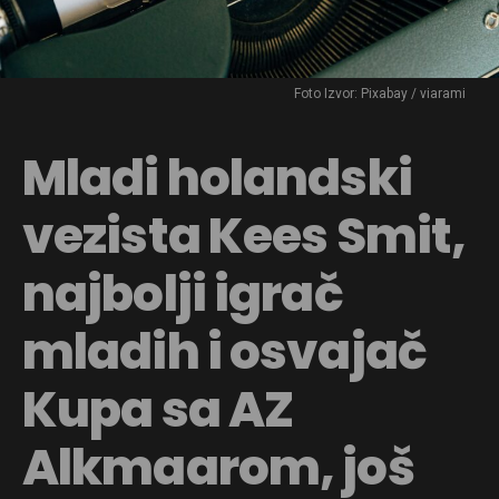
Foto Izvor: Pixabay / viarami
Mladi holandski
vezista Kees Smit,
najbolji igrač
mladih i osvajač
Kupa sa AZ
Alkmaarom, još