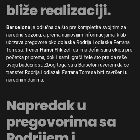
bliže realizaciji.
Barselona
je odlučna da što pre kompletira svoj tim za
narednu sezonu, a prema najnovijim informacijama, klub
ubrzava pregovore oko dolaska Rodrija i odlaska Ferrana
Torresa. Trener
Hansi Flik
želi da ima definisanu ekipu pre
početka priprema, dok i sami igrači žele što pre da reše
svoju budućnost. Zbog toga su u Barseloni uvereni da će
transfer Rodrija i odlazak Ferrana Torresa biti završeni u
narednim danima.
Napredak u
pregovorima sa
Rodrijem i