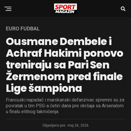
EURO FUDBAL
Ousmane Dembele i
Achraf Hakimi ponovo
treniraju sa Pari Sen
Žermenom pred finale
Lige šampiona
Francuski napadač i marokanski defanzivac spremni su za
povratak u tim PSG-a četiri dana pre okršaja sa Arsenalom
u finalu elitnog takmičenja.
Objavljeno pre:
maj 26, 2026