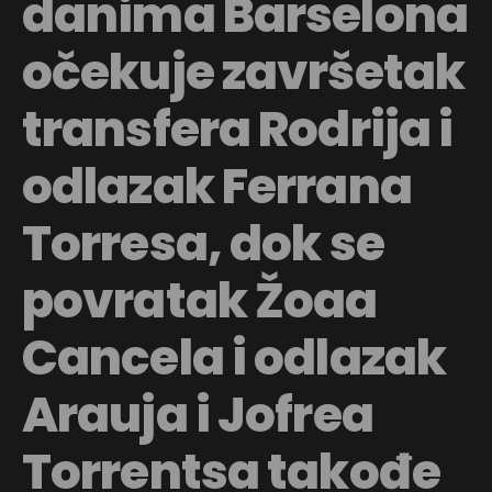
danima Barselona
očekuje završetak
transfera Rodrija i
odlazak Ferrana
Torresa, dok se
povratak Žoaa
Cancela i odlazak
Arauja i Jofrea
Torrentsa takođe