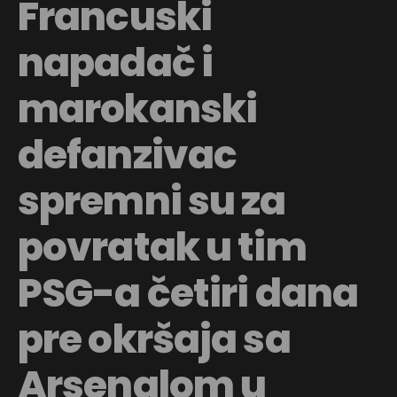
Francuski
napadač i
marokanski
defanzivac
spremni su za
povratak u tim
PSG-a četiri dana
pre okršaja sa
Arsenalom u