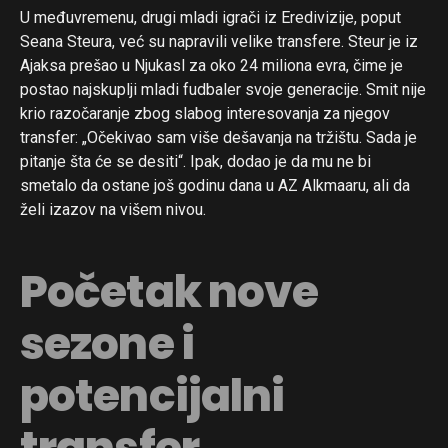
U međuvremenu, drugi mladi igrači iz Eredivizije, poput
Seana Steura, već su napravili velike transfere. Steur je iz
Ajaksa prešao u Njukasl za oko 24 miliona evra, čime je
postao najskuplji mladi fudbaler svoje generacije. Smit nije
krio razočaranje zbog slabog interesovanja za njegov
transfer: „Očekivao sam više dešavanja na tržištu. Sada je
pitanje šta će se desiti“. Ipak, dodao je da mu ne bi
smetalo da ostane još godinu dana u AZ Alkmaaru, ali da
želi izazov na višem nivou.
Početak nove
sezone i
potencijalni
transfer