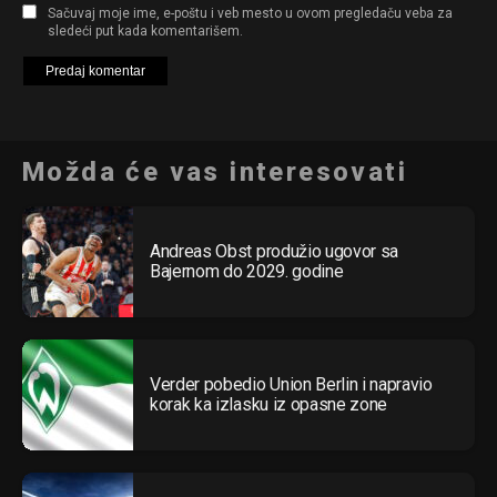
Sačuvaj moje ime, e-poštu i veb mesto u ovom pregledaču veba za
sledeći put kada komentarišem.
Možda će vas interesovati
Andreas Obst produžio ugovor sa
Bajernom do 2029. godine
Verder pobedio Union Berlin i napravio
korak ka izlasku iz opasne zone