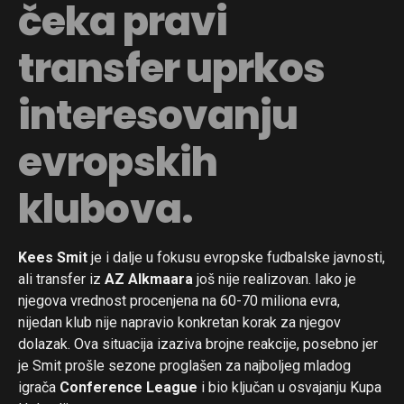
čeka pravi
transfer uprkos
interesovanju
evropskih
klubova.
Kees Smit
je i dalje u fokusu evropske fudbalske javnosti,
ali transfer iz
AZ Alkmaara
još nije realizovan. Iako je
njegova vrednost procenjena na 60-70 miliona evra,
nijedan klub nije napravio konkretan korak za njegov
dolazak. Ova situacija izaziva brojne reakcije, posebno jer
je Smit prošle sezone proglašen za najboljeg mladog
igrača
Conference League
i bio ključan u osvajanju Kupa