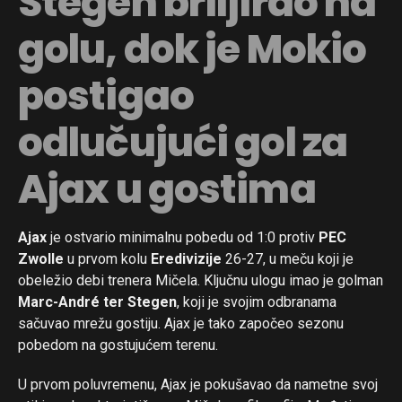
Stegen briljirao na
golu, dok je Mokio
postigao
odlučujući gol za
Ajax u gostima
Ajax
je ostvario minimalnu pobedu od 1:0 protiv
PEC
Zwolle
u prvom kolu
Eredivizije
26-27, u meču koji je
obeležio debi trenera Mičela. Ključnu ulogu imao je golman
Marc-André ter Stegen
, koji je svojim odbranama
sačuvao mrežu gostiju. Ajax je tako započeo sezonu
pobedom na gostujućem terenu.
U prvom poluvremenu, Ajax je pokušavao da nametne svoj