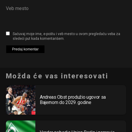
Veb mesto
Sačuvaj moje ime, e-poštu i veb mesto u ovom pregledaču veba za
sledeći put kada komentarišem.
Možda će vas interesovati
Andreas Obst produžio ugovor sa
Bajernom do 2029. godine