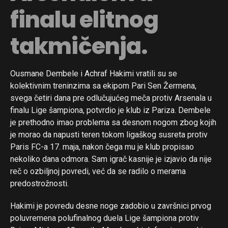
finalu elitnog
takmičenja.
Ousmane Dembele i Achraf Hakimi vratili su se
kolektivnim treninzima sa ekipom Pari Sen Žermena,
svega četiri dana pre odlučujućeg meča protiv Arsenala u
finalu Lige šampiona, potvrdio je klub iz Pariza. Dembele
je prethodno imao problema sa desnom nogom zbog kojih
je morao da napusti teren tokom ligaškog susreta protiv
Paris FC-a 17. maja, nakon čega mu je klub propisao
nekoliko dana odmora. Sam igrač kasnije je izjavio da nije
reč o ozbiljnoj povredi, već da se radilo o merama
predostrožnosti.
Hakimi je povredu desne noge zadobio u završnici prvog
poluvremena polufinalnog duela Lige šampiona protiv