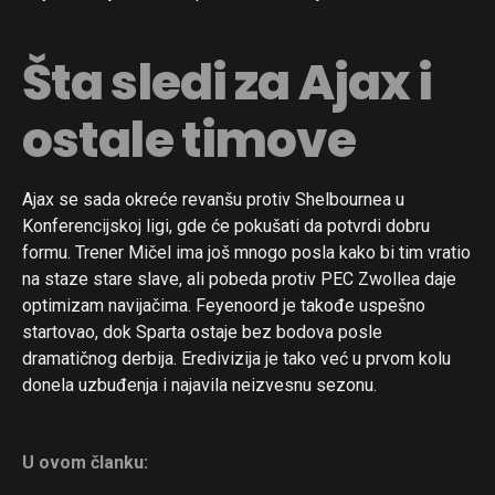
Šta sledi za Ajax i
ostale timove
Ajax se sada okreće revanšu protiv Shelbournea u
Konferencijskoj ligi, gde će pokušati da potvrdi dobru
formu. Trener Mičel ima još mnogo posla kako bi tim vratio
na staze stare slave, ali pobeda protiv PEC Zwollea daje
optimizam navijačima. Feyenoord je takođe uspešno
startovao, dok Sparta ostaje bez bodova posle
dramatičnog derbija. Eredivizija je tako već u prvom kolu
donela uzbuđenja i najavila neizvesnu sezonu.
U ovom članku: