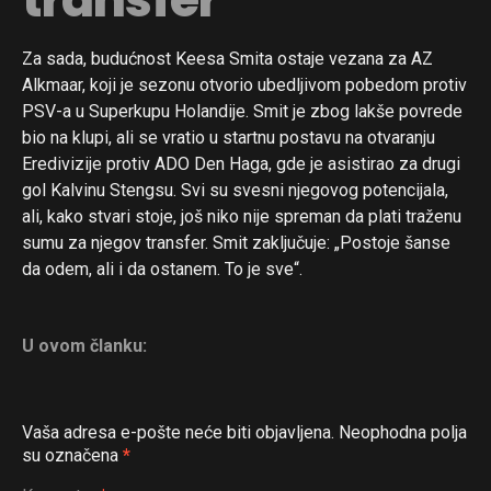
Za sada, budućnost Keesa Smita ostaje vezana za AZ
Alkmaar, koji je sezonu otvorio ubedljivom pobedom protiv
PSV-a u Superkupu Holandije. Smit je zbog lakše povrede
bio na klupi, ali se vratio u startnu postavu na otvaranju
Eredivizije protiv ADO Den Haga, gde je asistirao za drugi
gol Kalvinu Stengsu. Svi su svesni njegovog potencijala,
ali, kako stvari stoje, još niko nije spreman da plati traženu
sumu za njegov transfer. Smit zaključuje: „Postoje šanse
da odem, ali i da ostanem. To je sve“.
U ovom članku:
Vaša adresa e-pošte neće biti objavljena.
Neophodna polja
su označena
*