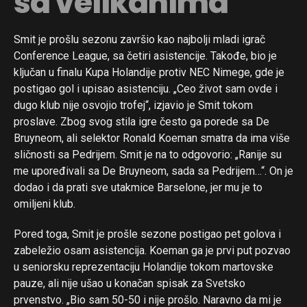
sa velikanima
Smit je prošlu sezonu završio kao najbolji mladi igrač
Conference League, sa četiri asistencije. Takođe, bio je
ključan u finalu Kupa Holandije protiv NEC Nimege, gde je
postigao gol i upisao asistenciju. „Ceo život sam ovde i
dugo klub nije osvojio trofej“, izjavio je Smit tokom
proslave. Zbog svog stila igre često ga porede sa De
Bruyneom, ali selektor Ronald Koeman smatra da ima više
sličnosti sa Pedrijem. Smit je na to odgovorio: „Ranije su
me upoređivali sa De Bruyneom, sada sa Pedrijem…“. On je
dodao i da prati sve utakmice Barselone, jer mu je to
omiljeni klub.
Pored toga, Smit je prošle sezone postigao pet golova i
zabeležio osam asistencija. Koeman ga je prvi put pozvao
u seniorsku reprezentaciju Holandije tokom martovske
pauze, ali nije ušao u konačan spisak za Svetsko
prvenstvo. „Bio sam 50-50 i nije prošlo. Naravno da mi je