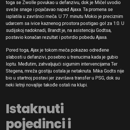
toga se Zwolle povukao u defanzivu, dok je Mičel uvodio
sveže snage i pojačavao napad Ajaxa. Ta promena se
isplatila u završnici meča. U 77. minutu Mokio je preciznim
udarcem sa ivice kaznenog prostora postigao gol za 1:0. U
sudijskoj nadoknadi, Brandt je, na asistenciju Godtsa,
postavio konačan rezultat i potvrdio pobedu Ajaxa.
Pored toga, Ajax je tokom meča pokazao određene
slabosti u defanzivi, posebno u trenucima kada je gubio
loptu. Međutim, zahvaljujući sigurnim intervencijama Ter
Stegena, mreža gostiju ostala je netaknuta. Mika Godts nije
bio u startnoj postavi jer završava transfer u PSG, dok su
neki letnji novajlije takođe ostali na klupi.
Istaknuti
pojedinci i