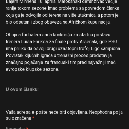
Bajern Minhena 18. aprila. Marokanski defanzivac već je
ranije tokom sezone imao problema sa povredom članka
koja ga je odvojila od terena na više utakmica, a potom je
bio odsutan i zbog obaveza na Afričkom kupu nacija.
Obojica fudbalera sada konkurišu za startnu postavu
trenera Luisa Enrikea za finale protiv Arsenala, gde PSG
ima priliku da osvoji drugi uzastopni trofej Lige šampiona.
Povratak ključnih igrača u trenažni proces predstavlja
značajno pojačanje za francuski tim pred najvažniji meč
evropske klupske sezone.
U ovom članku:
Vaša adresa e-pošte neće biti objavljena.
Neophodna polja
su označena
*
Komentar
*