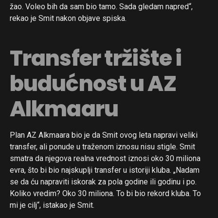
žao. Voleo bih da sam bio tamo. Sada gledam napred“,
rekao je Smit nakon objave spiska.
Transfer tržište i
budućnost u AZ
Alkmaaru
Plan AZ Alkmaara bio je da Smit ovog leta napravi veliki
transfer, ali ponude u traženom iznosu nisu stigle. Smit
smatra da njegova realna vrednost iznosi oko 30 miliona
evra, što bi bio najskuplji transfer u istoriji kluba. „Nadam
se da ću napraviti iskorak za pola godine ili godinu i po.
Koliko vredim? Oko 30 miliona. To bi bio rekord kluba. To
mi je cilj“, istakao je Smit.