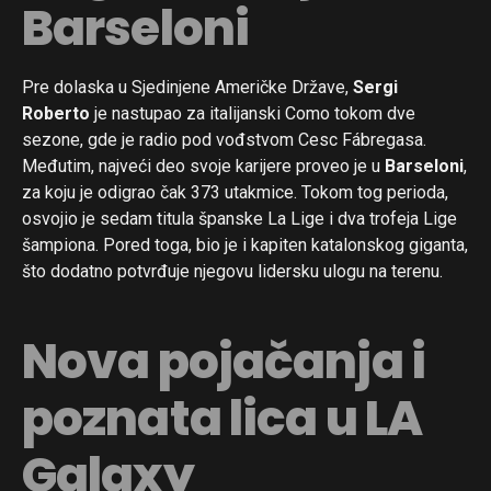
Barseloni
Pre dolaska u Sjedinjene Američke Države,
Sergi
Roberto
je nastupao za italijanski Como tokom dve
sezone, gde je radio pod vođstvom Cesc Fábregasa.
Međutim, najveći deo svoje karijere proveo je u
Barseloni
,
za koju je odigrao čak 373 utakmice. Tokom tog perioda,
osvojio je sedam titula španske La Lige i dva trofeja Lige
šampiona. Pored toga, bio je i kapiten katalonskog giganta,
što dodatno potvrđuje njegovu lidersku ulogu na terenu.
Nova pojačanja i
poznata lica u LA
Galaxy