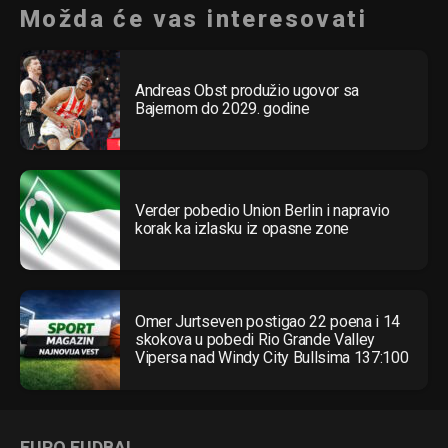
Možda će vas interesovati
Andreas Obst produžio ugovor sa
Bajernom do 2029. godine
Verder pobedio Union Berlin i napravio
korak ka izlasku iz opasne zone
Omer Jurtseven postigao 22 poena i 14
skokova u pobedi Rio Grande Valley
Vipersa nad Windy City Bullsima 137:100
EURO FUDBAL