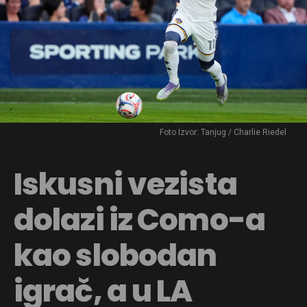
Foto Izvor: Tanjug / Charlie Riedel
Iskusni vezista
dolazi iz Como-a
kao slobodan
igrač, a u LA