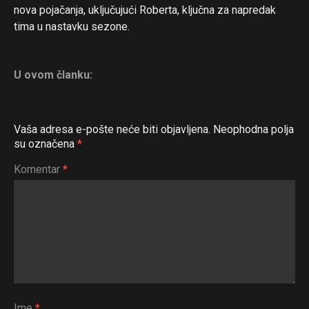
nova pojačanja, uključujući Roberta, ključna za napredak
tima u nastavku sezone.
U ovom članku:
Vaša adresa e-pošte neće biti objavljena.
Neophodna polja
su označena
*
Komentar
*
Ime
*