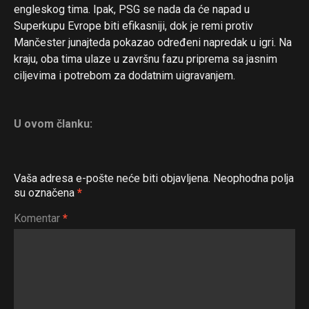
engleskog tima. Ipak, PSG se nada da će napad u
Superkupu Evrope biti efikasniji, dok je remi protiv
Mančester junajteda pokazao određeni napredak u igri. Na
kraju, oba tima ulaze u završnu fazu priprema sa jasnim
ciljevima i potrebom za dodatnim uigravanjem.
U ovom članku:
Vaša adresa e-pošte neće biti objavljena.
Neophodna polja
su označena
*
Komentar
*