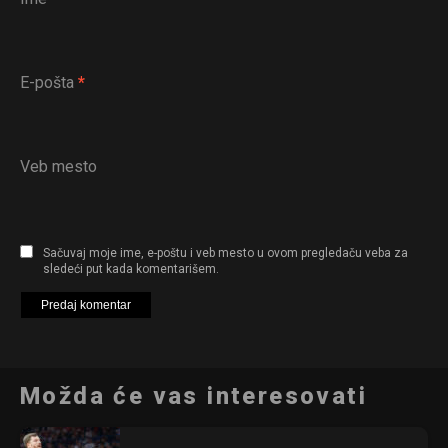
E-pošta
*
Veb mesto
Sačuvaj moje ime, e-poštu i veb mesto u ovom pregledaču veba za
sledeći put kada komentarišem.
Možda će vas interesovati