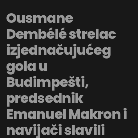
Ousmane
Dembélé strelac
izjednačujućeg
gola u
Budimpešti,
predsednik
Emanuel Makron i
navijači slavili