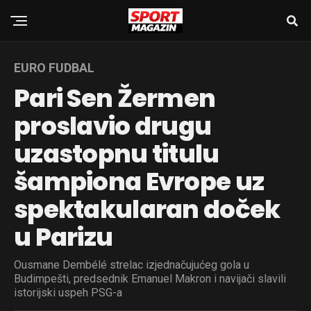
EURO FUDBAL
Pari Sen Žermen
proslavio drugu
uzastopnu titulu
šampiona Evrope uz
spektakularan doček
u Parizu
Ousmane Dembélé strelac izjednačujućeg gola u
Budimpešti, predsednik Emanuel Makron i navijači slavili
istorijski uspeh PSG-a