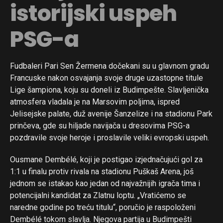
istorijski uspeh
PSG-a
Fudbaleri Pari Sen Žermena dočekani su u glavnom gradu
Francuske nakon osvajanja svoje druge uzastopne titule
Lige šampiona, koju su doneli iz Budimpešte. Slavljenička
atmosfera vladala je na Marsovim poljima, ispred
Jelisejske palate, duž avenije Šanzelize i na stadionu Park
prinčeva, gde su hiljade navijača u dresovima PSG-a
pozdravile svoje heroje i proslavile veliki evropski uspeh.
Ousmane Dembélé, koji je postigao izjednačujući gol za
1:1 u finalu protiv rivala na stadionu Puškaš Arena, još
jednom se istakao kao jedan od najvažnijih igrača tima i
potencijalni kandidat za Zlatnu loptu. „Vratićemo se
naredne godine po treću titulu“, poručio je raspoloženi
Dembélé tokom slavlja. Njegova partija u Budimpešti