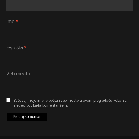
Ime
*
E-pošta
*
Veb mesto
Sačuvaj moje ime, e-poštu i veb mesto u ovom pregledaču veba za
sledeći put kada komentarišem.