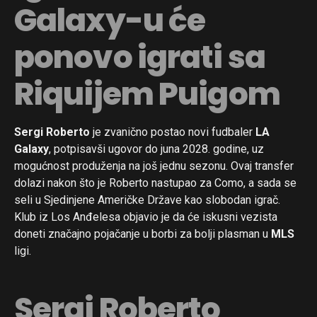
Galaxy-u će
ponovo igrati sa
Riquijem Puigom
Sergi Roberto
je zvanično postao novi fudbaler
LA
Galaxy
, potpisavši ugovor do juna 2028. godine, uz
mogućnost produženja na još jednu sezonu. Ovaj transfer
dolazi nakon što je Roberto nastupao za Como, a sada se
seli u Sjedinjene Američke Države kao slobodan igrač.
Klub iz Los Anđelesa objavio je da će iskusni vezista
doneti značajno pojačanje u borbi za bolji plasman u
MLS
ligi.
Sergi Roberto