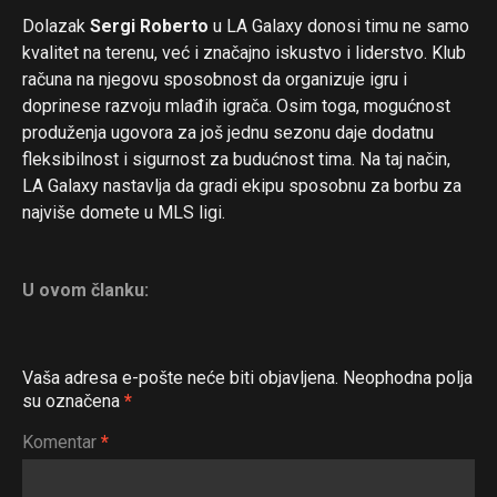
Dolazak
Sergi Roberto
u LA Galaxy donosi timu ne samo
kvalitet na terenu, već i značajno iskustvo i liderstvo. Klub
računa na njegovu sposobnost da organizuje igru i
doprinese razvoju mlađih igrača. Osim toga, mogućnost
produženja ugovora za još jednu sezonu daje dodatnu
fleksibilnost i sigurnost za budućnost tima. Na taj način,
LA Galaxy nastavlja da gradi ekipu sposobnu za borbu za
najviše domete u MLS ligi.
U ovom članku:
Vaša adresa e-pošte neće biti objavljena.
Neophodna polja
su označena
*
Komentar
*