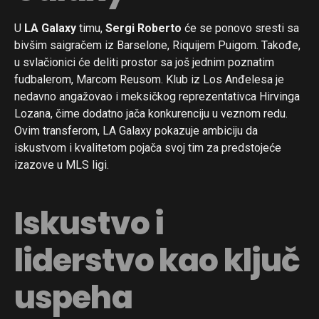
U
LA Galaxy
timu,
Sergi Roberto
će se ponovo sresti sa
bivšim saigračem iz Barselone, Riquijem Puigom. Takođe,
u svlačionici će deliti prostor sa još jednim poznatim
fudbalerom, Marcom Reusom. Klub iz Los Anđelesa je
nedavno angažovao i meksičkog reprezentativca Hirvinga
Lozana, čime dodatno jača konkurenciju u veznom redu.
Ovim transferom, LA Galaxy pokazuje ambiciju da
iskustvom i kvalitetom pojača svoj tim za predstojeće
izazove u MLS ligi.
Iskustvo i
liderstvo kao ključ
uspeha