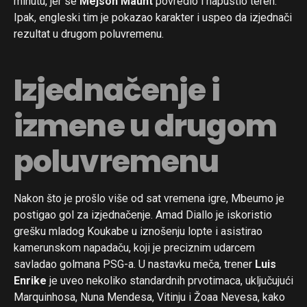
minutu, jer se
Mejson Maunt
povredio i napustio teren.
Ipak, engleski tim je pokazao karakter i uspeo da izjednači
rezultat u drugom poluvremenu.
Izjednačenje i
izmene u drugom
poluvremenu
Flipboard
Nakon što je prošlo više od sat vremena igre, Mbeumo je
Reddit
postigao gol za izjednačenje. Amad Diallo je iskoristio
grešku mladog Koukabe u iznošenju lopte i asistirao
Pinterest
kamerunskom napadaču, koji je preciznim udarcem
Whatsapp
savladao golmana PSG-a. U nastavku meča, trener
Luis
Email
Enrike
je uveo nekoliko standardnih prvotimaca, uključujući
Marquinhosa, Nuna Mendesa, Vitinju i Žoaa Nevesa, kako