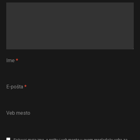
Ime
*
E-pošta
*
Veb mesto
Sačuvaj moje ime, e-poštu i veb mesto u ovom pregledaču veba za