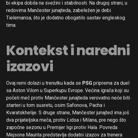
bi ekipa dobila na svežini i stabilnosti. Na drugoj strani, u
redovima Mančester junajteda, zabeležen je debi
Tielemansa, što je dodatno obogatilo sastav engleskog
tima.
Kontekst i naredni
izazovi
Ovaj remi dolazi u trenutku kada se
PSG
priprema za duel
sa Aston Vilom u Superkupu Evrope. Većina igrača koji su
počeli meč protiv Mančester junajteda verovatno neće biti
starteri u tom susretu, osim Safonova, Pacha i
Kvaratskhelije. S druge strane, Mančester junajted ima još
dva prijateljska meča, protiv Lidsa i Milana, pre nego što
započne sezonu u Premijer ligi protiv Hala. Povreda
Mejsona Maunta predstavlja dodatni izazov za trenera