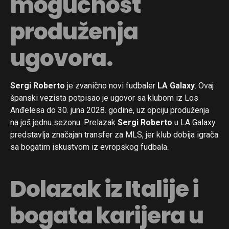
mogućnost
produženja
ugovora.
Sergi Roberto
je zvanično novi fudbaler
LA Galaxy
. Ovaj
španski vezista potpisao je ugovor sa klubom iz Los
Anđelesa do 30. juna 2028. godine, uz opciju produženja
na još jednu sezonu. Prelazak
Sergi Roberto
u LA Galaxy
predstavlja značajan transfer za MLS, jer klub dobija igrača
sa bogatim iskustvom iz evropskog fudbala.
Dolazak iz Italije i
bogata karijera u