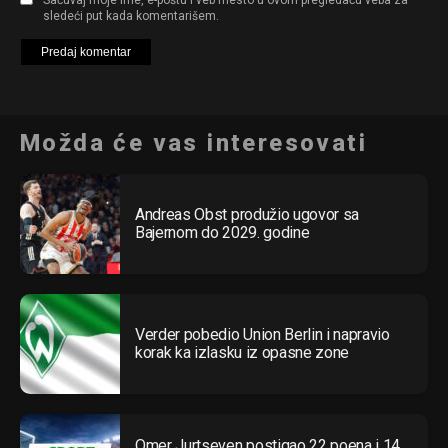
sledeći put kada komentarišem.
Možda će vas interesovati
Andreas Obst produžio ugovor sa
Bajernom do 2029. godine
Verder pobedio Union Berlin i napravio
korak ka izlasku iz opasne zone
Omer Jurtseven postigao 22 poena i 14