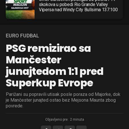
skokova u pobedi Rio Grande Valley
Vipersa nad Windy City Bullsima 137:100
EURO FUDBAL
PSG remizirao sa
Mančester
junajtedom 1:1 pred
Superkup Evrope
Parižani su popravili utisak posle poraza od Majorke, dok
je Mančester junajted ostao bez Mejsona Maunta zbog
povrede.
Objavljeno pre:
2 minuta