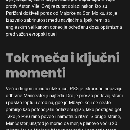
protiv Aston Vile. Ovaj rezultat dolazi nakon što su
Parižani doživeli poraz od Majorke na Son Moixu, što je
izazvalo zabrinutost među navijačima. Ipak, remi sa
engleskim velikanom doneo je određenu dozu optimizma
pred važan evropski duel.
Tok meča i ključni
momenti
Već u drugom minutu utakmice, PSG je iskoristio nepažnju
odbrane Mančester junajteda. Dro je prošao po levoj strani
i poslao loptu u sredinu, gde je Mbaye, koji se često
pominje kao potencijalni odlazeći igrač, lako postigao gol.
Tako je PSG rano poveo i nametnuo ritam. S druge strane,
Mančester junajted je morao da menja planove već u 20.