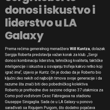
donosi iskustvo i
liderstvo u LA
Galaxy
Prema rečima generalnog menadžera
Will Kuntza
, dolazak
Sergija Roberta predstavlja važan korak za klub. „Sergi
donosi kombinaciju liderstva, tehničkog kvaliteta, taktičke
inteligencije i iskustva u osvajanju trofeja kakvo retko koji
igrač ima“, izjavio je Kuntz. On je dodao da je Roberto bio
ključni deo nekih od najboljih timova svoje generacije i da
razume šta znači biti deo pobedničkog kolektiva.
Roberto je prethodne dve sezone odigrao 37 utakmica za
Como pod vođstvom Cesc Fàbregasa na stadionu
Giuseppe Sinigaglia. Sada će u LA Galaxy-u ponovo
sarađivati sa Riquijem Puigom, što dodatno pojačava