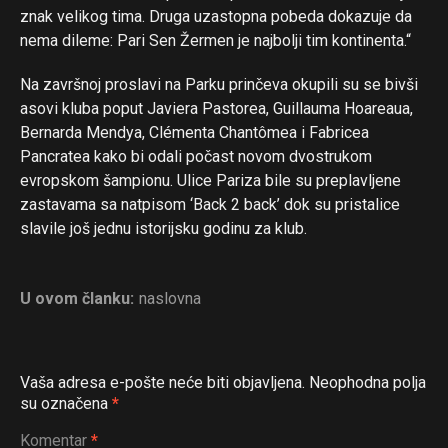
znak velikog tima. Druga uzastopna pobeda dokazuje da
nema dileme: Pari Sen Žermen je najbolji tim kontinenta.“
Na završnoj proslavi na Parku prinčeva okupili su se bivši
asovi kluba poput Javiera Pastorea, Guillauma Hoareaua,
Bernarda Mendya, Clémenta Chantômea i Fabricea
Pancratea kako bi odali počast novom dvostrukom
evropskom šampionu. Ulice Pariza bile su preplavljene
zastavama sa natpisom ‘Back 2 back’ dok su pristalice
slavile još jednu istorijsku godinu za klub.
U ovom članku:
naslovna
Vaša adresa e-pošte neće biti objavljena.
Neophodna polja
su označena
*
Komentar
*