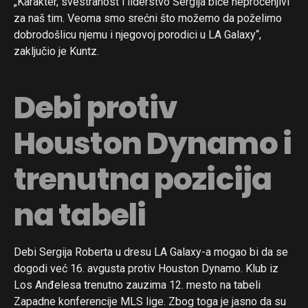
„Karakter, svestranost i liderstvo Sergija biće neprocenjivi
za naš tim. Veoma smo srećni što možemo da poželimo
dobrodošlicu njemu i njegovoj porodici u LA Galaxy“,
zaključio je Kuntz.
Debi protiv
Houston Dynamo i
trenutna pozicija
na tabeli
Debi Sergija Roberta u dresu LA Galaxy-a mogao bi da se
dogodi već 16. avgusta protiv Houston Dynamo. Klub iz
Los Anđelesa trenutno zauzima 12. mesto na tabeli
Zapadne konferencije MLS lige. Zbog toga je jasno da su