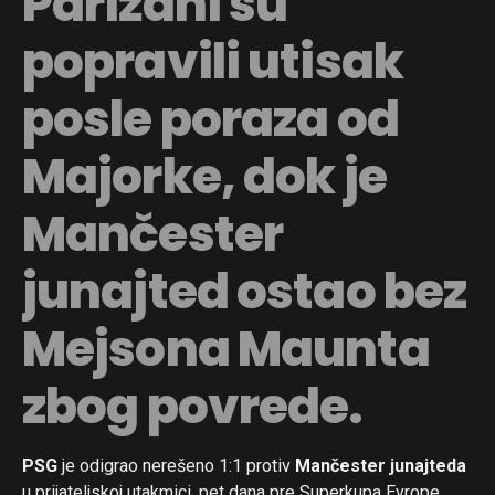
Parižani su
popravili utisak
posle poraza od
Majorke, dok je
Mančester
junajted ostao bez
Mejsona Maunta
zbog povrede.
PSG
je odigrao nerešeno 1:1 protiv
Mančester junajteda
u prijateljskoj utakmici, pet dana pre Superkupa Evrope