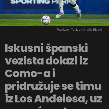
Foto Izvor: Tanjug / Charlie Riedel
Iskusni španski
vezista dolazi iz
Como-a i
pridružuje se timu
iz Los Anđelesa, uz