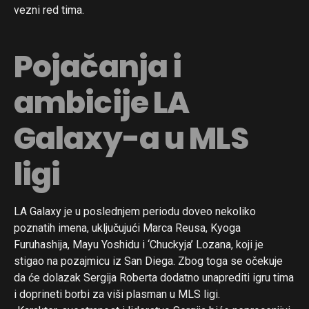
vezni red tima.
Pojačanja i
ambicije LA
Galaxy-a u MLS
ligi
LA Galaxy je u poslednjem periodu doveo nekoliko
poznatih imena, uključujući Marca Reusa, Kyoga
Furuhashija, Mayu Yoshidu i ‘Chuckyja’ Lozana, koji je
stigao na pozajmicu iz San Diega. Zbog toga se očekuje
da će dolazak Sergija Roberta dodatno unaprediti igru tima
i doprineti borbi za viši plasman u MLS ligi.