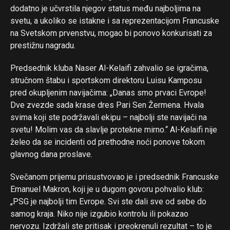
dodatno je učvrstila njegov status među najboljima na
svetu, a ukoliko se istakne i sa reprezentacijom Francuske
na Svetskom prvenstvu, mogao bi ponovo konkurisati za
Flipboard
prestižnu nagradu.
Reddit
Pinterest
Predsednik kluba Naser Al-Kelaifi zahvalio se igračima,
stručnom štabu i sportskom direktoru Luisu Kamposu
Whatsapp
pred okupljenim navijačima: „Danas smo prvaci Evrope!
Email
Dve zvezde sada krase dres Pari Sen Žermena. Hvala
svima koji ste podržavali ekipu – najbolji ste navijači na
svetu! Molim vas da slavlje protekne mirno.“ Al-Kelaifi nije
želeo da se incidenti od prethodne noći ponove tokom
glavnog dana proslave.
Svečanom prijemu prisustvovao je i predsednik Francuske
Emanuel Makron, koji je u dugom govoru pohvalio klub:
„PSG je najbolji tim Evrope. Svi ste dali sve od sebe do
samog kraja. Niko nije izgubio kontrolu ili pokazao
nervozu. Izdržali ste pritisak i preokrenuli rezultat – to je