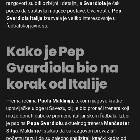
razgovori su bili ozbiljni i detaljni, a
Gvardiola
je čak
počeo da sastavlja moguće postave. Ova vest o
Pep
Gvardiola Italija
izazvala je veliko interesovanje u
fudbalskoj javnosti.
Kako je Pep
Gvardiola bio na
korak od Italije
Prema rečima
Paola Maldinija
, tokom njegove kratke
upravljačke uloge u Savezu, cilj je bio pronaći trenera koji
može doneti duboke promene italijanskom fudbalu. Izbor
je pao na
Pepa Gvardiolu
, aktuelnog trenera
Mančester
Sitija
. Maldini je istakao da su razgovori prevazišli
početnu fazu i da su zajedno analizirali igrački kadar od