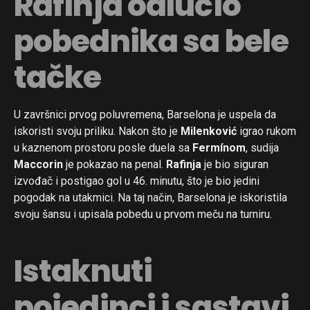
Rafinja odlučio
pobednika sa bele
tačke
U završnici prvog poluvremena, Barselona je uspela da
iskoristi svoju priliku. Nakon što je
Milenković
igrao rukom
u kaznenom prostoru posle duela sa
Fermínom
, sudija
Maccorin
je pokazao na penal.
Rafinja
je bio siguran
izvođač i postigao gol u 46. minutu, što je bio jedini
pogodak na utakmici. Na taj način, Barselona je iskoristila
svoju šansu i upisala pobedu u prvom meču na turniru.
Istaknuti
pojedinci i sastavi