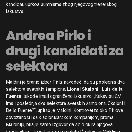
kandidat, uprkos sumnjama zbog njegovog trenerskog
iskustva.
Andrea Pirlo i
drugi kandidati za
selektora
Maldini je branio izbor Pirla, navodeći da su poslednja dva
selektora svetskih šampiona,
Lionel Skaloni
i
Luis de la
Fuente
, takođe imali ograničeno iskustvo. „Kakav su CV
imali poslednja dva selektora svetskih šampiona, Skaloni i
De la Fuente?“, upitao je Maldini. Kontroverza oko Pirlove
povezanosti sa kladioničarskom kompanijom, prema
Maldiniju, bila je samo izgovor da se blokira njegova
kandidatura. „To je bio samo pretekst“, rekao je Maldini i