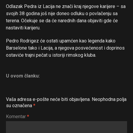
Odlazak Pedra iz Lacija ne znači kraj njegove karijere – sa
svojih 38 godina još nije doneo odluku o povlačenju sa
terena. Očekuje se da će narednih dana objaviti gde će
nastaviti karijeru.
Pedro Rodrigez će ostati upamćen kao legenda kako
Barselone tako i Lacija, a njegova posvećenost i doprinos
ostaviće trajni pečat u istoriji rimskog kluba.
U ovom članku:
Vaša adresa e-pošte neće biti objavljena.
Neophodna polja
su označena
*
Komentar
*