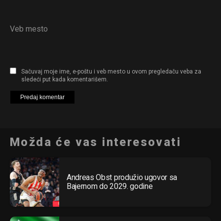
Veb mesto
Sačuvaj moje ime, e-poštu i veb mesto u ovom pregledaču veba za
sledeći put kada komentarišem.
Možda će vas interesovati
Andreas Obst produžio ugovor sa
Bajernom do 2029. godine