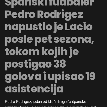
Španski fudbaler
Pedro Rodrigez
napustio je Lacio
posle pet sezona,
tokom kojih je
postigao 38
golova i upisao 19
asistencija
Pedro Rodrigez, jedan od ključnih igrača španske