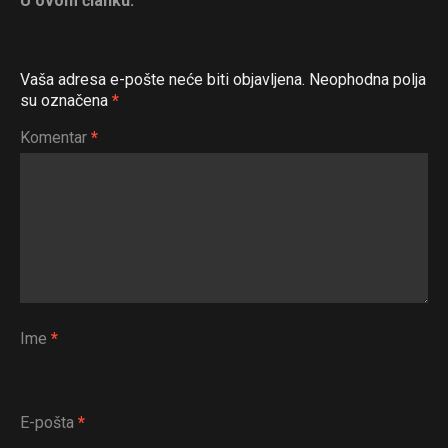
U ovom članku:
Vaša adresa e-pošte neće biti objavljena.
Neophodna polja
su označena
*
Komentar
*
Flipboard
Reddit
Pinterest
Whatsapp
Email
Ime
*
E-pošta
*