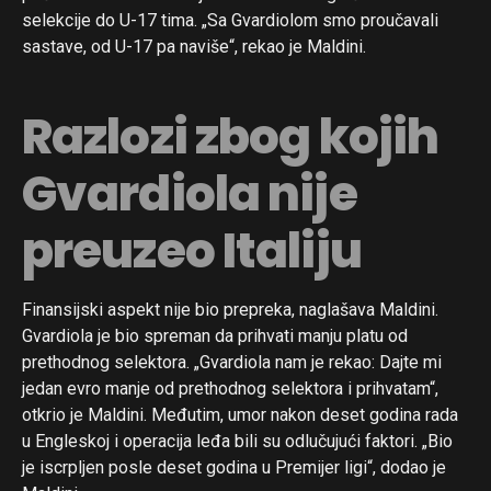
selekcije do U-17 tima. „Sa Gvardiolom smo proučavali
sastave, od U-17 pa naviše“, rekao je Maldini.
Razlozi zbog kojih
Gvardiola nije
preuzeo Italiju
Finansijski aspekt nije bio prepreka, naglašava Maldini.
Gvardiola je bio spreman da prihvati manju platu od
prethodnog selektora. „Gvardiola nam je rekao: Dajte mi
jedan evro manje od prethodnog selektora i prihvatam“,
otkrio je Maldini. Međutim, umor nakon deset godina rada
u Engleskoj i operacija leđa bili su odlučujući faktori. „Bio
je iscrpljen posle deset godina u Premijer ligi“, dodao je