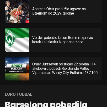
Andreas Obst produžio ugovor sa
Bajernom do 2029. godine
Verder pobedio Union Berlin i napravio
korak ka izlasku iz opasne zone
Omer Jurtseven postigao 22 poena i 14
skokova u pobedi Rio Grande Valley
Vipersa nad Windy City Bullsima 137:100
EURO FUDBAL
Barselona pobedila