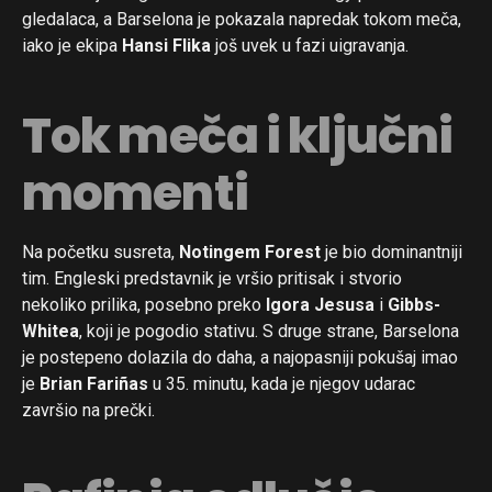
gledalaca, a Barselona je pokazala napredak tokom meča,
iako je ekipa
Hansi Flika
još uvek u fazi uigravanja.
Tok meča i ključni
momenti
Na početku susreta,
Notingem Forest
je bio dominantniji
tim. Engleski predstavnik je vršio pritisak i stvorio
nekoliko prilika, posebno preko
Igora Jesusa
i
Gibbs-
Whitea
, koji je pogodio stativu. S druge strane, Barselona
je postepeno dolazila do daha, a najopasniji pokušaj imao
je
Brian Fariñas
u 35. minutu, kada je njegov udarac
završio na prečki.