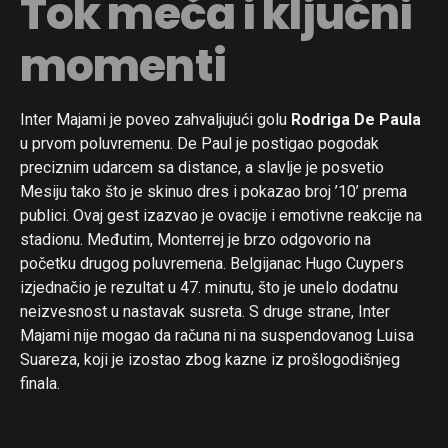
Tok meča i ključni
momenti
Inter Majami je poveo zahvaljujući golu
Rodriga De Paula
u prvom poluvremenu. De Paul je postigao pogodak
preciznim udarcem sa distance, a slavlje je posvetio
Mesiju tako što je skinuo dres i pokazao broj ’10’ prema
publici. Ovaj gest izazvao je ovacije i emotivne reakcije na
stadionu. Međutim, Monterrej je brzo odgovorio na
početku drugog poluvremena. Belgijanac Hugo Cuypers
izjednačio je rezultat u 47. minutu, što je unelo dodatnu
neizvesnost u nastavak susreta. S druge strane, Inter
Majami nije mogao da računa ni na suspendovanog Luisa
Suareza, koji je izostao zbog kazne iz prošlogodišnjeg
finala.