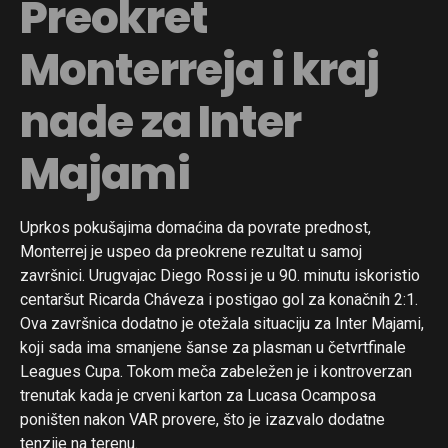
Preokret
Monterreja i kraj
nade za Inter
Majami
Uprkos pokušajima domaćina da povrate prednost,
Monterrej je uspeo da preokrene rezultat u samoj
završnici. Urugvajac Diego Rossi je u 90. minutu iskoristio
centaršut Ricarda Cháveza i postigao gol za konačnih 2:1.
Ova završnica dodatno je otežala situaciju za Inter Majami,
koji sada ima smanjene šanse za plasman u četvrtfinale
Leagues Cupa. Tokom meča zabeležen je i kontroverzan
trenutak kada je crveni karton za Lucasa Ocamposa
poništen nakon VAR provere, što je izazvalo dodatne
tenzije na terenu.