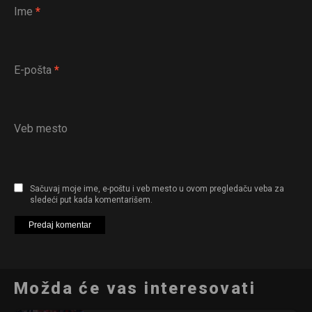
Ime
*
E-pošta
*
Veb mesto
Sačuvaj moje ime, e-poštu i veb mesto u ovom pregledaču veba za
sledeći put kada komentarišem.
Možda će vas interesovati