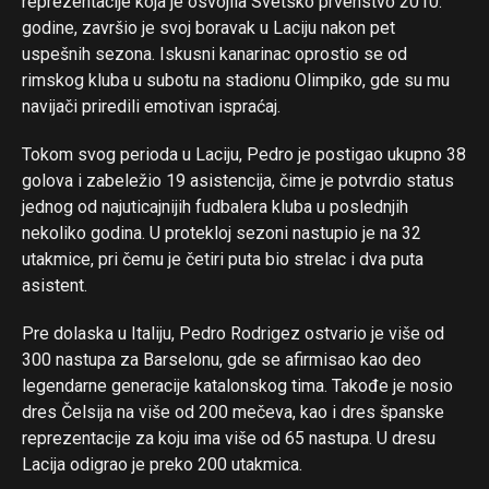
reprezentacije koja je osvojila Svetsko prvenstvo 2010.
godine, završio je svoj boravak u Laciju nakon pet
uspešnih sezona. Iskusni kanarinac oprostio se od
rimskog kluba u subotu na stadionu Olimpiko, gde su mu
navijači priredili emotivan ispraćaj.
Tokom svog perioda u Laciju, Pedro je postigao ukupno 38
golova i zabeležio 19 asistencija, čime je potvrdio status
jednog od najuticajnijih fudbalera kluba u poslednjih
nekoliko godina. U protekloj sezoni nastupio je na 32
utakmice, pri čemu je četiri puta bio strelac i dva puta
asistent.
Pre dolaska u Italiju, Pedro Rodrigez ostvario je više od
300 nastupa za Barselonu, gde se afirmisao kao deo
legendarne generacije katalonskog tima. Takođe je nosio
dres Čelsija na više od 200 mečeva, kao i dres španske
reprezentacije za koju ima više od 65 nastupa. U dresu
Lacija odigrao je preko 200 utakmica.