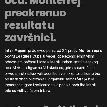
oca. Monterrej
preokrenuo
rezultat u
završnici.
Inter Majami
je doživeo poraz od 2:1 protiv
Monterreja
u
okviru
Leagues Cupa
, u večeri obeleženoj emotivnim
odavanjem počasti Lionelu Mesiju nakon smrti njegovog
oca. Meč je odigran na NU stadionu, gde su navijači od
prvog minuta iskazivali podršku svom kapitenu, koji je bio
odsutan zbog putovanja u Argentinu. Atmosfera je bila
ispunjena tugom i solidarnosti, a poruke podrške Mesiju
bile su vidljive širom tribina.