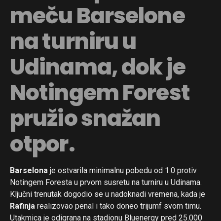
meču Barselone
na turniru u
Udinama, dok je
Notingem Forest
pružio snažan
otpor.
Barselona
je ostvarila minimalnu pobedu od 1:0 protiv
Notingem Foresta u prvom susretu na turniru u Udinama.
Ključni trenutak dogodio se u nadoknadi vremena, kada je
Rafinja
realizovao penal i tako doneo trijumf svom timu.
Utakmica je odigrana na stadionu Bluenergy pred 25.000