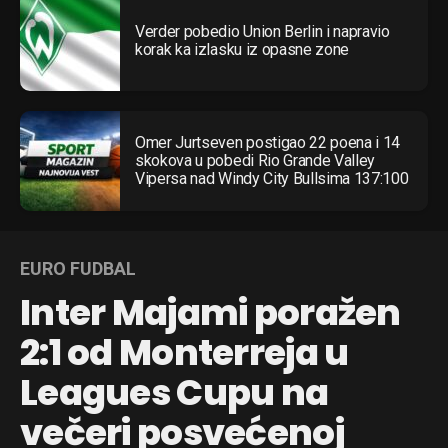
Verder pobedio Union Berlin i napravio
korak ka izlasku iz opasne zone
Omer Jurtseven postigao 22 poena i 14
skokova u pobedi Rio Grande Valley
Vipersa nad Windy City Bullsima 137:100
EURO FUDBAL
Inter Majami poražen
2:1 od Monterreja u
Leagues Cupu na
večeri posvećenoj