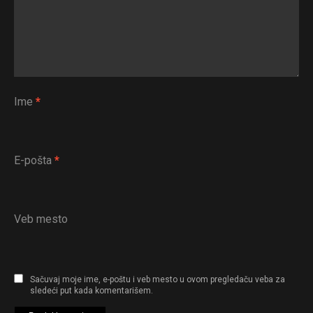
Flipboard
Ime
*
Reddit
Pinterest
E-pošta
*
Whatsapp
Email
Veb mesto
Sačuvaj moje ime, e-poštu i veb mesto u ovom pregledaču veba za
sledeći put kada komentarišem.