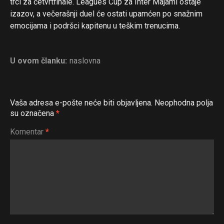
trci za četvrtfinale. Leagues Cup za Inter Majami ostaje
izazov, a večerašnji duel će ostati upamćen po snažnim
emocijama i podršci kapitenu u teškim trenucima.
U ovom članku:
naslovna
Vaša adresa e-pošte neće biti objavljena.
Neophodna polja
su označena
*
Komentar
*