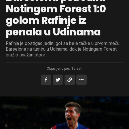
Notingem Forest 1:0
golom Rafinje iz
penala u Udinama
Rafinja je postigao jedini gol sa bele tačke u prvom meču
Barselone na turniru u Udinama, dok je Notingem Forest
pružio snažan otpor.
Objavljeno pre:
15 sati