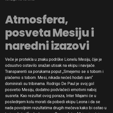
Atmosfera,
posveta Mesiju i
naredni izazovi
Veče je protekla u znaku podrške Lionelu Mesiju, čije je
odsustvo ostavilo snažan utisak na ekipu i navijače.
Transparenti sa porukama poput „Smejemo se s tobom i
plačemo s tobom. Mesi, nikada nećeš hodati sam“
dominirali su tribinama. Rodrigo De Paul je svoj gol
posvetio Mesiju, dodatno podvlačeći emotivni naboj
susreta. Kao rezultat ovog poraza, Inter Majami će u
poslednjem kolu morati da pobedi ekipu Leona i da se
nada povoljnim rezultatima drugih mečeva kako bi ostao u