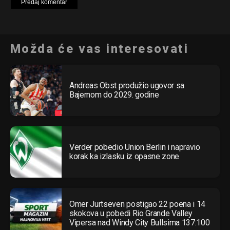
Možda će vas interesovati
Andreas Obst produžio ugovor sa
Bajernom do 2029. godine
Verder pobedio Union Berlin i napravio
korak ka izlasku iz opasne zone
Omer Jurtseven postigao 22 poena i 14
skokova u pobedi Rio Grande Valley
Vipersa nad Windy City Bullsima 137:100