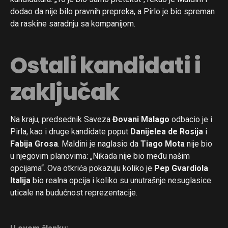
dodao da nije bilo pravnih prepreka, a Pirlo je bio spreman
da raskine saradnju sa kompanijom.
Ostali kandidati i
zaključak
Na kraju, predsednik Saveza
Đovani Malago
odbacio je i
Pirla, kao i druge kandidate poput
Danijelea de Rosija
i
Fabija Grosa
. Maldini je naglasio da
Tiago Mota
nije bio
u njegovim planovima: „Nikada nije bio među našim
opcijama“. Ova otkrića pokazuju koliko je
Pep Gvardiola
Italija
bio realna opcija i koliko su unutrašnje nesuglasice
uticale na budućnost reprezentacije.