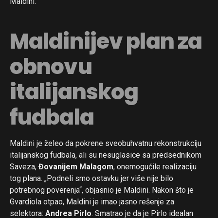
Maldini.
Maldinijev plan za
obnovu
italijanskog
fudbala
Maldini je želeo da pokrene sveobuhvatnu rekonstrukciju
italijanskog fudbala, ali su nesuglasice sa predsednikom
Saveza,
Đovanijem Malagom
, onemogućile realizaciju
tog plana. „Podneli smo ostavku jer više nije bilo
potrebnog poverenja“, objasnio je Maldini. Nakon što je
Gvardiola otpao, Maldini je imao jasno rešenje za
selektora:
Andrea Pirlo
. Smatrao je da je Pirlo idealan