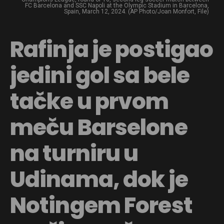
FC Barcelona and SSC Napoli at the Olympic Stadium in Barcelona,
Spain, March 12, 2024. (AP Photo/Joan Monfort, File)
Rafinja je postigao
jedini gol sa bele
tačke u prvom
meču Barselone
na turniru u
Udinama, dok je
Notingem Forest