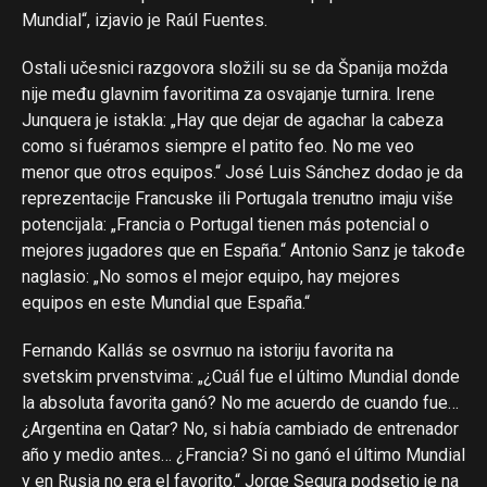
Mundial“, izjavio je Raúl Fuentes.
Ostali učesnici razgovora složili su se da Španija možda
nije među glavnim favoritima za osvajanje turnira. Irene
Junquera je istakla: „Hay que dejar de agachar la cabeza
como si fuéramos siempre el patito feo. No me veo
menor que otros equipos.“ José Luis Sánchez dodao je da
reprezentacije Francuske ili Portugala trenutno imaju više
potencijala: „Francia o Portugal tienen más potencial o
mejores jugadores que en España.“ Antonio Sanz je takođe
naglasio: „No somos el mejor equipo, hay mejores
equipos en este Mundial que España.“
Fernando Kallás se osvrnuo na istoriju favorita na
svetskim prvenstvima: „¿Cuál fue el último Mundial donde
la absoluta favorita ganó? No me acuerdo de cuando fue…
¿Argentina en Qatar? No, si había cambiado de entrenador
año y medio antes… ¿Francia? Si no ganó el último Mundial
y en Rusia no era el favorito.“ Jorge Segura podsetio je na