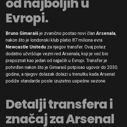
od najboljih u
Evropi.
Bruno Gimaraiš
je zvanično postao novi član
Arsenala
,
nakon što je londonski klub platio 87 miliona evra
Newcastle Unitedu
za njegov transfer. Ovaj potez
dodatno učvršćuje vezni red Arsenala, koji je već bio
prepoznat kao jedan od najjačih u Evropi. Transfer je
potvrđen nakon što je Gimaraiš potpisao ugovor do 2030.
godine, a njegov dolazak dolazi u trenutku kada Arsenal
podiže standarde posle izuzetno uspešne sezone.
Detalji transfera i
značaj za Arsenal