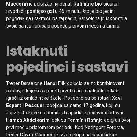
Maccorin
je pokazao na penal.
Rafinja
je bio siguran
izvođač i postigao gol u 46. minutu, što je bio jedini
pogodak na utakmici. Na taj način, Barselona je iskoristila
svoju šansu i upisala pobedu u prvom meču na turniru.
Istaknuti
pojedinci i sastavi
Trener Barselone
Hansi Flik
odlučio se za kombinovani
sastav, u kojem su pored prvotimaca nastupili i mladi
igrači iz omladinske škole. Posebno su se istakli
Xavi
Espart
i
Pesquer
, obojica sa samo 17 godina, koji su
zauzeli bokove u odbrani. U napadu je ponovo startovao
Hamza Abdelkarim
, dok su
Fermín
i
Rafinja
odigrali svoj
prvi meč u pripremnom periodu. Kod Notingem Foresta,
trener
Oliver Glasner
je izveo ekipu sa napadačkim