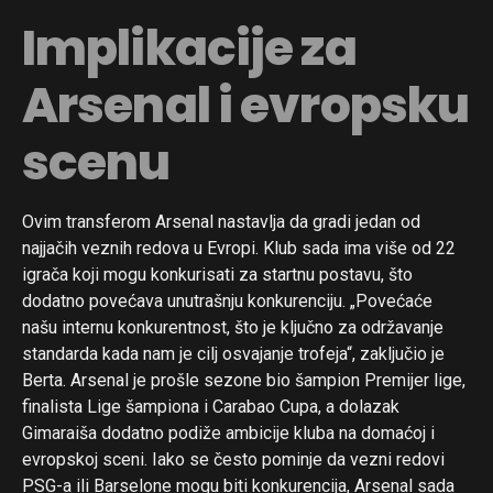
Implikacije za
Arsenal i evropsku
scenu
Ovim transferom Arsenal nastavlja da gradi jedan od
najjačih veznih redova u Evropi. Klub sada ima više od 22
igrača koji mogu konkurisati za startnu postavu, što
dodatno povećava unutrašnju konkurenciju. „Povećaće
našu internu konkurentnost, što je ključno za održavanje
standarda kada nam je cilj osvajanje trofeja“, zaključio je
Berta. Arsenal je prošle sezone bio šampion Premijer lige,
finalista Lige šampiona i Carabao Cupa, a dolazak
Gimaraiša dodatno podiže ambicije kluba na domaćoj i
evropskoj sceni. Iako se često pominje da vezni redovi
PSG-a ili Barselone mogu biti konkurencija, Arsenal sada