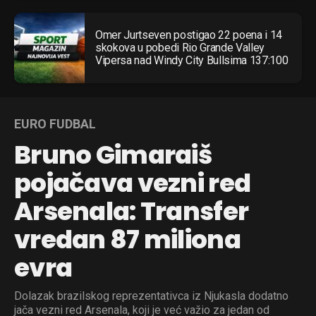
Omer Jurtseven postigao 22 poena i 14
skokova u pobedi Rio Grande Valley
Vipersa nad Windy City Bullsima 137:100
EURO FUDBAL
Bruno Gimaraiš
pojačava vezni red
Arsenala: Transfer
vredan 87 miliona
evra
Dolazak brazilskog reprezentativca iz Njukasla dodatno
jača vezni red Arsenala, koji je već važio za jedan od