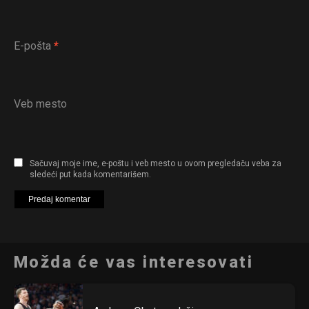
E-pošta
*
Veb mesto
Sačuvaj moje ime, e-poštu i veb mesto u ovom pregledaču veba za
sledeći put kada komentarišem.
Možda će vas interesovati