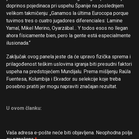
doprinos pojedinaca pri uspehu Španije na poslednjem
velikom takmičenju: „Ganamos la última Eurocopa porque
tuvimos tres o cuatro jugadores diferenciales: Lamine
Yamal, Mikel Merino, Oyarzábal… Y todos esos no llegan
ahora físicamente bien, pero la gente está especialmente
ilusionada.“
Zaključak ovog panela jeste da će upravo fizička sprema i
prilagođenost teškim uslovima igranja biti presudni faktori
uspeha na predstojećem Mundijalu. Prema mišljenju Raúla
Fuentesa, Kolumbija i Ekvador su selekcije koje treba
posebno pratiti jer mogu napraviti značajan rezultat.
U ovom članku:
Vaša adresa e-pošte neće biti objavljena.
Neophodna polja