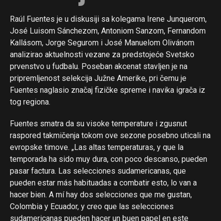
Raúl Fuentes je u diskusiji sa kolegama Irene Junquerom,
José Luisom Sánchezom, Antoniom Sanzom, Fernandom
Kallásom, Jorge Segurom i José Manuelom Olivánom
analizirao aktuelnosti vezane za predstojeće Svetsko
prvenstvo u fudbalu. Poseban akcenat stavljen je na
pripremljenost selekcija Južne Amerike, pri čemu je
Fuentes naglasio značaj fizičke spreme i navika igrača iz
tog regiona.
Fuentes smatra da su visoke temperature i zgusnut
raspored takmičenja tokom ove sezone posebno uticali na
evropske timove. „Las altas temperaturas, y que la
temporada ha sido muy dura, con poco descanso, pueden
pasar factura. Las selecciones sudamericanas, que
pueden estar más habituadas a combatir esto, lo van a
hacer bien. A mí hay dos selecciones que me gustan,
Colombia y Ecuador, y creo que las selecciones
sudamericanas pueden hacer un buen papel en este