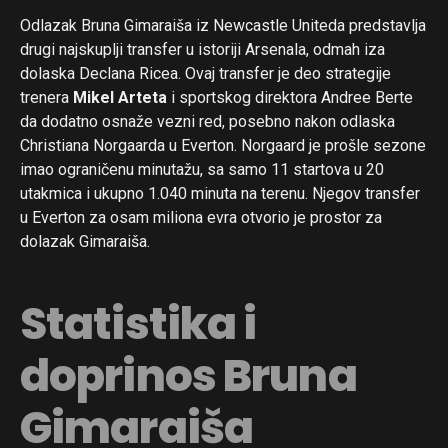
Odlazak Bruna Gimaraiša iz Newcastle Uniteda predstavlja
drugi najskuplji transfer u istoriji Arsenala, odmah iza
dolaska Declana Ricea. Ovaj transfer je deo strategije
trenera
Mikel Arteta
i sportskog direktora Andree Berte
da dodatno osnaže vezni red, posebno nakon odlaska
Christiana Norgaarda u Everton. Norgaard je prošle sezone
imao ograničenu minutažu, sa samo 11 startova u 20
utakmica i ukupno 1.040 minuta na terenu. Njegov transfer
u Everton za osam miliona evra otvorio je prostor za
dolazak Gimaraiša.
Statistika i
doprinos Bruna
Gimaraiša