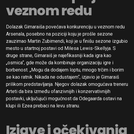
veznom redu
Dolazak Gimaraiša povećava konkurenciju u veznom redu
Arsenala, posebno na poziciji koju je prošle sezone
zauzimao Martin Zubimendi, koji je u finišu sezone izgubio
mesto u startnoj postavi od Milesa Lewis-Skellyja. S
druge strane, Gimaraiš je najefikasniji kada igra kao
„osmica“, gde može da kombinuje organizaciju igre i
borbenost. „Mogu da dodajem loptu, mnogo trčim i borim
se kao ratnik. Nikada ne odustajem“, izjavio je Gimaraiš
prilikom predstavljanja. Njegov dolazak omogućava treneru
Arteti da bira između ofanzivnijih i konzervativnijih
postavki, uključujući mogućnost da Odegaarda ostavi na
klupi ili Ezea prebaci na levu stranu.
Izjave i očekivanja