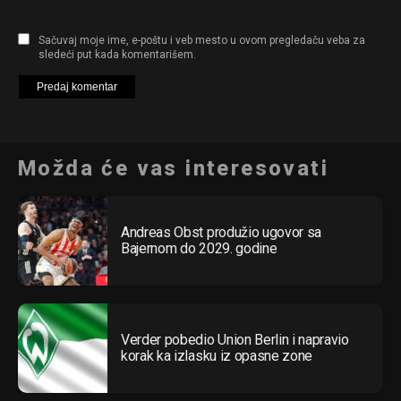
Sačuvaj moje ime, e-poštu i veb mesto u ovom pregledaču veba za
sledeći put kada komentarišem.
Možda će vas interesovati
Andreas Obst produžio ugovor sa
Bajernom do 2029. godine
Verder pobedio Union Berlin i napravio
korak ka izlasku iz opasne zone