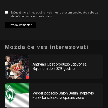
Sačuvaj moje ime, e-poštu i veb mesto u ovom pregledaču veba za
sledeći put kada komentarišem.
Možda će vas interesovati
Andreas Obst produžio ugovor sa
Bajernom do 2029. godine
Verder pobedio Union Berlin i napravio
korak ka izlasku iz opasne zone