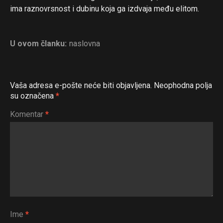
ima raznovrsnost i dubinu koja ga izdvaja među elitom.
U ovom članku:
naslovna
Vaša adresa e-pošte neće biti objavljena.
Neophodna polja
su označena
*
Komentar
*
Ime
*