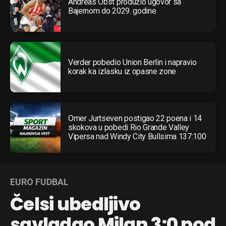
Andreas Obst produžio ugovor sa
Bajernom do 2029. godine
Verder pobedio Union Berlin i napravio
korak ka izlasku iz opasne zone
Omer Jurtseven postigao 22 poena i 14
skokova u pobedi Rio Grande Valley
Vipersa nad Windy City Bullsima 137:100
EURO FUDBAL
Čelsi ubedljivo
savladao Milan 3:0 pod