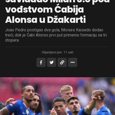
vođstvom Ćabija
Alonsa u Džakarti
Joao Pedro postigao dva gola, Moises Kaisedo dodao
treći, dok je Ćabi Alonso prvi put primenio formaciju sa tri
štopera
Objavljeno pre:
11 sati