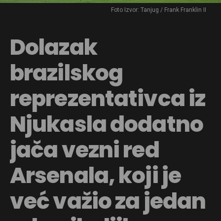
Foto Izvor: Tanjug / Frank Franklin II
Dolazak
brazilskog
reprezentativca iz
Njukasla dodatno
jača vezni red
Arsenala, koji je
već važio za jedan