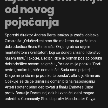
od novog
pojačanja
Sportski direktor Andrea Berta istakao je značaj dolaska
Gimaraiša: „Oduševljeni smo što možemo da poželimo
dobrodošlicu Brunu Gimaraišu. On je igrač sa sjajnim
mentalitetom i kvalitetom, koji će doneti snažno liderstvo
našem timu.“ Takođe, Declan Rice je odmah poslao poruku
dobrodošlice novom saigraču: „Poslao mi je poruku: ‘Dođi
ovde i, molim te, više nema tuča! Sada smo prijatelji.’
Drago mi je što mi je poslao tu poruku“, otkrio je Gimaraiš.
Očekuje se da će Gimaraiš odmah biti na raspolaganju
Arteti i potencijalno debitovati u finalu Emirates Cupa
protiv Borusije Dortmund, dok bi zvanični debi mogao
uslediti u Community Shieldu protiv Manchester Cityja.