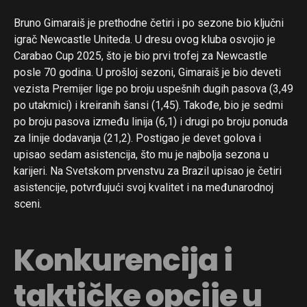
Bruno Gimaraiš je prethodne četiri i po sezone bio ključni
igrač Newcastle Uniteda. U dresu ovog kluba osvojio je
Carabao Cup 2025, što je bio prvi trofej za Newcastle
posle 70 godina. U prošloj sezoni, Gimaraiš je bio deveti
vezista Premijer lige po broju uspešnih dugih pasova (3,49
po utakmici) i kreiranih šansi (1,45). Takođe, bio je sedmi
po broju pasova između linija (6,1) i drugi po broju ponuda
za linije dodavanja (21,2). Postigao je devet golova i
upisao sedam asistencija, što mu je najbolja sezona u
karijeri. Na Svetskom prvenstvu za Brazil upisao je četiri
asistencije, potvrđujući svoj kvalitet i na međunarodnoj
sceni.
Konkurencija i
taktičke opcije u