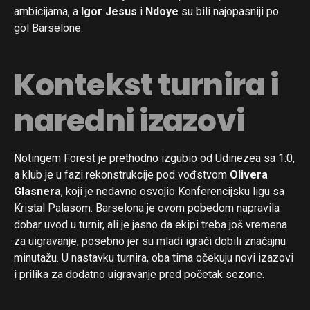
ambicijama, a
Igor Jesus
i
Ndoye
su bili najopasniji po
gol Barselone.
Kontekst turnira i
naredni izazovi
Notingem Forest je prethodno izgubio od Udinezea sa 1:0,
a klub je u fazi rekonstrukcije pod vođstvom
Olivera
Glasnera
, koji je nedavno osvojio Konferencijsku ligu sa
Kristal Palasom. Barselona je ovom pobedom napravila
dobar uvod u turnir, ali je jasno da ekipi treba još vremena
za uigravanje, posebno jer su mladi igrači dobili značajnu
minutažu. U nastavku turnira, oba tima očekuju novi izazovi
i prilika za dodatno uigravanje pred početak sezone.