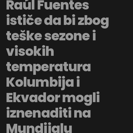
Raúl Fuentes
ističe da bi zbog
teške sezone i
visokih
temperatura
Kolumbija i
Ekvador mogli
iznenaditi na
Mundijalu