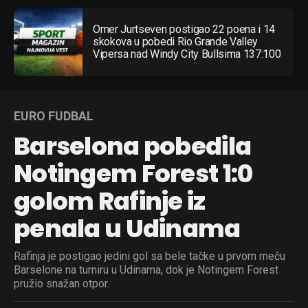
Omer Jurtseven postigao 22 poena i 14
skokova u pobedi Rio Grande Valley
Vipersa nad Windy City Bullsima 137:100
Flipboard
Reddit
EURO FUDBAL
Pinterest
Barselona pobedila
Whatsapp
Email
Notingem Forest 1:0
golom Rafinje iz
penala u Udinama
Rafinja je postigao jedini gol sa bele tačke u prvom meču
Barselone na turniru u Udinama, dok je Notingem Forest
pružio snažan otpor.