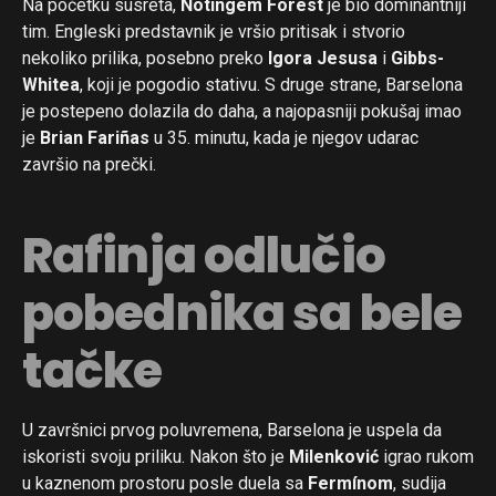
Na početku susreta,
Notingem Forest
je bio dominantniji
tim. Engleski predstavnik je vršio pritisak i stvorio
nekoliko prilika, posebno preko
Igora Jesusa
i
Gibbs-
Whitea
, koji je pogodio stativu. S druge strane, Barselona
je postepeno dolazila do daha, a najopasniji pokušaj imao
je
Brian Fariñas
u 35. minutu, kada je njegov udarac
završio na prečki.
Rafinja odlučio
pobednika sa bele
tačke
U završnici prvog poluvremena, Barselona je uspela da
iskoristi svoju priliku. Nakon što je
Milenković
igrao rukom
u kaznenom prostoru posle duela sa
Fermínom
, sudija