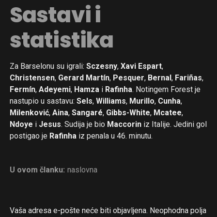
Sastavi i
statistika
Za Barselonu su igrali:
Sczesny
,
Xavi Espart
,
Christensen
,
Gerard Martín
,
Pesquer
,
Bernal
,
Fariñas
,
Fermín
,
Adeyemi
,
Hamza
i
Rafinha
. Notingem Forest je
nastupio u sastavu:
Sels
,
Williams
,
Murillo
,
Cunha
,
Milenković
,
Aina
,
Sangaré
,
Gibbs-White
,
Mcatee
,
Ndoye
i
Jesus
. Sudija je bio
Maccorin
iz Italije. Jedini gol
postigao je
Rafinha
iz penala u 46. minutu.
U ovom članku:
naslovna
Vaša adresa e-pošte neće biti objavljena.
Neophodna polja