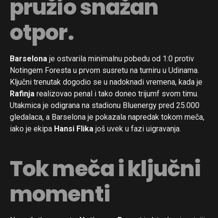
pružio snažan
otpor.
Barselona
je ostvarila minimalnu pobedu od 1:0 protiv
Notingem Foresta u prvom susretu na turniru u Udinama.
Ključni trenutak dogodio se u nadoknadi vremena, kada je
Rafinja
realizovao penal i tako doneo trijumf svom timu.
Utakmica je odigrana na stadionu Bluenergy pred 25.000
gledalaca, a Barselona je pokazala napredak tokom meča,
iako je ekipa
Hansi Flika
još uvek u fazi uigravanja.
Tok meča i ključni
momenti