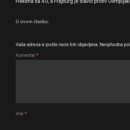
Hekena sa 4:0, a Frajburg je slavio protiv Olimpija
U ovom članku:
Vaša adresa e-pošte neće biti objavljena.
Neophodna pol
Komentar
*
Ime
*