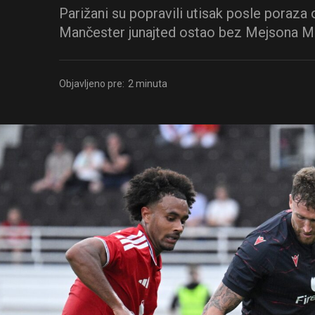
Parižani su popravili utisak posle poraza 
Mančester junajted ostao bez Mejsona M
Objavljeno pre:
2 minuta