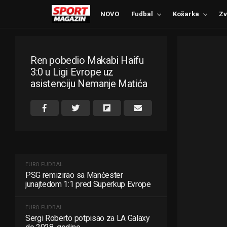
NOVO
Fudbal
Košarka
Zv
Ren pobedio Makabi Haifu
3:0 u Ligi Evrope uz
asistenciju Nemanje Matića
EURO FUDBAL
PSG remizirao sa Mančester
junajtedom 1:1 pred Superkup Evrope
EURO FUDBAL
Sergi Roberto potpisao za LA Galaxy