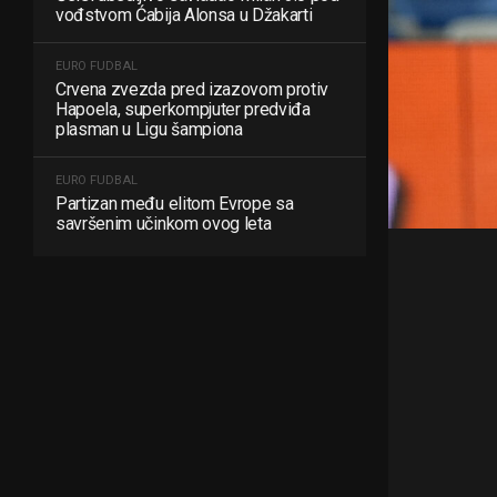
vođstvom Ćabija Alonsa u Džakarti
EURO FUDBAL
Crvena zvezda pred izazovom protiv
Hapoela, superkompjuter predviđa
plasman u Ligu šampiona
EURO FUDBAL
Partizan među elitom Evrope sa
savršenim učinkom ovog leta