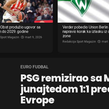
Obst produžio ugovor sa
Verder pobedio Union Berlin 
m do 2029. godine
napravio korak ka izlasku iz
zone
 Sport Magazin
mart 9, 2026
Redakcija Sport Magazin
mart 
EURO FUDBAL
PSG remizirao sa
junajtedom 1:1 pr
Evrope