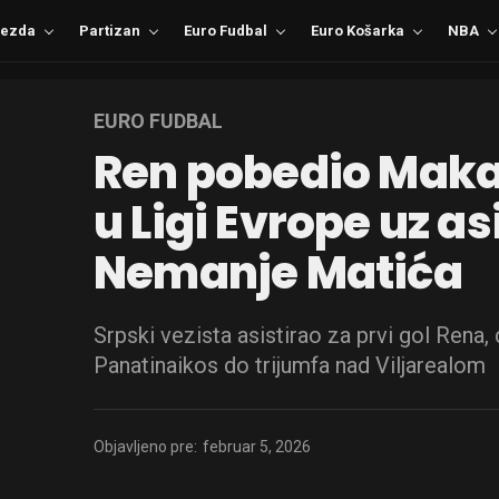
ezda
Partizan
Euro Fudbal
Euro Košarka
NBA
EURO FUDBAL
Ren pobedio Makab
u Ligi Evrope uz as
Nemanje Matića
Srpski vezista asistirao za prvi gol Rena
Panatinaikos do trijumfa nad Viljarealom
Objavljeno pre:
februar 5, 2026