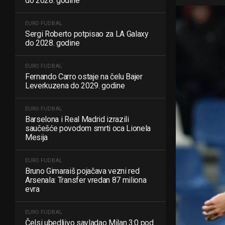
do 2028. godine
EURO FUDBAL
Sergi Roberto potpisao za LA Galaxy
do 2028. godine
EURO FUDBAL
Fernando Carro ostaje na čelu Bajer
Leverkuzena do 2029. godine
EURO FUDBAL
Barselona i Real Madrid izrazili
saučešće povodom smrti oca Lionela
Mesija
EURO FUDBAL
Bruno Gimaraiš pojačava vezni red
Arsenala: Transfer vredan 87 miliona
evra
EURO FUDBAL
Čelsi ubedljivo savladao Milan 3:0 pod