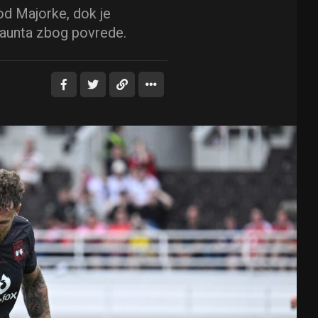
od Majorke, dok je
aunta zbog povrede.