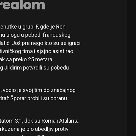
arealom
enutke u grupi F, gde je Ren
nu ulogu u pobedi francuskog
tić. Još pre nego što su se igrači
ivničkog tima i sjajno asistirao
dak sa preko 25 metara
ug Jildirim potvrdili su pobedu
a, vodio je svoj tim do značajnog
ndraž Šporar probili su obranu
.
ltatom 3:1, dok su Roma i Atalanta
kuzena je bio ubedljiv protiv