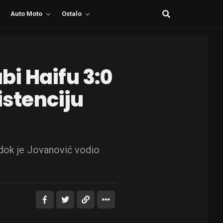
Auto Moto
Ostalo
i Haifu 3:0
istenciju
, dok je Jovanović vodio