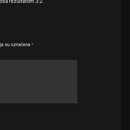
kosa rezultatom 3:2.
ja su označena
*