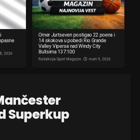
i
Omer Jurtseven postigao 22 poena i
 opasne
14 skokova u pobedi Rio Grande
Valley Vipersa nad Windy City
Bullsima 137:100
8, 2026
Redakcija Sport Magazin
mart 9, 2026
 Mančester
ed Superkup