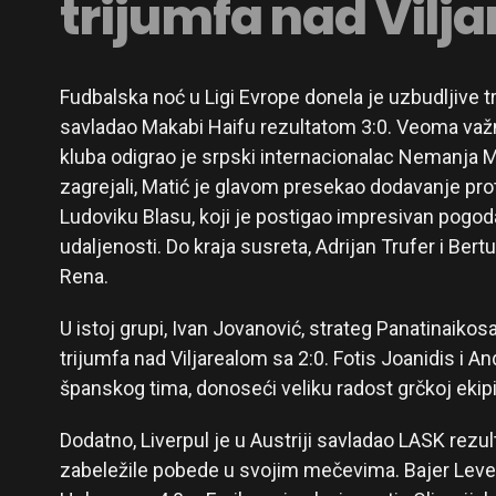
trijumfa nad Vilj
Fudbalska noć u Ligi Evrope donela je uzbudljive tr
savladao Makabi Haifu rezultatom 3:0. Veoma važ
kluba odigrao je srpski internacionalac Nemanja Ma
zagrejali, Matić je glavom presekao dodavanje prot
Ludoviku Blasu, koji je postigao impresivan pogo
udaljenosti. Do kraja susreta, Adrijan Trufer i Bert
Rena.
U istoj grupi, Ivan Jovanović, strateg Panatinaikos
trijumfa nad Viljarealom sa 2:0. Fotis Joanidis i A
španskog tima, donoseći veliku radost grčkoj ekipi
Dodatno, Liverpul je u Austriji savladao LASK rezu
zabeležile pobede u svojim mečevima. Bajer Lever