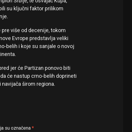
pion Srbije, te osvajač Kupa,
li su ključni faktor prilikom
nje.
e pre više od decenije, tokom
ove Evrope predstavlja veliki
o-belih i koje su sanjale o novoj
tinenta.
red jer će Partizan ponovo biti
da će nastup crno-belih doprineti
 i navijača širom regiona.
ja su označena
*