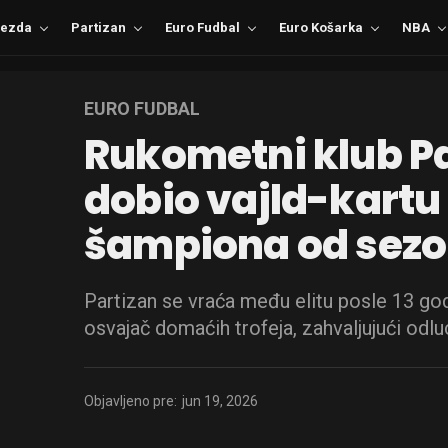
ezda
Partizan
Euro Fudbal
Euro Košarka
NBA
EURO FUDBAL
Rukometni klub P
dobio vajld-kartu 
šampiona od sezo
Partizan se vraća među elitu posle 13 god
osvajač domaćih trofeja, zahvaljujući odlu
Objavljeno pre:
jun 19, 2026