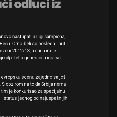
ći odluci iz
novo nastupati u Ligi šampiona,
Beču. Crno-beli su poslednji put
ezoni 2012/13, a sada im je
 cilj i želju generacija igrača i
a evropsku scenu zajedno sa još
e. S obzirom na to da Srbija nema
tim je konkurisao za specijalnu
ili status jednog od najuspešnijih