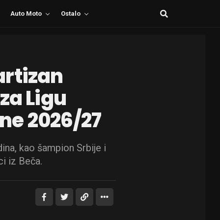
Auto Moto
Ostalo
artizan
za Ligu
ne 2026/27
ina, kao šampion Srbije i
ci iz Beča.