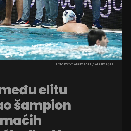
Foto Izvor: Ataimages / Ata images
 među elitu
kao šampion
domaćih