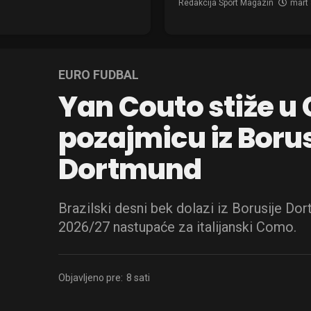
Redakcija Sport Magazin
mart 
EURO FUDBAL
Yan Couto stiže u
pozajmicu iz Borus
Dortmund
Brazilski desni bek dolazi iz Borusije D
2026/27 nastupaće za italijanski Como.
Objavljeno pre:
8 sati