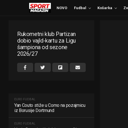
NOVO
Fudbal
Košarka
Zv
Rukometni klub Partizan
dobio vajld-kartu za Ligu
šampiona od sezone
2026/27
EURO FUDBAL
Yan Couto stiže u Como na pozajmicu
iz Borusije Dortmund
EURO FUDBAL