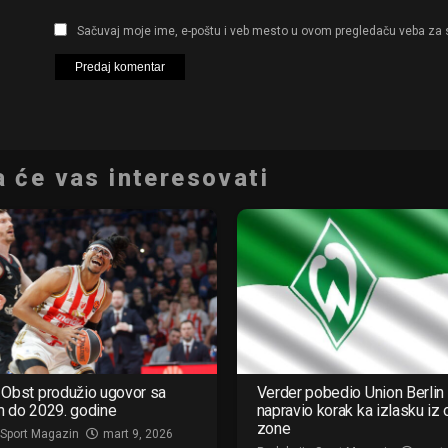
Sačuvaj moje ime, e-poštu i veb mesto u ovom pregledaču veba za 
 će vas interesovati
Obst produžio ugovor sa
Verder pobedio Union Berlin 
m do 2029. godine
napravio korak ka izlasku iz
zone
 Sport Magazin
mart 9, 2026