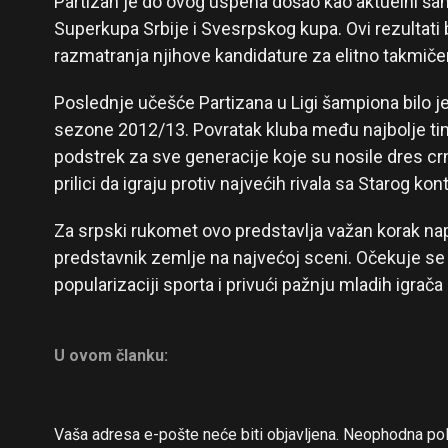
Partizan je do ovog uspeha došao kao aktuelni šam
Superkupa Srbije i Svesrpskog kupa. Ovi rezultati bi
razmatranja njihove kandidature za elitno takmiče
Poslednje učešće Partizana u Ligi šampiona bilo j
sezone 2012/13. Povratak kluba među najbolje tim
podstrek za sve generacije koje su nosile dres crn
prilici da igraju protiv najvećih rivala sa Starog kon
Za srpski rukomet ovo predstavlja važan korak nap
predstavnik zemlje na najvećoj sceni. Očekuje se 
popularizaciji sporta i privući pažnju mladih igrača
U ovom članku:
Vaša adresa e-pošte neće biti objavljena.
Neophodna pol