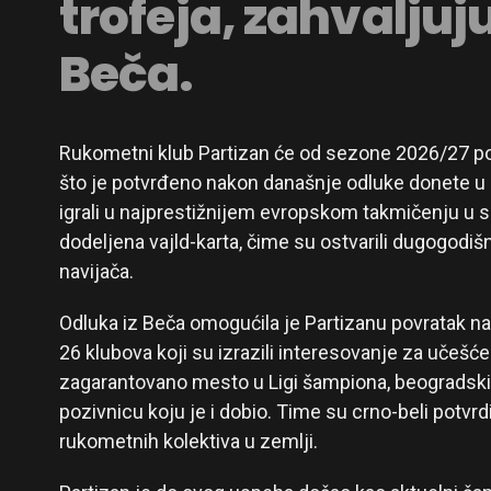
trofeja, zahvaljuju
Beča.
Rukometni klub Partizan će od sezone 2026/27 po
što je potvrđeno nakon današnje odluke donete u 
igrali u najprestižnijem evropskom takmičenju u s
dodeljena vajld-karta, čime su ostvarili dugogodišnji
navijača.
Odluka iz Beča omogućila je Partizanu povratak n
26 klubova koji su izrazili interesovanje za učešć
zagarantovano mesto u Ligi šampiona, beogradski 
pozivnicu koju je i dobio. Time su crno-beli potvrd
rukometnih kolektiva u zemlji.