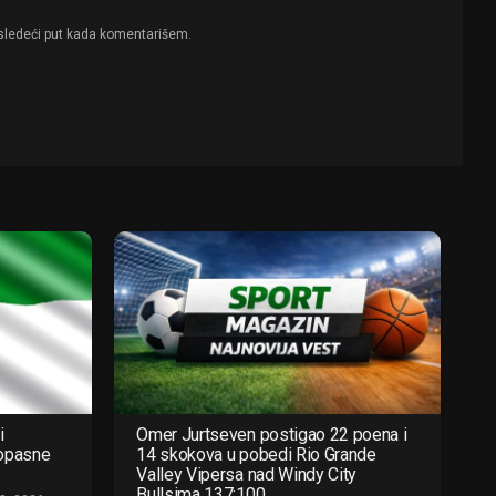
sledeći put kada komentarišem.
i
Omer Jurtseven postigao 22 poena i
 opasne
14 skokova u pobedi Rio Grande
Valley Vipersa nad Windy City
Bullsima 137:100