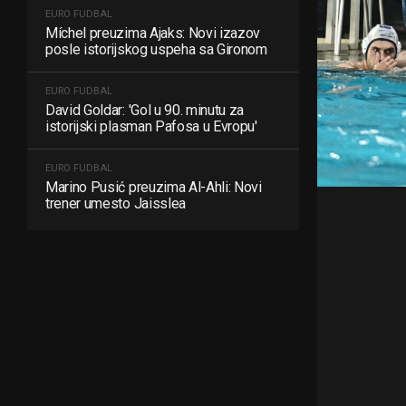
EURO FUDBAL
Míchel preuzima Ajaks: Novi izazov
posle istorijskog uspeha sa Gironom
EURO FUDBAL
David Goldar: 'Gol u 90. minutu za
istorijski plasman Pafosa u Evropu'
EURO FUDBAL
Marino Pusić preuzima Al-Ahli: Novi
trener umesto Jaisslea