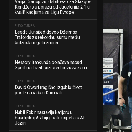
Vanja Dragojević debitovao za Glazgov
Rendžers u porazu od Jagelonije 2:1 u
kvalifikacijama za Ligu Evrope
EURO FUDBAL
Leeds Junajted doveo Džejmsa
Traforda za rekordnu sumu među
britanskim golmanima
EURO FUDBAL
Nestory Irankunda pojačava napad
Sporting Lisabona pred novu sezonu
EURO FUDBAL
David Owori tragično izgubio život
posle napada u Kampali
EURO FUDBAL
Nabil Fekir nastavlja karijeru u
Saudijskoj Arabiji posle uspeha u Al-
Jaziri