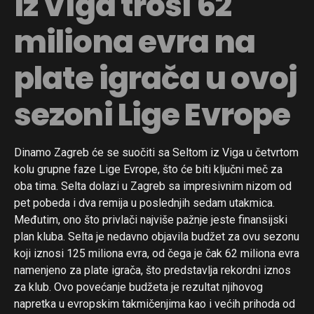
iz Viga troši 62
miliona evra na
plate igrača u ovoj
sezoni Lige Evrope
Dinamo Zagreb će se suočiti sa Seltom iz Viga u četvrtom
kolu grupne faze Lige Evrope, što će biti ključni meč za
oba tima. Selta dolazi u Zagreb sa impresivnim nizom od
pet pobeda i dva remija u poslednjih sedam utakmica.
Međutim, ono što privlači najviše pažnje jeste finansijski
plan kluba. Selta je nedavno objavila budžet za ovu sezonu
koji iznosi 125 miliona evra, od čega je čak 62 miliona evra
namenjeno za plate igrača, što predstavlja rekordni iznos
za klub. Ovo povećanje budžeta je rezultat njihovog
napretka u evropskim takmičenjima kao i većih prihoda od