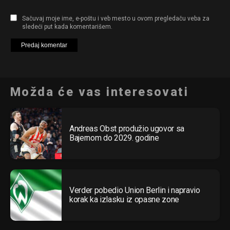
Sačuvaj moje ime, e-poštu i veb mesto u ovom pregledaču veba za
sledeći put kada komentarišem.
Možda će vas interesovati
Andreas Obst produžio ugovor sa
Bajernom do 2029. godine
Verder pobedio Union Berlin i napravio
korak ka izlasku iz opasne zone