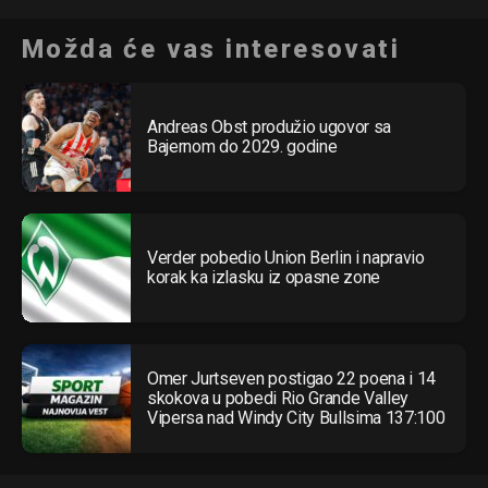
Možda će vas interesovati
Andreas Obst produžio ugovor sa
Bajernom do 2029. godine
Verder pobedio Union Berlin i napravio
korak ka izlasku iz opasne zone
Omer Jurtseven postigao 22 poena i 14
skokova u pobedi Rio Grande Valley
Vipersa nad Windy City Bullsima 137:100