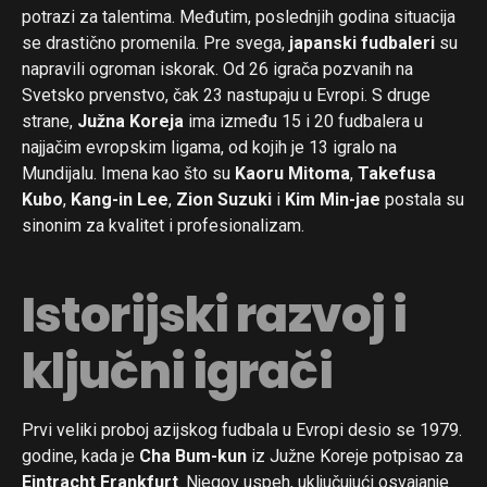
potrazi za talentima. Međutim, poslednjih godina situacija
se drastično promenila. Pre svega,
japanski fudbaleri
su
napravili ogroman iskorak. Od 26 igrača pozvanih na
Svetsko prvenstvo, čak 23 nastupaju u Evropi. S druge
strane,
Južna Koreja
ima između 15 i 20 fudbalera u
najjačim evropskim ligama, od kojih je 13 igralo na
Mundijalu. Imena kao što su
Kaoru Mitoma
,
Takefusa
Kubo
,
Kang-in Lee
,
Zion Suzuki
i
Kim Min-jae
postala su
sinonim za kvalitet i profesionalizam.
Istorijski razvoj i
ključni igrači
Prvi veliki proboj azijskog fudbala u Evropi desio se 1979.
godine, kada je
Cha Bum-kun
iz Južne Koreje potpisao za
Eintracht Frankfurt
. Njegov uspeh, uključujući osvajanje