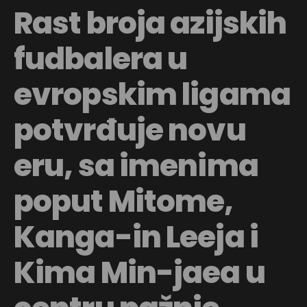
Rast broja azijskih
fudbalera u
evropskim ligama
potvrđuje novu
eru, sa imenima
poput Mitome,
Kanga-in Leeja i
Kima Min-jaea u