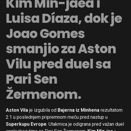
Kim Min-jaea i
Luisa Díaza, dok je
Joao Gomes
smanjio za Aston
Vilu pred duel sa
Pari Sen
Žermenom.
Aston Vila
je izgubila od
Bajerna iz Minhena
rezultatom
2:1 u poslednjem pripremnom meču pred nastup u
Superkupu Evrope
. Utakmica je odigrana pred važan duel