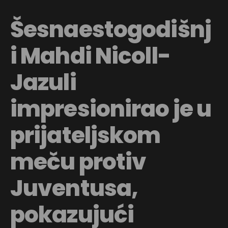
Šesnaestogodišnj
i Mahdi Nicoll-
Jazuli
impresionirao je u
prijateljskom
meču protiv
Juventusa,
pokazujući