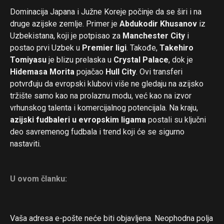
Dominacija Japana i Južne Koreje počinje da se širi i na
druge azijske zemlje. Primer je
Abdukodir Khusanov
iz
Uzbekistana, koji je potpisao za
Manchester City
i
postao prvi Uzbek u
Premier ligi
. Takođe,
Takehiro
Tomiyasu
je blizu prelaska u
Crystal Palace
, dok je
Hidemasa Morita
pojačao
Hull City
. Ovi transferi
potvrđuju da evropski klubovi više ne gledaju na azijsko
tržište samo kao na prolaznu modu, već kao na izvor
vrhunskog talenta i komercijalnog potencijala. Na kraju,
azijski fudbaleri u evropskim ligama
postali su ključni
deo savremenog fudbala i trend koji će se sigurno
nastaviti.
U ovom članku:
Vaša adresa e-pošte neće biti objavljena.
Neophodna polja