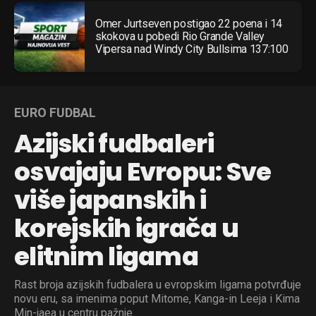
Omer Jurtseven postigao 22 poena i 14
skokova u pobedi Rio Grande Valley
Vipersa nad Windy City Bullsima 137:100
EURO FUDBAL
Azijski fudbaleri
Flipboard
osvajaju Evropu: Sve
Reddit
više japanskih i
Pinterest
korejskih igrača u
Whatsapp
elitnim ligama
Email
Rast broja azijskih fudbalera u evropskim ligama potvrđuje
novu eru, sa imenima poput Mitome, Kanga-in Leeja i Kima
Min-jaea u centru pažnje.