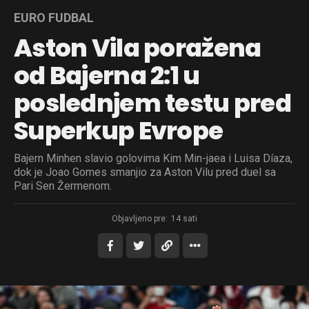
EURO FUDBAL
Aston Vila poražena
od Bajerna 2:1 u
poslednjem testu pred
Superkup Evrope
Bajern Minhen slavio golovima Kim Min-jaea i Luisa Díaza,
dok je Joao Gomes smanjio za Aston Vilu pred duel sa
Pari Sen Žermenom.
Objavljeno pre:
14 sati