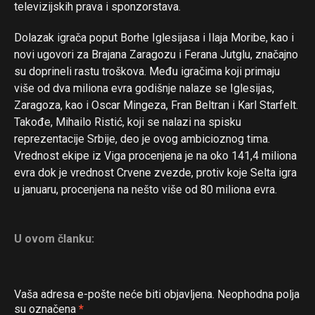
televizijskih prava i sponzorstava.
Dolazak igrača poput Borhe Iglesijasa i Ilaja Moribe, kao i
novi ugovori za Brajana Zaragozu i Ferana Jutglu, značajno
su doprineli rastu troškova. Među igračima koji primaju
više od dva miliona evra godišnje nalaze se Iglesijas,
Zaragoza, kao i Oscar Mingeza, Fran Beltran i Karl Starfelt.
Takođe, Mihailo Ristić, koji se nalazi na spisku
reprezentacije Srbije, deo je ovog ambicioznog tima.
Vrednost ekipe iz Viga procenjena je na oko 141,4 miliona
evra dok je vrednost Crvene zvezde, protiv koje Selta igra
u januaru, procenjena na nešto više od 80 miliona evra.
U ovom članku:
Vaša adresa e-pošte neće biti objavljena.
Neophodna polja
su označena
*