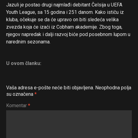
Jazuli je postao drugi najmlađi debitant Čelsija u UEFA
Youth League, sa 15 godina i 251 danom. Kako ističu iz
kluba, očekuje se da će upravo on biti sledeća velika
zvezda koja će izaći iz Cobham akademije. Zbog toga,
njegov napredak i dalji razvoj biće pod posebnom lupom u
narednim sezonama.
U ovom članku:
Vaša adresa e-pošte neće biti objavljena.
Neophodna polja
su označena
*
Komentar
*