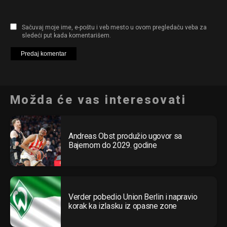
Sačuvaj moje ime, e-poštu i veb mesto u ovom pregledaču veba za
sledeći put kada komentarišem.
Možda će vas interesovati
Andreas Obst produžio ugovor sa
Bajernom do 2029. godine
Verder pobedio Union Berlin i napravio
korak ka izlasku iz opasne zone