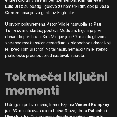
engleskog tima sa Pari Sen Žermenom.
Kim Min-jae
i
Luis Díaz
su postigli golove za nemački tim, dok je
Joao
Gomes
smanjio za goste iz Engleske.
U prvom poluvremenu, Aston Vila je nastupila sa
Pau
Torresom
u startnoj postavi. Međutim, Bajern je prvi
došao do prednosti. Kim Min-jae je u 37. minutu glavom
zatresao mrežu nakon centaršuta iz slobodnog udarca koji
je izveo Tom Bischof. Na taj način, nemački tim je stekao
psihološku prednost pred nastavak susreta.
Tok meča i ključni
momenti
U drugom poluvremenu, trener Bajerna
Vincent Kompany
je u 63. minutu uveo u igru
Luisa Díaza
,
Joaa Palhinhu
i