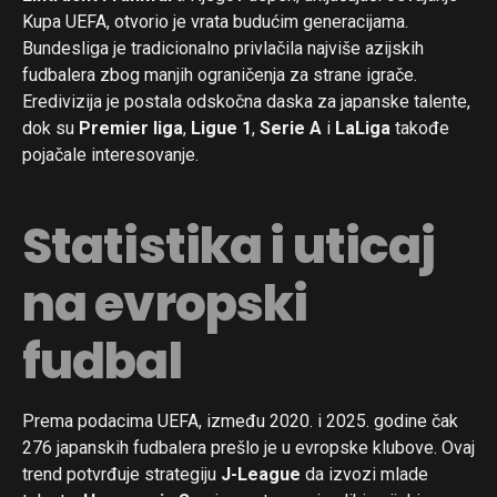
Kupa UEFA, otvorio je vrata budućim generacijama.
Bundesliga je tradicionalno privlačila najviše azijskih
fudbalera zbog manjih ograničenja za strane igrače.
Eredivizija je postala odskočna daska za japanske talente,
dok su
Premier liga
,
Ligue 1
,
Serie A
i
LaLiga
takođe
pojačale interesovanje.
Statistika i uticaj
na evropski
fudbal
Prema podacima UEFA, između 2020. i 2025. godine čak
276 japanskih fudbalera prešlo je u evropske klubove. Ovaj
trend potvrđuje strategiju
J-League
da izvozi mlade