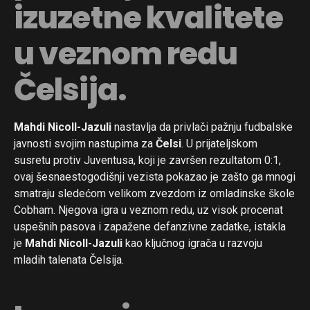
izuzetne kvalitete
u veznom redu
Čelsija.
Mahdi Nicoll-Jazuli
nastavlja da privlači pažnju fudbalske
javnosti svojim nastupima za
Čelsi
. U prijateljskom
susretu protiv Juventusa, koji je završen rezultatom 0:1,
ovaj šesnaestogodišnji vezista pokazao je zašto ga mnogi
smatraju sledećom velikom zvezdom iz omladinske škole
Cobham. Njegova igra u veznom redu, uz visok procenat
uspešnih pasova i zapažene defanzivne zadatke, istakla
je
Mahdi Nicoll-Jazuli
kao ključnog igrača u razvoju
mladih talenata Čelsija.