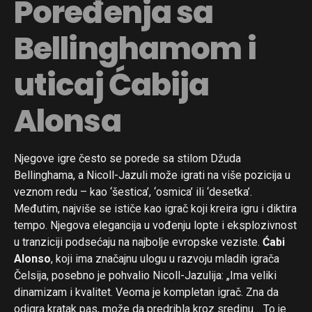
Poređenja sa
Bellinghamom i
uticaj Ćabija
Alonsa
Njegove igre često se porede sa stilom Džuda
Bellinghama, a Nicoll-Jazuli može igrati na više pozicija u
veznom redu – kao ‘šestica’, ‘osmica’ ili ‘desetka’.
Međutim, najviše se ističe kao igrač koji kreira igru i diktira
tempo. Njegova elegancija u vođenju lopte i eksplozivnost
u tranziciji podsećaju na najbolje evropske veziste.
Ćabi
Alonso
, koji ima značajnu ulogu u razvoju mladih igrača
Čelsija, posebno je pohvalio Nicoll-Jazulija: „Ima veliki
dinamizam i kvalitet. Veoma je kompletan igrač. Zna da
odigra kratak pas, može da predribla kroz sredinu… To je