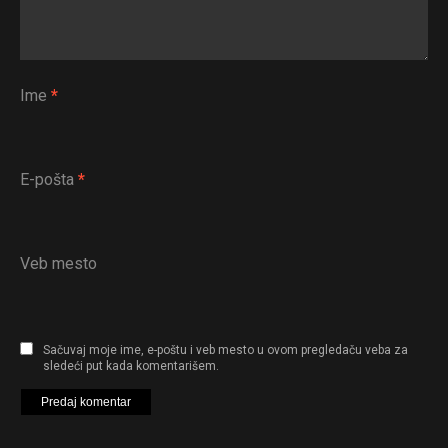
Ime
*
E-pošta
*
Veb mesto
Sačuvaj moje ime, e-poštu i veb mesto u ovom pregledaču veba za
sledeći put kada komentarišem.