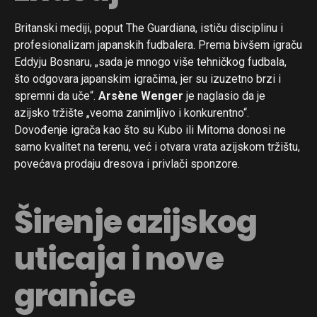
Britanski mediji, poput The Guardiana, ističu disciplinu i
profesionalizam japanskih fudbalera. Prema bivšem igraču
Eddyju Bosnaru, „sada je mnogo više tehničkog fudbala,
što odgovara japanskim igračima, jer su izuzetno brzi i
spremni da uče“.
Arsène Wenger
je naglasio da je
azijsko tržište „veoma zanimljivo i konkurentno“.
Dovođenje igrača kao što su Kubo ili Mitoma donosi ne
samo kvalitet na terenu, već i otvara vrata azijskom tržištu,
povećava prodaju dresova i privlači sponzore.
Širenje azijskog
uticaja i nove
granice