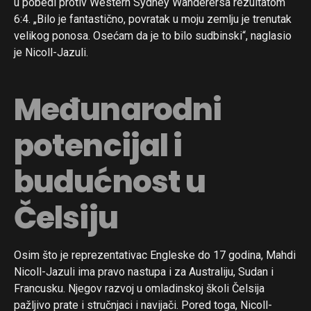
u pobedi protiv Western Sydney Wanderersa rezultatom
6:4. „Bilo je fantastično, povratak u moju zemlju je trenutak
velikog ponosa. Osećam da je to bilo sudbinski“, naglasio
je Nicoll-Jazuli.
Međunarodni
potencijal i
budućnost u
Čelsiju
Osim što je reprezentativac Engleske do 17 godina, Mahdi
Nicoll-Jazuli ima pravo nastupa i za Australiju, Sudan i
Francusku. Njegov razvoj u omladinskoj školi Čelsija
pažljivo prate i stručnjaci i navijači. Pored toga, Nicoll-