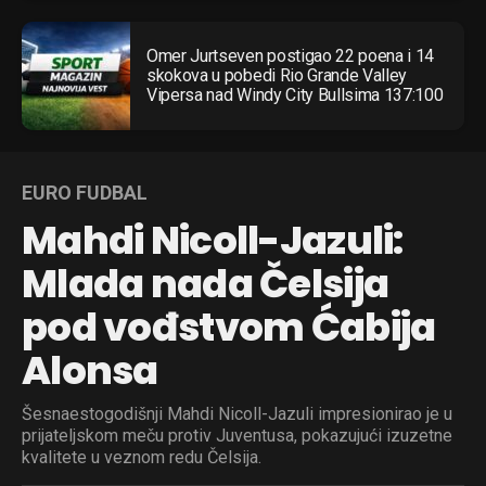
Omer Jurtseven postigao 22 poena i 14
skokova u pobedi Rio Grande Valley
Vipersa nad Windy City Bullsima 137:100
EURO FUDBAL
Mahdi Nicoll-Jazuli:
Mlada nada Čelsija
pod vođstvom Ćabija
Alonsa
Šesnaestogodišnji Mahdi Nicoll-Jazuli impresionirao je u
prijateljskom meču protiv Juventusa, pokazujući izuzetne
kvalitete u veznom redu Čelsija.