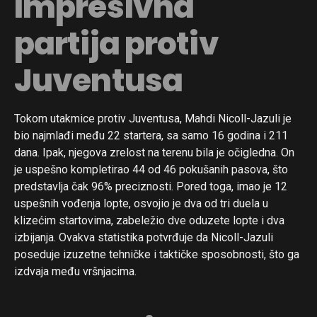
Impresivna
partija protiv
Juventusa
Tokom utakmice protiv Juventusa, Mahdi Nicoll-Jazuli je
bio najmlađi među 22 startera, sa samo 16 godina i 211
dana. Ipak, njegova zrelost na terenu bila je očigledna. On
je uspešno kompletirao 44 od 46 pokušanih pasova, što
predstavlja čak 96% preciznosti. Pored toga, imao je 12
uspešnih vođenja lopte, osvojio je dva od tri duela u
klizećim startovima, zabeležio dve oduzete lopte i dva
izbijanja. Ovakva statistika potvrđuje da Nicoll-Jazuli
poseduje izuzetne tehničke i taktičke sposobnosti, što ga
izdvaja među vršnjacima.