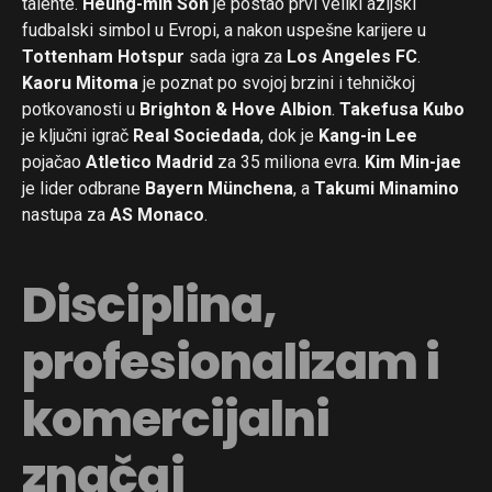
talente.
Heung-min Son
je postao prvi veliki azijski
fudbalski simbol u Evropi, a nakon uspešne karijere u
Tottenham Hotspur
sada igra za
Los Angeles FC
.
Kaoru Mitoma
je poznat po svojoj brzini i tehničkoj
potkovanosti u
Brighton & Hove Albion
.
Takefusa Kubo
je ključni igrač
Real Sociedada
, dok je
Kang-in Lee
pojačao
Atletico Madrid
za 35 miliona evra.
Kim Min-jae
je lider odbrane
Bayern Münchena
, a
Takumi Minamino
nastupa za
AS Monaco
.
Disciplina,
profesionalizam i
komercijalni
značaj