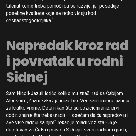
talenat kome treba pomoći da se razvije, jer poseduje
posebne kvalitete koje se retko viđaju kod
šesnaestogodišnjaka.“
Napredak kroz rad
i povratak u rodni
Sidnej
Sam Nicoll-Jazuli ističe koliko mu znači rad sa Ćabijem
Alonsom. „Znam kakav je igrač bio. Već sam mnogo naučio
za kratko vreme. Detalji kao što su pozicioniranje, prvi
dodir, znanje šta treba uraditi – osećam da ću napredovati
sve više radeći sa njim“, rekao je mladi vezista. On je
debitovao za Čelsi upravo u Sidneju, svom rodnom gradu,