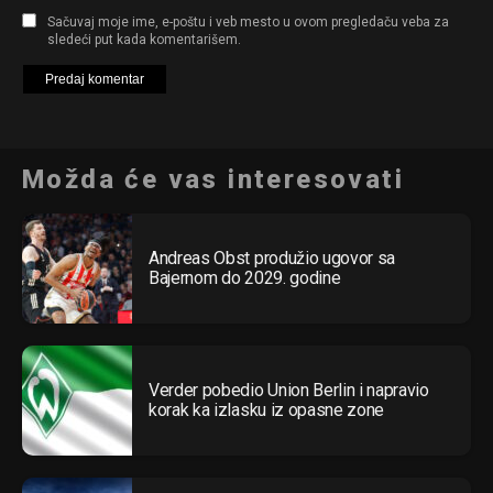
Sačuvaj moje ime, e-poštu i veb mesto u ovom pregledaču veba za
sledeći put kada komentarišem.
Možda će vas interesovati
Andreas Obst produžio ugovor sa
Bajernom do 2029. godine
Verder pobedio Union Berlin i napravio
korak ka izlasku iz opasne zone