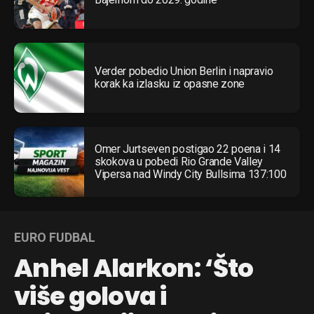
Verder pobedio Union Berlin i napravio
korak ka izlasku iz opasne zone
Omer Jurtseven postigao 22 poena i 14
skokova u pobedi Rio Grande Valley
Vipersa nad Windy City Bullsima 137:100
EURO FUDBAL
Anhel Alarkon: ‘Što
više golova i