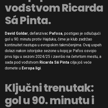
vođstvom Ricarda
Sá Pinta.
David Goldar
, defanzivac
Pafosa
, postigao je odlučujući
gol u 90. minutu protiv Hajduka, čime je klub zadržao
kontinuitet nastupa u evropskim takmičenjima. Ovaj uspeh
dolazi nakon istorijske sezone u kojoj je Pafos osvojio
prvu ligu u sezoni 2024/25 i završio na četvrtom mestu, a
sada pod vođstvom
Ricarda Sá Pinta
cilja još veće
domete u
Evropa ligi
.
Ključni trenutak:
gol u 90. minutu i