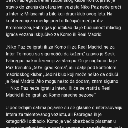
Sesk Fabregas, trener fudbalskog kluba Komo, jasno je
stavio do znanja da ofanzivni vezista Niko Paz neće preći
u Inter iz Milana niti u bilo koji drugi klub ovog leta. Na
konferenciji za medije pred odlučujući meč protiv
Kremonezea, Fabregas je istakao da je budućnost mladog
igrača vezana isključivo za Komo ili Real Madrid.
„Niko Paz će igrati ili za Komo ili za Real Madrid, ne za
Inter. To mogu sa sigurnošću da kažem,“ izjavio je Sesk
Fabregas na konferenciji za štampu. On je naglasio da je
Paz trenutno „50% igrač Koma“, ali i dalje pod kontrolom
madridskog kluba: „Jedini klub koji može nešto da odluči
je Real Madrid. Ako mogu nešto da dodam, znam sigurno
— Niko Paz neće igrati u Interu. Ili će se vratiti u Real
Madrid ili će igrati za Komo naredne sezone.“
U poslednjim satima pojavile su se glasine o interesovanju
Intera za talentovanog vezistu, ali Fabregas ih je
kategorički odbacio. Komo je već obezbedio plasman u
Flipboard