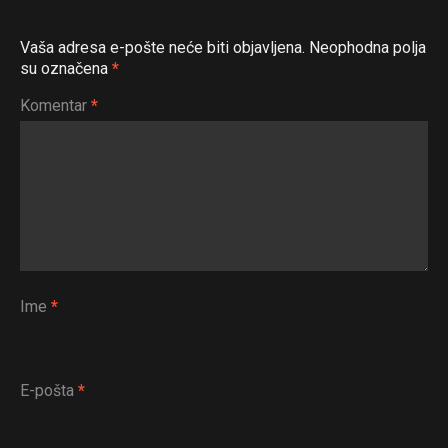
Vaša adresa e-pošte neće biti objavljena.
Neophodna polja
su označena
*
Komentar
*
Ime
*
E-pošta
*