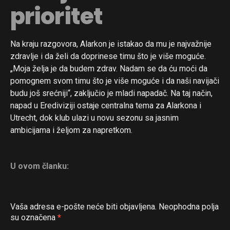
prioritet
Na kraju razgovora, Alarkon je istakao da mu je najvažnije
zdravlje i da želi da doprinese timu što je više moguće.
„Moja želja je da budem zdrav. Nadam se da ću moći da
pomognem svom timu što je više moguće i da naši navijači
budu još srećniji“, zaključio je mladi napadač. Na taj način,
napad u Erediviziji ostaje centralna tema za Alarkona i
Utrecht, dok klub ulazi u novu sezonu sa jasnim
Flipboard
ambicijama i željom za napretkom.
Reddit
Pinterest
U ovom članku:
Whatsapp
Email
Vaša adresa e-pošte neće biti objavljena.
Neophodna polja
su označena
*