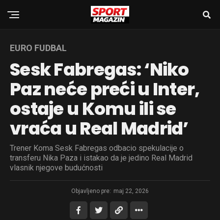
EURO FUDBAL
Sesk Fabregas: ‘Niko
Paz neće preći u Inter,
ostaje u Komu ili se
vraća u Real Madrid’
Trener Koma Sesk Fabregas odbacio spekulacije o
transferu Nika Paza i istakao da je jedino Real Madrid
vlasnik njegove budućnosti
Objavljeno pre:
maj 22, 2026