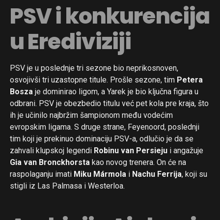
PSV i konkurencija
u Erediviziji
PSV je u poslednje tri sezone bio neprikosnoven,
osvojivši tri uzastopne titule. Prošle sezone, tim
Petera
Bosza
je dominirao ligom, a Yarek je bio ključna figura u
odbrani. PSV je obezbedio titulu već pet kola pre kraja, što
ih je učinilo najbržim šampionom među vodećim
evropskim ligama. S druge strane, Feyenoord, poslednji
tim koji je prekinuo dominaciju PSV-a, odlučio je da se
zahvali klupskoj legendi
Robinu van Persieju
i angažuje
Gia van Bronckhorsta
kao novog trenera. On će na
raspolaganju imati
Miku Mármola
i
Nachu Ferrija
, koji su
stigli iz Las Palmasa i Westerloa.