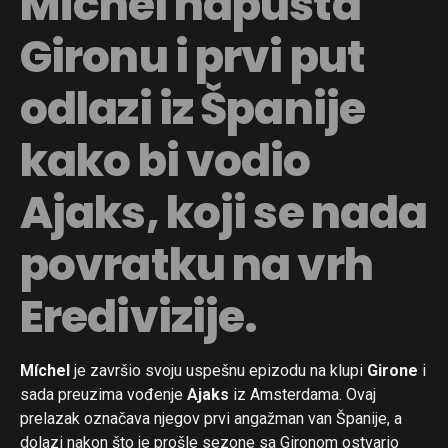
Míchel napušta
Gironu i prvi put
odlazi iz Španije
kako bi vodio
Ajaks, koji se nada
povratku na vrh
Eredivizije.
Míchel
je završio svoju uspešnu epizodu na klupi
Girone
i
sada preuzima vođenje
Ajaks
iz Amsterdama. Ovaj
prelazak označava njegov prvi angažman van Španije, a
dolazi nakon što je prošle sezone sa Gironom ostvario