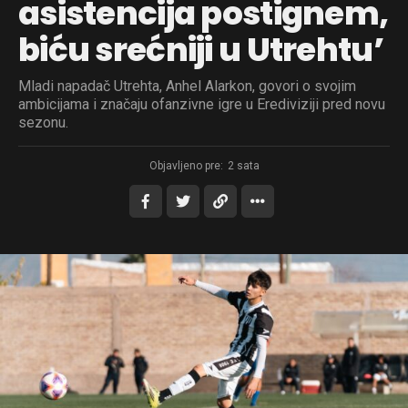
asistencija postignem,
biću srećniji u Utrehtu’
Mladi napadač Utrehta, Anhel Alarkon, govori o svojim
ambicijama i značaju ofanzivne igre u Erediviziji pred novu
sezonu.
Objavljeno pre:
2 sata