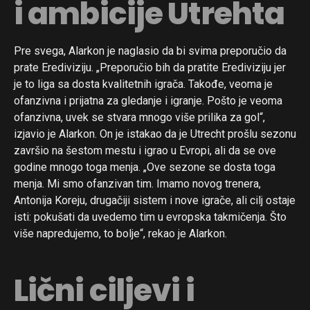
i ambicije Utrehta
Pre svega, Alarkon je naglasio da bi svima preporučio da
prate Erediviziju. „Preporučio bih da pratite Erediviziju jer
je to liga sa dosta kvalitetnih igrača. Takođe, veoma je
ofanzivna i prijatna za gledanje i igranje. Pošto je veoma
ofanzivna, uvek se stvara mnogo više prilika za gol“,
izjavio je Alarkon. On je istakao da je Utrecht prošlu sezonu
završio na šestom mestu i igrao u Evropi, ali da se ove
godine mnogo toga menja. „Ove sezone se dosta toga
menja. Mi smo ofanzivan tim. Imamo novog trenera,
Antonija Koreju, drugačiji sistem i nove igrače, ali cilj ostaje
isti: pokušati da uvedemo tim u evropska takmičenja. Što
više napredujemo, to bolje“, rekao je Alarkon.
Lični ciljevi i