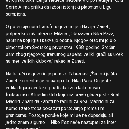
evropska takmičenja sledeće sezone, a u poslednjem kolu
Reddit
Serije A ima priliku da izbori istorijski plasman u Ligu
šampiona.
Pinterest
Whatsapp
O potencijalnom transferu govorio je i Havijer Zaneti,
Email
potpredsednik Intera iz Milana: „Obožavam Nika Paza,
način na koji igra i kakva je osoba. Njegov otac mi je bio
cimer tokom Svetskog prvenstva 1998. godine. Srećan
sam zbog njegovog trenutnog uspeha; veliki igrači su uvek
na meti velikih klubova,“ rekao je Zaneti.
Na te reči odgovorio je ponovo Fabregas: „Žao mi je što
Zaneti komentariše situaciju oko Nika Paza. On jeste
velika figura svetskog fudbala i zna kako stvari
funkcionišu. Ali jedini klub koji ima pravo glasa jeste Real
Madrid. Znam da Zaneti ne radi ni za Real Madrid ni za
Komo i zato treba pokazati poštovanje prema tim
granicama. Postoje poruke koje mi se ne dopadaju, ali
jedno znam sigurno — Niko Paz neće nastupati za Inter