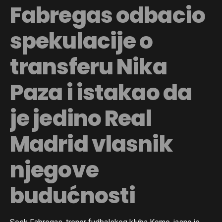
Fabregas odbacio
spekulacije o
transferu Nika
Paza i istakao da
je jedino Real
Madrid vlasnik
njegove
budućnosti