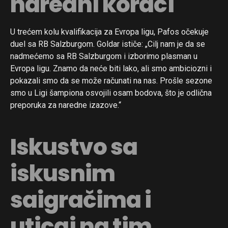
naredni koraci
U trećem kolu kvalifikacija za Evropa ligu, Pafos očekuje
duel sa RB Salzburgom. Goldar ističe: „Cilj nam je da se
nadmećemo sa RB Salzburgom i izborimo plasman u
Evropa ligu. Znamo da neće biti lako, ali smo ambiciozni i
pokazali smo da se može računati na nas. Prošle sezone
smo u Ligi šampiona osvojili osam bodova, što je odlična
preporuka za naredne izazove.“
Iskustvo sa
iskusnim
saigračima i
uticaj na tim