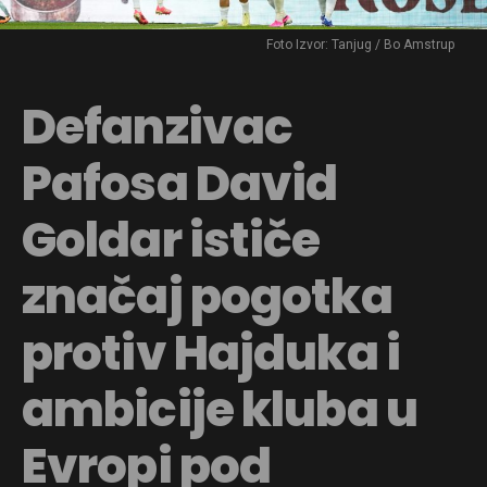
Foto Izvor: Tanjug / Bo Amstrup
Defanzivac
Pafosa David
Goldar ističe
značaj pogotka
protiv Hajduka i
ambicije kluba u
Evropi pod