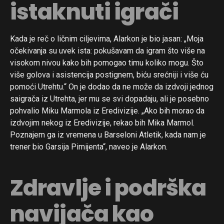
istaknuti igrači
Kada je reč o ličnim ciljevima, Alarkon je bio jasan: „Moja
očekivanja su uvek ista: pokušavam da igram što više na
visokom nivou kako bih pomogao timu koliko mogu. Što
više golova i asistencija postignem, biću srećniji i više ću
pomoći Utrehtu.“ On je dodao da ne može da izdvoji jednog
saigrača iz Utrehta, jer mu se svi dopadaju, ali je posebno
pohvalio Miku Marmola iz Eredivizije. „Ako bih morao da
izdvojim nekog iz Eredivizije, rekao bih Mika Marmol.
Poznajem ga iz vremena u Barseloni Atletik, kada nam je
trener bio Garsija Pimijenta“, naveo je Alarkon.
Zdravlje i podrška
navijača kao