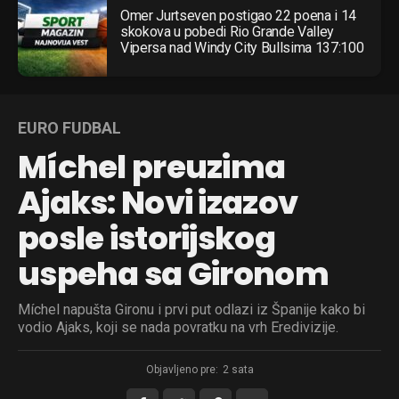
Omer Jurtseven postigao 22 poena i 14
skokova u pobedi Rio Grande Valley
Vipersa nad Windy City Bullsima 137:100
EURO FUDBAL
Míchel preuzima
Ajaks: Novi izazov
posle istorijskog
uspeha sa Gironom
Míchel napušta Gironu i prvi put odlazi iz Španije kako bi
vodio Ajaks, koji se nada povratku na vrh Eredivizije.
Objavljeno pre:
2 sata