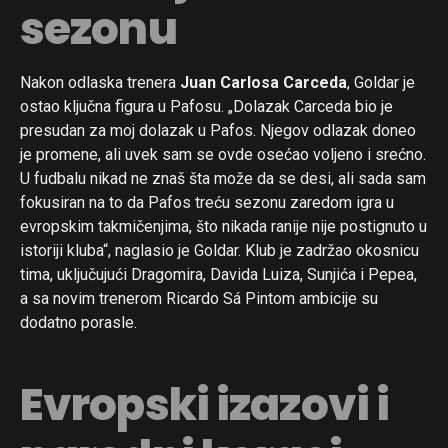
sezonu
Nakon odlaska trenera
Juan Carlosa Carceda
, Goldar je
ostao ključna figura u Pafosu. „Dolazak Carceda bio je
presudan za moj dolazak u Pafos. Njegov odlazak doneo
je promene, ali uvek sam se ovde osećao voljeno i srećno.
U fudbalu nikad ne znaš šta može da se desi, ali sada sam
fokusiran na to da Pafos treću sezonu zaredom igra u
evropskim takmičenjima, što nikada ranije nije postignuto u
istoriji kluba“, naglasio je Goldar. Klub je zadržao okosnicu
tima, uključujući Dragomira, Davida Luiza, Sunjića i Pepea,
a sa novim trenerom Ricardo Sá Pintom ambicije su
dodatno porasle.
Evropski izazovi i