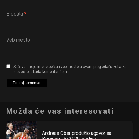
E-pošta
*
Veb mesto
Sačuvaj moje ime, e-poštu i veb mesto u ovom pregledaču veba za
sledeći put kada komentarišem.
Možda će vas interesovati
Andreas Obst produžio ugovor sa
Bajernom do 2029. godine