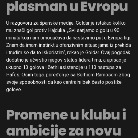
plasman u Evropu
U razgovoru za španske medije, Goldar je istakao koliko
mu znači gol protiv Hajduka. „Svi sanjamo o golu u 90.
minutu koji nam omogućava da nastavimo put u Evropa ligi.
Znam da imam instinkt u ofanzivnim situacijama iz prekida
i trudim se da to iskoristim“, rekao je Goldar. Ovaj pogodak
dodatno je učvrstio njegov status lidera tima, a upisao je
ukupno 13 golova i četiri asistencije u 113 nastupa za
Pafos. Osim toga, poređen je sa Serhiom Ramosom zbog
svoje sposobnosti da kao centralni bek često postiže
golove.
Promene u klubu i
ambicije za novu