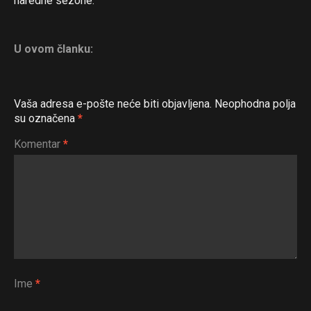
naredne sezone.“
U ovom članku:
Vaša adresa e-pošte neće biti objavljena.
Neophodna polja
su označena
*
Komentar
*
Ime
*