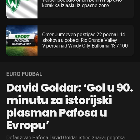
korak ka izlasku iz opasne zone
Omer Jurtseven postigao 22 poena i 14
skokova u pobedi Rio Grande Valley
Vipersa nad Windy City Bullsima 137:100
EURO FUDBAL
David Goldar: ‘Gol u 90.
minutu za istorijski
plasman Pafosa u
Evropu’
Defanzivac Pafosa David Goldar ističe značaj pogotka