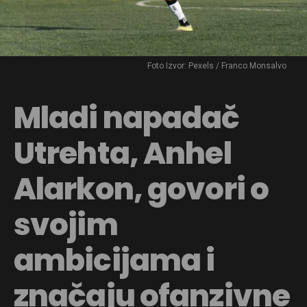
Foto Izvor: Pexels / Franco Monsalvo
Mladi napadač
Utrehta, Anhel
Alarkon, govori o
svojim
ambicijama i
značaju ofanzivne