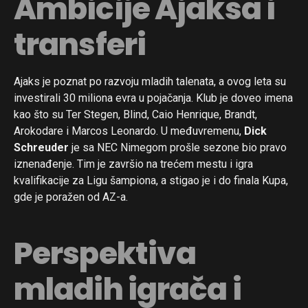
Ambicije Ajaksa i
transferi
Ajaks je poznat po razvoju mladih talenata, a ovog leta su
investirali 30 miliona evra u pojačanja. Klub je doveo imena
kao što su Ter Stegen, Blind, Caio Henrique, Brandt,
Arokodare i Marcos Leonardo. U međuvremenu,
Dick
Schreuder
je sa NEC Nimegom prošle sezone bio pravo
iznenađenje. Tim je završio na trećem mestu i igra
kvalifikacije za Ligu šampiona, a stigao je i do finala Kupa,
gde je poražen od AZ-a.
Perspektiva
mladih igrača i