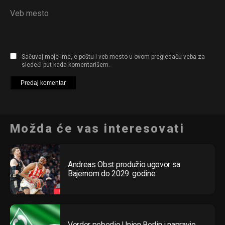
Veb mesto
Sačuvaj moje ime, e-poštu i veb mesto u ovom pregledaču veba za
sledeći put kada komentarišem.
Možda će vas interesovati
Andreas Obst produžio ugovor sa
Bajernom do 2029. godine
Verder pobedio Union Berlin i napravio