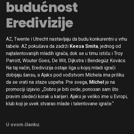
budućnost
Eredivizije
AZ, Twente i Utrecht nastavljaju da budu konkurentni u vrhu
tabele. AZ pokušava da zadrži
Keesa Smita
, jednog od
najtalentovanijih mladih igrača, dok se u timu ističu i Troy
Parrott, Wouter Goes, De Wit, Dijkstra i Bendegúz Kovács.
Na taj način, Eredivizija ostaje liga u kojoj mladi igrači
dobijaju šansu, a Ajaks pod vođstvom Míchela ima priliku
da se vrati na staze uspeha. Pre svega,
Míchel
je na
promociji izjavio: „Dobro je biti ovde; ponosan sam što
pravim sledeći korak u karijeri. Ajaks je veliko ime u Evropi,
klub koji je uvek stvarao mlade i talentovane igrače.“
U ovom članku: