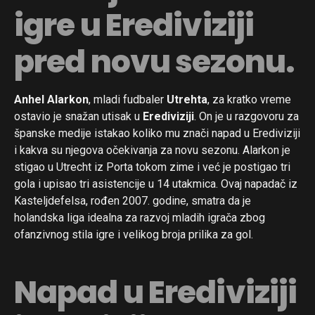
igre u Erediviziji
pred novu sezonu.
Anhel Alarkon
, mladi fudbaler
Utrehta
, za kratko vreme
ostavio je snažan utisak u
Erediviziji
. On je u razgovoru za
španske medije istakao koliko mu znači napad u Erediviziji
i kakva su njegova očekivanja za novu sezonu. Alarkon je
stigao u Utrecht iz Porta tokom zime i već je postigao tri
gola i upisao tri asistencije u 14 utakmica. Ovaj napadač iz
Kasteljdefelsa, rođen 2007. godine, smatra da je
holandska liga idealna za razvoj mladih igrača zbog
ofanzivnog stila igre i velikog broja prilika za gol.
Napad u Erediviziji