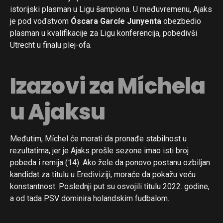
istorijski plasman u Ligu šampiona. U međuvremenu, Ajaks
je pod vođstvom
Óscara Garcíe Junyenta
obezbedio
plasman u kvalifikacije za Ligu konferencija, pobedivši
Utrecht u finalu plej-ofa.
Izazovi za Míchela
u Ajaksu
Međutim, Míchel će morati da pronađe stabilnost u
rezultatima, jer je Ajaks prošle sezone imao isti broj
pobeda i remija (14). Ako žele da ponovo postanu ozbiljan
kandidat za titulu u Erediviziji, moraće da pokažu veću
konstantnost. Poslednji put su osvojili titulu 2022. godine,
a od tada PSV dominira holandskim fudbalom.