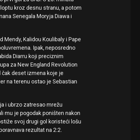
 loptu kroz desnu stranu, a potom
olmana Senegala Moryja Diawa i
d Mendy, Kalidou Koulibaly i Pape
 poluvremena. Ipak, neposredno
ida Diarru koji preciznim
tupa za New England Revolution
d čak deset izmena koje je
ter na terenu ostao je Sebastian
ja i ubrzo zatresao mrežu
li mu je pogodak poništen nakon
iže svoj drugi gol koristeći lošu
poravnava rezultat na 2:2.