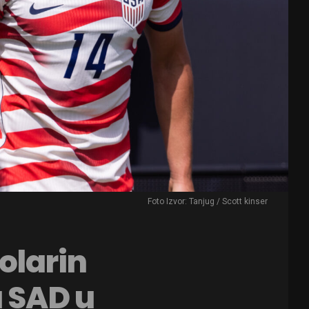
Foto Izvor: Tanjug / Scott kinser
Folarin
a SAD u