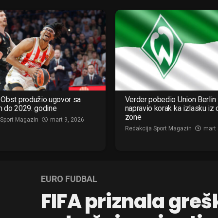
Obst produžio ugovor sa
Verder pobedio Union Berlin 
m do 2029. godine
napravio korak ka izlasku iz
zone
 Sport Magazin
mart 9, 2026
Redakcija Sport Magazin
mart 
EURO FUDBAL
FIFA priznala greš