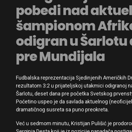
pobedi nad aktue
šampionom Afrik
odigran u Šarlotu
pre Mundijala
Fudbalska reprezentacija Sjedinjenih Američkih D
rezultatom 3:2 u prijateljskoj utakmici odigranoj 
Šarlotu, deset dana pre početka Svetskog prvenstv
Poćetino uspeo je da savlada aktuelnog (neoficije
dramatičnog susreta sa puno preokreta.
Već u sedmom minutu, Kristijan Pulišić je prodoro
Serginja Desta koji je iz pozicije napadača postiga