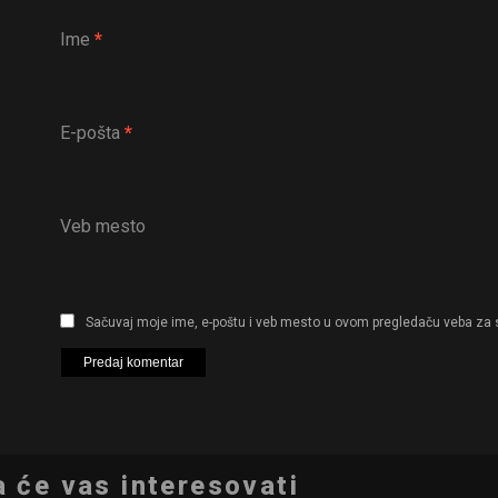
Ime
*
E-pošta
*
Veb mesto
Sačuvaj moje ime, e-poštu i veb mesto u ovom pregledaču veba za 
 će vas interesovati