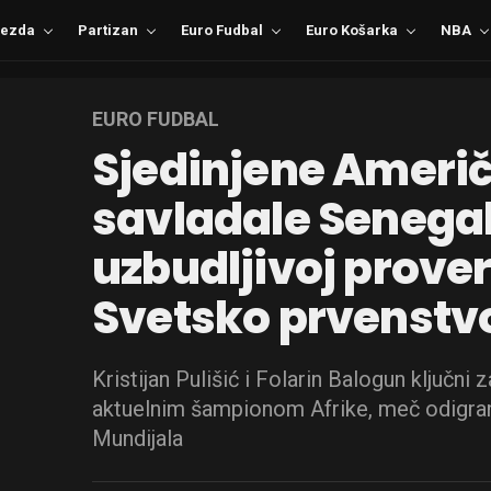
ezda
Partizan
Euro Fudbal
Euro Košarka
NBA
EURO FUDBAL
Sjedinjene Ameri
savladale Senegal 
uzbudljivoj prover
Svetsko prvenstv
Kristijan Pulišić i Folarin Balogun ključni
aktuelnim šampionom Afrike, meč odigran
Mundijala