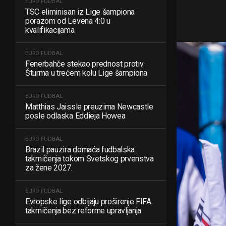
EURO FUDBAL
TSC eliminisan iz Lige šampiona
porazom od Levena 4:0 u
kvalifikacijama
EURO FUDBAL
Fenerbahče stekao prednost protiv
Šturma u trećem kolu Lige šampiona
EURO FUDBAL
Matthias Jaissle preuzima Newcastle
posle odlaska Eddieja Howea
EURO FUDBAL
Brazil pauzira domaća fudbalska
takmičenja tokom Svetskog prvenstva
za žene 2027.
EURO FUDBAL
Evropske lige odbijaju proširenje FIFA
takmičenja bez reforme upravljanja