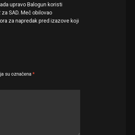
ada upravo Balogun koristi
2 za SAD. Meč obilovao
ra za napredak pred izazove koji
ja su označena
*