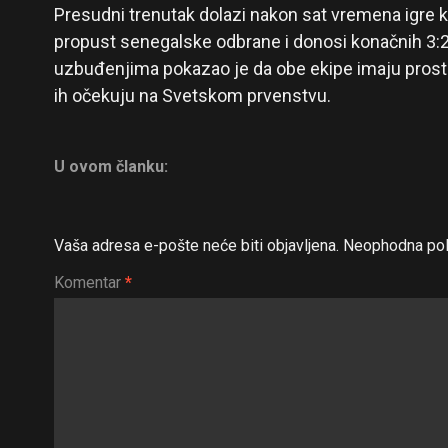
Presudni trenutak dolazi nakon sat vremena igre k
propust senegalske odbrane i donosi konačnih 3:
uzbuđenjima pokazao je da obe ekipe imaju prosto
ih očekuju na Svetskom prvenstvu.
U ovom članku:
Vaša adresa e-pošte neće biti objavljena.
Neophodna pol
Komentar
*