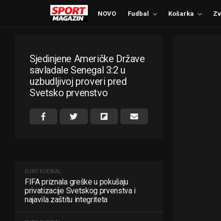
NOVO
Fudbal
Košarka
Zv
Sjedinjene Američke Države
savladale Senegal 3:2 u
uzbudljivoj proveri pred
Svetsko prvenstvo
EURO FUDBAL
FIFA priznala greške u pokušaju
privatizacije Svetskog prvenstva i
najavila zaštitu integriteta