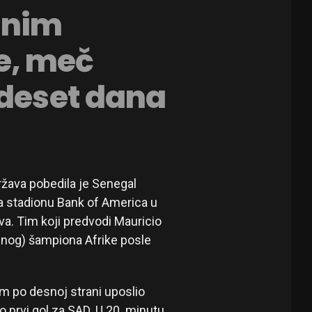
lnim
e, meč
 deset dana
ržava pobedila je Senegal
na stadionu Bank of America u
a. Tim koji predvodi Mauricio
lnog) šampiona Afrike posle
m po desnoj strani uposlio
o prvi gol za SAD. U 20. minutu