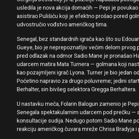
usledila je nova akcija domaćih — Pepi je povukao
asistirao Pulišiću koji je efektno prošao pored g
udvostručio vođstvo američkog tima.
Senegal, bez standardnih igrača kao što su Edouar
Gueye, bio je neprepoznatljiv većim delom prvog
pred odlazak na odmor Sadio Mane je pronašao Hab
udarcem matira Mata Turnera — golmana koji nas
kao pozajmljeni igrač Lyona. Turner je bio jedan o
Poćetino napravio za drugo poluvreme; jedini star
Berhalter, sin bivšeg selektora Gregga Berhaltera.
U nastavku meča, Folarin Balogun zamenio je Pepi
Senegala spektakularnim udarcem pod prečku — a
konsultacije sudija. Nedugo potom Sadio Mane post
reakciju američkog čuvara mreže Chrisa Bradyja i 