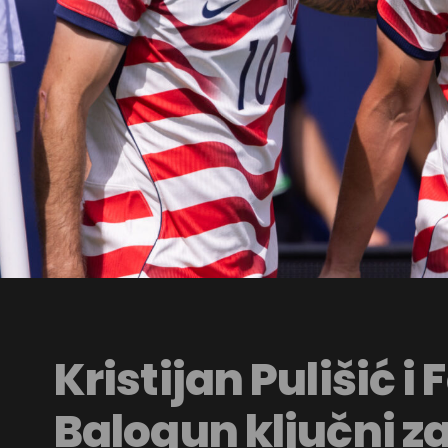
Kristijan Pulišić i 
Balogun ključni z