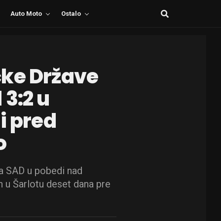
Auto Moto
Ostalo
čke Države
3:2 u
i pred
o
 za SAD u pobedi nad
 u Šarlotu deset dana pre