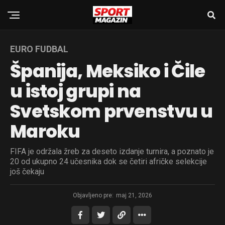
EURO FUDBAL
Španija, Meksiko i Čile
u istoj grupi na
Svetskom prvenstvu u
Maroku
FIFA je održala žreb za deseto izdanje turnira, a poznato je
20 od ukupno 24 učesnika dok se četiri afričke selekcije
još čekaju
Objavljeno pre:
maj 21, 2026