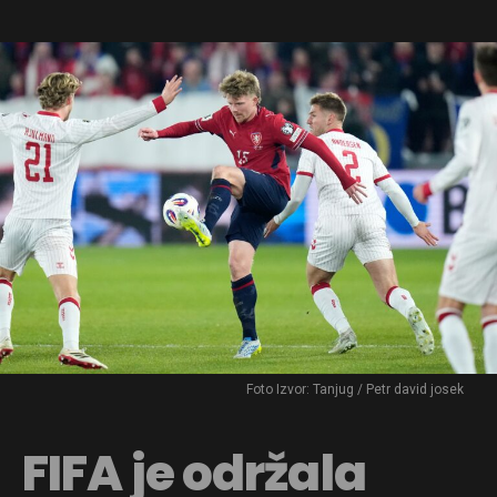
Foto Izvor: Tanjug / Petr david josek
FIFA je održala