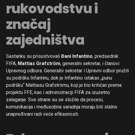
rukovodstvu i
značaj
zajedništva
Sastanku su prisustvovali
Đani Infantino
, predsednik
FIFA,
Mattias Grafström
, generalni sekretar, i članovi
Upravnog odbora. Generalni sekretar i Upravni odbor pružili
su podršku Infantinu, dok je Infantino istakao „punu
podršku“ Mattiasu Grafströmu, koji je bio kritičan prema
projektu FFE, kao i administraciji FIFA za izuzetno
zalaganje. Sve strane su se složile da procesi,
komunikacija i međusobna saradnja moraju biti stalno
unapređivani radi veće efikasnosti.