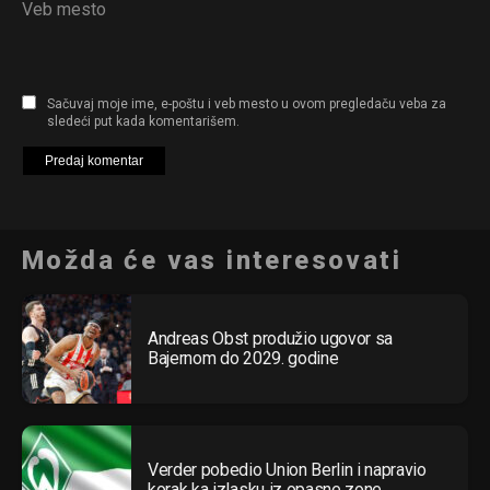
Veb mesto
Sačuvaj moje ime, e-poštu i veb mesto u ovom pregledaču veba za
sledeći put kada komentarišem.
Možda će vas interesovati
Andreas Obst produžio ugovor sa
Bajernom do 2029. godine
Verder pobedio Union Berlin i napravio
korak ka izlasku iz opasne zone