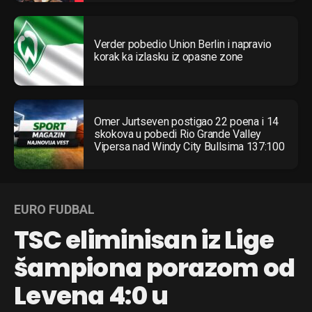
Verder pobedio Union Berlin i napravio
korak ka izlasku iz opasne zone
Omer Jurtseven postigao 22 poena i 14
skokova u pobedi Rio Grande Valley
Vipersa nad Windy City Bullsima 137:100
EURO FUDBAL
TSC eliminisan iz Lige
šampiona porazom od
Levena 4:0 u