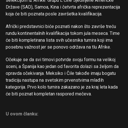
selekcijom iz Afrike. Grupu E čine Sjedinjene Američke
Države (SAD), Samoa, Kina i četvrta afrička reprezentacija
koja će biti poznata posle završetka kvalifikacija.
Afrički predstavnici biće poznati nakon što završe treću
rundu kontinentalnih kvalifikacija tokom jula meseca. Time
će biti kompletirana lista svih učesnika turnira koji ima
posebnu važnost jer se ponovo održava na tlu Afrike.
Očekuje se da svi timovi potvrde svoju formu na velikoj
sceni, a Španija kao jedan od favorita dolazi sa željom da
opravda očekivanja. Meksiko i Čile takođe imaju bogatu
tradiciju nastupa na svetskim prvenstvima mlađih
kategorija. Prvo kolo turnira zakazano je za kraj leta kada
će biti poznat kompletan raspored mečeva.
U ovom članku: