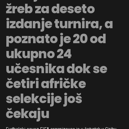
žreb za deseto
izdanje turnira, a
poznato je 20 od
ukupno 24
učesnika dok se
četiri afričke
selekcije još
čekaju