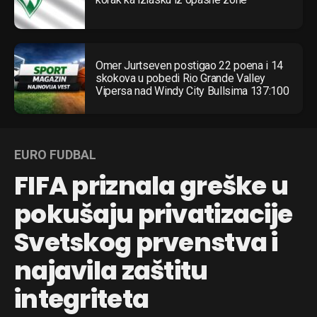
Omer Jurtseven postigao 22 poena i 14
skokova u pobedi Rio Grande Valley
Vipersa nad Windy City Bullsima 137:100
EURO FUDBAL
FIFA priznala greške u
pokušaju privatizacije
Svetskog prvenstva i
najavila zaštitu
integriteta