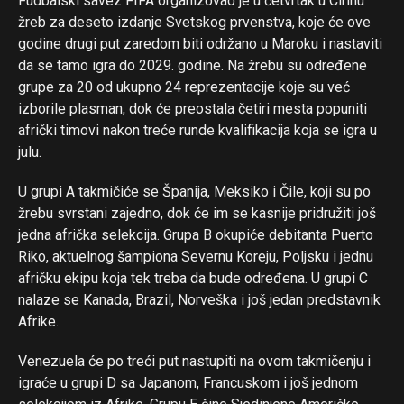
Fudbalski savez FIFA organizovao je u četvrtak u Cirihu
žreb za deseto izdanje Svetskog prvenstva, koje će ove
godine drugi put zaredom biti održano u Maroku i nastaviti
da se tamo igra do 2029. godine. Na žrebu su određene
grupe za 20 od ukupno 24 reprezentacije koje su već
izborile plasman, dok će preostala četiri mesta popuniti
afrički timovi nakon treće runde kvalifikacija koja se igra u
julu.
U grupi A takmičiće se Španija, Meksiko i Čile, koji su po
žrebu svrstani zajedno, dok će im se kasnije pridružiti još
jedna afrička selekcija. Grupa B okupiće debitanta Puerto
Riko, aktuelnog šampiona Severnu Koreju, Poljsku i jednu
afričku ekipu koja tek treba da bude određena. U grupi C
nalaze se Kanada, Brazil, Norveška i još jedan predstavnik
Afrike.
Venezuela će po treći put nastupiti na ovom takmičenju i
igraće u grupi D sa Japanom, Francuskom i još jednom