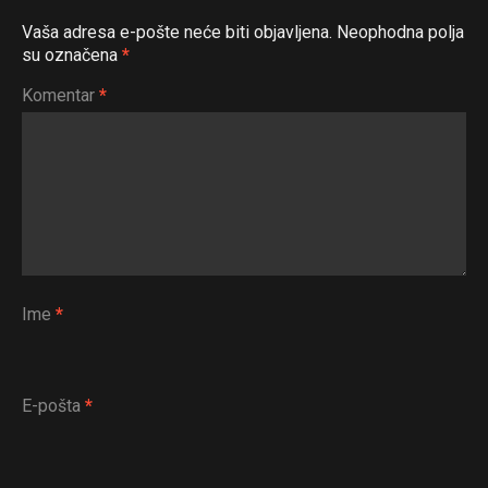
Vaša adresa e-pošte neće biti objavljena.
Neophodna polja
su označena
*
Komentar
*
Ime
*
E-pošta
*