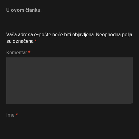
U ovom članku:
Vaša adresa e-pošte neće biti objavljena.
Neophodna polja
su označena
*
Komentar
*
Ime
*