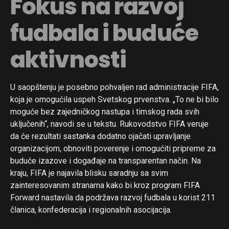
Fokus na razvoj
fudbala i buduće
aktivnosti
U saopštenju je posebno pohvaljen rad administracije FIFA,
koja je omogućila uspeh Svetskog prvenstva. „To ne bi bilo
moguće bez zajedničkog nastupa i timskog rada svih
uključenih“, navodi se u tekstu. Rukovodstvo FIFA veruje
da će rezultati sastanka dodatno ojačati upravljanje
organizacijom, obnoviti poverenje i omogućiti pripreme za
buduće izazove i događaje na transparentan način. Na
kraju, FIFA je najavila blisku saradnju sa svim
zainteresovanim stranama kako bi kroz program FIFA
Forward nastavila da podržava razvoj fudbala u korist 211
članica, konfederacija i regionalnih asocijacija.