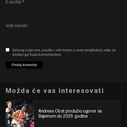
E-pošta
*
Veb mesto
Sačuvaj moje ime, e-poštu i veb mesto u ovom pregledaču veba za
sledeći put kada komentarišem.
Možda će vas interesovati
Andreas Obst produžio ugovor sa
Bajernom do 2029. godine