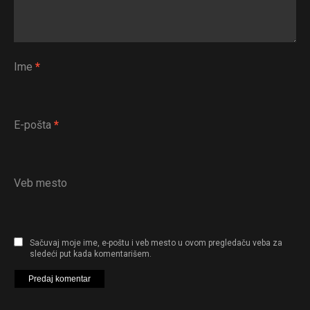
Ime
*
E-pošta
*
Veb mesto
Sačuvaj moje ime, e-poštu i veb mesto u ovom pregledaču veba za
sledeći put kada komentarišem.