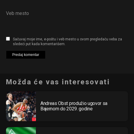
Veb mesto
Sačuvaj moje ime, e-poštu i veb mesto u ovom pregledaču veba za
sledeći put kada komentarišem.
Možda će vas interesovati
Andreas Obst produžio ugovor sa
Bajernom do 2029. godine