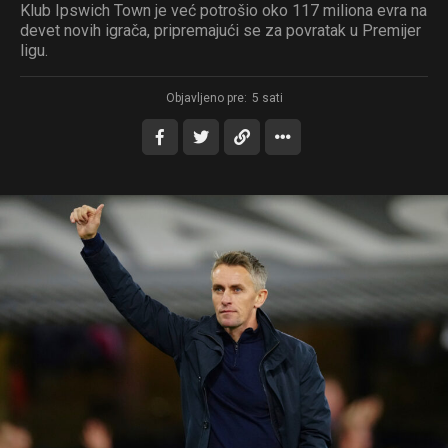
Klub Ipswich Town je već potrošio oko 117 miliona evra na
devet novih igrača, pripremajući se za povratak u Premijer
ligu.
Objavljeno pre:
5 sati