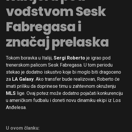
vođstvom Sesk
Fabregasa i
značaj prelaska
Tokom boravka u Italiji,
Sergi Roberto
je igrao pod
trenerskom palicom Sesk Fabregasa. U tom periodu
stekao je dodatno iskustvo koje bi moglo biti dragoceno
za
LA Galaxy
. Ako transfer bude realizovan, Roberto će
imati priliku da doprinese timu u zahtevnom okruženju
MLS
lige. Ovaj potez može dodatno pojačati konkurenciju
u američkom fudbalu i doneti novu dinamiku ekipi iz Los
Anđelesa.
U ovom članku: