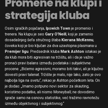
Promene na klupi i
strategija kluba
Osim igračkih pojačanja,
Ipswich Town
je promenio i
trenera. Na klupu je seo
Gary O’Neill
, koji je zamenio
dosadašnjeg šefa stručnog štaba
Kierana McKennu
,
čoveka koji je bio ključan za dva uzastopna plasmana u
Premijer ligu
. Predsednik kluba
Mark Ashton
istakao je
da klub mora biti agresivan na tržištu, ali i da je važno
pronaći pravi balans između podataka i subjektivne
procene. „Bićemo agresivni, moramo biti takvi, ali je ključno
dovesti pravi talenat. Tržište je malo, nije lako, zato je ovo
najbolja liga na svetu“, rekao je Ashton početkom leta. On
je dodao: „Imamo potpuno novi sektor za skauting,
koristimo podatke, ali nismo Moneyball; ne dovodimo
igrače samo na osnovu statistike, već tražimo ravnotežu
između objektivnog i subjektivnog.“