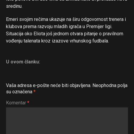
sredinu.
Emeri svojim rečima ukazuje na širu odgovornost trenera i
klubova prema razvoju mladih igrača u Premijer ligi.
Situacija oko Eliota još jednom otvara pitanje o pravilnom
vođenju talenata kroz izazove vrhunskog fudbala.
U ovom članku:
Vaša adresa e-pošte neće biti objavljena.
Neophodna polja
su označena
*
Komentar
*