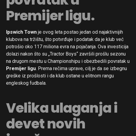
Premijer ligu.
Ipswich Town
je ovog leta postao jedan od najaktivnijih
klubova na tržištu, što potvrđuje i podatak da je klub već
potrošio oko 117 miliona evra na pojačanja. Ova investicija
dolazi nakon što su „Tractor Boys“ završili prošlu sezonu
na drugom mestu u Championshipu i obezbedili povratak u
Premijer ligu
. Prema rečima uprave, cilj je da se izbegnu
greške iz prošlosti i da klub ostane u elitnom rangu
engleskog fudbala.
Velika ulaganja i
devet novih