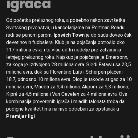
igrača
Od početka prelaznog roka, a posebno nakon završetka
Svetskog prvenstva, u kancelarijama na Portman Roadu
radi se punom parom.
Ipswich Town
je do sada doveo čak
devet novih fudbalera. Klub je na pojačanja potrošio oko
117 miliona evra, i to više od tri nedelje pre zatvaranja
letnjeg prelaznog roka. Najskuplje pojačanje je Emersonn,
za koga je izdvojeno 28 miliona evra. Sledi Fatawu sa 23,5
miliona evra, dok su Florentino Luís i Scherpen plaćeni
18,7, odnosno 10 miliona evra. Diop je takođe stigao za 10
miliona evra, Maeda za 9,4 miliona, Akpom za 9,3 miliona,
Kipré za 4,5 miliona i Van Oevelen za 4 miliona evra. Ova
kombinacija proverenih igrača i mladih talenata treba da
podigne kvalitet tima na nivo potreban za opstanak u
Premijer ligi
.