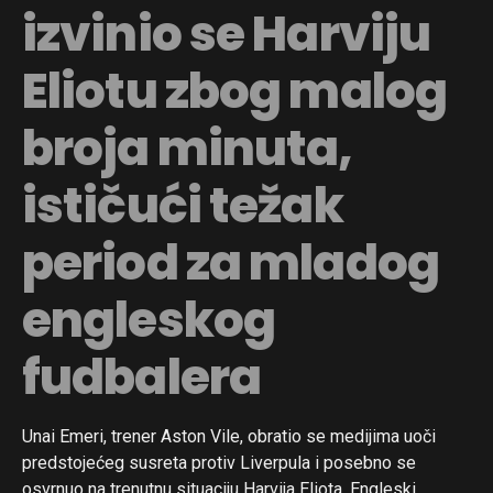
izvinio se Harviju
Eliotu zbog malog
broja minuta,
ističući težak
period za mladog
engleskog
fudbalera
Unai Emeri, trener Aston Vile, obratio se medijima uoči
predstojećeg susreta protiv Liverpula i posebno se
osvrnuo na trenutnu situaciju Harvija Eliota. Engleski