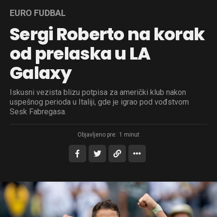
EURO FUDBAL
Sergi Roberto na korak
od prelaska u LA
Galaxy
Iskusni vezista blizu potpisa za američki klub nakon
uspešnog perioda u Italiji, gde je igrao pod vođstvom
Sesk Fabregasa.
Objavljeno pre:
1 minut