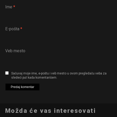
Ime
*
E-pošta
*
Veb mesto
Sačuvaj moje ime, e-poštu i veb mesto u ovom pregledaču veba za
sledeći put kada komentarišem.
Možda će vas interesovati