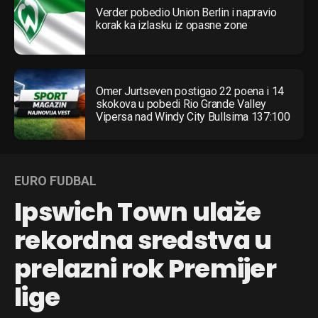
Verder pobedio Union Berlin i napravio
korak ka izlasku iz opasne zone
Omer Jurtseven postigao 22 poena i 14
skokova u pobedi Rio Grande Valley
Vipersa nad Windy City Bullsima 137:100
EURO FUDBAL
Ipswich Town ulaže
rekordna sredstva u
prelazni rok Premijer
lige