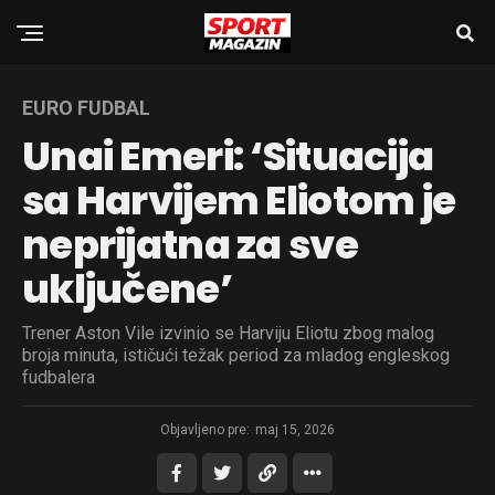
EURO FUDBAL
Unai Emeri: ‘Situacija
sa Harvijem Eliotom je
neprijatna za sve
uključene’
Trener Aston Vile izvinio se Harviju Eliotu zbog malog
broja minuta, ističući težak period za mladog engleskog
fudbalera
Objavljeno pre:
maj 15, 2026