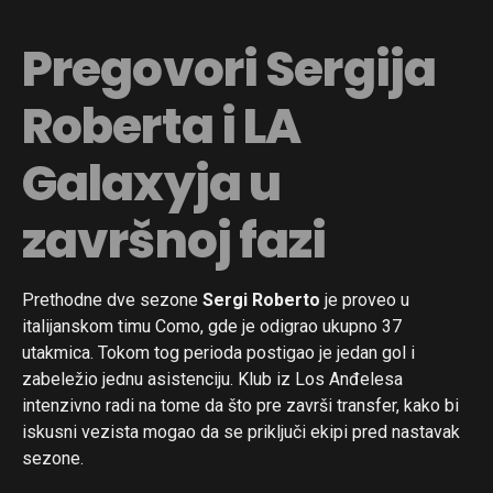
Pregovori Sergija
Roberta i LA
Galaxyja u
završnoj fazi
Prethodne dve sezone
Sergi Roberto
je proveo u
italijanskom timu Como, gde je odigrao ukupno 37
utakmica. Tokom tog perioda postigao je jedan gol i
zabeležio jednu asistenciju. Klub iz Los Anđelesa
intenzivno radi na tome da što pre završi transfer, kako bi
iskusni vezista mogao da se priključi ekipi pred nastavak
sezone.