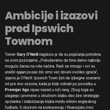
Ambicije i izazovi
pred Ipswich
Townom
Trener
Gary O’Neill
naglasio je da su pojačanja potrebna
na svim pozicijama. „Pokušavamo da timu damo najbolju
moguću šansu na više načina. Radi se mnogo i svi su
uradili sjajan posao što smo već doveli ovoliko igrača“,
izjavio je O’Neill. Ipswich Town želi da izbegne scenario
od pre dve sezone, kada je klub odmah po povratku u
Premijer ligu
ispao nazad u niži rang. Zbog toga su
ulaganja i promene u stručnom štabu deo šire strategije
opstanka i stabilizacije kluba među elitom engleskog
fudbala. S obzirom na konkurenciju i finansijsku moć