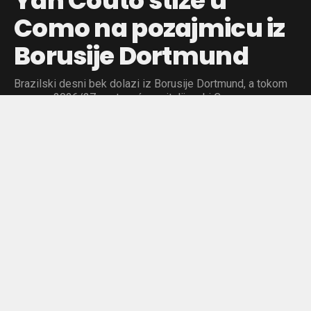
Yan Couto stiže u
Como na pozajmicu iz
Borusije Dortmund
Brazilski desni bek dolazi iz Borusije Dortmund, a tokom
sezone 2026/27 nastupaće za italijanski Como.
Objavljeno pre:
17 sati