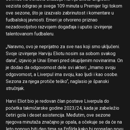
vezista odigrao je svega 109 minuta u Premijer ligi tokom
ove sezone, što je izazvalo zabrinutost i komentare u
fudbalskoj javnosti. Emeri je otvoreno priznao
nezadovoljstvo razvojem događaja i uputio izvinjenje
Flipboard
talentovanom fudbaleru.
Reddit
Pinterest
„Naravno, ovo je neprijatno za sve nas koji smo uključeni.
Svoje izvinjenje Harviju Eliotu nosim sa sobom svakog
Whatsapp
dana“, izjavio je Unai Emeri pred okupljenim novinarima. On
Email
je dodao da odgovornost dele svi akteri: „Imamo svoju
odgovornost, a Liverpul ima svoju, kao ljudi i kao osobe.
Sezona za njega protiče teško“, naglasio je španski
stručnjak.
Harvi Eliot bio je redovan član postave Liverpula do
početka takmičarske godine 2023/24, kada je zabeležio
četiri gola i deset asistencija. Međutim, ove sezone
njegova minutaža značajno je opala, a očekuje se da će na
leto ponovo biti deo tima sa Enfilda kako bi pronašao novu