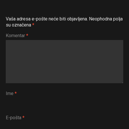
Vaša adresa e-pošte neće biti objavljena.
Neophodna polja
su označena
*
Komentar
*
Ime
*
E-pošta
*