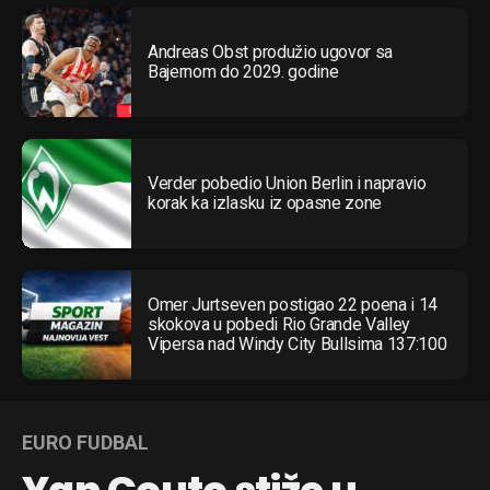
Andreas Obst produžio ugovor sa
Bajernom do 2029. godine
Verder pobedio Union Berlin i napravio
korak ka izlasku iz opasne zone
Omer Jurtseven postigao 22 poena i 14
skokova u pobedi Rio Grande Valley
Vipersa nad Windy City Bullsima 137:100
EURO FUDBAL