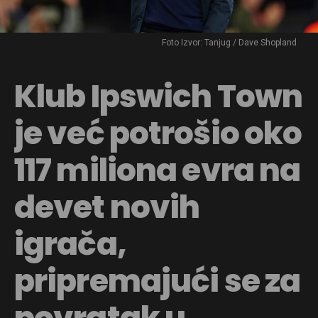
Foto Izvor: Tanjug / Dave Shopland
Klub Ipswich Town
je već potrošio oko
117 miliona evra na
devet novih
igrača,
pripremajući se za
povratak u