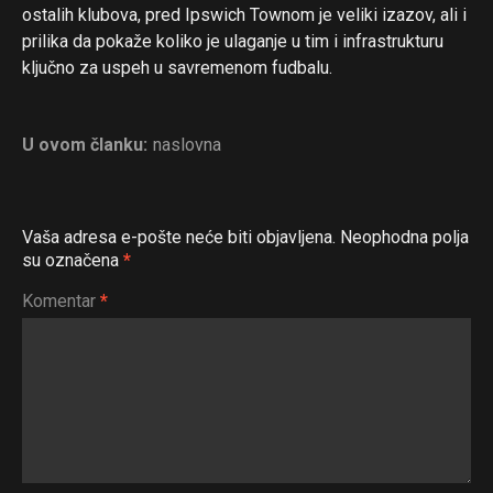
ostalih klubova, pred Ipswich Townom je veliki izazov, ali i
prilika da pokaže koliko je ulaganje u tim i infrastrukturu
ključno za uspeh u savremenom fudbalu.
U ovom članku:
naslovna
Vaša adresa e-pošte neće biti objavljena.
Neophodna polja
su označena
*
Komentar
*