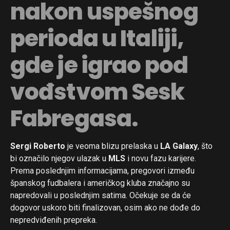
nakon uspešnog
perioda u Italiji,
gde je igrao pod
vođstvom Sesk
Fabregasa.
Sergi Roberto
je veoma blizu prelaska u
LA Galaxy
, što
bi označilo njegov ulazak u
MLS
i novu fazu karijere.
Prema poslednjim informacijama, pregovori između
španskog fudbalera i američkog kluba značajno su
napredovali u poslednjim satima. Očekuje se da će
dogovor uskoro biti finalizovan, osim ako ne dođe do
nepredviđenih prepreka.