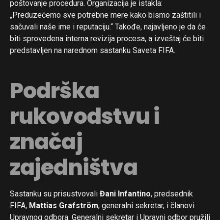
poštovanje procedura. Organizacija je istakla:
„Preduzećemo sve potrebne mere kako bismo zaštitili i
sačuvali naše ime i reputaciju.“ Takođe, najavljeno je da će
biti sprovedena interna revizija procesa, a izveštaj će biti
predstavljen na narednom sastanku Saveta FIFA.
Podrška
rukovodstvu i
značaj
zajedništva
Sastanku su prisustvovali
Đani Infantino
, predsednik
FIFA,
Mattias Grafström
, generalni sekretar, i članovi
Upravnog odbora. Generalni sekretar i Upravni odbor pružili