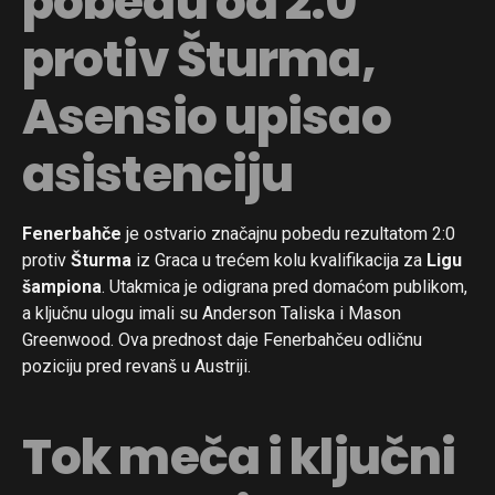
pobedu od 2:0
protiv Šturma,
Asensio upisao
asistenciju
Fenerbahče
je ostvario značajnu pobedu rezultatom 2:0
protiv
Šturma
iz Graca u trećem kolu kvalifikacija za
Ligu
šampiona
. Utakmica je odigrana pred domaćom publikom,
a ključnu ulogu imali su Anderson Taliska i Mason
Greenwood. Ova prednost daje Fenerbahčeu odličnu
poziciju pred revanš u Austriji.
Tok meča i ključni