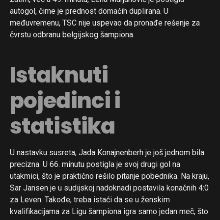
autogol, čime je prednost domaćih duplirana. U
međuvremenu, TSC nije uspevao da pronađe rešenje za
čvrstu odbranu belgijskog šampiona.
Istaknuti
pojedinci i
statistika
U nastavku susreta, Jada Konajnenberh je još jednom bila
precizna. U 66. minutu postigla je svoj drugi gol na
utakmici, što je praktično rešilo pitanje pobednika. Na kraju,
Sar Jansen je u sudijskoj nadoknadi postavila konačnih 4:0
za Leven. Takođe, treba istaći da se u ženskim
kvalifikacijama za Ligu šampiona igra samo jedan meč, što