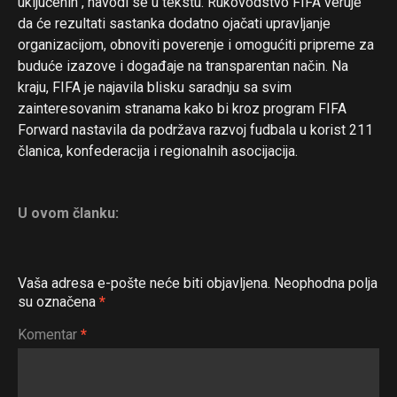
uključenih“, navodi se u tekstu. Rukovodstvo FIFA veruje
da će rezultati sastanka dodatno ojačati upravljanje
organizacijom, obnoviti poverenje i omogućiti pripreme za
buduće izazove i događaje na transparentan način. Na
kraju, FIFA je najavila blisku saradnju sa svim
zainteresovanim stranama kako bi kroz program FIFA
Forward nastavila da podržava razvoj fudbala u korist 211
članica, konfederacija i regionalnih asocijacija.
U ovom članku:
Vaša adresa e-pošte neće biti objavljena.
Neophodna polja
su označena
*
Komentar
*