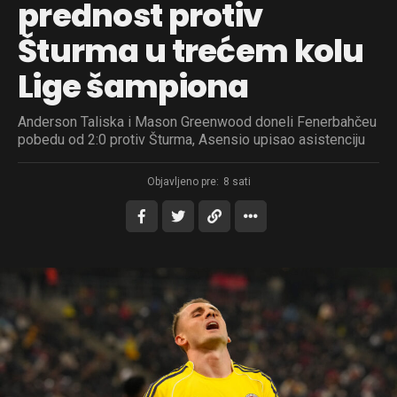
prednost protiv
Šturma u trećem kolu
Lige šampiona
Anderson Taliska i Mason Greenwood doneli Fenerbahčeu
pobedu od 2:0 protiv Šturma, Asensio upisao asistenciju
Objavljeno pre:
8 sati