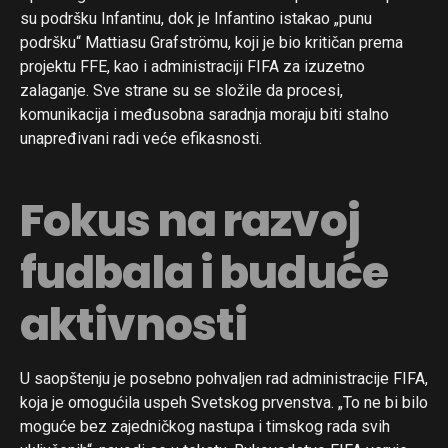
su podršku Infantinu, dok je Infantino istakao „punu
podršku“ Mattiasu Grafströmu, koji je bio kritičan prema
projektu FFE, kao i administraciji FIFA za izuzetno
zalaganje. Sve strane su se složile da procesi,
komunikacija i međusobna saradnja moraju biti stalno
Flipboard
unapređivani radi veće efikasnosti.
Reddit
Pinterest
Fokus na razvoj
Whatsapp
fudbala i buduće
Email
aktivnosti
U saopštenju je posebno pohvaljen rad administracije FIFA,
koja je omogućila uspeh Svetskog prvenstva. „To ne bi bilo
moguće bez zajedničkog nastupa i timskog rada svih