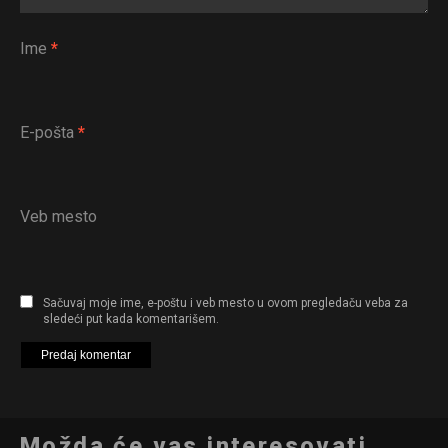
Ime
*
E-pošta
*
Veb mesto
Sačuvaj moje ime, e-poštu i veb mesto u ovom pregledaču veba za
sledeći put kada komentarišem.
Možda će vas interesovati