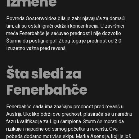
izmene
Povreda Oosterwoldea bila je zabrinjavajuća za domaći
tim, ali su ostali igrači održali koncentraciju. U završnici
meča Fenerbahče je sačuvao prednost i nije dozvolio
Šturmu da postigne gol. Zbog toga je prednost od 2:0
izuzetno važna pred revanš.
Šta sledi za
Fenerbahče
Fenerbahče sada ima značajnu prednost pred revanš u
Austriji. Ukoliko održi ovu prednost, plasiraće se u narednu
fazu kvalifikacija za Ligu šampiona. Šturm će morati da
rizikuje i napadne od samog početka u revanšu. Ova
pobeda dodatno motiviše ekipu Marka Asensija, koji je još