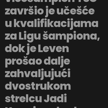
završio je učešće
u kvalifikacijama
za Ligu šampiona,
dok je Leven
prošao dalje
zahvaljujući
dvostrukom
strelcu Jadi