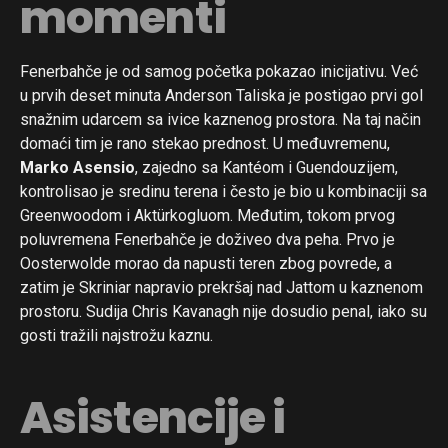
momenti
Fenerbahče je od samog početka pokazao inicijativu. Već
u prvih deset minuta Anderson Taliska je postigao prvi gol
snažnim udarcem sa ivice kaznenog prostora. Na taj način
domaći tim je rano stekao prednost. U međuvremenu,
Marko Asensio
, zajedno sa Kantéom i Guendouzijem,
kontrolisao je sredinu terena i često je bio u kombinaciji sa
Greenwoodom i Aktürkogluom. Međutim, tokom prvog
poluvremena Fenerbahče je doživeo dva peha. Prvo je
Oosterwolde morao da napusti teren zbog povrede, a
zatim je Skriniar napravio prekršaj nad Jattom u kaznenom
prostoru. Sudija Chris Kavanagh nije dosudio penal, iako su
gosti tražili najstrožu kaznu.
Asistencije i