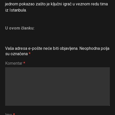
jednom pokazao zašto je ključni igrač u veznom redu tima
iz Istanbula.
U ovom članku:
Vaša adresa e-pošte neće biti objavljena.
Neophodna polja
su označena
*
Komentar
*
Ime
*