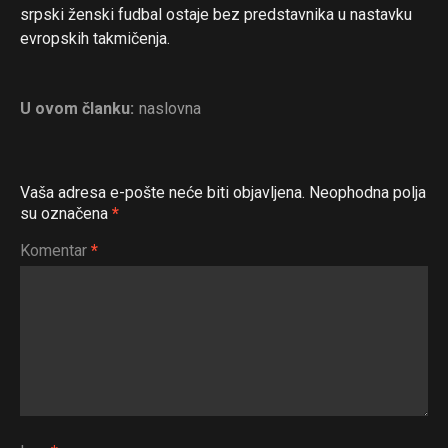
srpski ženski fudbal ostaje bez predstavnika u nastavku
evropskih takmičenja.
U ovom članku:
naslovna
Vaša adresa e-pošte neće biti objavljena.
Neophodna polja
su označena
*
Komentar
*