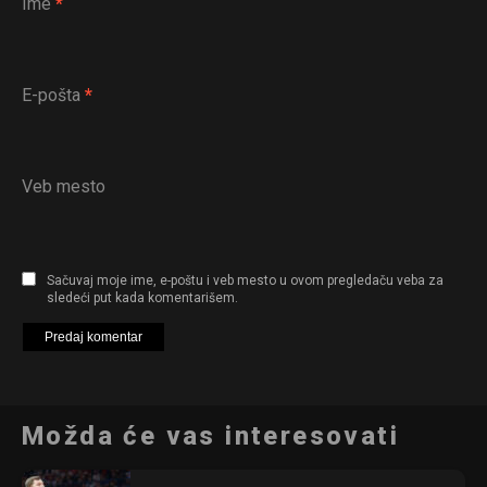
Ime
*
E-pošta
*
Veb mesto
Sačuvaj moje ime, e-poštu i veb mesto u ovom pregledaču veba za
sledeći put kada komentarišem.
Možda će vas interesovati