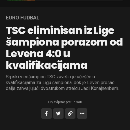
EURO FUDBAL
TSC eliminisan iz Lige
šampiona porazom od
Levena 4:0 u
kvalifikacijama
Srpski vicešampion TSC završio je učešće u
kvalifikacijama za Ligu šampiona, dok je Leven prošao
dalje zahvaljujući dvostrukom strelcu Jadi Konajnenberh.
Objavljeno pre:
7 sati