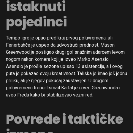
istaknuti
pojedinci
Tempo igre je opao pred kraj prvog poluvremena, ali
Fenerbahče je uspeo da udvostruči prednost. Mason
Greenwood je postigao drugi gol snažnim udarcem levom
nogom nakon kornera koji je izveo Marko Asensio.
Asensio je prošle sezone upisao 13 asistencija, a i ovog
puta je pokazao svoju kreativnost. Taliska je imao još jednu
priliku, ali je njegov pokušaj zaustavljen. U drugom
poluvremenu trener Ismail Kartal je izveo Greenwooda i
uveo Freda kako bi stabilizovao vezni red.
Povrede i taktičke