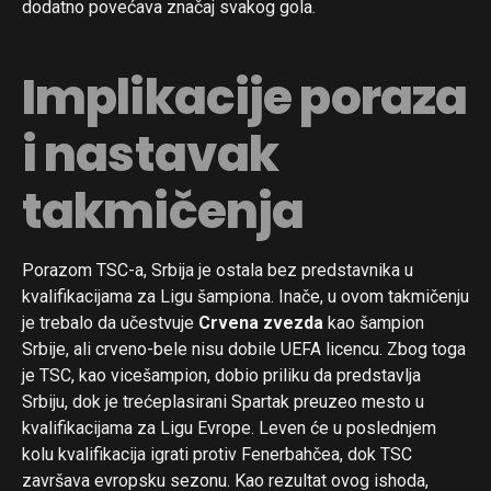
dodatno povećava značaj svakog gola.
Implikacije poraza
i nastavak
takmičenja
Porazom TSC-a, Srbija je ostala bez predstavnika u
kvalifikacijama za Ligu šampiona. Inače, u ovom takmičenju
je trebalo da učestvuje
Crvena zvezda
kao šampion
Srbije, ali crveno-bele nisu dobile UEFA licencu. Zbog toga
je TSC, kao vicešampion, dobio priliku da predstavlja
Srbiju, dok je trećeplasirani Spartak preuzeo mesto u
kvalifikacijama za Ligu Evrope. Leven će u poslednjem
kolu kvalifikacija igrati protiv Fenerbahčea, dok TSC
završava evropsku sezonu. Kao rezultat ovog ishoda,