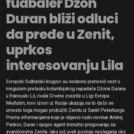
fudbaler Džon
Duran bliži odluci
da pređe u Zenit,
uprkos
interesovanju Lila
Evropski fudbalski krugovi su nedavno prenosili vest o
mogućem prelasku kolumbijskog napadača Džona Durana
u francuski Lil, rivala Crvene zvezde u Ligi Evrope.
Međutim, novi izvori iz Rusije ukazuju na to da bi se
umesto toga mogao pridružiti Zenitu iz Sankt Peterburga.
Prema informacijama koje je objavio ruski novinar Andrej
Pankov, Duran i njegov agent trenutno pregovaraju sa
zvaničnicima Zenita. Iako još uvek postoje neslaganja oko