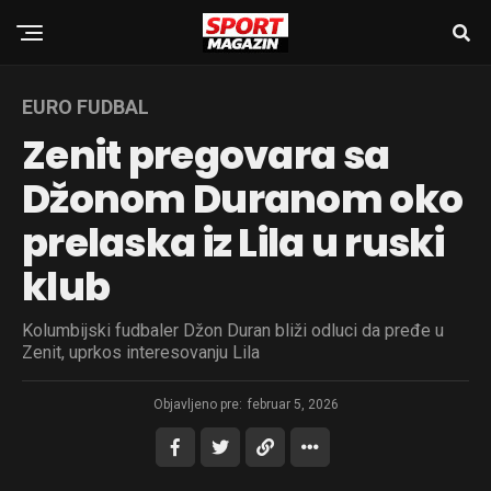
EURO FUDBAL
Zenit pregovara sa
Džonom Duranom oko
prelaska iz Lila u ruski
klub
Kolumbijski fudbaler Džon Duran bliži odluci da pređe u
Zenit, uprkos interesovanju Lila
Objavljeno pre:
februar 5, 2026