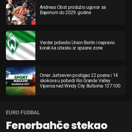
Andreas Obst produžio ugovor sa
Bajernom do 2029. godine
Verder pobedio Union Berlin i napravio
korak ka izlasku iz opasne zone
Omer Jurtseven postigao 22 poena i 14
skokova u pobedi Rio Grande Valley
Vipersa nad Windy City Bullsima 137:100
EURO FUDBAL
Fenerbahče stekao