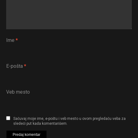
Ime
*
E-pošta
*
Veb mesto
Sačuvaj moje ime, e-poštu i veb mesto u ovom pregledaču veba za
sledeći put kada komentarišem.