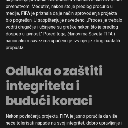
prvenstvom. Međutim, nakon što je predlog procurio u
medije,
FIFA
je priznala da je način sprovođenja projekta
bio pogrešan. U saopštenju je navedeno: „Proces je trebalo
voditi drugačije i učinjene su greške nakon što je predlog
dospeo u javnost.“ Pored toga, članovima Saveta FIFA i
nacionalnim savezima upućeno je izvinjenje zbog nastalih
propusta.
Odluka o zaštiti
integriteta i
budući koraci
Nakon povlačenja projekta,
FIFA
je jasno poručila da više
neće tolerisati napade na svoj integritet, dobro upravljanje i