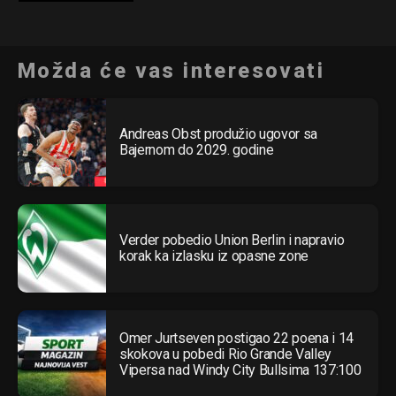
Možda će vas interesovati
Andreas Obst produžio ugovor sa
Bajernom do 2029. godine
Verder pobedio Union Berlin i napravio
korak ka izlasku iz opasne zone
Omer Jurtseven postigao 22 poena i 14
skokova u pobedi Rio Grande Valley
Vipersa nad Windy City Bullsima 137:100