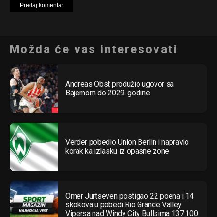
Možda će vas interesovati
Andreas Obst produžio ugovor sa
Bajernom do 2029. godine
Verder pobedio Union Berlin i napravio
korak ka izlasku iz opasne zone
Omer Jurtseven postigao 22 poena i 14
skokova u pobedi Rio Grande Valley
Vipersa nad Windy City Bullsima 137:100