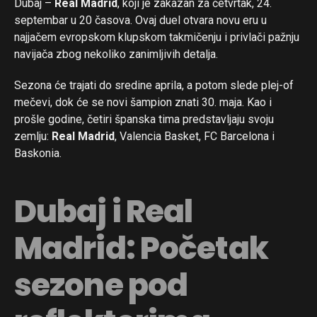
Dubaj –
Real Madrid
, koji je zakazan za četvrtak, 24.
septembar u 20 časova. Ovaj duel otvara novu eru u
najjačem evropskom klupskom takmičenju i privlači pažnju
navijača zbog nekoliko zanimljivih detalja.
Sezona će trajati do sredine aprila, a potom slede plej-of
mečevi, dok će se novi šampion znati 30. maja. Kao i
prošle godine, četiri španska tima predstavljaju svoju
zemlju:
Real Madrid
, Valencia Basket, FC Barcelona i
Baskonia.
Dubaj i Real
Madrid: Početak
sezone pod