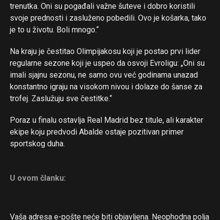
trenutka. Oni su pogađali važne šuteve i dobro koristili
svoje prednosti i zasluženo pobedili. Ovo je košarka, tako
je to u životu. Boli mnogo.“
Na kraju je čestitao Olimpijakosu koji je postao prvi lider
regularne sezone koji je uspeo da osvoji Evroligu: „Oni su
imali sjajnu sezonu, ne samo ovu već godinama unazad
konstantno igraju na visokom nivou i dolaze do šanse za
trofej. Zaslužuju sve čestitke.“
Poraz u finalu ostavlja Real Madrid bez titule, ali karakter
ekipe koju predvodi Abalde ostaje pozitivan primer
sportskog duha.
U ovom članku:
Vaša adresa e-pošte neće biti objavljena.
Neophodna polja