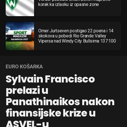
korak ka izlasku iz opasne zone
Omer Jurtseven postigao 22 poena i 14
skokova u pobedi Rio Grande Valley
Vipersa nad Windy City Bullsima 137:100
EURO KOŠARKA
Sylvain Francisco
prelazi u
Panathinaikos nakon
finansijske krize u
ASVEL-u