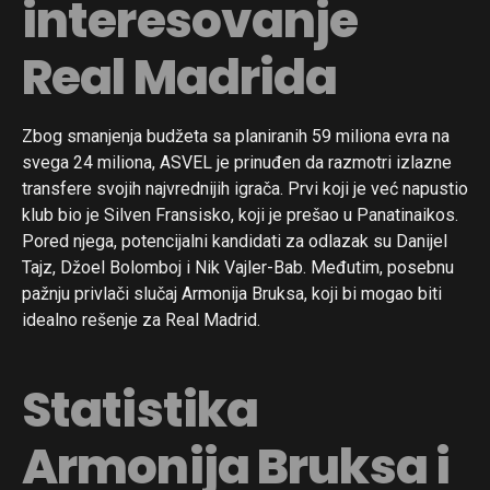
interesovanje
Real Madrida
Zbog smanjenja budžeta sa planiranih 59 miliona evra na
svega 24 miliona, ASVEL je prinuđen da razmotri izlazne
transfere svojih najvrednijih igrača. Prvi koji je već napustio
klub bio je Silven Fransisko, koji je prešao u Panatinaikos.
Pored njega, potencijalni kandidati za odlazak su Danijel
Tajz, Džoel Bolomboj i Nik Vajler-Bab. Međutim, posebnu
pažnju privlači slučaj Armonija Bruksa, koji bi mogao biti
idealno rešenje za Real Madrid.
Statistika
Armonija Bruksa i