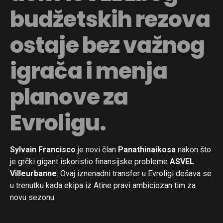
budžetskih rezova
ostaje bez važnog
igrača i menja
planove za
Evroligu.
Sylvain Francisco
je novi član
Panathinaikosa
nakon što
je grčki gigant iskoristio finansijske probleme
ASVEL
Villeurbanne
. Ovaj iznenadni transfer u Evroligi dešava se
u trenutku kada ekipa iz Atine pravi ambiciozan tim za
novu sezonu.