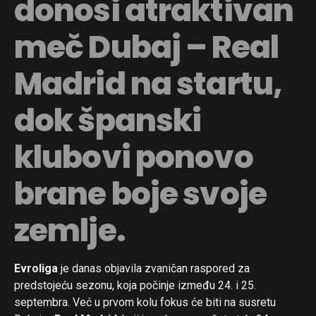
donosi atraktivan
meč Dubaj – Real
Madrid na startu,
dok španski
klubovi ponovo
brane boje svoje
zemlje.
Evroliga
je danas objavila zvaničan raspored za
predstojeću sezonu, koja počinje između 24. i 25.
septembra. Već u prvom kolu fokus će biti na susretu