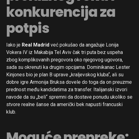
konkurencija za
potpis
Iako je
Real Madrid
već pokušao da angažuje Lonija
Vokera IV iz Makabija Tel Aviv čak tri puta bez uspeha
zbog komplikovanih pregovora oko njegovog ugovora,
sada su okrenuti ka drugim opcijama. Dominikanac Lester
Kinjones bio je plan B uprave „kraljevskog kluba“, ali su
dobre igre Armonija Bruksa dovele do toga da on preuzme
prednost među kandidatima za transfer. Italijanski izvori
navode da su „beli“ spremni da dostave ponudu ukoliko se
stvore realne šanse da američki bek napusti francuski
klub.
Moguće prepreke: