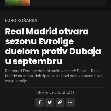
EURO KOŠARKA
Real Madrid otvara
sezonu Evrolige
duelom protiv Dubaja
u septembru
Raspored Evrolige donosi atraktivan meč Dubaj – Real
Madrid na startu, dok španski klubovi ponovo brane boje
svoje zemlje.
Objavljeno pre:
jul 29, 2026