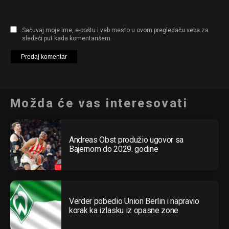
Sačuvaj moje ime, e-poštu i veb mesto u ovom pregledaču veba za
sledeći put kada komentarišem.
Možda će vas interesovati
Andreas Obst produžio ugovor sa
Flipboard
Bajernom do 2029. godine
Reddit
Pinterest
Whatsapp
Verder pobedio Union Berlin i napravio
Email
korak ka izlasku iz opasne zone