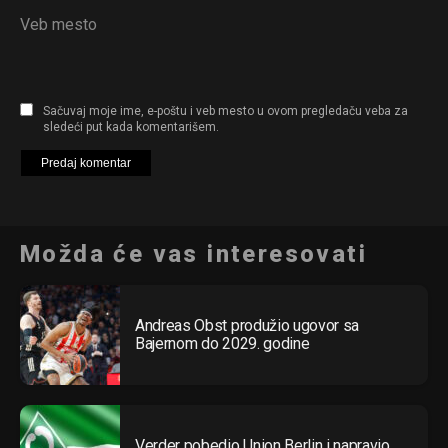
Veb mesto
Sačuvaj moje ime, e-poštu i veb mesto u ovom pregledaču veba za
sledeći put kada komentarišem.
Možda će vas interesovati
Andreas Obst produžio ugovor sa
Bajernom do 2029. godine
Verder pobedio Union Berlin i napravio