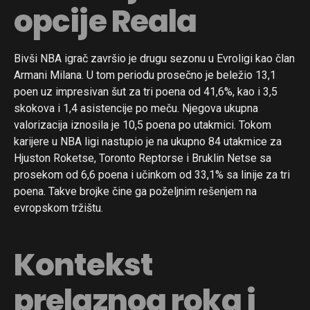
opcije Reala
Bivši NBA igrač završio je drugu sezonu u Evroligi kao član
Armani Milana. U tom periodu prosečno je beležio 13,1
poen uz impresivan šut za tri poena od 41,6%, kao i 3,5
skokova i 1,4 asistencije po meču. Njegova ukupna
valorizacija iznosila je 10,5 poena po utakmici. Tokom
karijere u NBA ligi nastupio je na ukupno 84 utakmice za
Hjuston Roketse, Toronto Reptorse i Bruklin Netse sa
prosekom od 6,6 poena i učinkom od 33,1% sa linije za tri
poena. Takve brojke čine ga poželjnim rešenjem na
evropskom tržištu.
Kontekst
prelaznog roka i