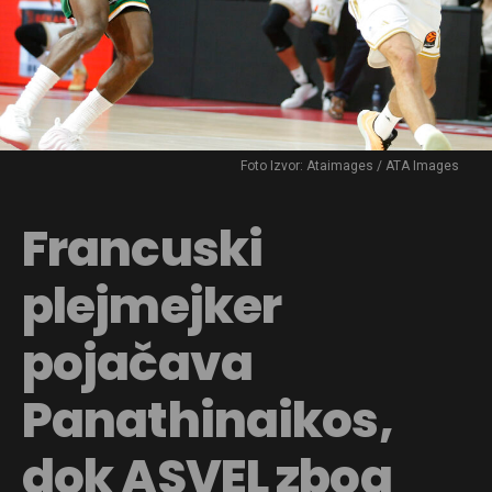
Foto Izvor: Ataimages / ATA Images
Francuski
plejmejker
pojačava
Panathinaikos,
dok ASVEL zbog