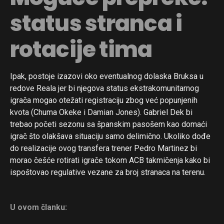
status stranca i
rotacije tima
Ipak, postoje izazovi oko eventualnog dolaska Bruksa u
redove Reala jer bi njegova status ekstrakomunitarnog
igrača mogao otežati registraciju zbog već popunjenih
kvota (Chuma Okeke i Damian Jones). Gabriel Dek bi
trebao početi sezonu sa španskim pasošem kao domaći
igrač što olakšava situaciju samo delimično. Ukoliko dođe
do realizacije ovog transfera trener Pedro Martinez bi
morao češće rotirati igrače tokom ACB takmičenja kako bi
ispoštovao regulative vezane za broj stranaca na terenu.
U ovom članku: