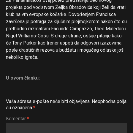
Za Panathinaikos ovaj potez predstavlja deo novog
projekta pod vođstvom Željka Obradovića koji želi da vrati
klub na vrh evropske košarke. Dovođenjem Francisca
završena je potraga za ključnim plejmejkerom nakon što su
prethodno razmatrani Facundo Campazzo, Theo Maledon i
Nigel Williams-Goss. S druge strane, ostaje pitanje kako
će Tony Parker kao trener uspeti da odgovori izazovima
posle drastičnih rezova u budžetu i mogućeg odlaska još
nekoliko igrača.
U ovom članku:
Vaša adresa e-pošte neće biti objavljena.
Neophodna polja
su označena
*
Komentar
*