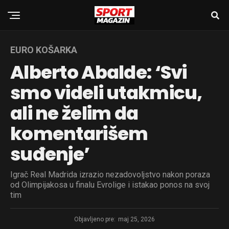
EURO KOŠARKA
Alberto Abalde: ‘Svi
smo videli utakmicu,
ali ne želim da
komentarišem
suđenje’
Igrač Real Madrida izrazio nezadovoljstvo nakon poraza
od Olimpijakosa u finalu Evrolige i istakao ponos na svoj
tim
Objavljeno pre:
maj 25, 2026