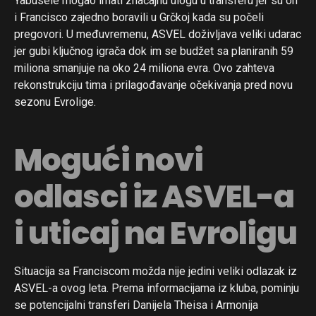
Yabusele mogao imati značajnu ulogu u transferu jer su on
i Francisco zajedno boravili u Grčkoj kada su počeli
pregovori. U međuvremenu, ASVEL doživljava veliki udarac
jer gubi ključnog igrača dok im se budžet sa planiranih 59
miliona smanjuje na oko 24 miliona evra. Ovo zahteva
rekonstrukciju tima i prilagođavanje očekivanja pred novu
sezonu Evrolige.
Mogući novi
odlasci iz ASVEL-a
i uticaj na Evroligu
Situacija sa Franciscom možda nije jedini veliki odlazak iz
ASVEL-a ovog leta. Prema informacijama iz kluba, pominju
se potencijalni transferi Danijela Theisa i Armonija