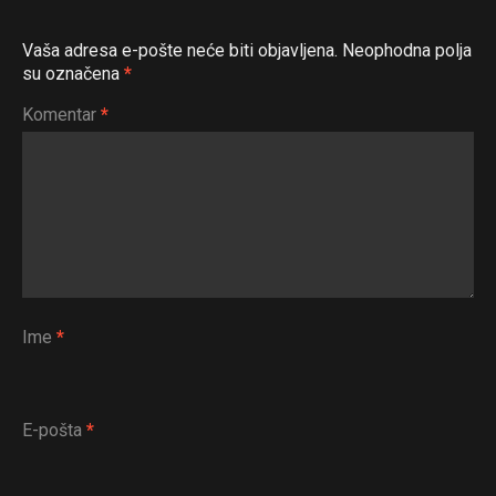
Vaša adresa e-pošte neće biti objavljena.
Neophodna polja
su označena
*
Komentar
*
Ime
*
E-pošta
*