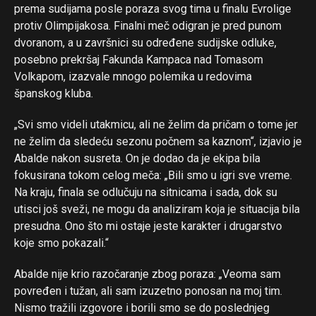
prema sudijama posle poraza svog tima u finalu Evrolige
protiv Olimpijakosa. Finalni meč odigran je pred punom
dvoranom, a u završnici su određene sudijske odluke,
posebno prekršaj Fakunda Kampaca nad Tomasom
Volkapom, izazvale mnogo polemika u redovima
španskog kluba.
„Svi smo videli utakmicu, ali ne želim da pričam o tome jer
ne želim da sledeću sezonu počnem sa kaznom“, izjavio je
Abalde nakon susreta. On je dodao da je ekipa bila
fokusirana tokom celog meča: „Bili smo u igri sve vreme.
Na kraju, finala se odlučuju na sitnicama i sada, dok su
utisci još sveži, ne mogu da analiziram koja je situacija bila
presudna. Ono što mi ostaje jeste karakter i drugarstvo
koje smo pokazali.“
Abalde nije krio razočaranje zbog poraza: „Veoma sam
povređen i tužan, ali sam izuzetno ponosan na moj tim.
Nismo tražili izgovore i borili smo se do poslednjeg