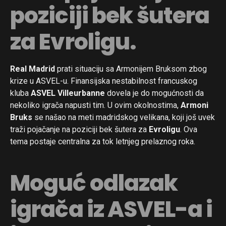
poziciji bek šutera
za Evroligu.
Real Madrid
prati situaciju sa Armonijem Bruksom zbog
krize u ASVEL-u. Finansijska nestabilnost francuskog
kluba
ASVEL Villeurbanne
dovela je do mogućnosti da
nekoliko igrača napusti tim. U ovim okolnostima,
Armoni
Bruks
se našao na meti madridskog velikana, koji još uvek
traži pojačanje na poziciji bek šutera za
Evroligu
. Ova
tema postaje centralna za tok letnjeg prelaznog roka.
Moguć odlazak
igrača iz ASVEL-a i