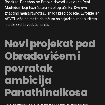
Brooksa. Posebno se Brooks dovodi u vezu sa Real
Madridom koji traži šutera visokog učinka. Sve ovo
značajno menja ravnotežu snaga pred početak Evrolige jer
ASVEL više ne može da računa na najavljeni rast budžeta
niti da zadrži vodeće igrače.
Novi projekat pod
Obradovićem i
povratak
ambicija
Panathinaikosa