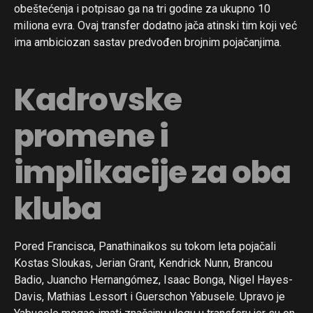
obeštećenja i potpisao ga na tri godine za ukupno 10
miliona evra. Ovaj transfer dodatno jača atinski tim koji već
ima ambiciozan sastav predvođen brojnim pojačanjima.
Kadrovske
promene i
implikacije za oba
kluba
Pored Francisca, Panathinaikos su tokom leta pojačali
Kostas Sloukas, Jerian Grant, Kendrick Nunn, Brancou
Badio, Juancho Hernangómez, Isaac Bonga, Nigel Hayes-
Davis, Mathias Lessort i Guerschon Yabusele. Upravo je