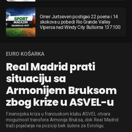
Omer Jurtseven postigao 22 poena i 14
skokova u pobedi Rio Grande Valley
Vipersa nad Windy City Bullsima 137:100
EURO KOŠARKA
Real Madrid prati
situaciju sa
Armonijem Bruksom
zbog krize u ASVEL-u
Finansijska kriza u francuskom klubu ASVEL otvara
mogućnost transfera Armonija Bruksa, dok Real Madrid
traži pojačanje na poziciji bek šutera za Evroligu.