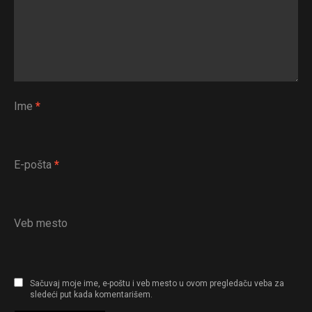
Ime
*
E-pošta
*
Veb mesto
Sačuvaj moje ime, e-poštu i veb mesto u ovom pregledaču veba za
sledeći put kada komentarišem.