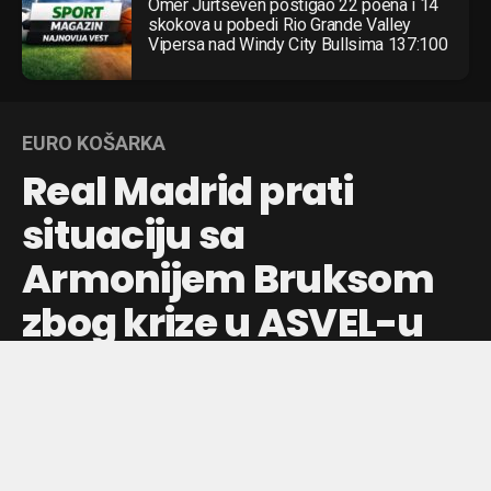
Omer Jurtseven postigao 22 poena i 14
skokova u pobedi Rio Grande Valley
Vipersa nad Windy City Bullsima 137:100
EURO KOŠARKA
Real Madrid prati
situaciju sa
Armonijem Bruksom
zbog krize u ASVEL-u
Finansijska kriza u francuskom klubu ASVEL otvara
mogućnost transfera Armonija Bruksa, dok Real Madrid
traži pojačanje na poziciji bek šutera za Evroligu.
Objavljeno pre:
7 dana