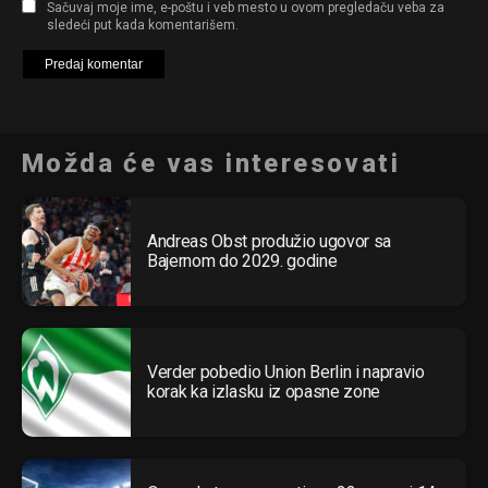
Sačuvaj moje ime, e-poštu i veb mesto u ovom pregledaču veba za
sledeći put kada komentarišem.
Možda će vas interesovati
Andreas Obst produžio ugovor sa
Bajernom do 2029. godine
Verder pobedio Union Berlin i napravio
korak ka izlasku iz opasne zone