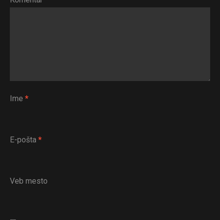
Ime
*
E-pošta
*
Veb mesto