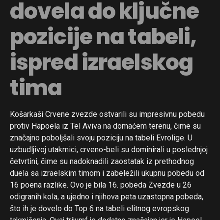
dovela do ključne
pozicije na tabeli,
ispred izraelskog
tima
Košarkaši Crvene zvezde ostvarili su impresivnu pobedu
protiv Hapoela iz Tel Aviva na domaćem terenu, čime su
značajno poboljšali svoju poziciju na tabeli Evrolige. U
uzbudljivoj utakmici, crveno-beli su dominirali u poslednjoj
četvrtini, čime su nadoknadili zaostatak iz prethodnog
duela sa izraelskim timom i zabeležili ukupnu pobedu od
16 poena razlike. Ovo je bila 16. pobeda Zvezde u 26
odigranih kola, a ujedno i njihova peta uzastopna pobeda,
što ih je dovelo do Top 6 na tabeli elitnog evropskog