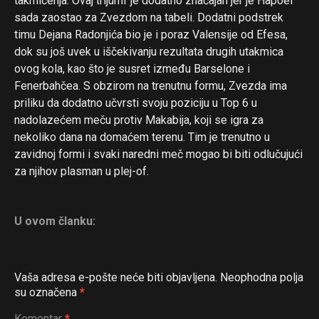
takmičenja. Ovaj trijumf je dodatno značajan jer je Hapoel
sada zaostao za Zvezdom na tabeli. Dodatni podstrek
timu Dejana Radonjića bio je i poraz Valensije od Efesa,
dok su još uvek u iščekivanju rezultata drugih utakmica
ovog kola, kao što je susret između Barselone i
Fenerbahčea. S obzirom na trenutnu formu, Zvezda ima
priliku da dodatno učvrsti svoju poziciju u Top 6 u
nadolazećem meču protiv Makabija, koji se igra za
nekoliko dana na domaćem terenu. Tim je trenutno u
zavidnoj formi i svaki naredni meč mogao bi biti odlučujući
za njihov plasman u plej-of.
U ovom članku:
Vaša adresa e-pošte neće biti objavljena.
Neophodna polja
su označena
*
Komentar
*