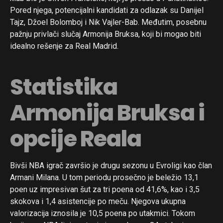
Pored njega, potencijalni kandidati za odlazak su Danijel
Tajz, Džoel Bolomboj i Nik Vajler-Bab. Međutim, posebnu
pažnju privlači slučaj Armonija Bruksa, koji bi mogao biti
idealno rešenje za Real Madrid.
Statistika
Armonija Bruksa i
opcije Reala
Bivši NBA igrač završio je drugu sezonu u Evroligi kao član
Armani Milana. U tom periodu prosečno je beležio 13,1
poen uz impresivan šut za tri poena od 41,6%, kao i 3,5
skokova i 1,4 asistencije po meču. Njegova ukupna
valorizacija iznosila je 10,5 poena po utakmici. Tokom