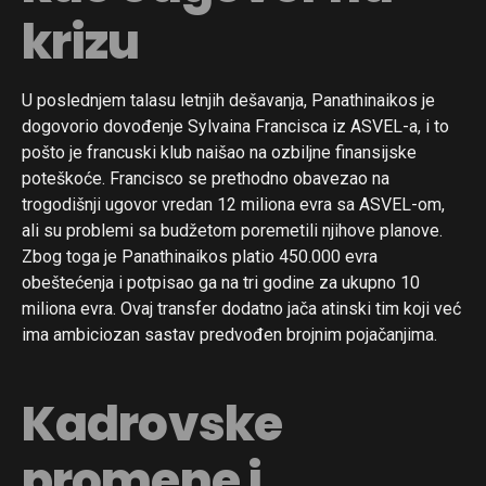
krizu
U poslednjem talasu letnjih dešavanja, Panathinaikos je
dogovorio dovođenje Sylvaina Francisca iz ASVEL-a, i to
pošto je francuski klub naišao na ozbiljne finansijske
poteškoće. Francisco se prethodno obavezao na
trogodišnji ugovor vredan 12 miliona evra sa ASVEL-om,
ali su problemi sa budžetom poremetili njihove planove.
Zbog toga je Panathinaikos platio 450.000 evra
obeštećenja i potpisao ga na tri godine za ukupno 10
miliona evra. Ovaj transfer dodatno jača atinski tim koji već
ima ambiciozan sastav predvođen brojnim pojačanjima.
Kadrovske
promene i