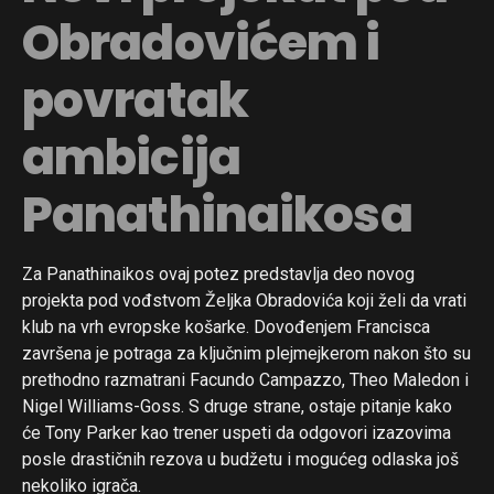
Obradovićem i
povratak
ambicija
Panathinaikosa
Za Panathinaikos ovaj potez predstavlja deo novog
projekta pod vođstvom Željka Obradovića koji želi da vrati
klub na vrh evropske košarke. Dovođenjem Francisca
završena je potraga za ključnim plejmejkerom nakon što su
prethodno razmatrani Facundo Campazzo, Theo Maledon i
Nigel Williams-Goss. S druge strane, ostaje pitanje kako
će Tony Parker kao trener uspeti da odgovori izazovima
posle drastičnih rezova u budžetu i mogućeg odlaska još
nekoliko igrača.