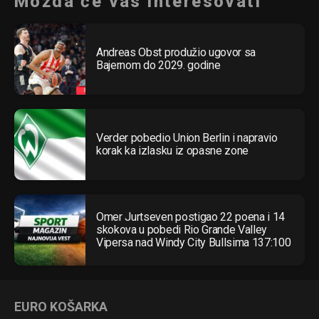
Možda će vas interesovati
Andreas Obst produžio ugovor sa
Flipboard
Bajernom do 2029. godine
Reddit
Pinterest
Whatsapp
Verder pobedio Union Berlin i napravio
Email
korak ka izlasku iz opasne zone
Omer Jurtseven postigao 22 poena i 14
skokova u pobedi Rio Grande Valley
Vipersa nad Windy City Bullsima 137:100
EURO KOŠARKA