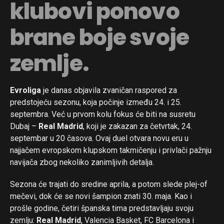
klubovi ponovo
brane boje svoje
zemlje.
Evroliga
je danas objavila zvaničan raspored za
predstojeću sezonu, koja počinje između 24. i 25.
septembra. Već u prvom kolu fokus će biti na susretu
Dubaj –
Real Madrid
, koji je zakazan za četvrtak, 24.
septembar u 20 časova. Ovaj duel otvara novu eru u
najjačem evropskom klupskom takmičenju i privlači pažnju
navijača zbog nekoliko zanimljivih detalja.
Sezona će trajati do sredine aprila, a potom slede plej-of
mečevi, dok će se novi šampion znati 30. maja. Kao i
prošle godine, četiri španska tima predstavljaju svoju
zemlju:
Real Madrid
, Valencia Basket, FC Barcelona i