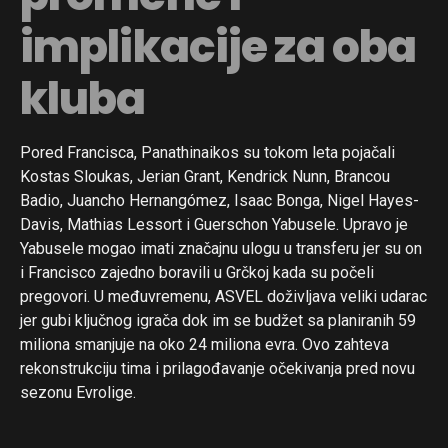
implikacije za oba
kluba
Pored Francisca, Panathinaikos su tokom leta pojačali
Kostas Sloukas, Jerian Grant, Kendrick Nunn, Brancou
Badio, Juancho Hernangómez, Isaac Bonga, Nigel Hayes-
Davis, Mathias Lessort i Guerschon Yabusele. Upravo je
Yabusele mogao imati značajnu ulogu u transferu jer su on
i Francisco zajedno boravili u Grčkoj kada su počeli
pregovori. U međuvremenu, ASVEL doživljava veliki udarac
jer gubi ključnog igrača dok im se budžet sa planiranih 59
miliona smanjuje na oko 24 miliona evra. Ovo zahteva
rekonstrukciju tima i prilagođavanje očekivanja pred novu
sezonu Evrolige.