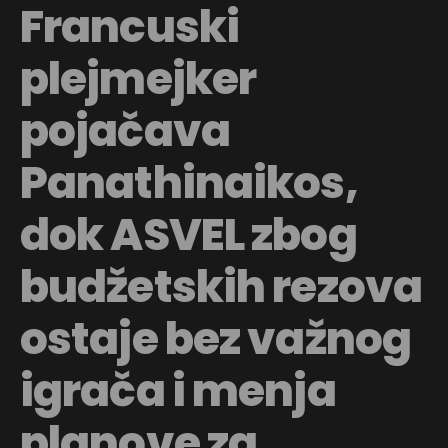
Francuski
plejmejker
pojačava
Panathinaikos,
dok ASVEL zbog
budžetskih rezova
ostaje bez važnog
igrača i menja
planove za