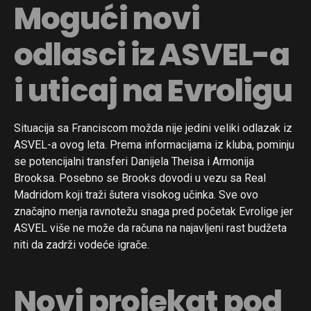
Mogući novi
odlasci iz ASVEL-a
i uticaj na Evroligu
Situacija sa Franciscom možda nije jedini veliki odlazak iz
ASVEL-a ovog leta. Prema informacijama iz kluba, pominju
se potencijalni transferi Danijela Theisa i Armonija
Brooksa. Posebno se Brooks dovodi u vezu sa Real
Madridom koji traži šutera visokog učinka. Sve ovo
značajno menja ravnotežu snaga pred početak Evrolige jer
ASVEL više ne može da računa na najavljeni rast budžeta
niti da zadrži vodeće igrače.
Novi projekat pod