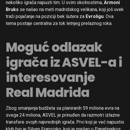
nekoliko igrača napusti tim. U ovim okolnostima,
Armoni
Bruks
se našao na meti madridskog velikana, koji još uvek
traži pojačanje na poziciji bek šutera za
Evroligu
. Ova
tema postaje centralna za tok letnjeg prelaznog roka.
Moguć odlazak
igrača iz ASVEL-a i
interesovanje
Real Madrida
Zbog smanjenja budžeta sa planiranih 59 miliona evra na
svega 24 miliona, ASVEL je prinuđen da razmotri izlazne
transfere svojih najvrednijih igrača. Prvi koji je već napustio
klub bio je Silven Fransisko, koji je prešao u Panatinaikos.