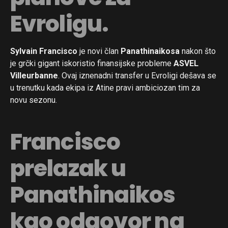
Evroligu.
Sylvain Francisco
je novi član
Panathinaikosa
nakon što
je grčki gigant iskoristio finansijske probleme
ASVEL
Villeurbanne
. Ovaj iznenadni transfer u Evroligi dešava se
u trenutku kada ekipa iz Atine pravi ambiciozan tim za
novu sezonu.
Francisco
prelazak u
Panathinaikos
kao odgovor na