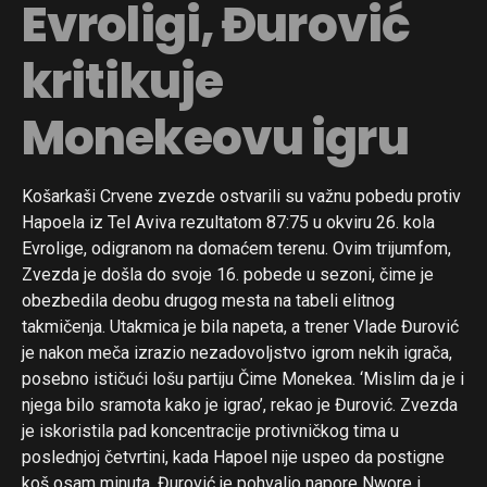
Evroligi, Đurović
kritikuje
Monekeovu igru
Košarkaši Crvene zvezde ostvarili su važnu pobedu protiv
Hapoela iz Tel Aviva rezultatom 87:75 u okviru 26. kola
Evrolige, odigranom na domaćem terenu. Ovim trijumfom,
Zvezda je došla do svoje 16. pobede u sezoni, čime je
obezbedila deobu drugog mesta na tabeli elitnog
takmičenja. Utakmica je bila napeta, a trener Vlade Đurović
je nakon meča izrazio nezadovoljstvo igrom nekih igrača,
posebno ističući lošu partiju Čime Monekea. ‘Mislim da je i
njega bilo sramota kako je igrao’, rekao je Đurović. Zvezda
je iskoristila pad koncentracije protivničkog tima u
poslednjoj četvrtini, kada Hapoel nije uspeo da postigne
koš osam minuta. Đurović je pohvalio napore Nwore i