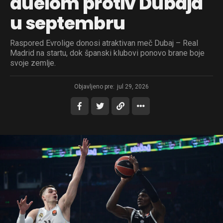
duelom protiv Dubaja
u septembru
Raspored Evrolige donosi atraktivan meč Dubaj – Real
Madrid na startu, dok španski klubovi ponovo brane boje
svoje zemlje.
Objavljeno pre:
jul 29, 2026