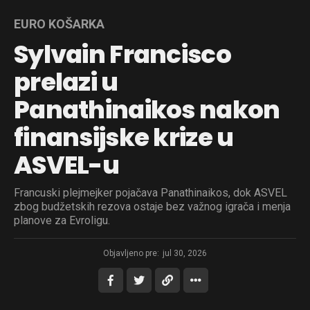
EURO KOŠARKA
Sylvain Francisco
prelazi u
Panathinaikos nakon
finansijske krize u
ASVEL-u
Francuski plejmejker pojačava Panathinaikos, dok ASVEL
zbog budžetskih rezova ostaje bez važnog igrača i menja
planove za Evroligu.
Objavljeno pre:
jul 30, 2026