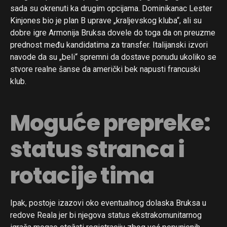
sada su okrenuti ka drugim opcijama. Dominikanac Lester
Kinjones bio je plan B uprave „kraljevskog kluba“, ali su
dobre igre Armonija Bruksa dovele do toga da on preuzme
prednost među kandidatima za transfer. Italijanski izvori
navode da su „beli“ spremni da dostave ponudu ukoliko se
stvore realne šanse da američki bek napusti francuski
klub.
Moguće prepreke:
status stranca i
rotacije tima
Ipak, postoje izazovi oko eventualnog dolaska Bruksa u
redove Reala jer bi njegova status ekstrakomunitarnog