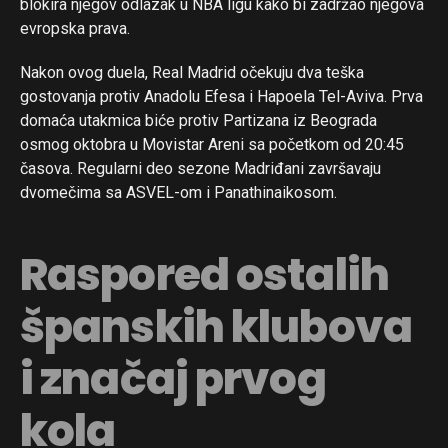
blokira njegov odlazak u NBA ligu kako bi zadržao njegova
evropska prava.
Nakon ovog duela, Real Madrid očekuju dva teška
gostovanja protiv Anadolu Efesa i Hapoela Tel-Aviva. Prva
domaća utakmica biće protiv Partizana iz Beograda
osmog oktobra u Movistar Areni sa početkom od 20:45
časova. Regularni deo sezone Madriđani završavaju
dvomečima sa ASVEL-om i Panathinaikosom.
Raspored ostalih
španskih klubova
i značaj prvog
kola