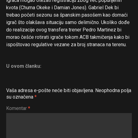
igrača mogao otežati registraciju zbog već popunjenih
kvota (Chuma Okeke i Damian Jones). Gabriel Dek bi
trebao početi sezonu sa španskim pasošem kao domaći
igrač što olakšava situaciju samo delimično. Ukoliko dođe
do realizacije ovog transfera trener Pedro Martinez bi
morao češće rotirati igrače tokom ACB takmičenja kako bi
ispoštovao regulative vezane za broj stranaca na terenu.
U ovom članku:
Vaša adresa e-pošte neće biti objavljena.
Neophodna polja
su označena
*
Komentar
*