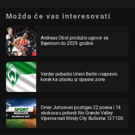
Možda će vas interesovati
Andreas Obst produžio ugovor sa
Bajernom do 2029. godine
Verder pobedio Union Berlin i napravio
korak ka izlasku iz opasne zone
Omer Jurtseven postigao 22 poena i 14
skokova u pobedi Rio Grande Valley
Vipersa nad Windy City Bullsima 137:100