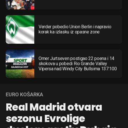
Verder pobedio Union Berlin i napravio
korak ka izlasku iz opasne zone
Omer Jurtseven postigao 22 poena i 14
skokova u pobedi Rio Grande Valley
Vipersa nad Windy City Bullsima 137:100
EURO KOŠARKA
Real Madrid otvara
sezonu Evrolige