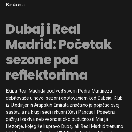
Baskonia.
Dubaj i Real
Madrid: Početak
sezone pod
reflektorima
Ekipa Real Madrida pod vođstvom Pedra Martineza
debitovaće u novoj sezoni gostovanjem kod Dubaja. Klub
iz Ujedinjenih Arapskih Emirata značajno je pojačao svoj
sastav, a na klupi sedi iskusni Xavi Pascual. Posebnu
pažnju izaziva neizvesnost oko budućnosti Marija
Hezonje, kojeg želi upravo Dubaj, ali Real Madrid trenutno