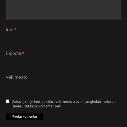
Ime
*
E-pošta
*
Veb mesto
Sačuvaj moje ime, e-poštu i veb mesto u ovom pregledaču veba za
sledeći put kada komentarišem.