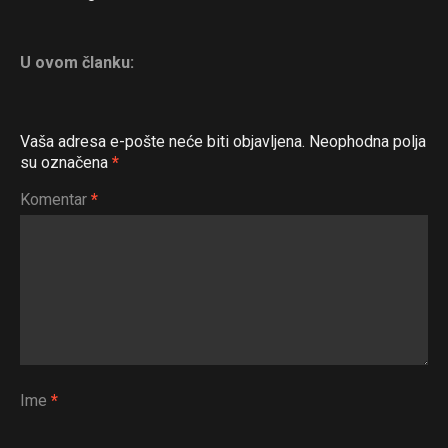
U ovom članku:
Vaša adresa e-pošte neće biti objavljena.
Neophodna polja
su označena
*
Komentar
*
Ime
*