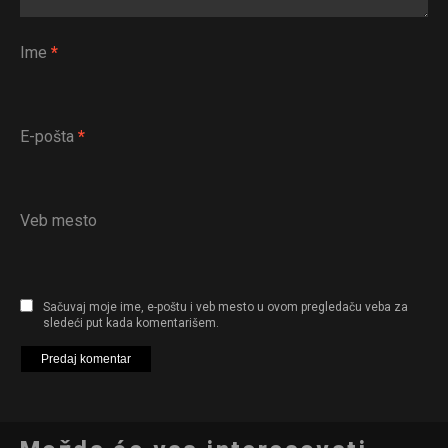
Ime
*
E-pošta
*
Veb mesto
Sačuvaj moje ime, e-poštu i veb mesto u ovom pregledaču veba za
sledeći put kada komentarišem.