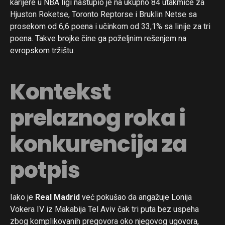
karijere u NBA ligi nastupio je na ukupno 84 utakmice za
Hjuston Roketse, Toronto Reptorse i Bruklin Netse sa
prosekom od 6,6 poena i učinkom od 33,1% sa linije za tri
poena. Takve brojke čine ga poželjnim rešenjem na
evropskom tržištu.
Kontekst
prelaznog roka i
konkurencija za
potpis
Iako je
Real Madrid
već pokušao da angažuje Lonija
Vokera IV iz Makabija Tel Aviv čak tri puta bez uspeha
zbog komplikovanih pregovora oko njegovog ugovora,