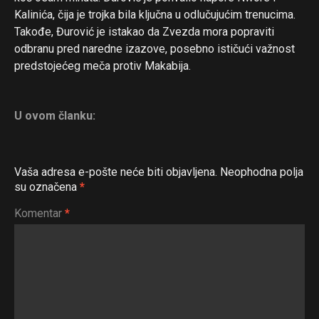
Kalinića, čija je trojka bila ključna u odlučujućim trenucima.
Takođe, Đurović je istakao da Zvezda mora popraviti
odbranu pred naredne izazove, posebno ističući važnost
predstojećeg meča protiv Makabija.
U ovom članku:
Vaša adresa e-pošte neće biti objavljena.
Neophodna polja
su označena
*
Komentar
*