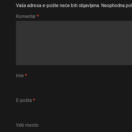
Vaša adresa e-pošte neće biti objavljena.
Neophodna pol
Komentar
*
Ime
*
E-pošta
*
Veb mesto