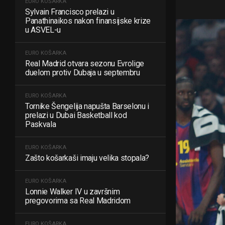
EURO KOŠARKA
Sylvain Francisco prelazi u
Panathinaikos nakon finansijske krize
u ASVEL-u
EURO KOŠARKA
Real Madrid otvara sezonu Evrolige
duelom protiv Dubaja u septembru
EURO KOŠARKA
Tornike Šengelija napušta Barselonu i
prelazi u Dubai Basketball kod
Paskvala
EURO KOŠARKA
Zašto košarkaši imaju velika stopala?
EURO KOŠARKA
Lonnie Walker IV u završnim
pregovorima sa Real Madridom
EURO KOŠARKA