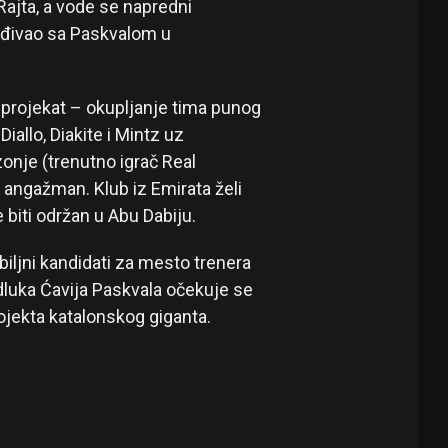
ajta, a vode se napredni
ađivao sa Paskvalom u
 projekat – okupljanje tima punog
allo, Diakite i Mintz uz
onje (trenutno igrač Real
 angažman. Klub iz Emirata želi
 biti održan u Abu Dabiju.
biljni kandidati za mesto trenera
luka Ćavija Paskvala očekuje se
ojekta katalonskog giganta.