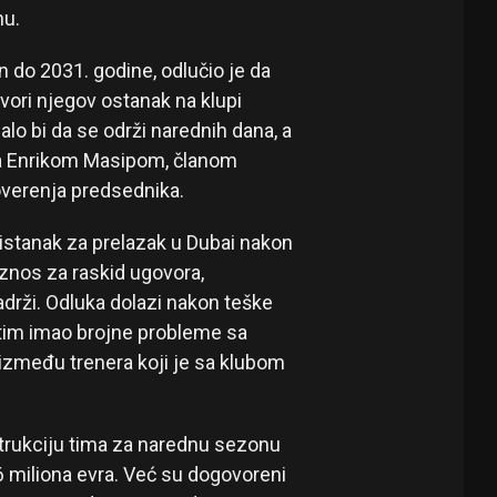
nu.
 do 2031. godine, odlučio je da
vori njegov ostanak na klupi
lo bi da se održi narednih dana, a
 sa Enrikom Masipom, članom
overenja predsednika.
ristanak za prelazak u Dubai nakon
znos za raskid ugovora,
rži. Odluka dolazi nakon teške
 tim imao brojne probleme sa
između trenera koji je sa klubom
trukciju tima za narednu sezonu
6 miliona evra. Već su dogovoreni