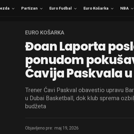
ezda
Partizan
Euro Fudbal
Euro Košarka
NBA
EURO KOŠARKA
Đoan Laporta pos
ponudom pokušav
Ćavija Paskvala u
Trener Ćavi Paskval obavestio upravu Ba
u Dubai Basketball, dok klub sprema ozbil
budžeta
Objavljeno pre:
maj 19, 2026