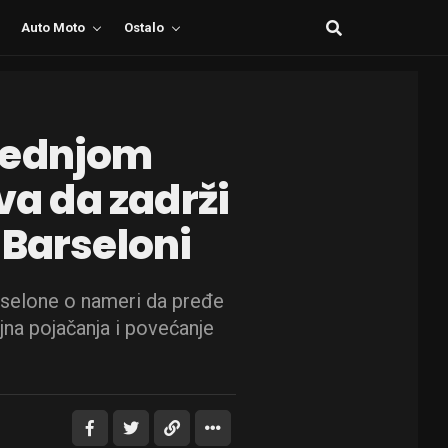
Auto Moto
Ostalo
lednjom
a da zadrži
 Barseloni
rselone o nameri da pređe
jna pojačanja i povećanje