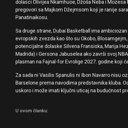
dolasci Olivijea Nkamhuoe, Džoša Neba i Mozesa R
pregovori sa Majkom Džejmsom koji je ranije sar
Panatinaikosu.
Sa druge strane, Dubai Basketball ima ambiciozan
evropskih zvezda kao što su Okobo, Blosamgejm, Di
potencijalne dolaske Silvena Fransiska, Marija Hez
Madrida) i Gersona Jabuselea ako završi svoj NBA
plasman na Fajnal-for Evrolige 2027. godine koji će
Za sada ni Vasilis Spanulis ni Ibon Navarro nisu oz
Barselone prema navodima predstavnika kluba. Od
uskoro i može imati ključni uticaj na budućnost pr
U ovom članku: