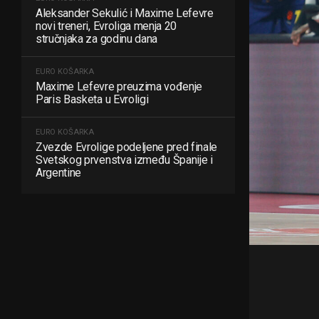
Aleksander Sekulić i Maxime Lefevre
novi treneri, Evroliga menja 20
stručnjaka za godinu dana
EURO KOŠARKA
Maxime Lefevre preuzima vođenje
Paris Basketa u Evroligi
EURO KOŠARKA
Zvezde Evrolige podeljene pred finale
Svetskog prvenstva između Španije i
Argentine