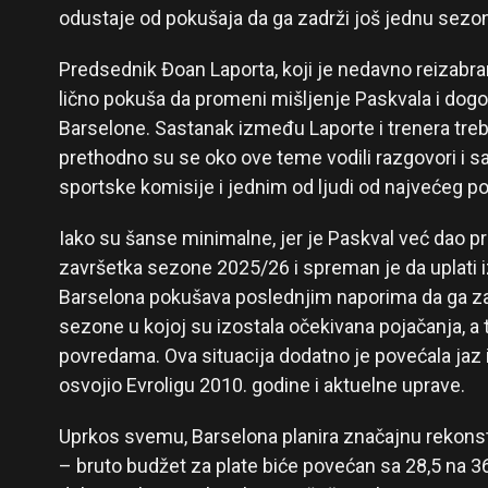
odustaje od pokušaja da ga zadrži još jednu sezo
Predsednik Đoan Laporta, koji je nedavno reizabran
lično pokuša da promeni mišljenje Paskvala i dogo
Barselone. Sastanak između Laporte i trenera treba
prethodno su se oko ove teme vodili razgovori i
sportske komisije i jednim od ljudi od najvećeg p
Iako su šanse minimalne, jer je Paskval već dao p
završetka sezone 2025/26 i spreman je da uplati i
Barselona pokušava poslednjim naporima da ga zad
sezone u kojoj su izostala očekivana pojačanja, a
povredama. Ova situacija dodatno je povećala jaz 
osvojio Evroligu 2010. godine i aktuelne uprave.
Uprkos svemu, Barselona planira značajnu rekons
– bruto budžet za plate biće povećan sa 28,5 na 3