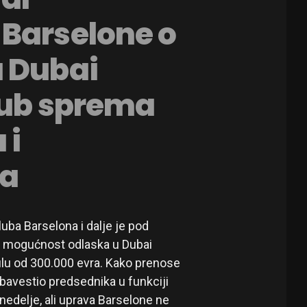
 Barselone o
u Dubai
lub sprema
 i
ta
uba Barselona i dalje je pod
io mogućnost odlaska u Dubai
zulu od 300.000 evra. Kako prenose
obavestio predsednika u funkciji
delje, ali uprava Barselone ne