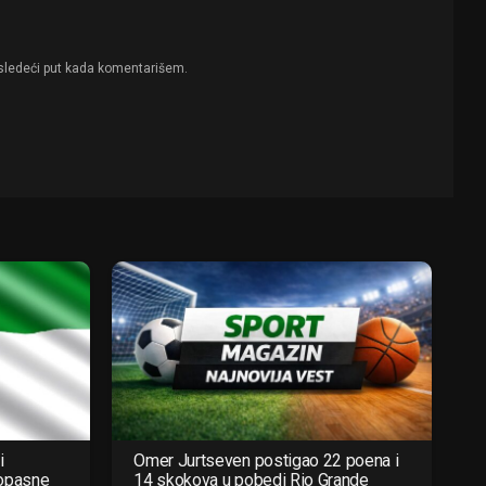
sledeći put kada komentarišem.
i
Omer Jurtseven postigao 22 poena i
 opasne
14 skokova u pobedi Rio Grande