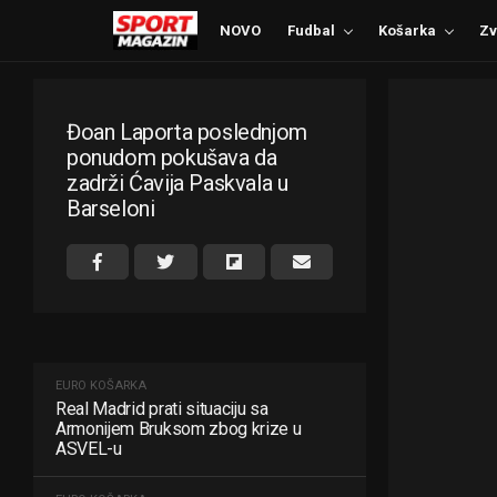
NOVO
Fudbal
Košarka
Zv
Đoan Laporta poslednjom
ponudom pokušava da
zadrži Ćavija Paskvala u
Barseloni
EURO KOŠARKA
Real Madrid prati situaciju sa
Armonijem Bruksom zbog krize u
ASVEL-u