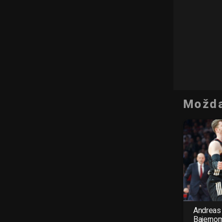
Možda
Andreas 
Bajerno