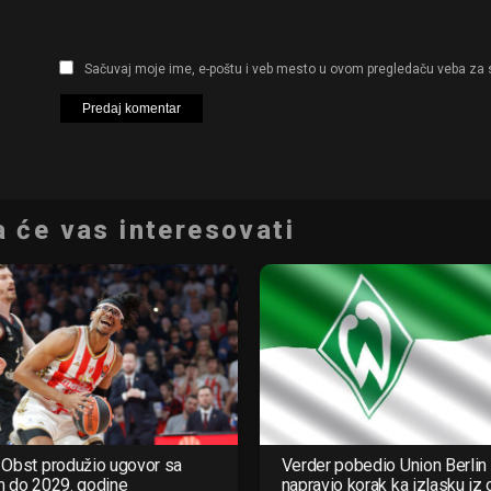
Sačuvaj moje ime, e-poštu i veb mesto u ovom pregledaču veba za 
 će vas interesovati
Obst produžio ugovor sa
Verder pobedio Union Berlin 
m do 2029. godine
napravio korak ka izlasku iz