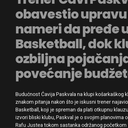
obavestio upravu
nameri da pređe 
Basketball, dok k
ozbiljna pojačanja
povećanje budže
Budućnost Ćavija Paskvala na klupi košarkaškog kl
znakom pitanja nakon što je iskusni trener najav
Basketball, koji je spreman da plati otkupnu klau
izvori bliski klubu, Paskval je o svojim planovima 
Rafu Justea tokom sastanka održanog početkom ne