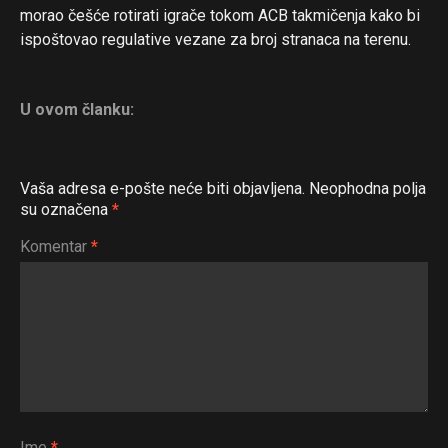
morao češće rotirati igrače tokom ACB takmičenja kako bi
ispoštovao regulative vezane za broj stranaca na terenu.
U ovom članku:
Vaša adresa e-pošte neće biti objavljena.
Neophodna polja
su označena
*
Komentar
*
Ime
*