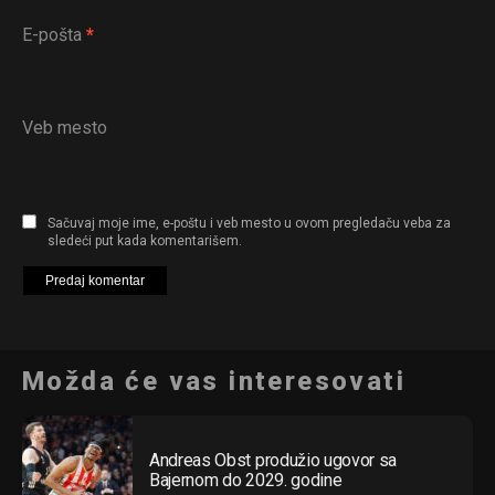
E-pošta
*
Veb mesto
Sačuvaj moje ime, e-poštu i veb mesto u ovom pregledaču veba za
sledeći put kada komentarišem.
Možda će vas interesovati
Andreas Obst produžio ugovor sa
Bajernom do 2029. godine