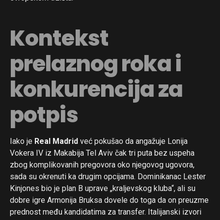
Kontekst
prelaznog roka i
konkurencija za
potpis
Iako je
Real Madrid
već pokušao da angažuje Lonija
Vokera IV iz Makabija Tel Aviv čak tri puta bez uspeha
zbog komplikovanih pregovora oko njegovog ugovora,
sada su okrenuti ka drugim opcijama. Dominikanac Lester
Kinjones bio je plan B uprave „kraljevskog kluba“, ali su
dobre igre Armonija Bruksa dovele do toga da on preuzme
prednost među kandidatima za transfer. Italijanski izvori