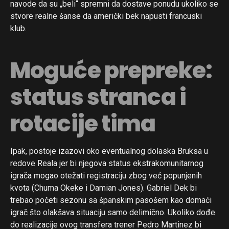
navode da su „beli“ spremni da dostave ponudu ukoliko se
stvore realne šanse da američki bek napusti francuski
klub.
Moguće prepreke:
status stranca i
rotacije tima
Ipak, postoje izazovi oko eventualnog dolaska Bruksa u
redove Reala jer bi njegova status ekstrakomunitarnog
igrača mogao otežati registraciju zbog već popunjenih
kvota (Chuma Okeke i Damian Jones). Gabriel Dek bi
trebao početi sezonu sa španskim pasošem kao domaći
igrač što olakšava situaciju samo delimično. Ukoliko dođe
do realizacije ovog transfera trener Pedro Martinez bi