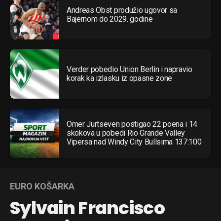
Andreas Obst produžio ugovor sa
Bajernom do 2029. godine
Verder pobedio Union Berlin i napravio
korak ka izlasku iz opasne zone
Omer Jurtseven postigao 22 poena i 14
skokova u pobedi Rio Grande Valley
Vipersa nad Windy City Bullsima 137:100
EURO KOŠARKA
Sylvain Francisco