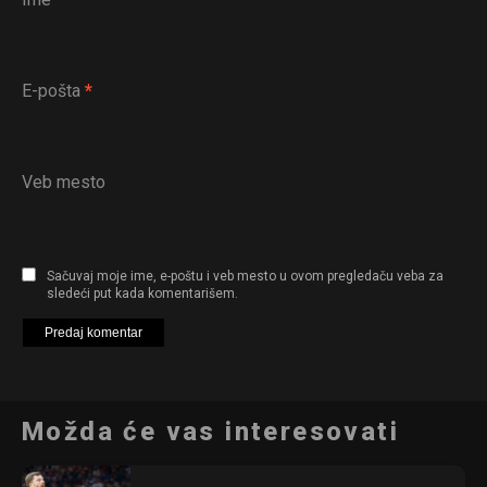
E-pošta
*
Veb mesto
Sačuvaj moje ime, e-poštu i veb mesto u ovom pregledaču veba za
sledeći put kada komentarišem.
Možda će vas interesovati