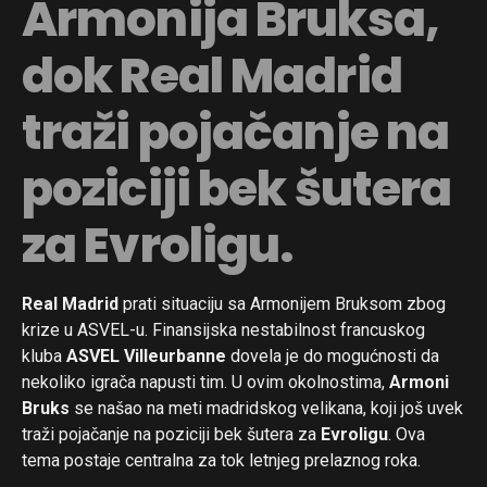
Armonija Bruksa,
dok Real Madrid
traži pojačanje na
poziciji bek šutera
za Evroligu.
Real Madrid
prati situaciju sa Armonijem Bruksom zbog
krize u ASVEL-u. Finansijska nestabilnost francuskog
kluba
ASVEL Villeurbanne
dovela je do mogućnosti da
nekoliko igrača napusti tim. U ovim okolnostima,
Armoni
Bruks
se našao na meti madridskog velikana, koji još uvek
traži pojačanje na poziciji bek šutera za
Evroligu
. Ova
tema postaje centralna za tok letnjeg prelaznog roka.