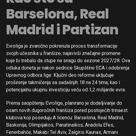
Barselona, Real
Madrid i Partizan
Evroliga je zvanično pokrenula proces transformacije
svojih učesnika u franšize, najavivši značajne promene
koje bi trebalo da stupe na snagu do sezone 2027/28. Ova
odluka doneta je nakon sednice Skupštine ECA i odobrenja
Upravnog odbora lige. Ključni deo reforme uključuje
proširenje takmičenja sa sadašnjih 18 na 24 tima, kao i
potencijalnu ukupnu investiciju veću od 1,2 milijarde evra.
Prema saopštenju Evrolige, planirano je dodeljivanje do
osam novih dugoročnih franšiza pored postojećih trinaest
klubova koji poseduju A licencu: Barselona, Real Madrid,
Baskonija, Olimpijakos, Panatinaikos, Anadolu Efes,
Fenerbahče, Makabi Tel Aviv, Žalgiris Kaunas, Armani