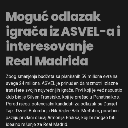
Moguć odlazak
igrača iz ASVEL-a i
interesovanje
Real Madrida
Zbog smanjenja budžeta sa planiranih 59 miliona evra na
svega 24 miliona, ASVEL je prinuđen da razmotri izlazne
transfere svojih najvrednijih igrača. Prvi koji je već napustio
klub bio je Silven Fransisko, koji je prešao u Panatinaikos.
Pored njega, potencijalni kandidati za odlazak su Danijel
Tajz, Džoel Bolomboj i Nik Vajler-Bab. Međutim, posebnu
pažnju privlači slučaj Armonija Bruksa, koji bi mogao biti
idealno rešenje za Real Madrid.