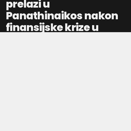
prelazi u
Panathinaikos nakon
finansijske krize u
ASVEL-u
Francuski plejmejker pojačava Panathinaikos, dok ASVEL
zbog budžetskih rezova ostaje bez važnog igrača i menja
planove za Evroligu.
Objavljeno pre:
jul 30, 2026