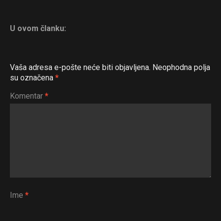
U ovom članku:
Vaša adresa e-pošte neće biti objavljena.
Neophodna polja
su označena
*
Komentar
*
Ime
*