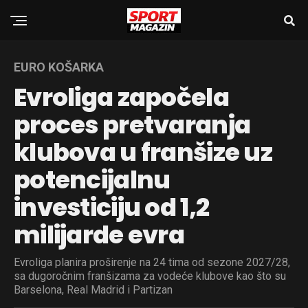
EURO KOŠARKA
Evroliga započela
proces pretvaranja
klubova u franšize uz
potencijalnu
investiciju od 1,2
milijarde evra
Evroliga planira proširenje na 24 tima od sezone 2027/28,
sa dugoročnim franšizama za vodeće klubove kao što su
Barselona, Real Madrid i Partizan