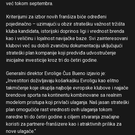
već tokom septembra.
Kriterijumi za izbor novih franšiza biće određeni
pojedinačno – uzimajući u obzir stratešku važnost tržišta
kluba kandidata, istorijski doprinos ligi i vrednost brenda
kao i veličinu i lojalnost navijačke baze. Svi zainteresovani
klubovi već su dobili zvaničnu dokumentaciju uključujući
strateški plan kompanije koji predviđa udvostručenje
inicijalne investicije kroz tri do četiri godine.
Generalni direktor Evrolige Čus Bueno izjavio je:
„Investitori doživljavaju košarkašku Evroligu kao elitno
takmičenje koje okuplja najbolje evropske klubove i najjače
brendove sporta na kontinentu kombinovane sa realnim
modelom pristupa koji privlači ulaganja. Naš jasan strateški
plan omogućiće rast vrednosti ovih ulaganja tokom
naredne tri do četiri godine s ciljem stvaranja značajne
koristi za partnere-franšizere kao i atraktivnih prilika za
nove ulagače.“