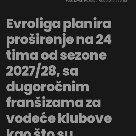
Foto Izvor: Pexels / Rodolphe asensi
Evroliga planira
proširenje na 24
tima od sezone
2027/28, sa
dugoročnim
franšizama za
vodeće klubove
kao što su