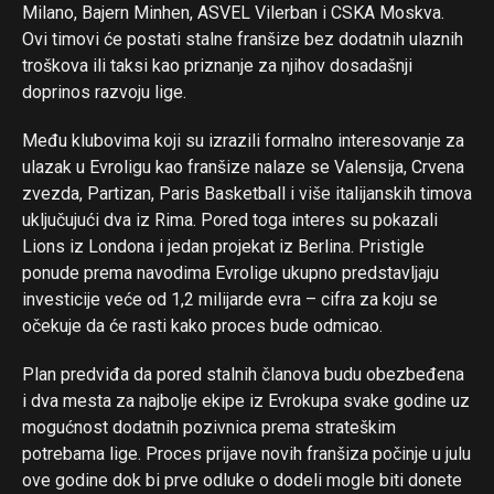
Milano, Bajern Minhen, ASVEL Vilerban i CSKA Moskva.
Ovi timovi će postati stalne franšize bez dodatnih ulaznih
troškova ili taksi kao priznanje za njihov dosadašnji
doprinos razvoju lige.
Među klubovima koji su izrazili formalno interesovanje za
ulazak u Evroligu kao franšize nalaze se Valensija, Crvena
zvezda, Partizan, Paris Basketball i više italijanskih timova
uključujući dva iz Rima. Pored toga interes su pokazali
Lions iz Londona i jedan projekat iz Berlina. Pristigle
ponude prema navodima Evrolige ukupno predstavljaju
investicije veće od 1,2 milijarde evra – cifra za koju se
očekuje da će rasti kako proces bude odmicao.
Plan predviđa da pored stalnih članova budu obezbeđena
i dva mesta za najbolje ekipe iz Evrokupa svake godine uz
mogućnost dodatnih pozivnica prema strateškim
potrebama lige. Proces prijave novih franšiza počinje u julu
ove godine dok bi prve odluke o dodeli mogle biti donete