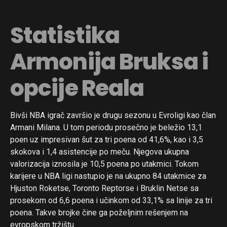
Statistika
Armonija Bruksa i
opcije Reala
Bivši NBA igrač završio je drugu sezonu u Evroligi kao član
Armani Milana. U tom periodu prosečno je beležio 13,1
poen uz impresivan šut za tri poena od 41,6%, kao i 3,5
skokova i 1,4 asistencije po meču. Njegova ukupna
valorizacija iznosila je 10,5 poena po utakmici. Tokom
karijere u NBA ligi nastupio je na ukupno 84 utakmice za
Hjuston Roketse, Toronto Reptorse i Bruklin Netse sa
prosekom od 6,6 poena i učinkom od 33,1% sa linije za tri
poena. Takve brojke čine ga poželjnim rešenjem na
evropskom tržištu.