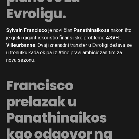
Evroligu.
Sylvain Francisco
je novi član
Panathinaikosa
nakon što
je grčki gigant iskoristio finansijske probleme
ASVEL
Villeurbanne
. Ovaj iznenadni transfer u Evroligi dešava se
u trenutku kada ekipa iz Atine pravi ambiciozan tim za
novu sezonu.
Francisco
prelazak u
Panathinaikos
kao odgovor na