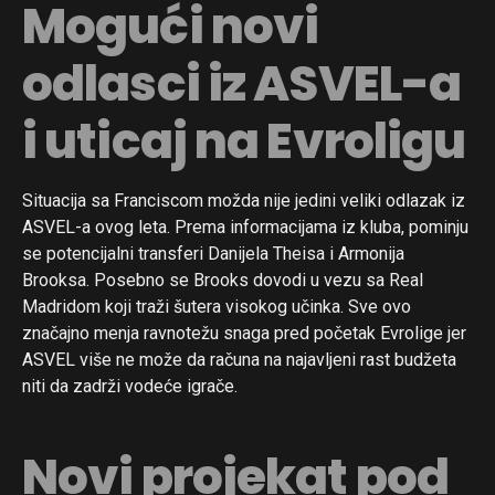
Mogući novi
odlasci iz ASVEL-a
i uticaj na Evroligu
Situacija sa Franciscom možda nije jedini veliki odlazak iz
ASVEL-a ovog leta. Prema informacijama iz kluba, pominju
se potencijalni transferi Danijela Theisa i Armonija
Brooksa. Posebno se Brooks dovodi u vezu sa Real
Madridom koji traži šutera visokog učinka. Sve ovo
značajno menja ravnotežu snaga pred početak Evrolige jer
ASVEL više ne može da računa na najavljeni rast budžeta
niti da zadrži vodeće igrače.
Novi projekat pod