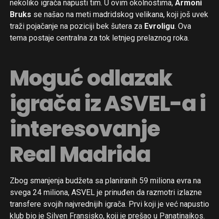
nekoliko igrača napusti tim. U ovim okolnostima,
Armoni
Bruks
se našao na meti madridskog velikana, koji još uvek
traži pojačanje na poziciji bek šutera za
Evroligu
. Ova
tema postaje centralna za tok letnjeg prelaznog roka.
Moguć odlazak
igrača iz ASVEL-a i
interesovanje
Real Madrida
Zbog smanjenja budžeta sa planiranih 59 miliona evra na
svega 24 miliona, ASVEL je prinuđen da razmotri izlazne
transfere svojih najvrednijih igrača. Prvi koji je već napustio
klub bio je Silven Fransisko, koji je prešao u Panatinaikos.