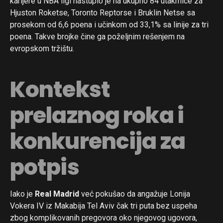
karijere u NBA ligi nastupio je na ukupno 84 utakmice za
Hjuston Roketse, Toronto Reptorse i Bruklin Netse sa
prosekom od 6,6 poena i učinkom od 33,1% sa linije za tri
poena. Takve brojke čine ga poželjnim rešenjem na
evropskom tržištu.
Kontekst
prelaznog roka i
konkurencija za
potpis
Iako je
Real Madrid
već pokušao da angažuje Lonija
Vokera IV iz Makabija Tel Aviv čak tri puta bez uspeha
zbog komplikovanih pregovora oko njegovog ugovora,