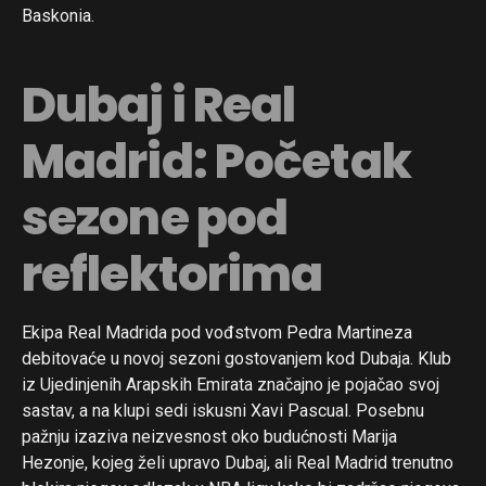
Baskonia.
Dubaj i Real
Madrid: Početak
sezone pod
reflektorima
Ekipa Real Madrida pod vođstvom Pedra Martineza
debitovaće u novoj sezoni gostovanjem kod Dubaja. Klub
iz Ujedinjenih Arapskih Emirata značajno je pojačao svoj
sastav, a na klupi sedi iskusni Xavi Pascual. Posebnu
pažnju izaziva neizvesnost oko budućnosti Marija
Hezonje, kojeg želi upravo Dubaj, ali Real Madrid trenutno