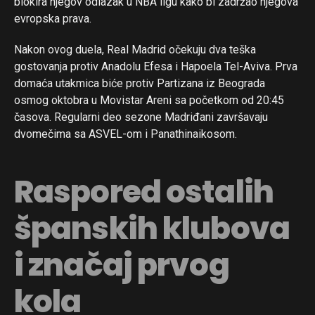
blokira njegov odlazak u NBA ligu kako bi zadržao njegova
evropska prava.
Nakon ovog duela, Real Madrid očekuju dva teška
gostovanja protiv Anadolu Efesa i Hapoela Tel-Aviva. Prva
domaća utakmica biće protiv Partizana iz Beograda
osmog oktobra u Movistar Areni sa početkom od 20:45
časova. Regularni deo sezone Madriđani završavaju
dvomečima sa ASVEL-om i Panathinaikosom.
Raspored ostalih
španskih klubova
i značaj prvog
kola