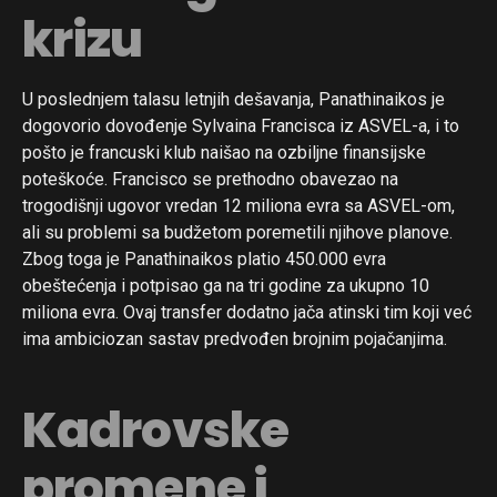
krizu
U poslednjem talasu letnjih dešavanja, Panathinaikos je
dogovorio dovođenje Sylvaina Francisca iz ASVEL-a, i to
pošto je francuski klub naišao na ozbiljne finansijske
poteškoće. Francisco se prethodno obavezao na
trogodišnji ugovor vredan 12 miliona evra sa ASVEL-om,
ali su problemi sa budžetom poremetili njihove planove.
Zbog toga je Panathinaikos platio 450.000 evra
obeštećenja i potpisao ga na tri godine za ukupno 10
miliona evra. Ovaj transfer dodatno jača atinski tim koji već
ima ambiciozan sastav predvođen brojnim pojačanjima.
Kadrovske
promene i