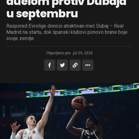
duelom protiv Dubaja
u septembru
Raspored Evrolige donosi atraktivan meč Dubaj – Real
Madrid na startu, dok španski klubovi ponovo brane boje
svoje zemlje.
Objavljeno pre:
jul 29, 2026