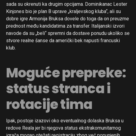
sada su okrenuti ka drugim opcijama. Dominikanac Lester
Kinjones bio je plan B uprave „kraljevskog kluba“, ali su
dobre igre Armonija Bruksa dovele do toga da on preuzme
prednost među kandidatima za transfer. Italijanski izvori
navode da su „beli“ spremni da dostave ponudu ukoliko se
stvore realne šanse da američki bek napusti francuski
klub.
Moguće prepreke:
status stranca i
rotacije tima
Ipak, postoje izazovi oko eventualnog dolaska Bruksa u
redove Reala jer bi njegova status ekstrakomunitarnog
igrača mogao otežati registraciju zbog već popunjenih