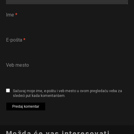
Ime
*
E-pošta
*
Veb mesto
Sačuvaj moje ime, e-poštu i veb mesto u ovom pregledaču veba za
sledeći put kada komentarišem.
Možda će vas interesovati