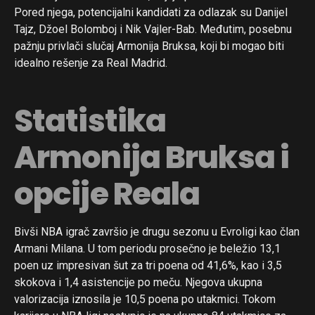
Pored njega, potencijalni kandidati za odlazak su Danijel
Tajz, Džoel Bolomboj i Nik Vajler-Bab. Međutim, posebnu
pažnju privlači slučaj Armonija Bruksa, koji bi mogao biti
idealno rešenje za Real Madrid.
Statistika
Armonija Bruksa i
opcije Reala
Bivši NBA igrač završio je drugu sezonu u Evroligi kao član
Armani Milana. U tom periodu prosečno je beležio 13,1
poen uz impresivan šut za tri poena od 41,6%, kao i 3,5
skokova i 1,4 asistencije po meču. Njegova ukupna
valorizacija iznosila je 10,5 poena po utakmici. Tokom