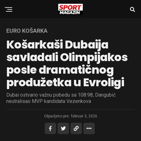
EURO KOŠARKA
Košarkaši Dubaija
savladali Olimpijakos
posle dramatičnog
produžetka u Evroligi
Dubai ostvario važnu pobedu sa 108:98, Dangubić
neutralisao MVP kandidata Vezenkova
Objavljeno pre:
februar 3, 2026