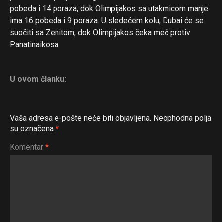
pobeda i 14 poraza, dok Olimpijakos sa utakmicom manje
ima 16 pobeda i 9 poraza. U sledećem kolu, Dubai će se
suočiti sa Zenitom, dok Olimpijakos čeka meč protiv
Panatinaikosa.
U ovom članku:
Vaša adresa e-pošte neće biti objavljena.
Neophodna polja
su označena
*
Komentar
*