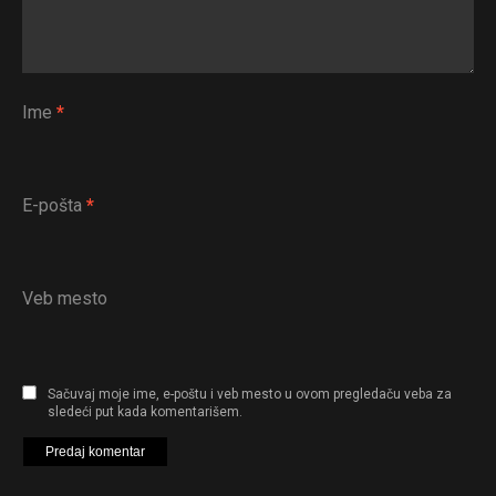
Ime
*
E-pošta
*
Veb mesto
Sačuvaj moje ime, e-poštu i veb mesto u ovom pregledaču veba za
sledeći put kada komentarišem.