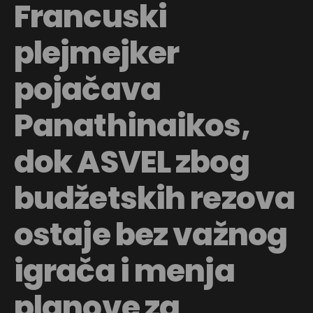
Francuski
plejmejker
pojačava
Panathinaikos,
dok ASVEL zbog
budžetskih rezova
ostaje bez važnog
igrača i menja
planove za