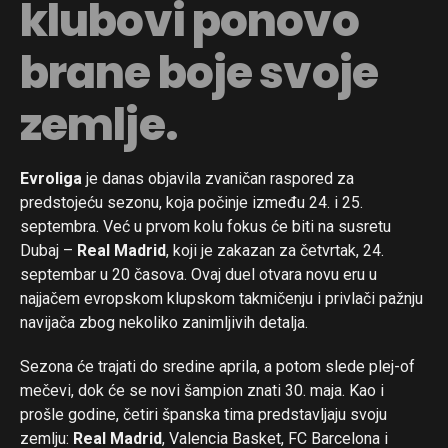
klubovi ponovo
brane boje svoje
zemlje.
Evroliga
je danas objavila zvaničan raspored za
predstojeću sezonu, koja počinje između 24. i 25.
septembra. Već u prvom kolu fokus će biti na susretu
Dubaj –
Real Madrid
, koji je zakazan za četvrtak, 24.
septembar u 20 časova. Ovaj duel otvara novu eru u
najjačem evropskom klupskom takmičenju i privlači pažnju
navijača zbog nekoliko zanimljivih detalja.
Sezona će trajati do sredine aprila, a potom slede plej-of
mečevi, dok će se novi šampion znati 30. maja. Kao i
prošle godine, četiri španska tima predstavljaju svoju
zemlju:
Real Madrid
, Valencia Basket, FC Barcelona i