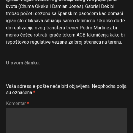
kvota (Chuma Okeke i Damian Jones). Gabriel Dek bi
trebao početi sezonu sa španskim pasošem kao domaći
igrač što olakšava situaciju samo delimično. Ukoliko dođe
do realizacije ovog transfera trener Pedro Martinez bi
morao češće rotirati igrače tokom ACB takmičenja kako bi
ispoštovao regulative vezane za broj stranaca na terenu.
U ovom članku:
Vaša adresa e-pošte neće biti objavljena.
Neophodna polja
su označena
*
Komentar
*