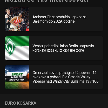
Andreas Obst produžio ugovor sa
Flipboard
Bajernom do 2029. godine
Reddit
Pinterest
Whatsapp
Verder pobedio Union Berlin i napravio
Email
korak ka izlasku iz opasne zone
Omer Jurtseven postigao 22 poena i 14
skokova u pobedi Rio Grande Valley
Vipersa nad Windy City Bullsima 137:100
EURO KOŠARKA