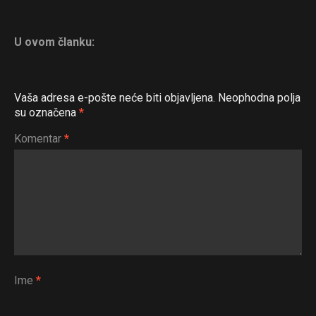
U ovom članku:
Vaša adresa e-pošte neće biti objavljena.
Neophodna polja
su označena
*
Komentar
*
Ime
*