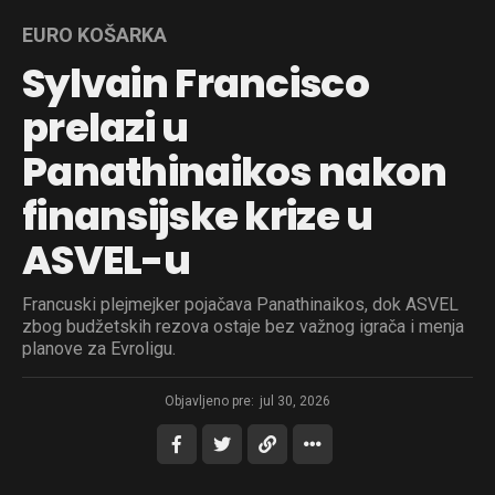
EURO KOŠARKA
Sylvain Francisco
prelazi u
Panathinaikos nakon
finansijske krize u
ASVEL-u
Francuski plejmejker pojačava Panathinaikos, dok ASVEL
zbog budžetskih rezova ostaje bez važnog igrača i menja
planove za Evroligu.
Objavljeno pre:
jul 30, 2026