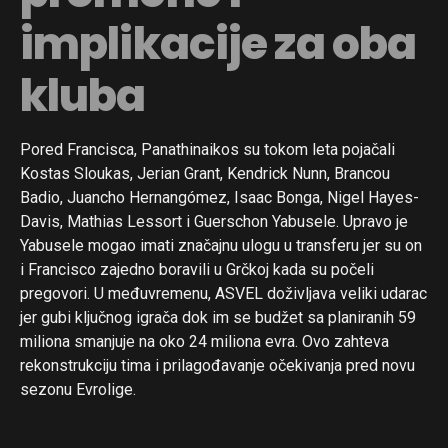
implikacije za oba
kluba
Pored Francisca, Panathinaikos su tokom leta pojačali
Kostas Sloukas, Jerian Grant, Kendrick Nunn, Brancou
Badio, Juancho Hernangómez, Isaac Bonga, Nigel Hayes-
Davis, Mathias Lessort i Guerschon Yabusele. Upravo je
Yabusele mogao imati značajnu ulogu u transferu jer su on
i Francisco zajedno boravili u Grčkoj kada su počeli
pregovori. U međuvremenu, ASVEL doživljava veliki udarac
jer gubi ključnog igrača dok im se budžet sa planiranih 59
miliona smanjuje na oko 24 miliona evra. Ovo zahteva
rekonstrukciju tima i prilagođavanje očekivanja pred novu
sezonu Evrolige.