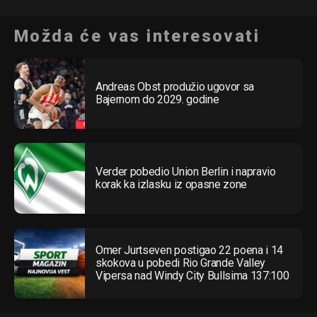
Možda će vas interesovati
Andreas Obst produžio ugovor sa
Bajernom do 2029. godine
Verder pobedio Union Berlin i napravio
korak ka izlasku iz opasne zone
Omer Jurtseven postigao 22 poena i 14
skokova u pobedi Rio Grande Valley
Vipersa nad Windy City Bullsima 137:100