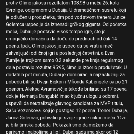
protiv Olimpijakosa rezultatom 108:98 u meču 26. kola
Evrolige, odigranom u Dubaiju. U dramatičnom susretu koji
je odlučen u produžetku, tim pod vođstvom trenera Jurice
Golemca uspeo je da iznenadi grčkog giganta. Od početka
meča, Dubai je postavio visok tempo igre, što je
omogućilo domaćinu da dođe do prednosti od čak 14
poena. Ipak, Olimpijakos je uspeo da se vrati u meč
zahvaljujući odličnoj igri u poslednjoj četvrtini, a Evan
Furnije je trojkom samo 0.2 sekunde pre kraja regularnog
dela postavio rezultat 95:95, čime je izborio produžetak. U
dodatnih pet minuta, Dubai je dominirao, a najzaslužniji za
pobedu bili su Dvejn Bejkon i Mfiondu Kabengele sa po 21
poenom. Aleksa Avramović je takođe briljirao sa 17 poena,
dok je Nemanja Dangubić imao ključnu ulogu u odbrani,
uspevši da neutralizuje glavnog kandidata za MVP titulu,
Sašu Vezenkova, koji je postigao 12 poena. Trener Dubaija,
Jurica Golemac, pohvalio je svoje igrače nakon meča: ‘Ovo
je bila timska pobeda. Pokazali smo da možemo da
pariramo i najboljima u ligi’. Dubai sada ima skor od 12