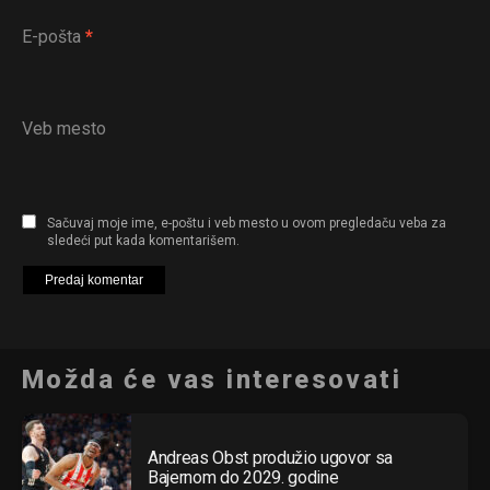
E-pošta
*
Veb mesto
Sačuvaj moje ime, e-poštu i veb mesto u ovom pregledaču veba za
sledeći put kada komentarišem.
Možda će vas interesovati
Andreas Obst produžio ugovor sa
Bajernom do 2029. godine