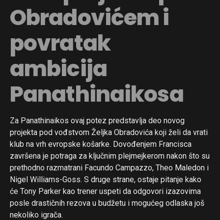
Obradovićem i
povratak
ambicija
Panathinaikosa
Za Panathinaikos ovaj potez predstavlja deo novog
projekta pod vođstvom Željka Obradovića koji želi da vrati
klub na vrh evropske košarke. Dovođenjem Francisca
završena je potraga za ključnim plejmejkerom nakon što su
prethodno razmatrani Facundo Campazzo, Theo Maledon i
Nigel Williams-Goss. S druge strane, ostaje pitanje kako
će Tony Parker kao trener uspeti da odgovori izazovima
posle drastičnih rezova u budžetu i mogućeg odlaska još
nekoliko igrača.