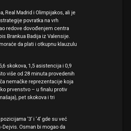
, Real Madrid i Olimpijakos, ali je
trategije povratka na vrh
ačao redove dovođenjem centra
is Brankua Badija iz Valensije.
oraće da plati i otkupnu klauzulu
6 skokova, 1,5 asistencija i 0,9
ešto više od 28 minuta provedenih
grača nemačke reprezentacije koja
o prvenstvo – u finalu protiv
ašaja), pet skokova i tri
ozicijama ‘3’ i ‘4’ gde su već
-Dejvis. Osman bi mogao da