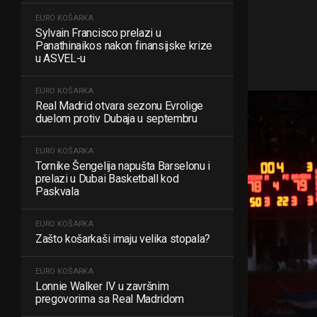
EURO KOŠARKA
Sylvain Francisco prelazi u
Panathinaikos nakon finansijske krize
u ASVEL-u
EURO KOŠARKA
Real Madrid otvara sezonu Evrolige
duelom protiv Dubaja u septembru
EURO KOŠARKA
Tornike Šengelija napušta Barselonu i
prelazi u Dubai Basketball kod
Paskvala
EURO KOŠARKA
Zašto košarkaši imaju velika stopala?
EURO KOŠARKA
Lonnie Walker IV u završnim
pregovorima sa Real Madridom