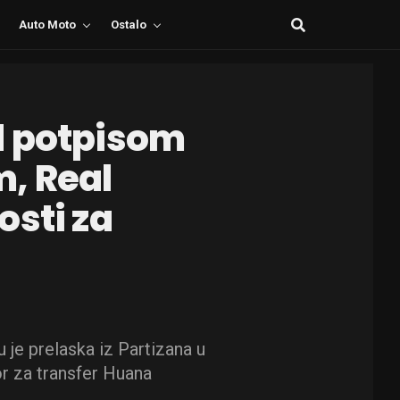
Auto Moto
Ostalo
d potpisom
, Real
osti za
je prelaska iz Partizana u
or za transfer Huana