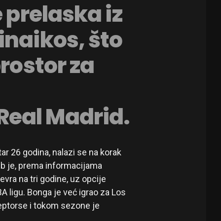
 prelaska iz
inaikos, što
prostor za
eal Madrid.
ar 26 godina, nalazi se na korak
lub je, prema informacijama
ra na tri godine, uz opcije
A ligu. Bonga je već igrao za Los
eptorse i tokom sezone je