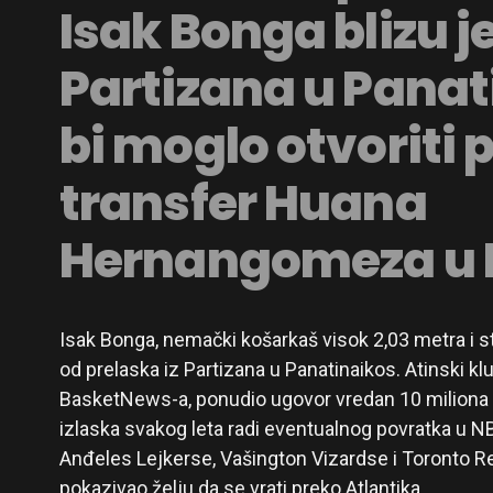
Isak Bonga blizu je
Partizana u Panat
bi moglo otvoriti 
transfer Huana
Hernangomeza u R
Isak Bonga, nemački košarkaš visok 2,03 metra i st
od prelaska iz Partizana u Panatinaikos. Atinski k
BasketNews-a, ponudio ugovor vredan 10 miliona ev
izlaska svakog leta radi eventualnog povratka u NB
Anđeles Lejkerse, Vašington Vizardse i Toronto R
pokazivao želju da se vrati preko Atlantika.