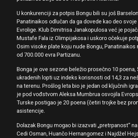
U konkurenciji za potpis Bongu bili su još Barselona
Panatinaikos odlučan da ga dovede kao deo svoje s
Evrolige. Klub Dimitrisa Janakopulosa već je poj
Mustafe Fala iz Olimpijakosa i uskoro očekuje potp
Osim visoke plate koju nude Bongu, Panatinaikos m
od 700.000 evra Partizanu.
Bonga je ove sezone beležio prosečno 10 poena, 5,
ukradenih lopti uz indeks korisnosti od 14,3 za n
na terenu. Prošlog leta bio je jedan od ključnih i
je pod vođstvom Aleksa Mumbrua osvojila Evropsk
Turske postigao je 20 poena (četiri trojke bez prom
asistencije.
Dolazak Bongu mogao bi izazvati „pretrpanost“ na p
Cedi Osman, Huančo Hernangomez i Najdžel Hejs