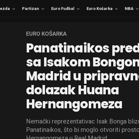
ezda
Partizan
Euro Fudbal
Euro Košarka
NBA
EURO KOŠARKA
Panatinaikos pre
sa Isakom Bongom
Madrid u pripravn
dolazak Huana
Hernangomeza
Nemački reprezentativac Isak Bonga blizu 
Panatinaikos, što bi moglo otvoriti prost
Hernangomeza u Real Madrid.