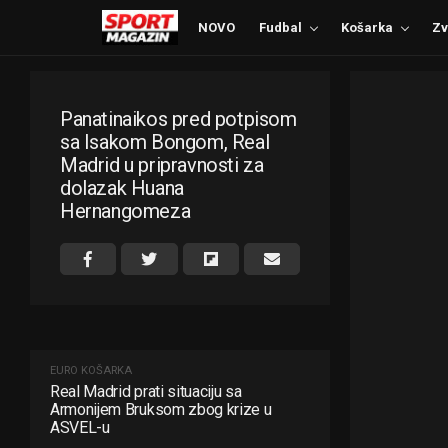
NOVO
Fudbal
Košarka
Zv
Panatinaikos pred potpisom
sa Isakom Bongom, Real
Madrid u pripravnosti za
dolazak Huana
Hernangomeza
EURO KOŠARKA
Real Madrid prati situaciju sa
Armonijem Bruksom zbog krize u
ASVEL-u