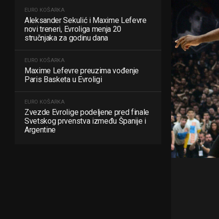
EURO KOŠARKA
Aleksander Sekulić i Maxime Lefevre
novi treneri, Evroliga menja 20
stručnjaka za godinu dana
EURO KOŠARKA
Maxime Lefevre preuzima vođenje
Paris Basketa u Evroligi
EURO KOŠARKA
Zvezde Evrolige podeljene pred finale
Svetskog prvenstva između Španije i
Argentine