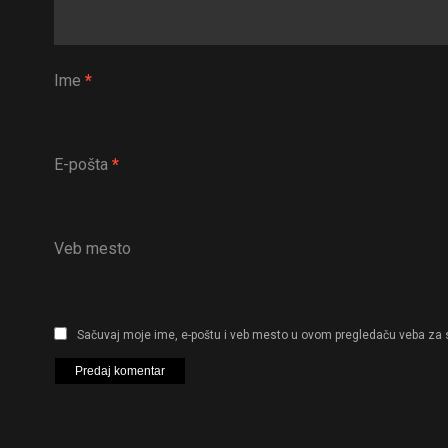
Ime
*
E-pošta
*
Veb mesto
Sačuvaj moje ime, e-poštu i veb mesto u ovom pregledaču veba za 