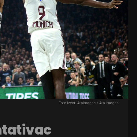
Foto Izvor: Ataimages / Ata images
tativac