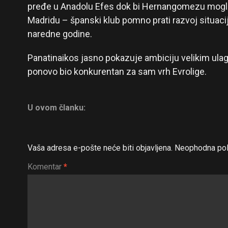
pređe u Anadolu Efes dok bi Hernangomezu mogla b
Madridu – španski klub pomno prati razvoj situaci
naredne godine.
Panatinaikos jasno pokazuje ambiciju velikim ulag
ponovo bio konkurentan za sam vrh Evrolige.
U ovom članku:
Vaša adresa e-pošte neće biti objavljena.
Neophodna pol
Komentar
*