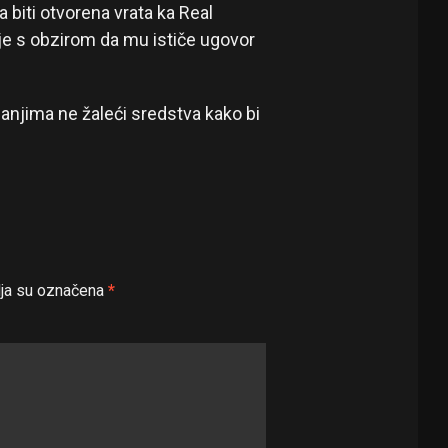
iti otvorena vrata ka Real
je s obzirom da mu ističe ugovor
anjima ne žaleći sredstva kako bi
ja su označena
*