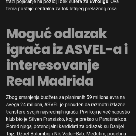
traži pojačanje na poziciji bek šutera za
Evroligu
. Ova
tema postaje centralna za tok letnjeg prelaznog roka.
Moguć odlazak
igrača iz ASVEL-a i
interesovanje
Real Madrida
Zbog smanjenja budžeta sa planiranih 59 miliona evra na
svega 24 miliona, ASVEL je prinuđen da razmotri izlazne
transfere svojih najvrednijih igrača. Prvi koji je već napustio
klub bio je Silven Fransisko, koji je prešao u Panatinaikos.
Pored njega, potencijalni kandidati za odlazak su Danijel
Tajz, Džoel Bolomboj i Nik Vajler-Bab. Međutim, posebnu