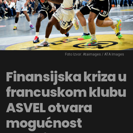
Foto Izvor: Ataimages / ATA Images
Finansijska kriza u
francuskom klubu
ASVEL otvara
mogućnost