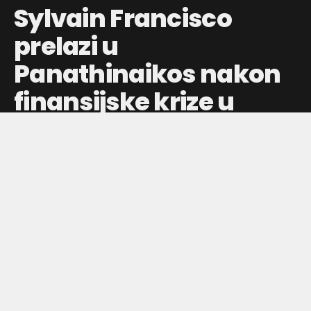
Sylvain Francisco
prelazi u
Panathinaikos nakon
finansijske krize u
ASVEL-u
Francuski plejmejker pojačava Panathinaikos, dok ASVEL
zbog budžetskih rezova ostaje bez važnog igrača i menja
planove za Evroligu.
Objavljeno pre:
jul 30, 2026