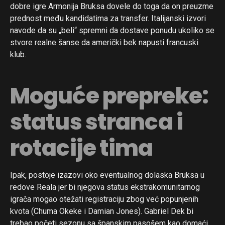
dobre igre Armonija Bruksa dovele do toga da on preuzme
prednost među kandidatima za transfer. Italijanski izvori
navode da su „beli“ spremni da dostave ponudu ukoliko se
stvore realne šanse da američki bek napusti francuski
klub.
Moguće prepreke:
status stranca i
rotacije tima
Ipak, postoje izazovi oko eventualnog dolaska Bruksa u
redove Reala jer bi njegova status ekstrakomunitarnog
igrača mogao otežati registraciju zbog već popunjenih
kvota (Chuma Okeke i Damian Jones). Gabriel Dek bi
trebao početi sezonu sa španskim pasošem kao domaći