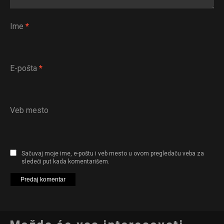
Ime
*
E-pošta
*
Veb mesto
Sačuvaj moje ime, e-poštu i veb mesto u ovom pregledaču veba za
sledeći put kada komentarišem.