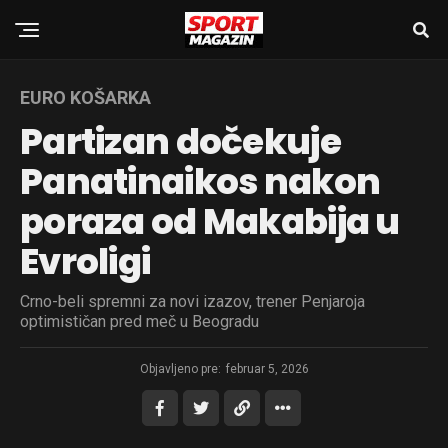
EURO KOŠARKA
Partizan dočekuje
Panatinaikos nakon
poraza od Makabija u
Evroligi
Crno-beli spremni za novi izazov, trener Penjaroja
optimističan pred meč u Beogradu
Objavljeno pre:
februar 5, 2026