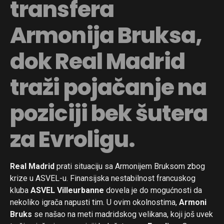
transfera
Armonija Bruksa,
dok Real Madrid
traži pojačanje na
poziciji bek šutera
za Evroligu.
Real Madrid
prati situaciju sa Armonijem Bruksom zbog
krize u ASVEL-u. Finansijska nestabilnost francuskog
kluba
ASVEL Villeurbanne
dovela je do mogućnosti da
nekoliko igrača napusti tim. U ovim okolnostima,
Armoni
Bruks
se našao na meti madridskog velikana, koji još uvek