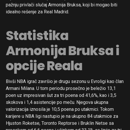
pažnju privlači slučaj Armonija Bruksa, koji bi mogao biti
idealno rešenje za Real Madrid.
Statistika
Armonija Bruksa i
opcije Reala
Bivši NBA igrač završio je drugu sezonu u Evroligi kao član
Armani Milana. U tom periodu prosečno je beležio 13,1
poen uz impresivan šut za tri poena od 41,6%, kao i 3,5
skokova i 1,4 asistencije po meču. Njegova ukupna
valorizacija iznosila je 10,5 poena po utakmici. Tokom
karijere u NBA ligi nastupio je na ukupno 84 utakmice za
Hjuston Roketse, Toronto Reptorse i Bruklin Netse sa