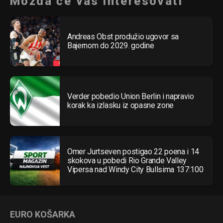
Možda će vas interesovati
Andreas Obst produžio ugovor sa
Bajernom do 2029. godine
Verder pobedio Union Berlin i napravio
korak ka izlasku iz opasne zone
Omer Jurtseven postigao 22 poena i 14
skokova u pobedi Rio Grande Valley
Vipersa nad Windy City Bullsima 137:100
EURO KOŠARKA