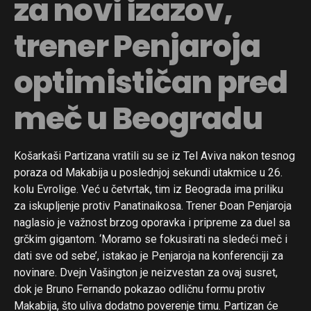
za novi izazov,
trener Penjaroja
optimističan pred
meč u Beogradu
Košarkaši Partizana vratili su se iz Tel Aviva nakon tesnog
poraza od Makabija u poslednjoj sekundi utakmice u 26.
kolu Evrolige. Već u četvrtak, tim iz Beograda ima priliku
za iskupljenje protiv Panatinaikosa. Trener Đoan Penjaroja
naglasio je važnost brzog oporavka i pripreme za duel sa
grčkim gigantom. ‘Moramo se fokusirati na sledeći meč i
dati sve od sebe’, istakao je Penjaroja na konferenciji za
novinare. Dvejn Vašington je neizvestan za ovaj susret,
dok je Bruno Fernando pokazao odličnu formu protiv
Makabija, što uliva dodatno poverenje timu. Partizan će