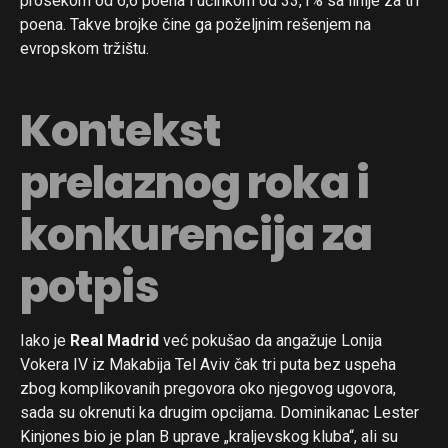
prosekom od 6,6 poena i učinkom od 33,1% sa linije za tri
poena. Takve brojke čine ga poželjnim rešenjem na
evropskom tržištu.
Kontekst
prelaznog roka i
konkurencija za
potpis
Iako je
Real Madrid
već pokušao da angažuje Lonija
Vokera IV iz Makabija Tel Aviv čak tri puta bez uspeha
zbog komplikovanih pregovora oko njegovog ugovora,
sada su okrenuti ka drugim opcijama. Dominikanac Lester
Kinjones bio je plan B uprave „kraljevskog kluba“, ali su