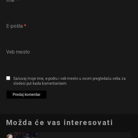
Ime
*
E-pošta
*
Veb mesto
Sačuvaj moje ime, e-poštu i veb mesto u ovom pregledaču veba za
sledeći put kada komentarišem.
Možda će vas interesovati