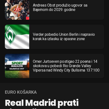
Andreas Obst produžio ugovor sa
Bajernom do 2029. godine
Verder pobedio Union Berlin i napravio
korak ka izlasku iz opasne zone
Omer Jurtseven postigao 22 poena i 14
skokova u pobedi Rio Grande Valley
Vipersa nad Windy City Bullsima 137:100
EURO KOŠARKA
Real Madrid prati