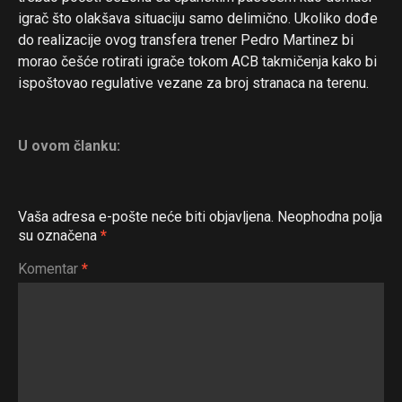
igrač što olakšava situaciju samo delimično. Ukoliko dođe
do realizacije ovog transfera trener Pedro Martinez bi
morao češće rotirati igrače tokom ACB takmičenja kako bi
ispoštovao regulative vezane za broj stranaca na terenu.
U ovom članku:
Vaša adresa e-pošte neće biti objavljena.
Neophodna polja
su označena
*
Komentar
*