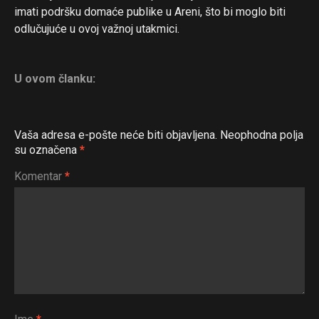
imati podršku domaće publike u Areni, što bi moglo biti
odlučujuće u ovoj važnoj utakmici.
U ovom članku:
Vaša adresa e-pošte neće biti objavljena.
Neophodna polja
su označena
*
Komentar
*