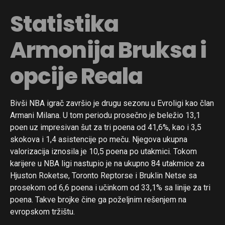
Statistika
Armonija Bruksa i
opcije Reala
Bivši NBA igrač završio je drugu sezonu u Evroligi kao član
Armani Milana. U tom periodu prosečno je beležio 13,1
poen uz impresivan šut za tri poena od 41,6%, kao i 3,5
skokova i 1,4 asistencije po meču. Njegova ukupna
valorizacija iznosila je 10,5 poena po utakmici. Tokom
karijere u NBA ligi nastupio je na ukupno 84 utakmice za
Hjuston Roketse, Toronto Reptorse i Bruklin Netse sa
prosekom od 6,6 poena i učinkom od 33,1% sa linije za tri
poena. Takve brojke čine ga poželjnim rešenjem na
evropskom tržištu.