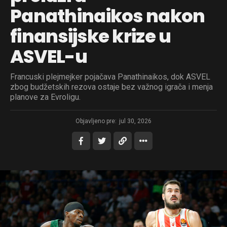
Panathinaikos nakon
finansijske krize u
ASVEL-u
Francuski plejmejker pojačava Panathinaikos, dok ASVEL
zbog budžetskih rezova ostaje bez važnog igrača i menja
planove za Evroligu.
Objavljeno pre:
jul 30, 2026