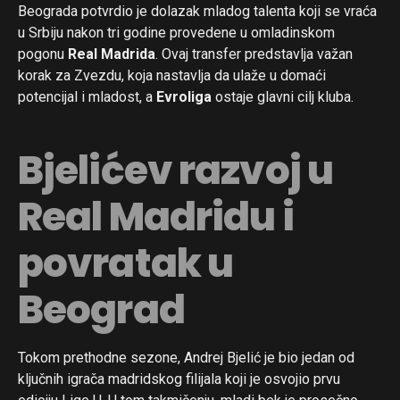
Beograda potvrdio je dolazak mladog talenta koji se vraća
u Srbiju nakon tri godine provedene u omladinskom
pogonu
Real Madrida
. Ovaj transfer predstavlja važan
korak za Zvezdu, koja nastavlja da ulaže u domaći
potencijal i mladost, a
Evroliga
ostaje glavni cilj kluba.
Bjelićev razvoj u
Real Madridu i
povratak u
Beograd
Tokom prethodne sezone, Andrej Bjelić je bio jedan od
ključnih igrača madridskog filijala koji je osvojio prvu