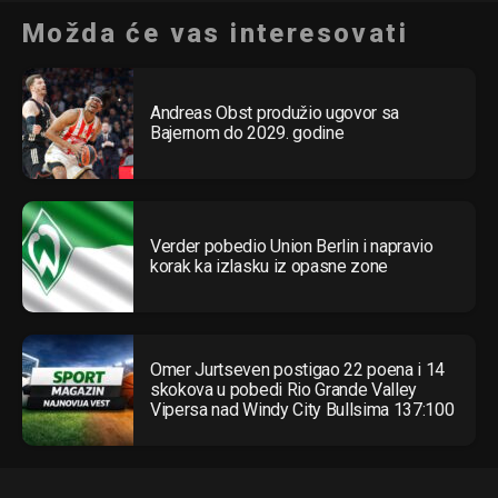
Možda će vas interesovati
Andreas Obst produžio ugovor sa
Bajernom do 2029. godine
Verder pobedio Union Berlin i napravio
korak ka izlasku iz opasne zone
Omer Jurtseven postigao 22 poena i 14
skokova u pobedi Rio Grande Valley
Vipersa nad Windy City Bullsima 137:100