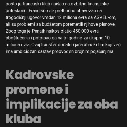
pošto je francuski klub naišao na ozbiljne finansijske
poteškoće. Francisco se prethodno obavezao na
trogodišnji ugovor vredan 12 miliona evra sa ASVEL-om,
ali su problemi sa budžetom poremetili njihove planove.
Zbog toga je Panathinaikos platio 450.000 evra
obeštećenja i potpisao ga na tri godine za ukupno 10
miliona evra. Ovaj transfer dodatno jača atinski tim koji već
ima ambiciozan sastav predvođen brojnim pojačanjima.
Kadrovske
promene i
implikacije za oba
kluba