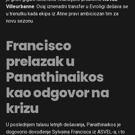
Villeurbanne
. Ovaj iznenadni transfer u Evroligi dešava se
u trenutku kada ekipa iz Atine pravi ambiciozan tim za
novu sezonu.
Francisco
prelazak u
Panathinaikos
kao odgovor na
krizu
U poslednjem talasu letnjih dešavanja, Panathinaikos je
dogovorio dovođenje Sylvaina Francisca iz ASVEL-a, i to