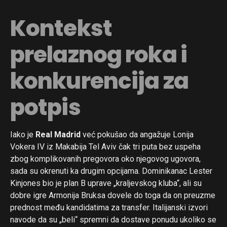
Kontekst
prelaznog roka i
konkurencija za
potpis
Iako je
Real Madrid
već pokušao da angažuje Lonija
Vokera IV iz Makabija Tel Aviv čak tri puta bez uspeha
zbog komplikovanih pregovora oko njegovog ugovora,
sada su okrenuti ka drugim opcijama. Dominikanac Lester
Kinjones bio je plan B uprave „kraljevskog kluba“, ali su
dobre igre Armonija Bruksa dovele do toga da on preuzme
prednost među kandidatima za transfer. Italijanski izvori
navode da su „beli“ spremni da dostave ponudu ukoliko se