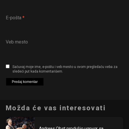
E-pošta
*
Veb mesto
Sačuvaj moje ime, e-poštu i veb mesto u ovom pregledaču veba za
sledeći put kada komentarišem.
Možda će vas interesovati
Andreas Obst produžio ugovor sa