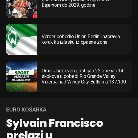
Bajernom do 2029. godine
Verder pobedio Union Berlin i napravio
korak ka izlasku iz opasne zone
Omer Jurtseven postigao 22 poena i 14
skokova u pobedi Rio Grande Valley
Vipersa nad Windy City Bullsima 137:100
EURO KOŠARKA
Sylvain Francisco
prelazi u