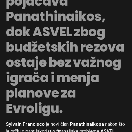
pojačava
Panathinaikos,
dok ASVEL zbog
budžetskih rezova
ostaje bez važnog
igrača i menja
planove za
Evroligu.
Sylvain Francisco
je novi član
Panathinaikosa
nakon što
je grčki gigant iskoristio finansijske probleme
ASVEL