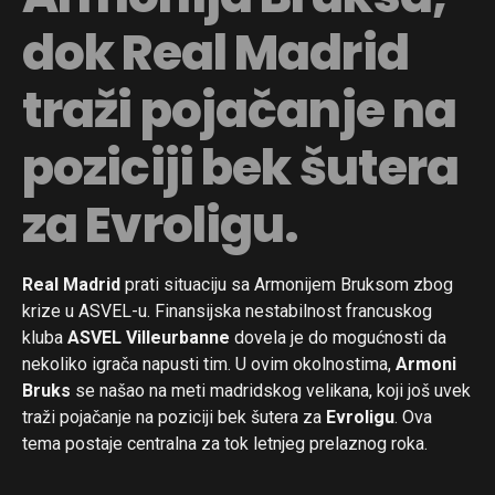
dok Real Madrid
traži pojačanje na
poziciji bek šutera
za Evroligu.
Real Madrid
prati situaciju sa Armonijem Bruksom zbog
krize u ASVEL-u. Finansijska nestabilnost francuskog
kluba
ASVEL Villeurbanne
dovela je do mogućnosti da
nekoliko igrača napusti tim. U ovim okolnostima,
Armoni
Bruks
se našao na meti madridskog velikana, koji još uvek
traži pojačanje na poziciji bek šutera za
Evroligu
. Ova
tema postaje centralna za tok letnjeg prelaznog roka.