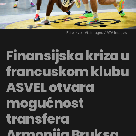
Foto Izvor: Ataimages / ATA Images
Finansijska kriza u
francuskom klubu
ASVEL otvara
mogućnost
transfera
Armonija Bruksa,