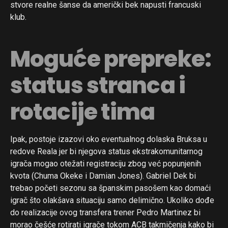
stvore realne šanse da američki bek napusti francuski
klub.
Moguće prepreke:
status stranca i
rotacije tima
Ipak, postoje izazovi oko eventualnog dolaska Bruksa u
redove Reala jer bi njegova status ekstrakomunitarnog
igrača mogao otežati registraciju zbog već popunjenih
kvota (Chuma Okeke i Damian Jones). Gabriel Dek bi
trebao početi sezonu sa španskim pasošem kao domaći
igrač što olakšava situaciju samo delimično. Ukoliko dođe
do realizacije ovog transfera trener Pedro Martinez bi
morao češće rotirati igrače tokom ACB takmičenja kako bi