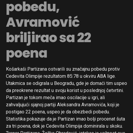
pobedu,
Avramović
briljirao sa 22
poena
Košarkaši Partizana ostvarili su značajnu pobedu protiv
Cedevita Olimpije rezultatom 85:78 u okviru ABA lige.
Utakmica se odigrala u Beogradu, gde je domaći tim uspeo
da preokrene rezultat u svoju korist u poslednjoj četvrtini.
Partizan je tokom meča imao oscilacije u igri, ali
zahvaljujući sjajnoj partiji Aleksandra Avramovića, koji je
postigao 22 poena, uspeo je da obezbedi pobedu.
Statistika pokazuje da je Partizan imao bolji procenat šuta
za tri poena, dok je Cedevita Olimpija dominirala u skoku.