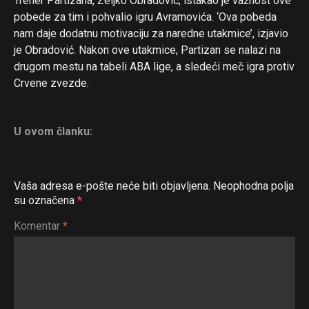
Trener Partizana, Željko Obradović, istakao je važnost ove
pobede za tim i pohvalio igru Avramovića. ‘Ova pobeda
nam daje dodatnu motivaciju za naredne utakmice’, izjavio
je Obradović. Nakon ove utakmice, Partizan se nalazi na
drugom mestu na tabeli ABA lige, a sledeći meč igra protiv
Crvene zvezde.
U ovom članku:
Vaša adresa e-pošte neće biti objavljena.
Neophodna polja
su označena
*
Komentar
*