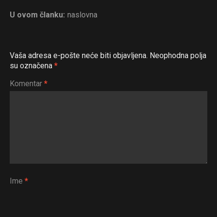
U ovom članku:
naslovna
Vaša adresa e-pošte neće biti objavljena.
Neophodna polja
su označena
*
Komentar
*
Ime
*