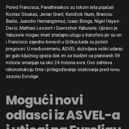
Pored Francisca, Panathinaikos su tokom leta pojačali
Kostas Sloukas, Jerian Grant, Kendrick Nunn, Brancou
Badio, Juancho Hernangómez, Isaac Bonga, Nigel Hayes-
Davis, Mathias Lessort i Guerschon Yabusele. Upravo je
Yabusele mogao imati značajnu ulogu u transferu jer su on
i Francisco zajedno boravili u Grčkoj kada su počeli
pregovori. U međuvremenu, ASVEL doživljava veliki udarac
jer gubi ključnog igrača dok im se budžet sa planiranih 59
miliona smanjuje na oko 24 miliona evra. Ovo zahteva
rekonstrukciju tima i prilagođavanje očekivanja pred novu
sezonu Evrolige.
Mogući novi
odlasci iz ASVEL-a