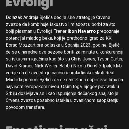
Evroligi
Dolazak Andreja Bjelića deo je šire strategije Crvene
zvezde da kombinuje iskustvo i mladost u borbi za što
bolji plasman u Evroligi. Trener
Ibon Navarro
prepoznaje
potencijal mladog beka, koji je prethodno igrao za KK
Borac Mozzart pre odlaska u Španiju 2023. godine. Bjelić
će se u naredne dve sezone boriti za minute u konkurenciji
sa iskusnim igračima kao što su Chris Jones, Tyson Carter,
David Kramer, Nick Weiler-Babb i Nikola Đurišić. Ipak, klub
veruje da će sve što je naučio u omladinskoj školi Real
Madrida pomoći Bjeliću da se nametne i doprinese timu na
najvišem evropskom nivou. Osim toga, njegov povratak u
Srbiju doživljava se i kao ispunjenje dečačkog sna, što je
Crvena zvezda posebno istakla u zvaničnom saopštenju
povodom transfera.