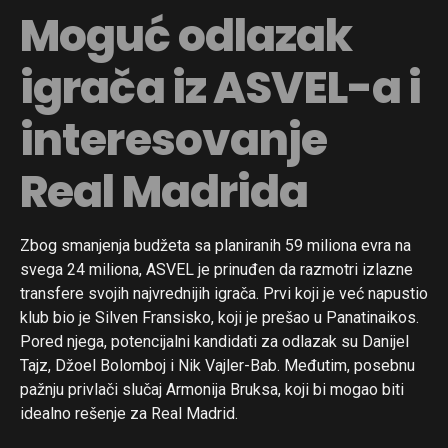
Moguć odlazak
igrača iz ASVEL-a i
interesovanje
Real Madrida
Zbog smanjenja budžeta sa planiranih 59 miliona evra na
svega 24 miliona, ASVEL je prinuđen da razmotri izlazne
transfere svojih najvrednijih igrača. Prvi koji je već napustio
klub bio je Silven Fransisko, koji je prešao u Panatinaikos.
Pored njega, potencijalni kandidati za odlazak su Danijel
Tajz, Džoel Bolomboj i Nik Vajler-Bab. Međutim, posebnu
pažnju privlači slučaj Armonija Bruksa, koji bi mogao biti
idealno rešenje za Real Madrid.