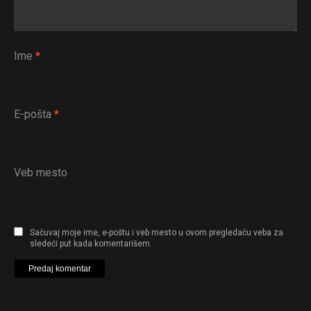
Ime
*
Flipboard
E-pošta
*
Reddit
Pinterest
Whatsapp
Veb mesto
Email
Sačuvaj moje ime, e-poštu i veb mesto u ovom pregledaču veba za
sledeći put kada komentarišem.