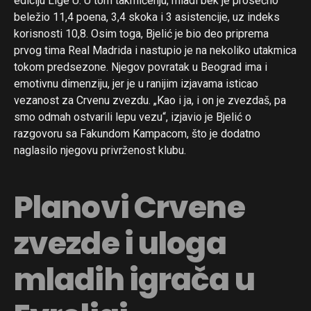
ediciju Lige U. U tom takmičenju, mladi bek je prosečno
beležio 11,4 poena, 3,4 skoka i 3 asistencije, uz indeks
korisnosti 10,8. Osim toga, Bjelić je bio deo priprema
prvog tima Real Madrida i nastupio je na nekoliko utakmica
tokom predsezone. Njegov povratak u Beograd ima i
emotivnu dimenziju, jer je u ranijim izjavama isticao
vezanost za Crvenu zvezdu. „Kao i ja, i on je zvezdaš, pa
smo odmah ostvarili lepu vezu“, izjavio je Bjelić o
razgovoru sa Fakundom Kampacom, što je dodatno
naglasilo njegovu privrženost klubu.
Planovi Crvene
zvezde i uloga
mladih igrača u