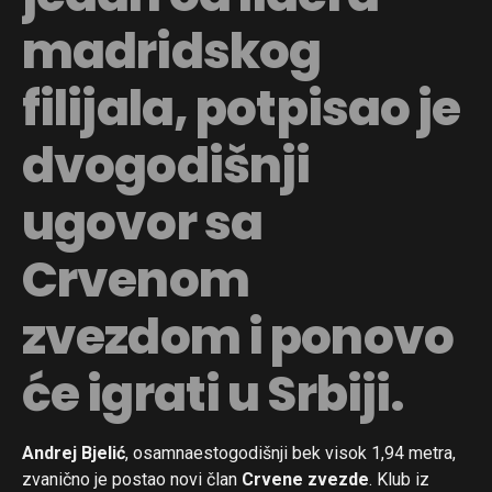
madridskog
filijala, potpisao je
dvogodišnji
ugovor sa
Crvenom
zvezdom i ponovo
će igrati u Srbiji.
Andrej Bjelić
, osamnaestogodišnji bek visok 1,94 metra,
zvanično je postao novi član
Crvene zvezde
. Klub iz