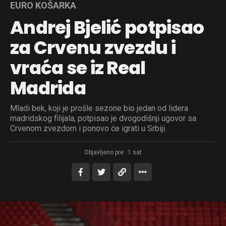
EURO KOŠARKA
Andrej Bjelić potpisao
za Crvenu zvezdu i
vraća se iz Real
Madrida
Mladi bek, koji je prošle sezone bio jedan od lidera
madridskog filijala, potpisao je dvogodišnji ugovor sa
Crvenom zvezdom i ponovo će igrati u Srbiji.
Objavljeno pre:
1 sat