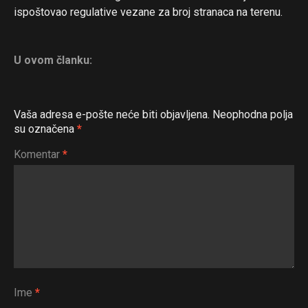
ispoštovao regulative vezane za broj stranaca na terenu.
U ovom članku:
Vaša adresa e-pošte neće biti objavljena.
Neophodna polja
su označena
*
Komentar
*
Ime
*