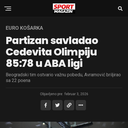
EURO KOŠARKA
Partizan savladao
Cedevita Olimpiju
85:78 u ABA ligi
Beogradski tim ostvario važnu pobedu, Avramović briljirao
sa 22 poena
Objavljeno pre:
februar 3, 2026