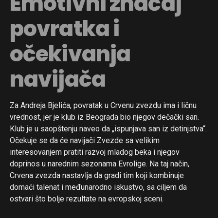
Emotivni značaj
povratka i
očekivanja
navijača
Za Andreja Bjelića, povratak u Crvenu zvezdu ima i ličnu
vrednost, jer je klub iz Beograda bio njegov dečački san.
Klub je u saopštenju naveo da „ispunjava san iz detinjstva“.
Očekuje se da će navijači Zvezde sa velikim
interesovanjem pratiti razvoj mladog beka i njegov
doprinos u narednim sezonama Evrolige. Na taj način,
Crvena zvezda nastavlja da gradi tim koji kombinuje
domaći talenat i međunarodno iskustvo, sa ciljem da
ostvari što bolje rezultate na evropskoj sceni.