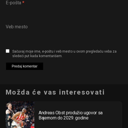
E-pošta
*
Veb mesto
Sačuvaj moje ime, e-poštu i veb mesto u ovom pregledaču veba za
sledeći put kada komentarišem.
Možda će vas interesovati
Andreas Obst produžio ugovor sa
Flipboard
Bajernom do 2029. godine
Reddit