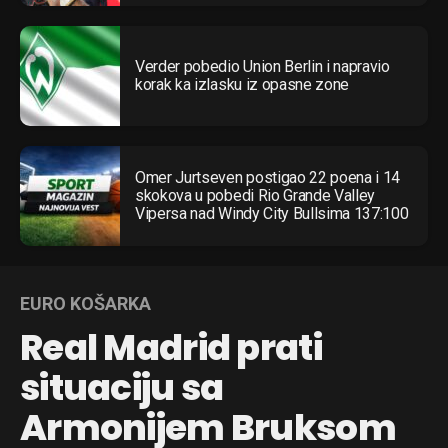
Pinterest
Whatsapp
Verder pobedio Union Berlin i napravio
Email
korak ka izlasku iz opasne zone
Omer Jurtseven postigao 22 poena i 14
skokova u pobedi Rio Grande Valley
Vipersa nad Windy City Bullsima 137:100
EURO KOŠARKA
Real Madrid prati
situaciju sa
Armonijem Bruksom