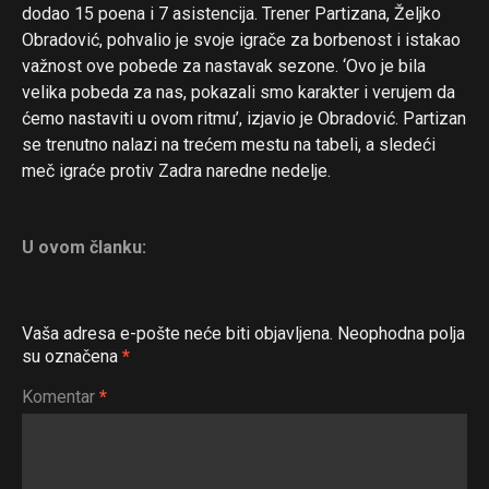
dodao 15 poena i 7 asistencija. Trener Partizana, Željko
Obradović, pohvalio je svoje igrače za borbenost i istakao
važnost ove pobede za nastavak sezone. ‘Ovo je bila
velika pobeda za nas, pokazali smo karakter i verujem da
ćemo nastaviti u ovom ritmu’, izjavio je Obradović. Partizan
se trenutno nalazi na trećem mestu na tabeli, a sledeći
meč igraće protiv Zadra naredne nedelje.
U ovom članku:
Vaša adresa e-pošte neće biti objavljena.
Neophodna polja
su označena
*
Komentar
*