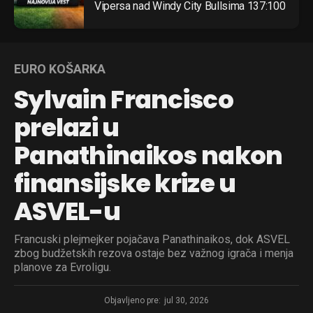
Vipersa nad Windy City Bullsima 137:100
EURO KOŠARKA
Sylvain Francisco
prelazi u
Panathinaikos nakon
finansijske krize u
ASVEL-u
Francuski plejmejker pojačava Panathinaikos, dok ASVEL
zbog budžetskih rezova ostaje bez važnog igrača i menja
planove za Evroligu.
Objavljeno pre:
jul 30, 2026