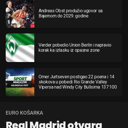
Andreas Obst produžio ugovor sa
Bajernom do 2029. godine
Verder pobedio Union Berlin i napravio
korak ka izlasku iz opasne zone
Omer Jurtseven postigao 22 poena i 14
skokova u pobedi Rio Grande Valley
Vipersa nad Windy City Bullsima 137:100
EURO KOŠARKA
Real Madrid otvara