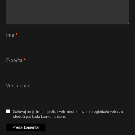
Ime
*
E-pošta
*
Veb mesto
Sačuvaj moje ime, e-poštu i veb mesto u ovom pregledaču veba za
sledeći put kada komentarišem.