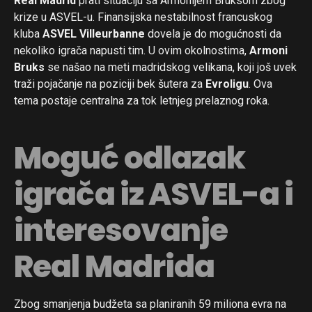
Real Madrid
prati situaciju sa Armonijem Bruksom zbog
krize u ASVEL-u. Finansijska nestabilnost francuskog
kluba
ASVEL Villeurbanne
dovela je do mogućnosti da
nekoliko igrača napusti tim. U ovim okolnostima,
Armoni
Bruks
se našao na meti madridskog velikana, koji još uvek
traži pojačanje na poziciji bek šutera za
Evroligu
. Ova
tema postaje centralna za tok letnjeg prelaznog roka.
Moguć odlazak
igrača iz ASVEL-a i
interesovanje
Real Madrida
Zbog smanjenja budžeta sa planiranih 59 miliona evra na