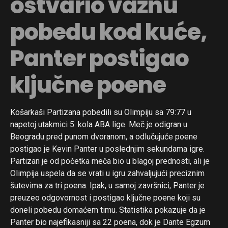
ostvario važnu
pobedu kod kuće,
Panter postigao
ključne poene
Košarkaši Partizana pobedili su Olimpiju sa 79:77 u
napetoj utakmici 5. kola ABA lige. Meč je odigran u
Beogradu pred punom dvoranom, a odlučujuće poene
postigao je Kevin Panter u poslednjim sekundama igre.
Partizan je od početka meča bio u blagoj prednosti, ali je
Olimpija uspela da se vrati u igru zahvaljujući preciznim
šutevima za tri poena. Ipak, u samoj završnici, Panter je
preuzeo odgovornost i postigao ključne poene koji su
doneli pobedu domaćem timu. Statistika pokazuje da je
Panter bio najefikasniji sa 22 poena, dok je Dante Egzum