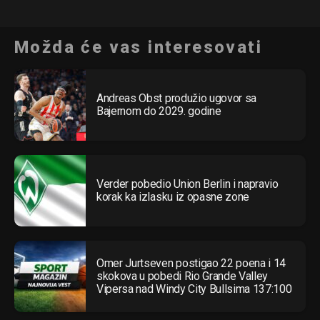
Možda će vas interesovati
Andreas Obst produžio ugovor sa
Flipboard
Bajernom do 2029. godine
Reddit
Pinterest
Whatsapp
Verder pobedio Union Berlin i napravio
Email
korak ka izlasku iz opasne zone
Omer Jurtseven postigao 22 poena i 14
skokova u pobedi Rio Grande Valley
Vipersa nad Windy City Bullsima 137:100