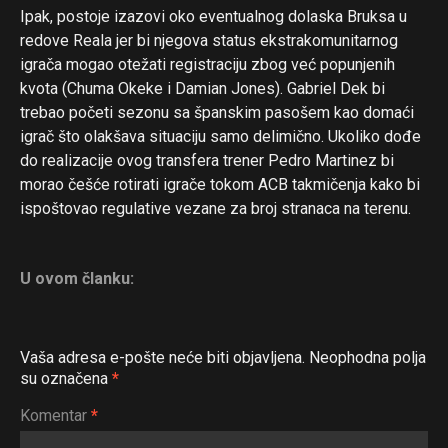
Ipak, postoje izazovi oko eventualnog dolaska Bruksa u
redove Reala jer bi njegova status ekstrakomunitarnog
igrača mogao otežati registraciju zbog već popunjenih
kvota (Chuma Okeke i Damian Jones). Gabriel Dek bi
trebao početi sezonu sa španskim pasošem kao domaći
igrač što olakšava situaciju samo delimično. Ukoliko dođe
do realizacije ovog transfera trener Pedro Martinez bi
morao češće rotirati igrače tokom ACB takmičenja kako bi
ispoštovao regulative vezane za broj stranaca na terenu.
U ovom članku:
Vaša adresa e-pošte neće biti objavljena.
Neophodna polja
su označena
*
Komentar
*