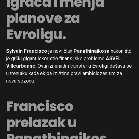
igrača i menja
planove za
Evroligu.
Sylvain Francisco
je novi član
Panathinaikosa
nakon što
je grčki gigant iskoristio finansijske probleme
ASVEL
Villeurbanne
. Ovaj iznenadni transfer u Evroligi dešava se
u trenutku kada ekipa iz Atine pravi ambiciozan tim za
novu sezonu.
Francisco
prelazak u
Panathinaikos