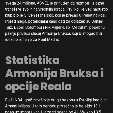
svega 24 miliona, ASVEL je prinuđen da razmotri izlazne
transfere svojih najvrednijih igrača. Prvi koji je već napustio
klub bio je Silven Fransisko, koji je prešao u Panatinaikos.
Pored njega, potencijalni kandidati za odlazak su Danijel
Tajz, Džoel Bolomboj i Nik Vajler-Bab. Međutim, posebnu
pažnju privlači slučaj Armonija Bruksa, koji bi mogao biti
idealno rešenje za Real Madrid.
Statistika
Armonija Bruksa i
opcije Reala
Bivši NBA igrač završio je drugu sezonu u Evroligi kao član
Armani Milana. U tom periodu prosečno je beležio 13,1
poen uz impresivan šut za tri poena od 41,6%, kao i 3,5