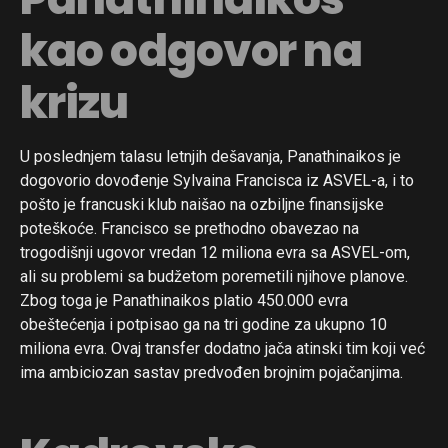
kao odgovor na
krizu
U poslednjem talasu letnjih dešavanja, Panathinaikos je
dogovorio dovođenje Sylvaina Francisca iz ASVEL-a, i to
pošto je francuski klub naišao na ozbiljne finansijske
poteškoće. Francisco se prethodno obavezao na
trogodišnji ugovor vredan 12 miliona evra sa ASVEL-om,
ali su problemi sa budžetom poremetili njihove planove.
Zbog toga je Panathinaikos platio 450.000 evra
obeštećenja i potpisao ga na tri godine za ukupno 10
miliona evra. Ovaj transfer dodatno jača atinski tim koji već
ima ambiciozan sastav predvođen brojnim pojačanjima.