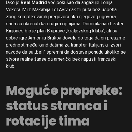
Iako je
Real Madrid
već pokušao da angažuje Lonija
Vokera IV iz Makabija Tel Aviv čak tri puta bez uspeha
zbog komplikovanih pregovora oko njegovog ugovora,
sada su okrenuti ka drugim opcijama. Dominikanac Lester
Kinjones bio je plan B uprave „kraljevskog kluba“, ali su
dobre igre Armonija Bruksa dovele do toga da on preuzme
prednost među kandidatima za transfer. Italijanski izvori
navode da su „beli“ spremni da dostave ponudu ukoliko se
stvore realne šanse da američki bek napusti francuski
klub.
Moguće prepreke:
status stranca i
rotacije tima