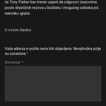
će Tony Parker kao trener uspeti da odgovori izazovima
posle drastičnih rezova u budžetu i mogućeg odlaska još
nekoliko igrača.
U ovom članku:
Vaša adresa e-pošte neće biti objavljena.
Neophodna polja
su označena
*
Komentar
*