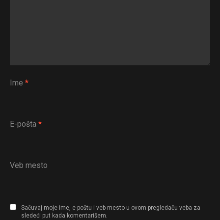
Ime
*
E-pošta
*
Veb mesto
Sačuvaj moje ime, e-poštu i veb mesto u ovom pregledaču veba za
sledeći put kada komentarišem.