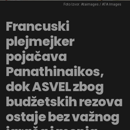
Foto Izvor: Ataimages / ATA Images
Francuski
plejmejker
pojačava
Panathinaikos,
dok ASVEL zbog
budžetskih rezova
ostaje bez važnog