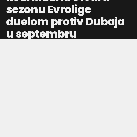
sezonu Evrolige
duelom protiv Dubaja
u septembru
Raspored Evrolige donosi atraktivan meč Dubaj – Real
Madrid na startu, dok španski klubovi ponovo brane boje
svoje zemlje.
Objavljeno pre:
jul 29, 2026