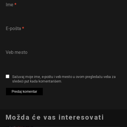
Ime
*
E-pošta
*
Veb mesto
Sačuvaj moje ime, e-poštu i veb mesto u ovom pregledaču veba za
sledeći put kada komentarišem.
Možda će vas interesovati