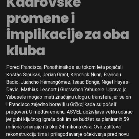
Kadrovske
promene i
implikacije za oba
kluba
Pored Francisca, Panathinaikos su tokom leta pojačali
Kostas Sloukas, Jerian Grant, Kendrick Nunn, Brancou
Badio, Juancho Hernangómez, Isaac Bonga, Nigel Hayes-
Davis, Mathias Lessort i Guerschon Yabusele. Upravo je
Yabusele mogao imati značajnu ulogu u transferu jer su on
i Francisco zajedno boravili u Grčkoj kada su počeli
pregovori. U međuvremenu, ASVEL doživljava veliki udarac
jer gubi ključnog igrača dok im se budžet sa planiranih 59
miliona smanjuje na oko 24 miliona evra. Ovo zahteva
rekonstrukciju tima i prilagođavanje očekivanja pred novu