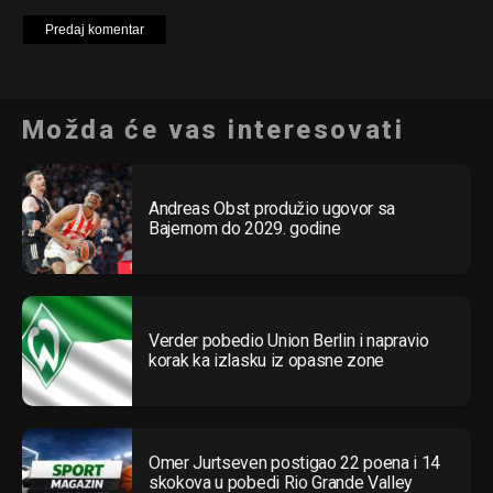
Možda će vas interesovati
Andreas Obst produžio ugovor sa
Bajernom do 2029. godine
Verder pobedio Union Berlin i napravio
korak ka izlasku iz opasne zone
Omer Jurtseven postigao 22 poena i 14
skokova u pobedi Rio Grande Valley