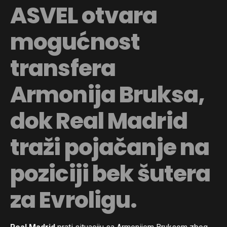
ASVEL otvara
mogućnost
transfera
Armonija Bruksa,
dok Real Madrid
traži pojačanje na
poziciji bek šutera
za Evroligu.