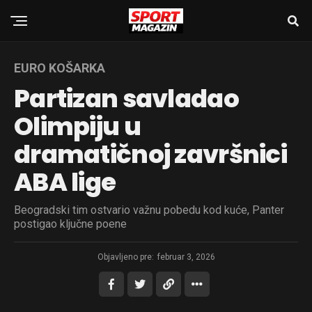
EURO KOŠARKA
Partizan savladao
Olimpiju u
dramatičnoj završnici
ABA lige
Beogradski tim ostvario važnu pobedu kod kuće, Panter
postigao ključne poene
Objavljeno pre:
februar 3, 2026