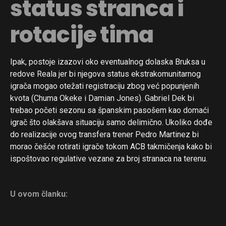
status stranca i
rotacije tima
Ipak, postoje izazovi oko eventualnog dolaska Bruksa u
redove Reala jer bi njegova status ekstrakomunitarnog
igrača mogao otežati registraciju zbog već popunjenih
kvota (Chuma Okeke i Damian Jones). Gabriel Dek bi
trebao početi sezonu sa španskim pasošem kao domaći
igrač što olakšava situaciju samo delimično. Ukoliko dođe
do realizacije ovog transfera trener Pedro Martinez bi
morao češće rotirati igrače tokom ACB takmičenja kako bi
ispoštovao regulative vezane za broj stranaca na terenu.
U ovom članku: