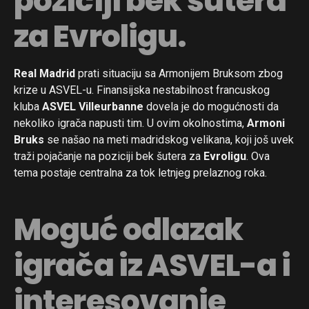
poziciji bek šutera
za Evroligu.
Real Madrid
prati situaciju sa Armonijem Bruksom zbog
krize u ASVEL-u. Finansijska nestabilnost francuskog
kluba
ASVEL Villeurbanne
dovela je do mogućnosti da
nekoliko igrača napusti tim. U ovim okolnostima,
Armoni
Bruks
se našao na meti madridskog velikana, koji još uvek
traži pojačanje na poziciji bek šutera za
Evroligu
. Ova
tema postaje centralna za tok letnjeg prelaznog roka.
Moguć odlazak
igrača iz ASVEL-a i
interesovanje