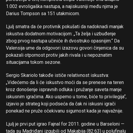
1.002 evroligaška nastupa, a najiskusniji među njima je
Darius Tompson sa 151 utakmicom.
Ljulj smatra da će protivnik pokušati da nadoknadi manjak
iskustva dodatnom motivacijom: „Ta želja i uzbuđenje
zbog prvog nastupa učiniće ih dvostruko opasnijim.“ Da
Valensija ume da odgovori izazovu govori činjenica da su
pokazali otpornost protiv jakih rivala i u nepoznatim
situacijama tokom sezone.
Sergio Skariolo takođe ističe relativnost iskustva:
„Videćemo da li će iskustvo moći da se prenese na teren
kroz donošenje ispravnih odluka i pružanje saveta manje
iskusnim igračima. Ako uspemo u tome, biće to privilegija“,
izjavio je strateg koji podseća da čak ni iskusni igrači
ponekad ne pruže očekivanu sigurnost kada je najvažnije.
Ljulj je prvi put igrao Fajnal for 2011. godine u Barseloni —
tada su Madriđani izgubili od Makabija (82:63) u polufinalu