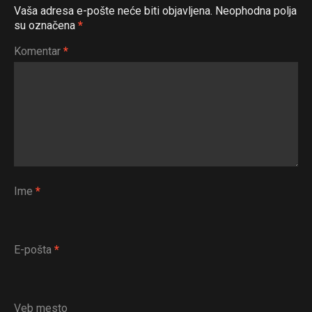
Vaša adresa e-pošte neće biti objavljena.
Neophodna polja
su označena
*
Komentar
*
Ime
*
E-pošta
*
Veb mesto