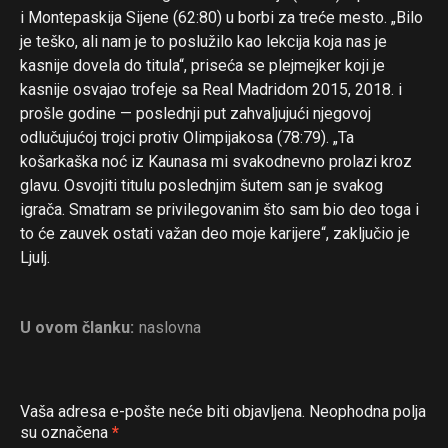
i Montepaskija Sijene (62:80) u borbi za treće mesto. „Bilo
je teško, ali nam je to poslužilo kao lekcija koja nas je
kasnije dovela do titula“, priseća se plejmejker koji je
kasnije osvajao trofeje sa Real Madridom 2015, 2018. i
prošle godine — poslednji put zahvaljujući njegovoj
odlučujućoj trojci protiv Olimpijakosa (78:79). „Ta
košarkaška noć iz Kaunasa mi svakodnevno prolazi kroz
glavu. Osvojiti titulu poslednjim šutem san je svakog
igrača. Smatram se privilegovanim što sam bio deo toga i
to će zauvek ostati važan deo moje karijere“, zaključio je
Ljulj.
U ovom članku:
naslovna
Vaša adresa e-pošte neće biti objavljena.
Neophodna polja
su označena
*