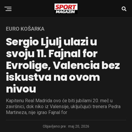
EURO KOŠARKA
Sergio Ljulj ulazi u
svoju 11. Fajnal for
Evrolige, Valencia bez
iskustva na ovom
nivou
Kapitenu Real Madrida ovo će biti jubilarni 20. meč u
završnici, dok niko iz Valensije, uključujući trenera Pedra
Martineza, nije igrao Fajnal for
Objavljeno pre:
maj 20, 2026