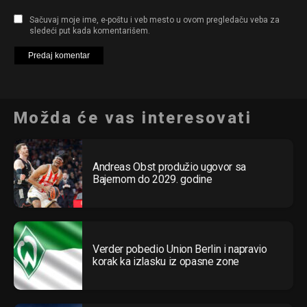
Sačuvaj moje ime, e-poštu i veb mesto u ovom pregledaču veba za
sledeći put kada komentarišem.
Možda će vas interesovati
Andreas Obst produžio ugovor sa
Bajernom do 2029. godine
Verder pobedio Union Berlin i napravio
korak ka izlasku iz opasne zone