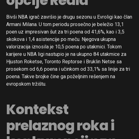
opcije Reala
Bivši NBA igrač završio je drugu sezonu u Evroligi kao član
Armani Milana. U tom periodu prosečno je beležio 13,1
poen uz impresivan šut za tri poena od 41,6%, kao i 3,5
skokova i 1,4 asistencije po meču. Njegova ukupna
valorizacija iznosila je 10,5 poena po utakmici. Tokom
karijere u NBA ligi nastupio je na ukupno 84 utakmice za
Hjuston Roketse, Toronto Reptorse i Bruklin Netse sa
prosekom od 6,6 poena i učinkom od 33,1% sa linije za tri
poena. Takve brojke čine ga poželjnim rešenjem na
evropskom tržištu.
Kontekst
prelaznog roka i