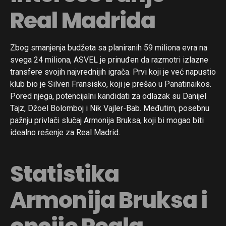
Real Madrida
Zbog smanjenja budžeta sa planiranih 59 miliona evra na
svega 24 miliona, ASVEL je prinuđen da razmotri izlazne
transfere svojih najvrednijih igrača. Prvi koji je već napustio
klub bio je Silven Fransisko, koji je prešao u Panatinaikos.
Pored njega, potencijalni kandidati za odlazak su Danijel
Tajz, Džoel Bolomboj i Nik Vajler-Bab. Međutim, posebnu
pažnju privlači slučaj Armonija Bruksa, koji bi mogao biti
idealno rešenje za Real Madrid.
Statistika
Armonija Bruksa i