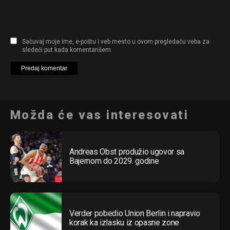
Sačuvaj moje ime, e-poštu i veb mesto u ovom pregledaču veba za
sledeći put kada komentarišem.
Možda će vas interesovati
Andreas Obst produžio ugovor sa
Bajernom do 2029. godine
Verder pobedio Union Berlin i napravio
korak ka izlasku iz opasne zone