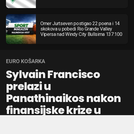
Omer Jurtseven postigao 22 poena i 14
skokova u pobedi Rio Grande Valley
Vipersa nad Windy City Bullsima 137:100
EURO KOŠARKA
Sylvain Francisco
prelazi u
Panathinaikos nakon
finansijske krize u
ASVEL-u