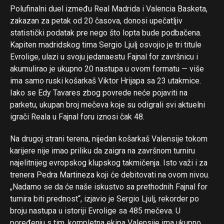
Polufinalni duel između Real Madrida i Valencia Basketa,
zakazan za petak od 20 časova, donosi upečatljiv
statistički podatak pre nego što lopta bude podbačena.
Kapiten madridskog tima Sergio Ljulj osvojio je tri titule
Evrolige, ulazi u svoju jedanaestu Fajnal for završnicu i
akumulirao je ukupno 20 nastupa u ovom formatu — više
ima samo ruski košarkaš Viktor Hrijapa sa 23 utakmice.
Iako se Edy Tavares zbog povrede neće pojaviti na
parketu, ukupan broj mečeva koje su odigrali svi aktuelni
igrači Reala u Fajnal foru iznosi čak 48.
Na drugoj strani terena, nijedan košarkaš Valensije tokom
karijere nije imao priliku da zaigra na završnom turniru
najelitnijeg evropskog klupskog takmičenja. Isto važi i za
trenera Pedra Martineza koji će debitovati na ovom nivou.
„Nadamo se da će naše iskustvo sa prethodnih Fajnal for
turnira biti prednost“, izjavio je Sergio Ljulj, rekorder po
broju nastupa u istoriji Evrolige sa 485 mečeva. U
poređenju s tim, kompletna ekipa Valensije ima ukupno