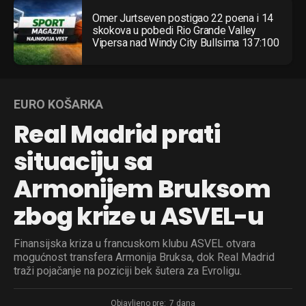
Omer Jurtseven postigao 22 poena i 14
skokova u pobedi Rio Grande Valley
Vipersa nad Windy City Bullsima 137:100
EURO KOŠARKA
Real Madrid prati
situaciju sa
Armonijem Bruksom
zbog krize u ASVEL-u
Finansijska kriza u francuskom klubu ASVEL otvara
mogućnost transfera Armonija Bruksa, dok Real Madrid
traži pojačanje na poziciji bek šutera za Evroligu.
Objavljeno pre:
7 dana