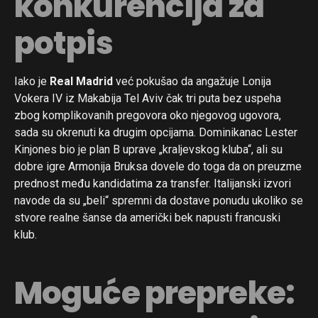
konkurencija za
potpis
Iako je
Real Madrid
već pokušao da angažuje Lonija
Vokera IV iz Makabija Tel Aviv čak tri puta bez uspeha
zbog komplikovanih pregovora oko njegovog ugovora,
sada su okrenuti ka drugim opcijama. Dominikanac Lester
Kinjones bio je plan B uprave „kraljevskog kluba“, ali su
dobre igre Armonija Bruksa dovele do toga da on preuzme
prednost među kandidatima za transfer. Italijanski izvori
navode da su „beli“ spremni da dostave ponudu ukoliko se
stvore realne šanse da američki bek napusti francuski
klub.
Moguće prepreke: